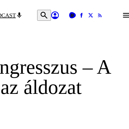
DCAST
ongresszus – A
 az áldozat