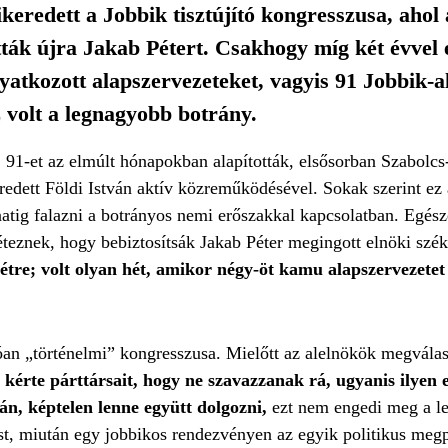
keredett a Jobbik tisztújító kongresszusa, ahol 
tták újra Jakab Pétert. Csakhogy míg két évvel 
yatkozott alapszervezeteket, vagyis 91 Jobbik-a
 volt a legnagyobb botrány.
 91-et az elmúlt hónapokban alapították, elsősorban Szabolc
dett Földi István aktív közreműködésével. Sokak szerint ez 
anatig falazni a botrányos nemi erőszakkal kapcsolatban. Egés
éteznek, hogy bebiztosítsák Jakab Péter megingott elnöki szé
tre; volt olyan hét, amikor négy-öt kamu alapszervezetet 
óan „történelmi” kongresszusa. Mielőtt az alelnökök megválasz
kérte párttársait, hogy ne szavazzanak rá, ugyanis ilyen 
án, képtelen lenne együtt dolgozni,
ezt nem engedi meg a le
ntést, miután egy jobbikos rendezvényen az egyik politikus meg