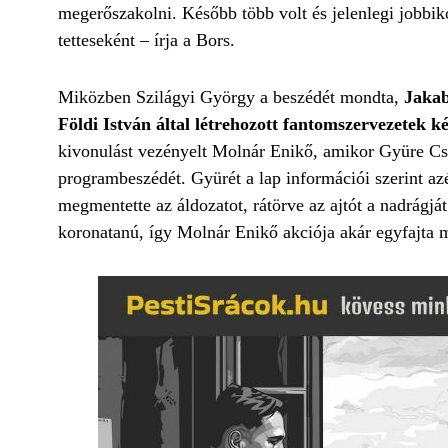
megerőszakolni. Később több volt és jelenlegi jobbik
tetteseként – írja a Bors.
Miközben Szilágyi György a beszédét mondta,
Jakab
Földi István által létrehozott fantomszervezetek k
kivonulást vezényelt Molnár Enikő, amikor Gyüre Csa
programbeszédét. Gyürét a lap információi szerint azé
megmentette az áldozatot, rátörve az ajtót a nadrágjá
koronatanú, így Molnár Enikő akciója akár egyfajta m