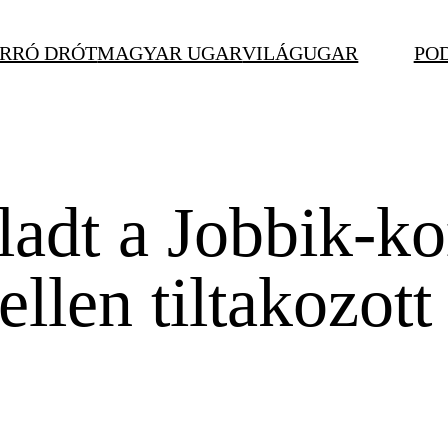
RRÓ DRÓT
MAGYAR UGAR
VILÁGUGAR
PO
ladt a Jobbik-k
llen tiltakozott