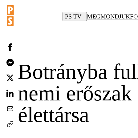
PS TV
MEGMONDJUK
FO
Botrányba ful
nemi erőszak e
élettársa