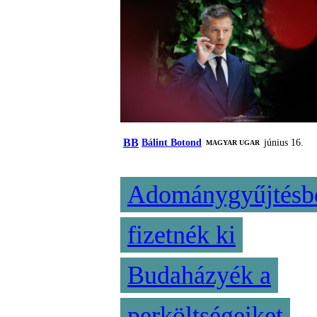
BB
Bálint Botond
június 16.
MAGYAR UGAR
Adománygyűjtésb
fizetnék ki
Budaházyék a
perköltségeiket