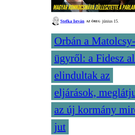
Stefka István
június 15.
AZ ÖREG
Orbán a Matolcsy
ügyről: a Fidesz al
elindultak az
eljárások, meglátj
az új kormány mir
jut