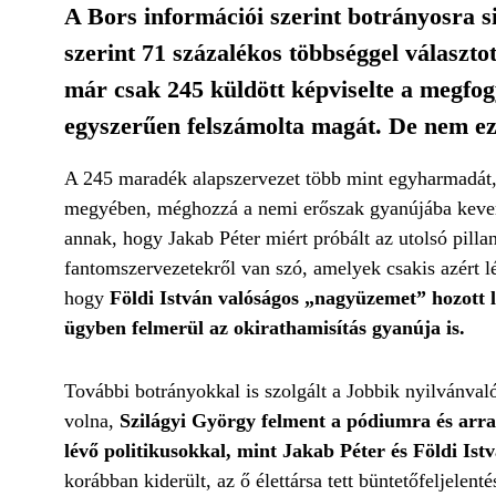
A Bors információi szerint botrányosra si
szerint 71 százalékos többséggel választo
már csak 245 küldött képviselte a megfog
egyszerűen felszámolta magát. De nem ez
A 245 maradék alapszervezet több mint egyharmadát,
megyében, méghozzá a nemi erőszak gyanújába kevere
annak, hogy Jakab Péter miért próbált az utolsó pill
fantomszervezetekről van szó, amelyek csakis azért l
hogy
Földi István valóságos „nagyüzemet” hozott lé
ügyben felmerül az okirathamisítás gyanúja is.
További botrányokkal is szolgált a Jobbik nyilvánval
volna,
Szilágyi György felment a pódiumra és arra 
lévő politikusokkal, mint Jakab Péter és Földi Istv
korábban kiderült, az ő élettársa tett büntetőfeljele