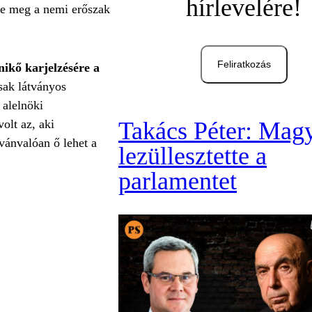
hírlevelére!
zte meg a nemi erőszak
Feliratkozás
ikő karjelzésére a
ak látványos
 alelnöki
Takács Péter: Mag
olt az, aki
lvánvalóan ő lehet a
lezüllesztette a
parlamentet