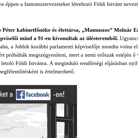
os éppen a fantomszervezeteket létrehozó Földi Istvánt neve
 Péter kabinetfőnöke és élettársa, „Mamuszos” Molnár En
épviselői mind a 91-en kivonultak az ülésteremből.
Ugyancs
ba, a Jobbik korábbi parlamenti képviselője mondta volna el
rt próbálták megszégyeníteni, mert a nemi erőszak estéjén ő v
t letoló Földi Istvánra. A meginduló rendőrségi eljárásban nyi
egfélemlítésként is értelmezhető.