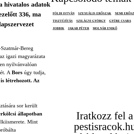
a hivatalos adatok
ezelőtt 336, ma
FÖLDI ISTVÁN
SZEXUÁLIS ERŐSZAK
NEMI ERŐS
TISZTÚJÍTÁS
SZILÁGYI GYÖRGY
GYÜRE CSABA
lapszervezet
JOBBIK
JAKAB PÉTER
MOLNÁR ENIKŐ
s-Szatmár-Bereg
az igazi magyarázata
zen nyilvánvalóan
két. A
Bors
úgy tudja,
is létrehozott. Az
tására sor került
Iratkozz fel a
erkölcsi állapotban
lkiismerete. Mint
pestisracok.h
próbálta