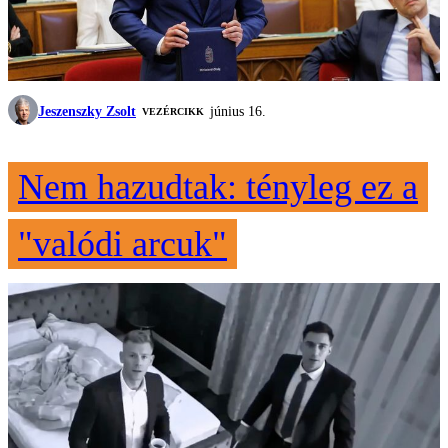
Jeszenszky Zsolt
június 16.
VEZÉRCIKK
Nem hazudtak: tényleg ez a
"valódi arcuk"