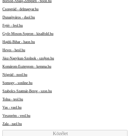
Borsod-Abaúj-Zemplén - boon.hu
Csongrád - delmagyar.hu
Dunaújváros - duol.hu
Fejér - feol.hu
Győr-Moson-Sopron - kisalfold.hu
Hajdú-Bihar - haon.hu
Heves - heol.hu
Jász-Nagykun-Szolnok - szoljon.hu
Komárom-Esztergom - kemma.hu
Nógrád - nool.hu
Somogy - sonline.hu
Szabolcs-Szatmár-Bereg - szon.hu
Tolna - teol.hu
Vas - vaol.hu
Veszprém - veol.hu
Zala - zaol.hu
Közélet