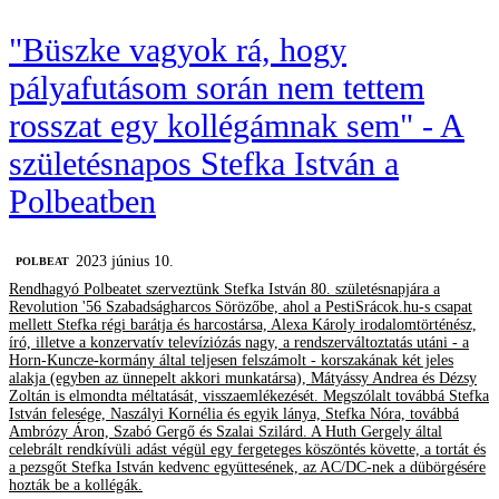
"Büszke vagyok rá, hogy
pályafutásom során nem tettem
rosszat egy kollégámnak sem" - A
születésnapos Stefka István a
Polbeatben
2023 június 10.
‎POLBEAT
Rendhagyó Polbeatet szerveztünk Stefka István 80. születésnapjára a
Revolution '56 Szabadságharcos Sörözőbe, ahol a PestiSrácok.hu-s csapat
mellett Stefka régi barátja és harcostársa, Alexa Károly irodalomtörténész,
író, illetve a konzervatív televíziózás nagy, a rendszerváltoztatás utáni - a
Horn-Kuncze-kormány által teljesen felszámolt - korszakának két jeles
alakja (egyben az ünnepelt akkori munkatársa), Mátyássy Andrea és Dézsy
Zoltán is elmondta méltatását, visszaemlékezését. Megszólalt továbbá Stefka
István felesége, Naszályi Kornélia és egyik lánya, Stefka Nóra, továbbá
Ambrózy Áron, Szabó Gergő és Szalai Szilárd. A Huth Gergely által
celebrált rendkívüli adást végül egy fergeteges köszöntés követte, a tortát és
a pezsgőt Stefka István kedvenc együttesének, az AC/DC-nek a dübörgésére
hozták be a kollégák.