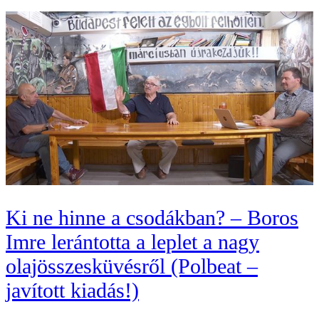
Ki ne hinne a csodákban? – Boros
Imre lerántotta a leplet a nagy
olajösszesküvésről (Polbeat –
javított kiadás!)