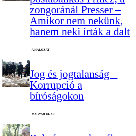
zongoránál Presser –
Amikor nem nekünk,
hanem neki írták a dalt
A HÁLÓZAT
Jog és jogtalanság –
Korrupció a
bíróságokon
MAGYAR UGAR