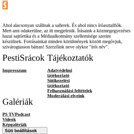
Ahol alacsonyan szállnak a sallerek. És ahol nincs íróasztalfiók.
Mert ami odakerülne, az itt megjelenik. Írásaink a közmegegyezéses
hazai sajtóetika és a Médiaalkotmány szellemisége szerint
készülnek. Forrásainkat minden körülmények között megóvjuk,
szivárogtasson bátran! Szerzőink neve olykor "írói név".
PestiSrácok
Tájékoztatók
Impresszum
Adatvédelmi
tájékoztató
Sütikezelési
tájékoztató
Felhasználási feltételek
Moderálási elveink
Galériák
PS TVPodcast
Videók
Képgalériák
Süti beállítások