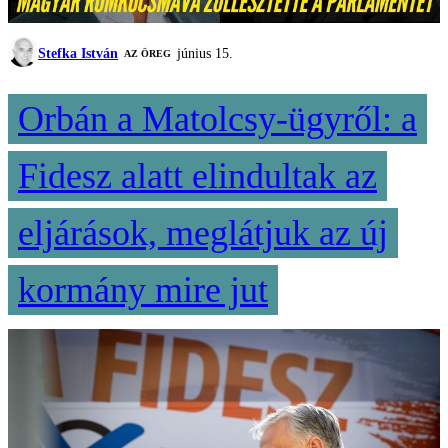
Stefka István
június 15.
AZ ÖREG
Orbán a Matolcsy-ügyről: a
Fidesz alatt elindultak az
eljárások, meglátjuk az új
kormány mire jut