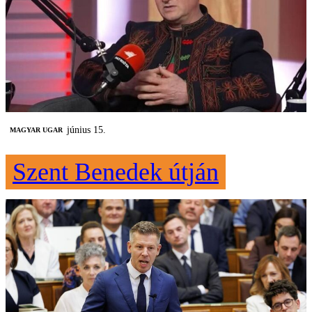
június 15.
MAGYAR UGAR
Szent Benedek útján