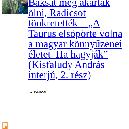
Baksát meg akarták
ölni, Radicsot
tönkretették – „A
Taurus elsöpörte volna
a magyar könnyűzenei
életet. Ha hagyják”
(Kisfaludy András
interjú, 2. rész)
A HÁLÓZAT