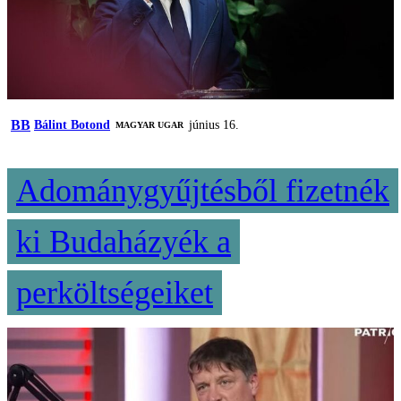
BB
Bálint Botond
június 16.
MAGYAR UGAR
Adománygyűjtésből fizetnék
ki Budaházyék a
perköltségeiket