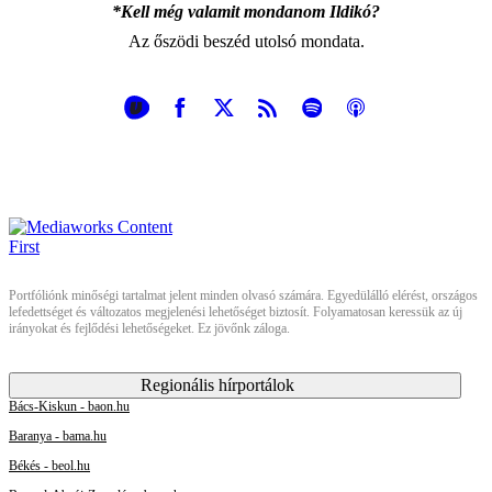
*Kell még valamit mondanom Ildikó?
Az őszödi beszéd utolsó mondata.
Portfóliónk minőségi tartalmat jelent minden olvasó számára. Egyedülálló elérést, országos
lefedettséget és változatos megjelenési lehetőséget biztosít. Folyamatosan keressük az új
irányokat és fejlődési lehetőségeket. Ez jövőnk záloga.
Regionális hírportálok
Bács-Kiskun - baon.hu
Baranya - bama.hu
Békés - beol.hu