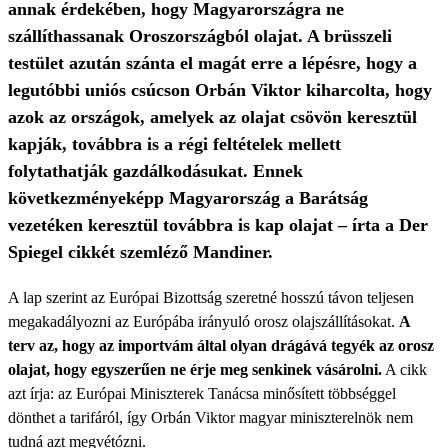
annak érdekében, hogy Magyarországra ne
szállíthassanak Oroszországból olajat. A brüsszeli
testület azután szánta el magát erre a lépésre, hogy a
legutóbbi uniós csúcson Orbán Viktor kiharcolta, hogy
azok az országok, amelyek az olajat csövön keresztül
kapják, továbbra is a régi feltételek mellett
folytathatják gazdálkodásukat. Ennek
következményeképp Magyarország a Barátság
vezetéken keresztül továbbra is kap olajat – írta a Der
Spiegel cikkét szemléző Mandiner.
A lap szerint az Európai Bizottság szeretné hosszú távon teljesen
megakadályozni az Európába irányuló orosz olajszállításokat.
A
terv az, hogy az importvám által olyan drágává tegyék az orosz
olajat, hogy egyszerűen ne érje meg senkinek vásárolni.
A cikk
azt írja: az Európai Miniszterek Tanácsa minősített többséggel
dönthet a tarifáról, így Orbán Viktor magyar miniszterelnök nem
tudná azt megvétózni.