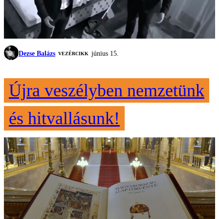
Dezse Balázs
június 15.
VEZÉRCIKK
Újra veszélyben nemzetünk
és hitvallásunk!