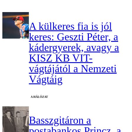
A külkeres fia is jól
keres: Geszti Péter, a
kádergyerek, avagy a
KISZ KB VIT-
vágtájától a Nemzeti
Vágtáig
A HÁLÓZAT
Basszgitáron a
postabankos Princz, a