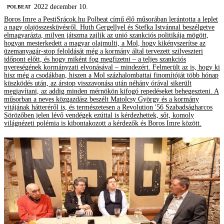
2022 december 10.
‎POLBEAT
Boros Imre a PestiSrácok.hu Polbeat című élő műsorában lerántotta a leplet
a nagy olajösszesküvésről. Huth Gergellyel és Stefka Istvánnal beszélgetve
elmagyarázta, milyen játszma zajlik az unió szankciós politikája mögött,
hogyan mesterkedett a magyar olajmulti, a Mol, hogy kikényszerítse az
üzemanyagár-stop feloldását még a kormány által tervezett szilveszteri
időpont előtt, és hogy miként fog megfizetni – a teljes szankciós
nyereségének kormányzati elvonásával – mindezért. Felmerült az is, hogy ki
hisz még a csodákban, hiszen a Mol százhalombattai finomítóját több hónap
küszködés után, az árstop visszavonása után néhány órával sikerült
megjavítani, az addig minden mérnökön kifogó repedéseket behegeszteni. A
műsorban a neves közgazdász beszélt Matolcsy György és a kormány
vitájának hátteréről is, és természetesen a Revolution '56 Szabadságharcos
Sörözőben jelen lévő vendégek ezúttal is kérdezhettek, sőt, komoly
világnézeti polémia is kibontakozott a kérdezők és Boros Imre között.