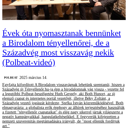
Évek óta nyomasztanak bennünket
a Birodalom tényellenőrei, de a
Századvég most visszavág nekik
(Polbeat-videó)
2025 március 14.
‎POLBEAT
Egyfajta kifordított A Birodalom visszavágnak lehetünk szemtanúi, hiszen a
Századvég új Tényellenőr.hu-ja épp a birodalomnak vág vissza - vezette fel
a legutóbbi Polbeat-beszélgetést Huth Gergely, aki Both Hunort, az új
elemző csapat és internetes portál vezetőjét, illetve Béky Zoltánt, a
Századvég vezető jogászát kérdezte, Stefka István közreműködésével. Both
elmagyarázta: a globalista erők épphogy az álhírek terjesztéséhez használják
a fizetett "tényellenőr csapataikat" és elég nagy sikerrel jártak világszerte a
negatív kampányaikkal, hangulatkeltéseikkel. E fegyverük kifejezetten a
nemzeti szuverenitás megtámadására irányult, de "most ellenük fordítjuk
azt."