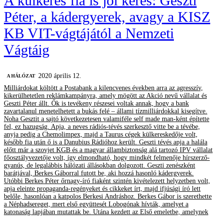
A külkeres fia is jól keres: Geszti
Péter, a kádergyerek, avagy a KISZ
KB VIT-vágtájától a Nemzeti
Vágtáig
2020 április 12.
A HÁLÓZAT
Milliárdokat költött a Postabank a kilencvenes években arra az agresszív,
kikerülhetetlen reklámkampányra, amely mögött az Akció nevű vállalat és
Geszti Péter állt. Ők is tevékeny részesei voltak annak, hogy a bank
zavartalanul menetelhetett a bukás felé – állami tízmilliárdokkal kisegítve.
Noha Gesztit a sajtó következetesen valamiféle self made man-ként építette
fel, ez hazugság. Apja, a neves rádiós-tévés szerkesztő vitte be a tévébe,
anyja pedig a Chemolimpex, majd a Taurus cégek külkereskedője volt,
később fia után ő is a Danubius Rádióhoz került. Geszti tévés apja a halála
előtt már a szovjet KGB és a magyar állambiztonság alá tartozó IPV vállalat
főosztályvezetője volt, így elmondható, hogy mindkét felmenője hírszerző-
gyanús, de legalábbis hálózati állásokban dolgozott. Geszti zenészként
barátjával, Berkes Gáborral futott be, aki hozzá hasonló kádergyerek.
Utóbbi Berkes Péter őrnagy-író fiaként szintén kivételezett helyzetben volt,
apja eleinte propaganda-regényeket és cikkeket írt, majd ifjúsági író lett
belőle, hasonlóan a katpolos Berkesi Andráshoz. Berkes Gábor is szerethette
a Néphadsereget, mert első együttesét Lobogónak hívták, amelyet a
katonaság lapjában mutattak be. Utána kezdett az Első emeletbe, amelynek