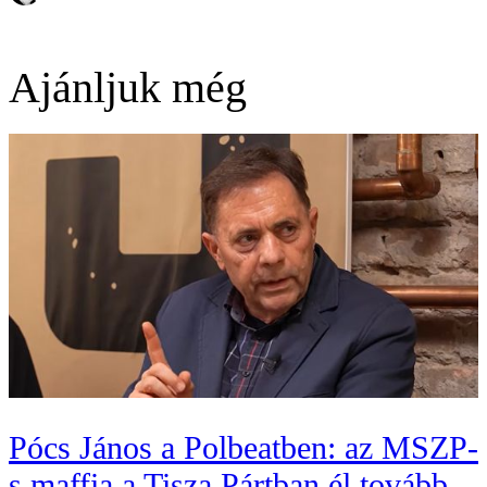
Ajánljuk még
Pócs János a Polbeatben: az MSZP-
s maffia a Tisza Pártban él tovább