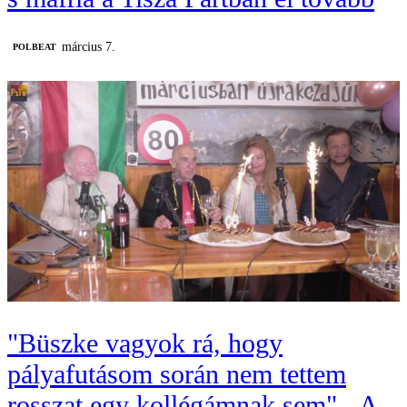
március 7.
‎POLBEAT
"Büszke vagyok rá, hogy
pályafutásom során nem tettem
rosszat egy kollégámnak sem" - A