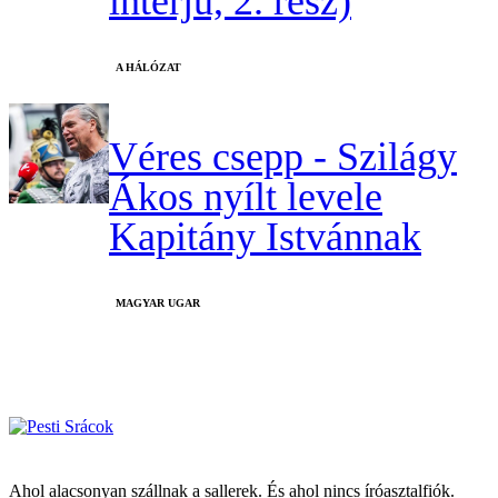
interjú, 2. rész)
A HÁLÓZAT
Véres csepp - Szilágy
Ákos nyílt levele
Kapitány Istvánnak
MAGYAR UGAR
Ahol alacsonyan szállnak a sallerek. És ahol nincs íróasztalfiók.