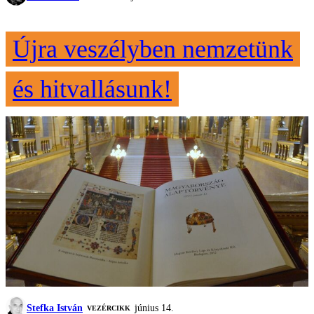
Újra veszélyben nemzetünk
és hitvallásunk!
Stefka István
június 14.
VEZÉRCIKK