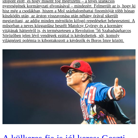
időpont előtt, és hogy miként fog megfizetni – a teljes szankciós
nyereségének kormányzati elvonásával – mindezért. Felmerült az is, hogy ki
hisz még a csodákban, hiszen a Mol százhalombattai finomítóját több hónap
küszködés után, az árstop visszavonása után néhány órával sikerült
megjavítani, az addig minden mérnökön kifogó repedéseket behegeszteni. A
műsorban a neves közgazdász beszélt Matolcsy György és a kormány
vitájának hátteréről is, és természetesen a Revolution '56 Szabadságharcos
Sörözőben jelen lévő vendégek ezúttal is kérdezhettek, sőt, komoly
világnézeti polémia is kibontakozott a kérdezők és Boros Imre között.