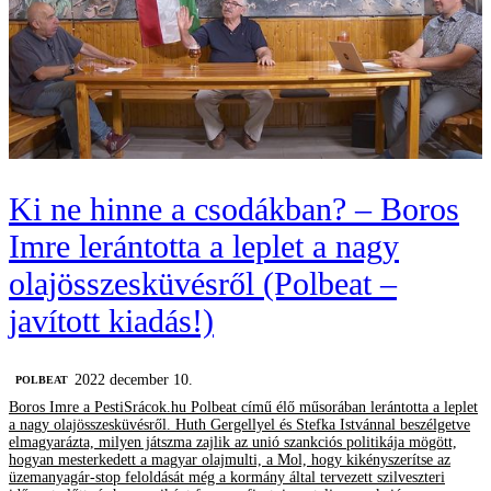
Ki ne hinne a csodákban? – Boros
Imre lerántotta a leplet a nagy
olajösszesküvésről (Polbeat –
javított kiadás!)
2022 december 10.
‎POLBEAT
Boros Imre a PestiSrácok.hu Polbeat című élő műsorában lerántotta a leplet
a nagy olajösszesküvésről. Huth Gergellyel és Stefka Istvánnal beszélgetve
elmagyarázta, milyen játszma zajlik az unió szankciós politikája mögött,
hogyan mesterkedett a magyar olajmulti, a Mol, hogy kikényszerítse az
üzemanyagár-stop feloldását még a kormány által tervezett szilveszteri