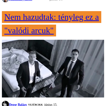
Nem hazudtak: tényleg ez a
"valódi arcuk"
Dezse Balázs
június 15.
VEZÉRCIKK