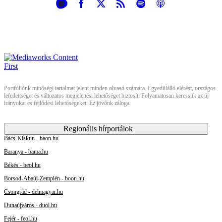
Portfóliónk minőségi tartalmat jelent minden olvasó számára. Egyedülálló elérést, országos
lefedettséget és változatos megjelenési lehetőséget biztosít. Folyamatosan keressük az új
irányokat és fejlődési lehetőségeket. Ez jövőnk záloga.
Regionális hírportálok
Bács-Kiskun - baon.hu
Baranya - bama.hu
Békés - beol.hu
Borsod-Abaúj-Zemplén - boon.hu
Csongrád - delmagyar.hu
Dunaújváros - duol.hu
Fejér - feol.hu