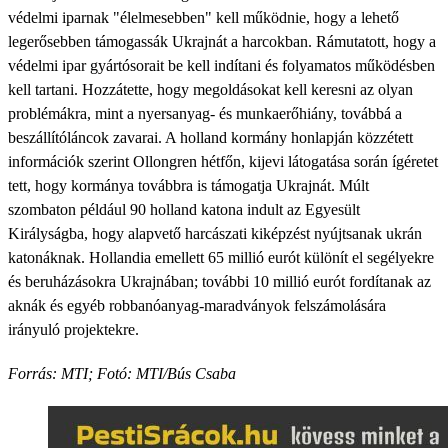
védelmi iparnak "élelmesebben" kell működnie, hogy a lehető
legerősebben támogassák Ukrajnát a harcokban. Rámutatott, hogy a
védelmi ipar gyártósorait be kell indítani és folyamatos működésben
kell tartani. Hozzátette, hogy megoldásokat kell keresni az olyan
problémákra, mint a nyersanyag- és munkaerőhiány, továbbá a
beszállítóláncok zavarai. A holland kormány honlapján közzétett
információk szerint Ollongren hétfőn, kijevi látogatása során ígéretet
tett, hogy kormánya továbbra is támogatja Ukrajnát. Múlt
szombaton például 90 holland katona indult az Egyesült
Királyságba, hogy alapvető harcászati kiképzést nyújtsanak ukrán
katonáknak. Hollandia emellett 65 millió eurót különít el segélyekre
és beruházásokra Ukrajnában; további 10 millió eurót fordítanak az
aknák és egyéb robbanóanyag-maradványok felszámolására
irányuló projektekre.
Forrás: MTI; Fotó: MTI/Bús Csaba