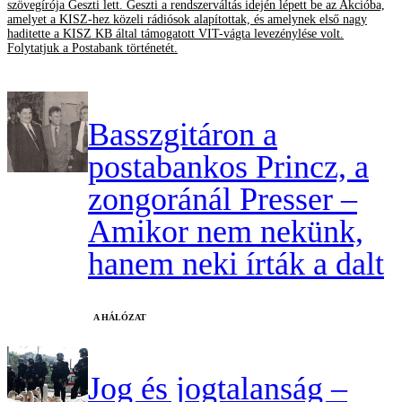
szövegírója Geszti lett. Geszti a rendszerváltás idején lépett be az Akcióba,
amelyet a KISZ-hez közeli rádiósok alapítottak, és amelynek első nagy
haditette a KISZ KB által támogatott VIT-vágta levezénylése volt.
Folytatjuk a Postabank történetét.
Basszgitáron a
postabankos Princz, a
zongoránál Presser –
Amikor nem nekünk,
hanem neki írták a dalt
A HÁLÓZAT
Jog és jogtalanság –