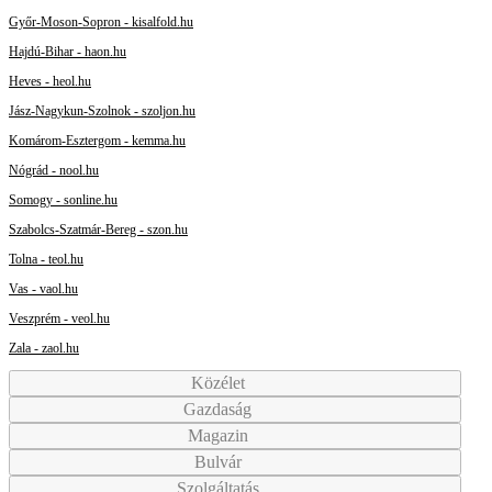
Győr-Moson-Sopron - kisalfold.hu
Hajdú-Bihar - haon.hu
Heves - heol.hu
Jász-Nagykun-Szolnok - szoljon.hu
Komárom-Esztergom - kemma.hu
Nógrád - nool.hu
Somogy - sonline.hu
Szabolcs-Szatmár-Bereg - szon.hu
Tolna - teol.hu
Vas - vaol.hu
Veszprém - veol.hu
Zala - zaol.hu
Közélet
Gazdaság
Magazin
Bulvár
Szolgáltatás