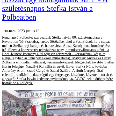
születésnapos Stefka István a
Polbeatben
2023 június 10.
‎POLBEAT
Rendhagyó Polbeatet szerveztünk Stefka István 80. születésnapjára a
Revolution '56 Szabadságharcos Sörözőbe, ahol a PestiSrácok.hu-s csapat
mellett Stefka régi barátja és harcostársa, Alexa Károly irodalomtörténész,
író, illetve a konzervatív televíziózás nagy, a rendszerváltoztatás utáni - a
Horn-Kuncze-kormány által teljesen felszámolt - korszakának két jeles
alakja (egyben az ünnepelt akkori munkatársa), Mátyássy Andrea és Dézsy
Zoltán is elmondta méltatását, visszaemlékezését. Megszólalt továbbá Stefka
István felesége, Naszályi Kornélia és egyik lánya, Stefka Nóra, továbbá
Ambrózy Áron, Szabó Gergő és Szalai Szilárd. A Huth Gergely által
celebrált rendkívüli adást végül egy fergeteges köszöntés követte, a tortát és
a pezsgőt Stefka István kedvenc együttesének, az AC/DC-nek a dübörgésére
hozták be a kollégák.