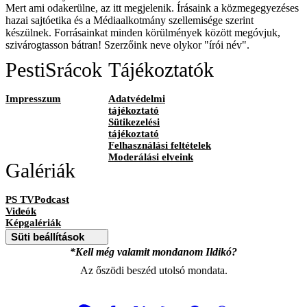
Mert ami odakerülne, az itt megjelenik. Írásaink a közmegegyezéses
hazai sajtóetika és a Médiaalkotmány szellemisége szerint
készülnek. Forrásainkat minden körülmények között megóvjuk,
szivárogtasson bátran! Szerzőink neve olykor "írói név".
PestiSrácok
Tájékoztatók
Impresszum
Adatvédelmi
tájékoztató
Sütikezelési
tájékoztató
Felhasználási feltételek
Moderálási elveink
Galériák
PS TVPodcast
Videók
Képgalériák
Süti beállítások
*Kell még valamit mondanom Ildikó?
Az őszödi beszéd utolsó mondata.