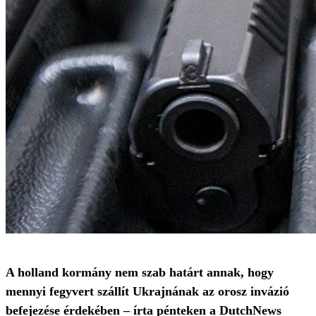
A holland kormány nem szab határt annak, hogy
mennyi fegyvert szállít Ukrajnának az orosz invázió
befejezése érdekében – írta pénteken a DutchNews