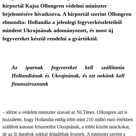
hírportál Kajsa Ollongren védelmi miniszter
bejelentésére hivatkozva. A hírportál szerint Ollongren
elmondta: Hollandia a jelenlegi fegyverkészleteiből
mindent Ukrajnának adományozott, és most új
fegyvereket készül rendelni a gyártóktól.
Az iparnak fegyvereket kell szállítania
Hollandiának és Ukrajnának, és ezt nekünk kell
finanszíroznunk
– idézte a védelmi miniszter szavait az NLTimes. Ollongren azt is
hozzátette, hogy Hollandia eddig több mint 210 millió euró értékben
szállított katonai felszerelést Ukrajnának, a többi között tarackokat,
de az új darabok sokkal drágábbak lesznek. A miniszter szerint a