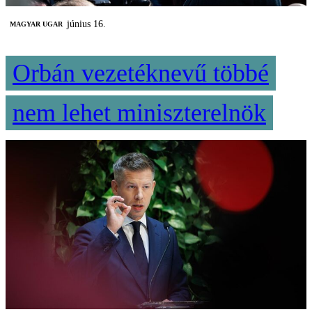
június 16.
MAGYAR UGAR
Orbán vezetéknevű többé
nem lehet miniszterelnök