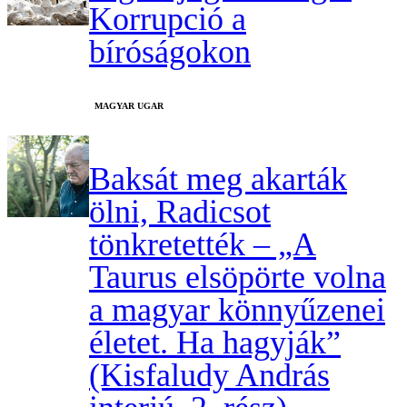
Korrupció a
bíróságokon
MAGYAR UGAR
Baksát meg akarták
ölni, Radicsot
tönkretették – „A
Taurus elsöpörte volna
a magyar könnyűzenei
életet. Ha hagyják”
(Kisfaludy András