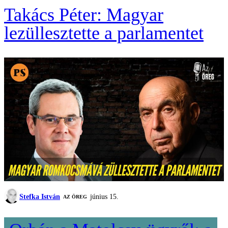
Takács Péter: Magyar
lezüllesztette a parlamentet
Stefka István
június 15.
AZ ÖREG