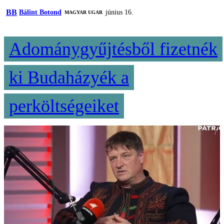
BB
Bálint Botond
június 16.
MAGYAR UGAR
Adománygyűjtésből fizetnék
ki Budaházyék a
perköltségeiket