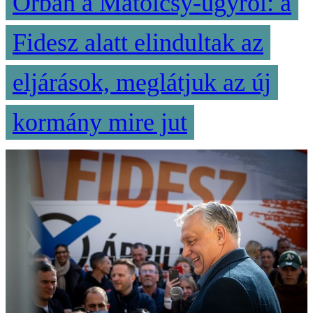
Orbán a Matolcsy-ügyről: a
Fidesz alatt elindultak az
eljárások, meglátjuk az új
kormány mire jut