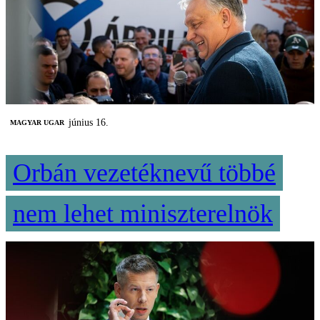
június 16.
MAGYAR UGAR
Orbán vezetéknevű többé
nem lehet miniszterelnök