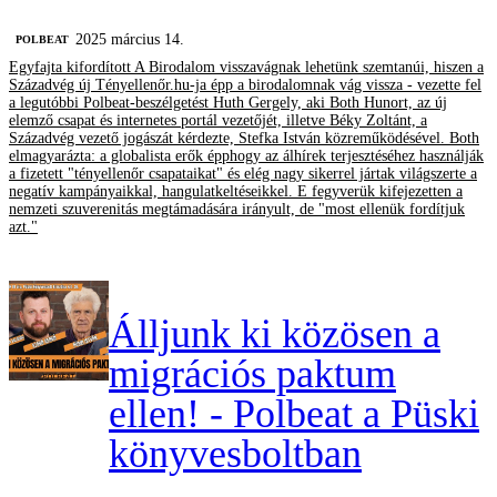
2025 március 14.
‎POLBEAT
Egyfajta kifordított A Birodalom visszavágnak lehetünk szemtanúi, hiszen a
Századvég új Tényellenőr.hu-ja épp a birodalomnak vág vissza - vezette fel
a legutóbbi Polbeat-beszélgetést Huth Gergely, aki Both Hunort, az új
elemző csapat és internetes portál vezetőjét, illetve Béky Zoltánt, a
Századvég vezető jogászát kérdezte, Stefka István közreműködésével. Both
elmagyarázta: a globalista erők épphogy az álhírek terjesztéséhez használják
a fizetett "tényellenőr csapataikat" és elég nagy sikerrel jártak világszerte a
negatív kampányaikkal, hangulatkeltéseikkel. E fegyverük kifejezetten a
nemzeti szuverenitás megtámadására irányult, de "most ellenük fordítjuk
azt."
Álljunk ki közösen a
migrációs paktum
ellen! - Polbeat a Püski
könyvesboltban