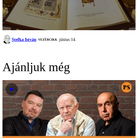
Stefka István
június 14.
VEZÉRCIKK
Ajánljuk még