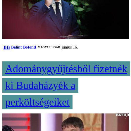
BB
Bálint Botond
június 16.
MAGYAR UGAR
Adománygyűjtésből fizetnék
ki Budaházyék a
perköltségeiket