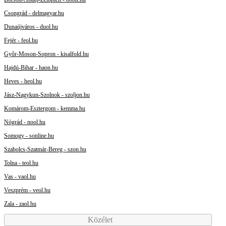
Csongrád - delmagyar.hu
Dunaújváros - duol.hu
Fejér - feol.hu
Győr-Moson-Sopron - kisalfold.hu
Hajdú-Bihar - haon.hu
Heves - heol.hu
Jász-Nagykun-Szolnok - szoljon.hu
Komárom-Esztergom - kemma.hu
Nógrád - nool.hu
Somogy - sonline.hu
Szabolcs-Szatmár-Bereg - szon.hu
Tolna - teol.hu
Vas - vaol.hu
Veszprém - veol.hu
Zala - zaol.hu
Közélet