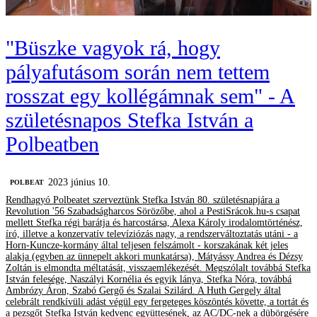
"Büszke vagyok rá, hogy
pályafutásom során nem tettem
rosszat egy kollégámnak sem" - A
születésnapos Stefka István a
Polbeatben
2023 június 10.
‎POLBEAT
Rendhagyó Polbeatet szerveztünk Stefka István 80. születésnapjára a
Revolution '56 Szabadságharcos Sörözőbe, ahol a PestiSrácok.hu-s csapat
mellett Stefka régi barátja és harcostársa, Alexa Károly irodalomtörténész,
író, illetve a konzervatív televíziózás nagy, a rendszerváltoztatás utáni - a
Horn-Kuncze-kormány által teljesen felszámolt - korszakának két jeles
alakja (egyben az ünnepelt akkori munkatársa), Mátyássy Andrea és Dézsy
Zoltán is elmondta méltatását, visszaemlékezését. Megszólalt továbbá Stefka
István felesége, Naszályi Kornélia és egyik lánya, Stefka Nóra, továbbá
Ambrózy Áron, Szabó Gergő és Szalai Szilárd. A Huth Gergely által
celebrált rendkívüli adást végül egy fergeteges köszöntés követte, a tortát és
a pezsgőt Stefka István kedvenc együttesének, az AC/DC-nek a dübörgésére