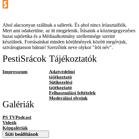
Ahol alacsonyan szállnak a sallerek. És ahol nincs íróasztalfiók.
Mert ami odakerülne, az itt megjelenik. Írásaink a közmegegyezéses
hazai sajtóetika és a Médiaalkotmány szellemisége szerint
készülnek. Forrásainkat minden körülmények között megóvjuk,
szivárogtasson bátran! Szerzőink neve olykor "írói név".
PestiSrácok
Tájékoztatók
Impresszum
Adatvédelmi
tájékoztató
Sütikezelési
tájékoztató
Felhasználási feltételek
Moderálási elveink
Galériák
PS TVPodcast
Videók
Képgalériák
Süti beállítások