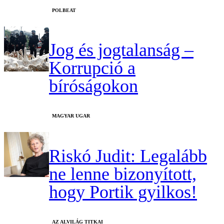
‎POLBEAT
Jog és jogtalanság –
Korrupció a
bíróságokon
MAGYAR UGAR
Riskó Judit: Legalább
ne lenne bizonyított,
hogy Portik gyilkos!
AZ ALVILÁG TITKAI