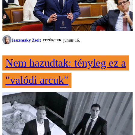
Jeszenszky Zsolt
június 16.
VEZÉRCIKK
Nem hazudtak: tényleg ez a
"valódi arcuk"