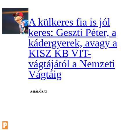
A külkeres fia is jól
keres: Geszti Péter, a
kádergyerek, avagy a
KISZ KB VIT-
vágtájától a Nemzeti
Vágtáig
A HÁLÓZAT