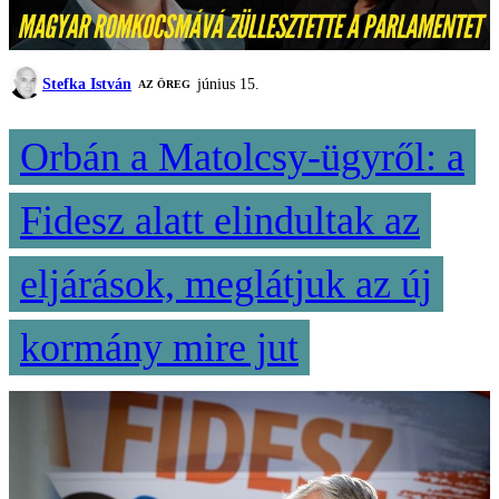
Stefka István
június 15.
AZ ÖREG
Orbán a Matolcsy-ügyről: a
Fidesz alatt elindultak az
eljárások, meglátjuk az új
kormány mire jut