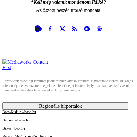
*Kell még valamit mondanom Ildikó?
Az őszödi beszéd utolsó mondata.
Portfóliónk minőségi tartalmat jelent minden olvasó számára. Egyedülálló elérést, országos
lefedettséget és változatos megjelenési lehetőséget biztosít. Folyamatosan keressük az új
irányokat és fejlődési lehetőségeket. Ez jövőnk záloga.
Regionális hírportálok
Bács-Kiskun - baon.hu
Baranya - bama.hu
Békés - beol.hu
Borsod-Abaúj-Zemplén - boon.hu