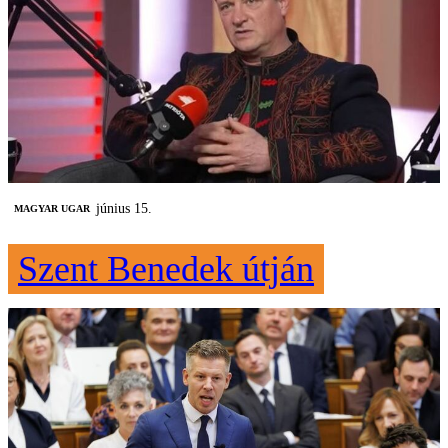
június 15.
MAGYAR UGAR
Szent Benedek útján