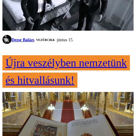
Dezse Balázs
június 15.
VEZÉRCIKK
Újra veszélyben nemzetünk
és hitvallásunk!