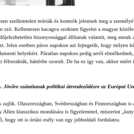
sen szellemtelen teóriák és konteók jelennek meg a személy
van szó. Kellemesen kacagva szoktam figyelni a magyar közélet
jelezhetetlen bizonyossággal állítanak valamit, meg annak a 
t. Jelen esetben páros napokon azt fejtegetik, hogy milyen 
rlamenti helyekért. Páratlan napokon pedig arról elmélkednek
t félrerakták, háttérbe szorult. De ha ez így van, akkor miért
en. Jövőre számítanak politikai átrendeződésre az Európai U
zajlik. Olaszországban, Svédországban és Finnországban is a 
Allen klasszikus mondására is figyelemmel, miszerint „kutya
 hogy ott is óriási esély van egy jobboldali fordulatra.