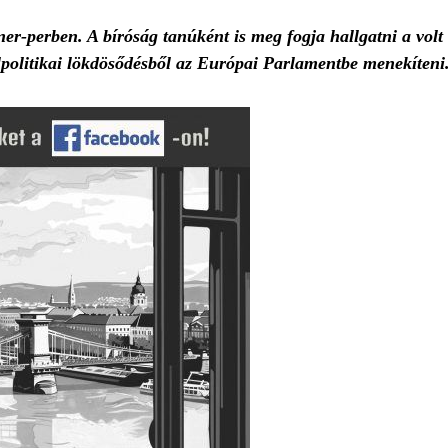
r-perben. A bíróság tanúként is meg fogja hallgatni a volt 
elpolitikai lökdösődésből az Európai Parlamentbe menekíteni