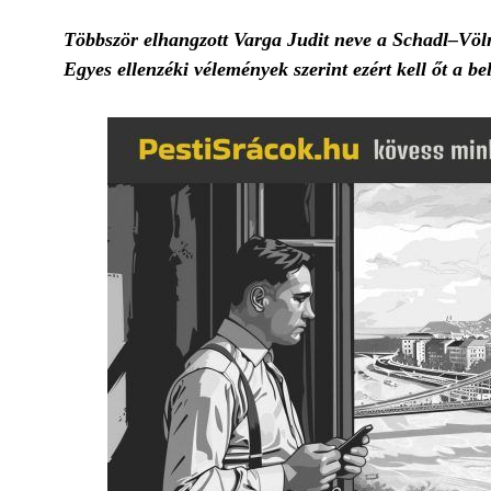
Többször elhangzott Varga Judit neve a Schadl–Völne
Egyes ellenzéki vélemények szerint ezért kell őt a b