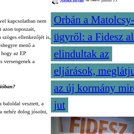
Stefka István
június 15.
AZ ÖREG
Orbán a Matolcsy
ével kapcsolatban nem
 azon toposzait,
ügyről: a Fidesz al
szöges ellenkezőjét is,
késhegyre menő a
elindultak az
, hogy az EP
 is versengenek a
eljárások, meglátj
az új kormány mir
nióban?
jut
baloldal vesztett, a
 nehéz dolog jósolni,