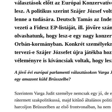
választások előtt az Európai Konzervatív
lesz. A politikus szerint Szájer József v
lenne a tudására. Deutsch Tamás az Index
vezeti a Fidesz EP-listáját, ill. jövőre s
olvashatunk, hogy lesz-e egy nagy konzerv
Orbán-kormányban. Konkrét személyekről i
tervezi-e Szájer Józsefet újra játékba ho
véleményre is kíváncsiak voltak, hogy le
A jövő évi európai parlamenti választásokon Varga J
egy amazont küld Brüsszelbe?
Szerintem Varga Judit személye nemcsak egy jó, de egy
rátermett szakpolitikussá, majd kitűnő általános polit
harcoljon Brüsszelben az első frontvonalban, ha nem