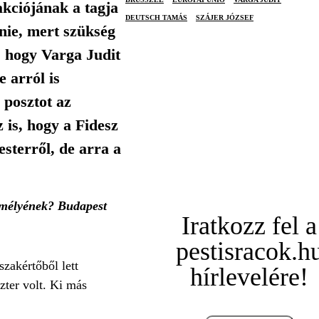
akciójának a tagja
DEUTSCH TAMÁS
SZÁJER JÓZSEF
nnie, mert szükség
, hogy Varga Judit
e arról is
 posztot az
 is, hogy a Fidesz
sterről, de arra a
zemélyének? Budapest
Iratkozz fel a
pestisracok.h
zakértőből lett
hírlevelére!
zter volt. Ki más