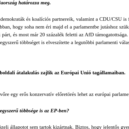
iaország határozza meg.
ldemokraták és koalíciós partnereik, valamint a CDU/CSU is
bban, hogy soha nem éri majd el a parlamentbe jutáshoz szük
 párt, és most már 20 százalék feletti az AfD támogatottsága.
 egyszerű többséget is elveszítette a legutóbbi parlamenti vála
boldali átalakulás zajlik az Európai Unió tagállamaiban.
vőre egy erős konzervatív előretörés lehet az európai parlame
egyszerű többsége is az EP-ben?
eli állapotot sem tartok kizártnak. Biztos, hogy jelentős gye