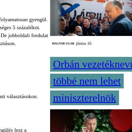
 folyamatosan gyengül.
séges 5 százalékot.
 De jobboldali fordulat
sztáson.
június 16.
MAGYAR UGAR
Orbán vezetéknev
többé nem lehet
miniszterelnök
nti választásokon.
ngülés lesz a