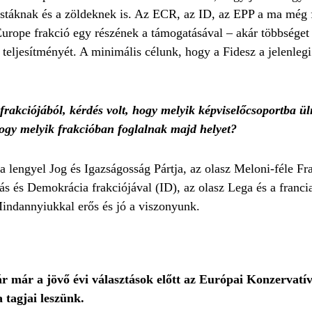
istáknak és a zöldeknek is. Az ECR, az ID, az EPP a ma még 
rope frakció egy részének a támogatásával – akár többséget i
 teljesítményét. A minimális célunk, hogy a Fidesz a jelenle
rakciójából, kérdés volt, hogy melyik képviselőcsoportba ül
ogy melyik frakcióban foglalnak majd helyet?
engyel Jog és Igazságosság Pártja, az olasz Meloni-féle Frate
itás és Demokrácia frakciójával (ID), az olasz Lega és a fran
Mindannyiukkal erős és jó a viszonyunk.
 már a jövő évi választások előtt az Európai Konzervatív
 tagjai leszünk.