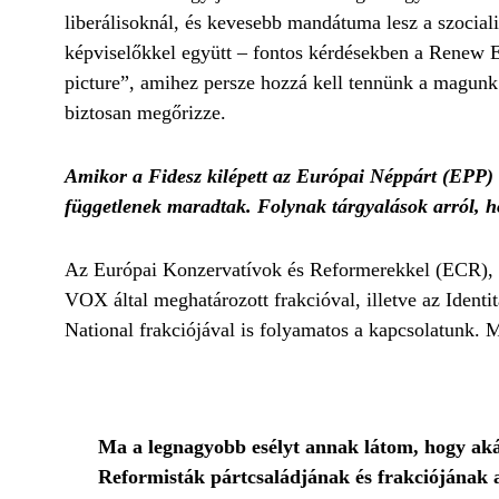
liberálisoknál, és kevesebb mandátuma lesz a szocial
képviselőkkel együtt – fontos kérdésekben a Renew Eu
picture”, amihez persze hozzá kell tennünk a magunk
biztosan megőrizze.
Amikor a Fidesz kilépett az Európai Néppárt (EPP) f
függetlenek maradtak. Folynak tárgyalások arról, h
Az Európai Konzervatívok és Reformerekkel (ECR), a l
VOX által meghatározott frakcióval, illetve az Ident
National frakciójával is folyamatos a kapcsolatunk. 
Ma a legnagyobb esélyt annak látom, hogy akár
Reformisták pártcsaládjának és frakciójának a