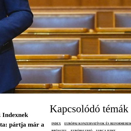
Kapcsolódó témák
z Indexnek
ta: pártja már a
INDEX
EURÓPAI KONZERVATÍVOK ÉS REFORMERE
BRÜSSZEL
EURÓPAI UNIÓ
VARGA JUDIT