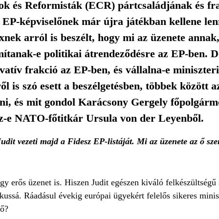
ok és Reformisták (ECR) pártcsaládjának és fr
olt EP-képviselőnek már újra játékban kellene le
nek arról is beszélt, hogy mi az üzenete annak
zámítanak-e politikai átrendeződésre az EP-ben. D
atív frakció az EP-ben, és vállalna-e miniszteri
s szó esett a beszélgetésben, többek között az
zni, és mit gondol Karácsony Gergely főpolgárme
sz-e NATO-főtitkár Ursula von der Leyenből.
udit vezeti majd a Fidesz EP-listáját. Mi az üzenete az ő s
 erős üzenet is. Hiszen Judit egészen kiváló felkészültségű s
ikussá. Ráadásul évekig európai ügyekért felelős sikeres minis
 ő?