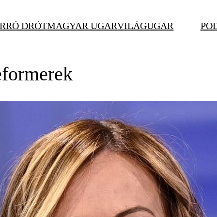
RRÓ DRÓT
MAGYAR UGAR
VILÁGUGAR
PO
eformerek