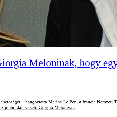
Giorgia Meloninak, hogy egy
ehetőséget – hangoztatta Marine Le Pen, a francia Nemzeti T
sz jobboldalt vezető Giorgia Melonival.