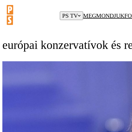
PS TV
MEGMONDJUK
FO
európai konzervatívok és r