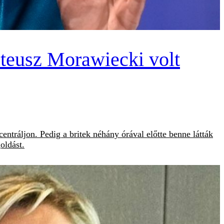
ateusz Morawiecki volt
ntráljon. Pedig a britek néhány órával előtte benne látták
oldást.