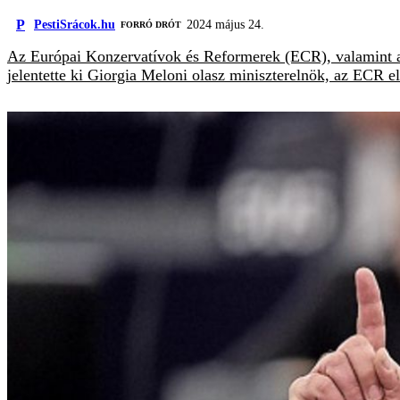
P
PestiSrácok.hu
2024 május 24.
FORRÓ DRÓT
Az Európai Konzervatívok és Reformerek (ECR), valamint az
jelentette ki Giorgia Meloni olasz miniszterelnök, az ECR e