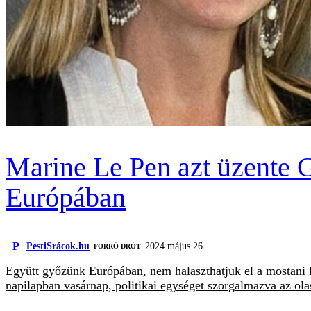
Marine Le Pen azt üzente 
Európában
P
PestiSrácok.hu
2024 május 26.
FORRÓ DRÓT
Együtt győzünk Európában, nem halaszthatjuk el a mostani l
napilapban vasárnap, politikai egységet szorgalmazva az ola