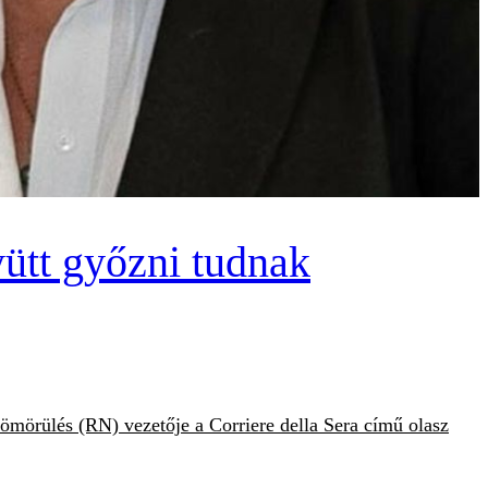
ütt győzni tudnak
ömörülés (RN) vezetője a Corriere della Sera című olasz