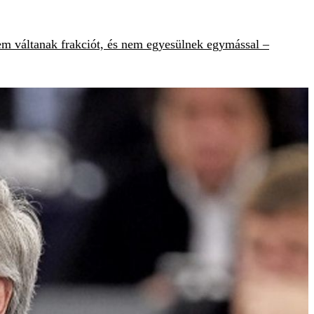
em váltanak frakciót, és nem egyesülnek egymással –