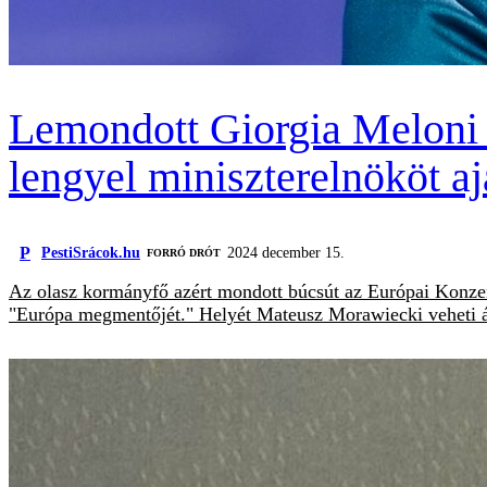
Lemondott Giorgia Meloni 
lengyel miniszterelnököt aj
P
PestiSrácok.hu
2024 december 15.
FORRÓ DRÓT
Az olasz kormányfő azért mondott búcsút az Európai Konzerv
"Európa megmentőjét." Helyét Mateusz Morawiecki veheti át,