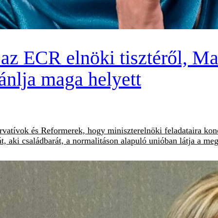
az ECR elnöki tisztéről, M
ánlja maga helyett
atívok és Reformerek, hogy miniszterelnöki feladataira konce
 aki családbarát, a normalitáson alapuló unióban látja a meg