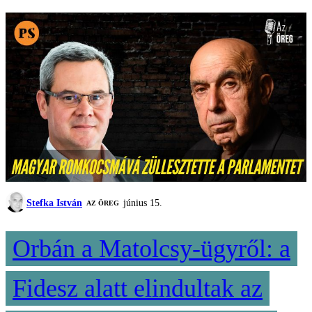
Stefka István
június 15.
AZ ÖREG
Orbán a Matolcsy-ügyről: a
Fidesz alatt elindultak az