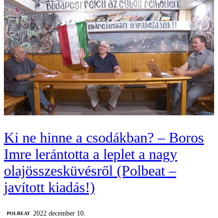
Ki ne hinne a csodákban? – Boros
Imre lerántotta a leplet a nagy
olajösszesküvésről (Polbeat –
javított kiadás!)
2022 december 10.
‎POLBEAT