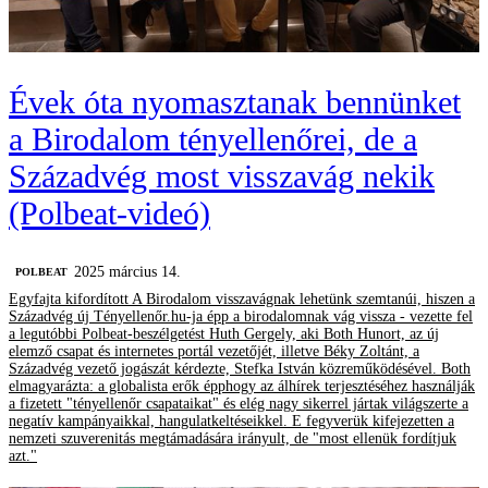
Évek óta nyomasztanak bennünket
a Birodalom tényellenőrei, de a
Századvég most visszavág nekik
(Polbeat-videó)
2025 március 14.
‎POLBEAT
Egyfajta kifordított A Birodalom visszavágnak lehetünk szemtanúi, hiszen a
Századvég új Tényellenőr.hu-ja épp a birodalomnak vág vissza - vezette fel
a legutóbbi Polbeat-beszélgetést Huth Gergely, aki Both Hunort, az új
elemző csapat és internetes portál vezetőjét, illetve Béky Zoltánt, a
Századvég vezető jogászát kérdezte, Stefka István közreműködésével. Both
elmagyarázta: a globalista erők épphogy az álhírek terjesztéséhez használják
a fizetett "tényellenőr csapataikat" és elég nagy sikerrel jártak világszerte a
negatív kampányaikkal, hangulatkeltéseikkel. E fegyverük kifejezetten a
nemzeti szuverenitás megtámadására irányult, de "most ellenük fordítjuk
azt."