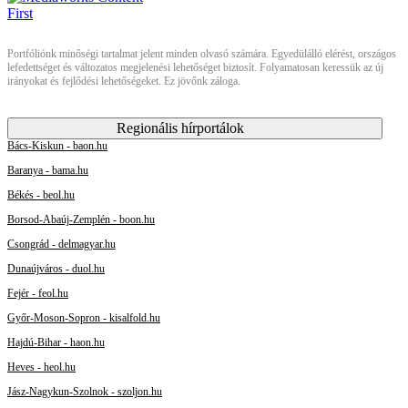
Portfóliónk minőségi tartalmat jelent minden olvasó számára. Egyedülálló elérést, országos
lefedettséget és változatos megjelenési lehetőséget biztosít. Folyamatosan keressük az új
irányokat és fejlődési lehetőségeket. Ez jövőnk záloga.
Regionális hírportálok
Bács-Kiskun - baon.hu
Baranya - bama.hu
Békés - beol.hu
Borsod-Abaúj-Zemplén - boon.hu
Csongrád - delmagyar.hu
Dunaújváros - duol.hu
Fejér - feol.hu
Győr-Moson-Sopron - kisalfold.hu
Hajdú-Bihar - haon.hu
Heves - heol.hu
Jász-Nagykun-Szolnok - szoljon.hu