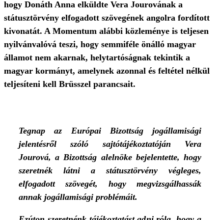
hogy Donáth Anna elküldte Vera Jourovának a
státusztörvény elfogadott szövegének angolra fordított
kivonatát. A Momentum alábbi közleménye is teljesen
nyilvánvalóvá teszi, hogy semmiféle önálló magyar
államot nem akarnak, helytartóságnak tekintik a
magyar kormányt, amelynek azonnal és feltétel nélkül
teljesíteni kell Brüsszel parancsait.
Tegnap az Európai Bizottság jogállamisági
jelentésről szóló sajtótájékoztatóján Vera
Jourová, a Bizottság alelnöke bejelentette, hogy
szeretnék látni a státusztörvény végleges,
elfogadott szövegét, hogy megvizsgálhassák
annak jogállamisági problémáit.
Ezúton szeretnénk tájékoztatást adni róla, hogy a