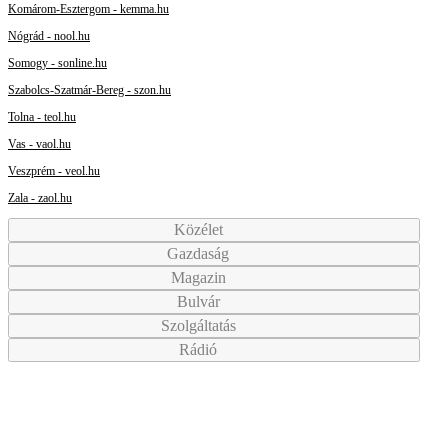
Komárom-Esztergom - kemma.hu
Nógrád - nool.hu
Somogy - sonline.hu
Szabolcs-Szatmár-Bereg - szon.hu
Tolna - teol.hu
Vas - vaol.hu
Veszprém - veol.hu
Zala - zaol.hu
Közélet
Gazdaság
Magazin
Bulvár
Szolgáltatás
Rádió