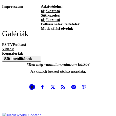
Impresszum
Adatvédelmi
tájékoztató
Sütikezelési
tájékoztató
Felhasználási feltételek
Moderálási elveink
Galériák
PS TVPodcast
Videók
Képgalériák
Süti beállítások
*Kell még valamit mondanom Ildikó?
Az őszödi beszéd utolsó mondata.