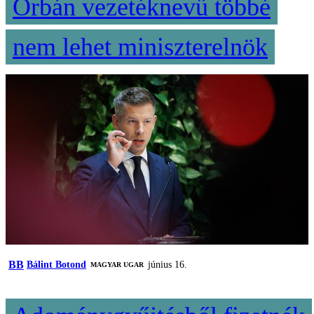
Orbán vezetéknevű többé
nem lehet miniszterelnök
BB
Bálint Botond
június 16.
MAGYAR UGAR