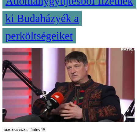
Adománygyűjtésből fizetnék
ki Budaházyék a
perköltségeiket
június 15.
MAGYAR UGAR