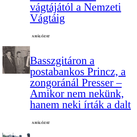
vágtájától a Nemzeti
Vágtáig
A HÁLÓZAT
Basszgitáron a
postabankos Princz, a
zongoránál Presser –
Amikor nem nekünk,
hanem neki írták a dalt
A HÁLÓZAT