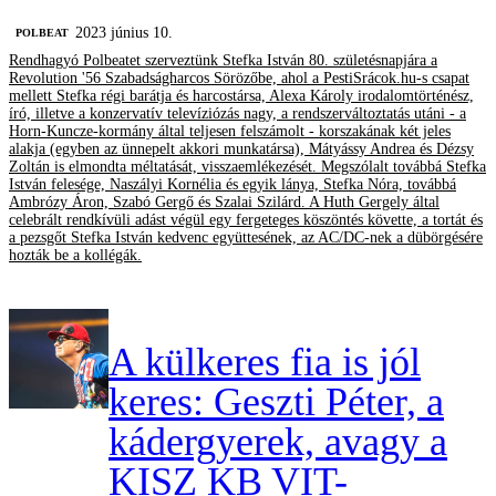
2023 június 10.
‎POLBEAT
Rendhagyó Polbeatet szerveztünk Stefka István 80. születésnapjára a
Revolution '56 Szabadságharcos Sörözőbe, ahol a PestiSrácok.hu-s csapat
mellett Stefka régi barátja és harcostársa, Alexa Károly irodalomtörténész,
író, illetve a konzervatív televíziózás nagy, a rendszerváltoztatás utáni - a
Horn-Kuncze-kormány által teljesen felszámolt - korszakának két jeles
alakja (egyben az ünnepelt akkori munkatársa), Mátyássy Andrea és Dézsy
Zoltán is elmondta méltatását, visszaemlékezését. Megszólalt továbbá Stefka
István felesége, Naszályi Kornélia és egyik lánya, Stefka Nóra, továbbá
Ambrózy Áron, Szabó Gergő és Szalai Szilárd. A Huth Gergely által
celebrált rendkívüli adást végül egy fergeteges köszöntés követte, a tortát és
a pezsgőt Stefka István kedvenc együttesének, az AC/DC-nek a dübörgésére
hozták be a kollégák.
A külkeres fia is jól
keres: Geszti Péter, a
kádergyerek, avagy a
KISZ KB VIT-