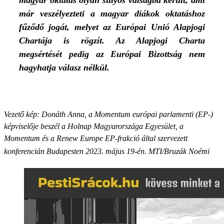
magyar oktatás olyan súlyos válságba került, ami
már veszélyezteti a magyar diákok oktatáshoz
fűződő jogát, melyet az Európai Unió Alapjogi
Chartája is rögzít. Az Alapjogi Charta
megsértését pedig az Európai Bizottság nem
hagyhatja válasz nélkül.
Vezető kép: Donáth Anna, a Momentum európai parlamenti (EP-)
képviselője beszél a Holnap Magyarországa Egyesület, a
Momentum és a Renew Europe EP-frakció által szervezett
konferencián Budapesten 2023. május 19-én. MTI/Bruzák Noémi