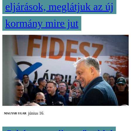
eljárások, meglátjuk az új
kormány mire jut
június 16.
MAGYAR UGAR