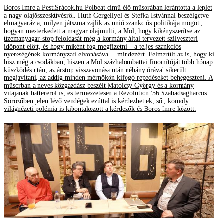
Boros Imre a PestiSrácok.hu Polbeat című élő műsorában lerántotta a leplet
a nagy olajösszesküvésről. Huth Gergellyel és Stefka Istvánnal beszélgetve
elmagyarázta, milyen játszma zajlik az unió szankciós politikája mögött,
hogyan mesterkedett a magyar olajmulti, a Mol, hogy kikényszerítse az
üzemanyagár-stop feloldását még a kormány által tervezett szilveszteri
időpont előtt, és hogy miként fog megfizetni – a teljes szankciós
nyereségének kormányzati elvonásával – mindezért. Felmerült az is, hogy ki
hisz még a csodákban, hiszen a Mol százhalombattai finomítóját több hónap
küszködés után, az árstop visszavonása után néhány órával sikerült
megjavítani, az addig minden mérnökön kifogó repedéseket behegeszteni. A
műsorban a neves közgazdász beszélt Matolcsy György és a kormány
vitájának hátteréről is, és természetesen a Revolution '56 Szabadságharcos
Sörözőben jelen lévő vendégek ezúttal is kérdezhettek, sőt, komoly
világnézeti polémia is kibontakozott a kérdezők és Boros Imre között.