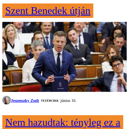
Szent Benedek útján
Jeszenszky Zsolt
június 16.
VEZÉRCIKK
Nem hazudtak: tényleg ez a