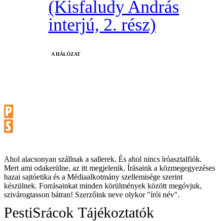
(Kisfaludy András
interjú, 2. rész)
A HÁLÓZAT
Ahol alacsonyan szállnak a sallerek. És ahol nincs íróasztalfiók.
Mert ami odakerülne, az itt megjelenik. Írásaink a közmegegyezéses
hazai sajtóetika és a Médiaalkotmány szellemisége szerint
készülnek. Forrásainkat minden körülmények között megóvjuk,
szivárogtasson bátran! Szerzőink neve olykor "írói név".
PestiSrácok
Tájékoztatók