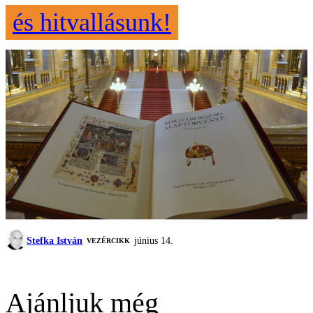
és hitvallásunk!
Stefka István
június 14.
VEZÉRCIKK
Ajánljuk még