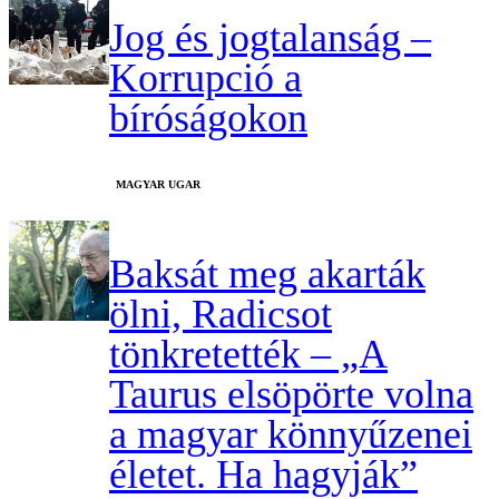
Jog és jogtalanság –
Korrupció a
bíróságokon
MAGYAR UGAR
Baksát meg akarták
ölni, Radicsot
tönkretették – „A
Taurus elsöpörte volna
a magyar könnyűzenei
életet. Ha hagyják”