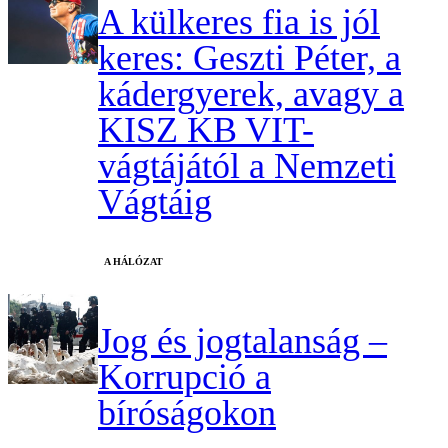
A külkeres fia is jól
keres: Geszti Péter, a
kádergyerek, avagy a
KISZ KB VIT-
vágtájától a Nemzeti
Vágtáig
A HÁLÓZAT
Jog és jogtalanság –
Korrupció a
bíróságokon