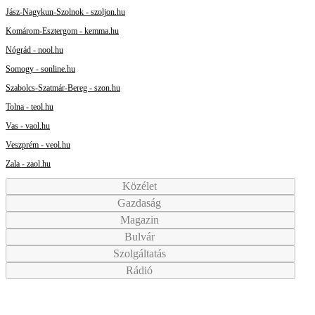
Jász-Nagykun-Szolnok - szoljon.hu
Komárom-Esztergom - kemma.hu
Nógrád - nool.hu
Somogy - sonline.hu
Szabolcs-Szatmár-Bereg - szon.hu
Tolna - teol.hu
Vas - vaol.hu
Veszprém - veol.hu
Zala - zaol.hu
Közélet
Gazdaság
Magazin
Bulvár
Szolgáltatás
Rádió