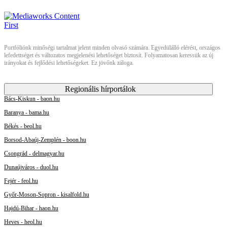
Portfóliónk minőségi tartalmat jelent minden olvasó számára. Egyedülálló elérést, országos
lefedettséget és változatos megjelenési lehetőséget biztosít. Folyamatosan keressük az új
irányokat és fejlődési lehetőségeket. Ez jövőnk záloga.
Regionális hírportálok
Bács-Kiskun - baon.hu
Baranya - bama.hu
Békés - beol.hu
Borsod-Abaúj-Zemplén - boon.hu
Csongrád - delmagyar.hu
Dunaújváros - duol.hu
Fejér - feol.hu
Győr-Moson-Sopron - kisalfold.hu
Hajdú-Bihar - haon.hu
Heves - heol.hu