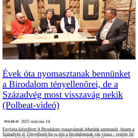
Évek óta nyomasztanak bennünket
a Birodalom tényellenőrei, de a
Századvég most visszavág nekik
(Polbeat-videó)
2025 március 14.
‎POLBEAT
Egyfajta kifordított A Birodalom visszavágnak lehetünk szemtanúi, hiszen a
Századvég új Tényellenőr.hu-ja épp a birodalomnak vág vissza - vezette fel