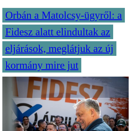
Orbán a Matolcsy-ügyről: a
Fidesz alatt elindultak az
eljárások, meglátjuk az új
kormány mire jut