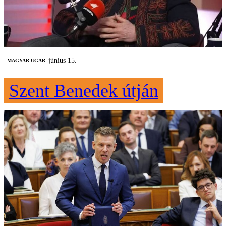
június 15.
MAGYAR UGAR
Szent Benedek útján