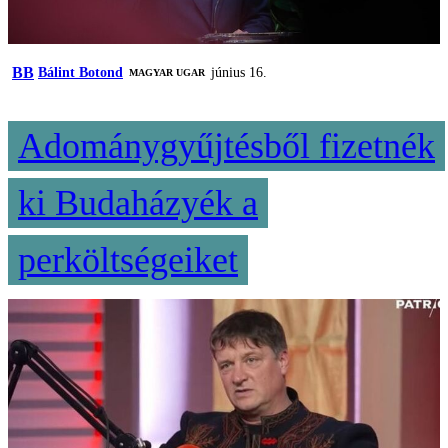
BB
Bálint Botond
június 16.
MAGYAR UGAR
Adománygyűjtésből fizetnék
ki Budaházyék a
perköltségeiket