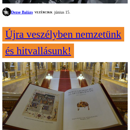
Dezse Balázs
június 15.
VEZÉRCIKK
Újra veszélyben nemzetünk
és hitvallásunk!