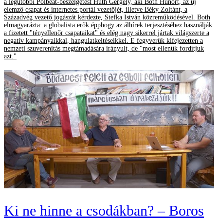
a legutóbbi Polbeat-beszélgetést Huth Gergely, aki Both Hunort, az új
elemző csapat és internetes portál vezetőjét, illetve Béky Zoltánt, a
Századvég vezető jogászát kérdezte, Stefka István közreműködésével. Both
elmagyarázta: a globalista erők épphogy az álhírek terjesztéséhez használják
a fizetett "tényellenőr csapataikat" és elég nagy sikerrel jártak világszerte a
negatív kampányaikkal, hangulatkeltéseikkel. E fegyverük kifejezetten a
nemzeti szuverenitás megtámadására irányult, de "most ellenük fordítjuk
azt."
Ki ne hinne a csodákban? – Boros