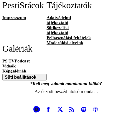
PestiSrácok
Tájékoztatók
Impresszum
Adatvédelmi
tájékoztató
Sütikezelési
tájékoztató
Felhasználási feltételek
Moderálási elveink
Galériák
PS TVPodcast
Videók
Képgalériák
Süti beállítások
*Kell még valamit mondanom Ildikó?
Az őszödi beszéd utolsó mondata.