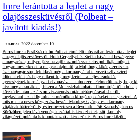
Imre lerántotta a leplet a nagy
olajösszesküvésről (Polbeat –
javított kiadás!)
2022 december 10.
‎POLBEAT
Boros Imre a PestiSrácok.hu Polbeat című élő műsorában lerántotta a leplet
a nagy olajösszesküvésről. Huth Gergellyel és Stefka Istvánnal beszélgetve
elmagyarázta, milyen játszma zajlik az unió szankciós politikája mögött,
hogyan mesterkedett a magyar olajmulti, a Mol, hogy kikényszerítse az
üzemanyagár-stop feloldását még a kormány által tervezett szilveszteri
időpont előtt, és hogy miként fog megfizetni – a teljes szankciós
nyereségének kormányzati elvonásával – mindezért. Felmerült az is, hogy ki
hisz még a csodákban, hiszen a Mol százhalombattai finomítóját több hónap
küszködés után, az árstop visszavonása után néhány órával sikerült
megjavítani, az addig minden mérnökön kifogó repedéseket behegeszteni. A
műsorban a neves közgazdász beszélt Matolcsy György és a kormány
vitájának hátteréről is, és természetesen a Revolution '56 Szabadságharcos
Sörözőben jelen lévő vendégek ezúttal is kérdezhettek, sőt, komoly
világnézeti polémia is kibontakozott a kérdezők és Boros Imre között.