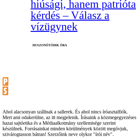
hiúsági, hanem patrióta
kérdés – Válasz a
vízügynek
HUSZONÖTÖDIK ÓRA
Ahol alacsonyan szállnak a sallerek. És ahol nincs íróasztalfiók.
Mert ami odakerülne, az itt megjelenik. Írásaink a közmegegyezéses
hazai sajtóetika és a Médiaalkotmány szellemisége szerint
készülnek. Forrásainkat minden körülmények között megóvjuk,
szivárogtasson bátran! Szerzőink neve olykor "írói név".