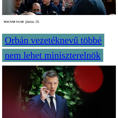
június 16.
MAGYAR UGAR
Orbán vezetéknevű többé
nem lehet miniszterelnök