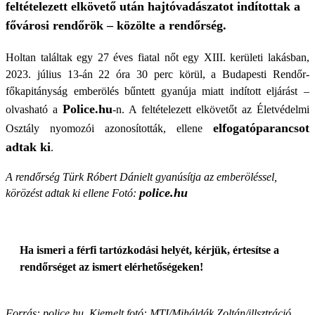
feltételezett elkövető után hajtóvadászatot indítottak a
fővárosi rendőrök – közölte a rendőrség.
Holtan találtak egy 27 éves fiatal nőt egy XIII. kerületi lakásban,
2023. július 13-án 22 óra 30 perc körül, a Budapesti Rendőr-
főkapitányság emberölés bűntett gyanúja miatt indított eljárást –
Police.hu
olvasható a
-n. A feltételezett elkövetőt az Életvédelmi
elfogatóparancsot
Osztály nyomozói azonosították, ellene
adtak ki
.
A rendőrség Türk Róbert Dánielt gyanúsítja az emberöléssel,
police.hu
körözést adtak ki ellene Fotó:
Ha ismeri a férfi tartózkodási helyét, kérjük, értesítse a
rendőrséget az ismert elérhetőségeken!
Forrás: police.hu, Kiemelt fotó: MTI/Miháldák Zoltán/illsztráció