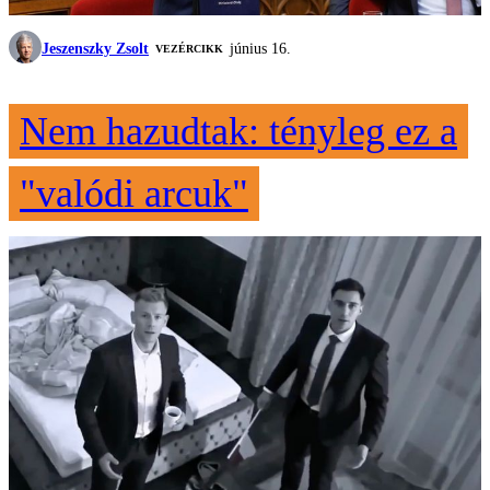
Jeszenszky Zsolt
június 16.
VEZÉRCIKK
Nem hazudtak: tényleg ez a
"valódi arcuk"