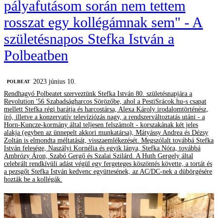
pályafutásom során nem tettem
rosszat egy kollégámnak sem" - A
születésnapos Stefka István a
Polbeatben
2023 június 10.
‎POLBEAT
Rendhagyó Polbeatet szerveztünk Stefka István 80. születésnapjára a
Revolution '56 Szabadságharcos Sörözőbe, ahol a PestiSrácok.hu-s csapat
mellett Stefka régi barátja és harcostársa, Alexa Károly irodalomtörténész,
író, illetve a konzervatív televíziózás nagy, a rendszerváltoztatás utáni - a
Horn-Kuncze-kormány által teljesen felszámolt - korszakának két jeles
alakja (egyben az ünnepelt akkori munkatársa), Mátyássy Andrea és Dézsy
Zoltán is elmondta méltatását, visszaemlékezését. Megszólalt továbbá Stefka
István felesége, Naszályi Kornélia és egyik lánya, Stefka Nóra, továbbá
Ambrózy Áron, Szabó Gergő és Szalai Szilárd. A Huth Gergely által
celebrált rendkívüli adást végül egy fergeteges köszöntés követte, a tortát és
a pezsgőt Stefka István kedvenc együttesének, az AC/DC-nek a dübörgésére
hozták be a kollégák.