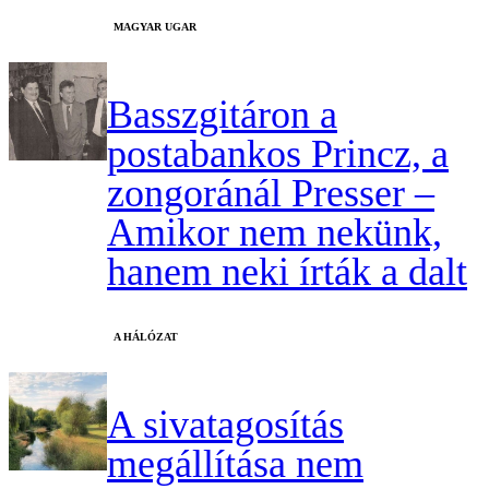
MAGYAR UGAR
Basszgitáron a
postabankos Princz, a
zongoránál Presser –
Amikor nem nekünk,
hanem neki írták a dalt
A HÁLÓZAT
A sivatagosítás
megállítása nem