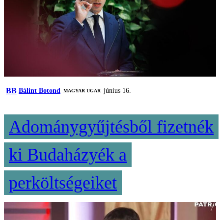
BB
Bálint Botond
június 16.
MAGYAR UGAR
Adománygyűjtésből fizetnék
ki Budaházyék a
perköltségeiket