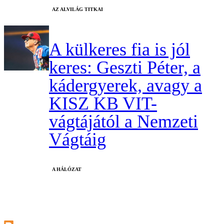
AZ ALVILÁG TITKAI
A külkeres fia is jól
keres: Geszti Péter, a
kádergyerek, avagy a
KISZ KB VIT-
vágtájától a Nemzeti
Vágtáig
A HÁLÓZAT