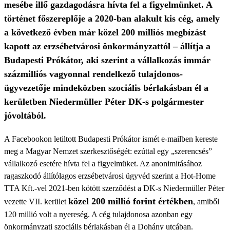
mesébe illő gazdagodásra hívta fel a figyelmünket. A
történet főszereplője a 2020-ban alakult kis cég, amely
a következő évben már közel 200 milliós megbízást
kapott az erzsébetvárosi önkormányzattól – állítja a
Budapesti Prókátor, aki szerint a vállalkozás immár
százmilliós vagyonnal rendelkező tulajdonos-
ügyvezetője mindeközben szociális bérlakásban él a
kerületben Niedermüller Péter DK-s polgármester
jóvoltából.
A Facebookon letiltott Budapesti Prókátor ismét e-mailben kereste
meg a Magyar Nemzet szerkesztőségét: ezúttal egy „szerencsés”
vállalkozó esetére hívta fel a figyelmüket. Az anonimitásához
ragaszkodó állítólagos erzsébetvárosi ügyvéd szerint a Hot-Home
TTA Kft.-vel 2021-ben kötött szerződést a DK-s Niedermüller Péter
közel 200 millió forint értékben
vezette VII. kerület
, amiből
120 millió volt a nyereség. A cég tulajdonosa azonban egy
önkormányzati szociális bérlakásban él a Dohány utcában.