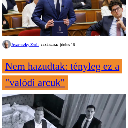
Jeszenszky Zsolt
június 16.
VEZÉRCIKK
Nem hazudtak: tényleg ez a
"valódi arcuk"