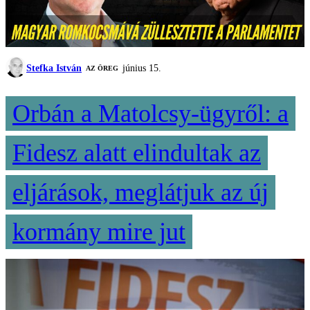
Stefka István
június 15.
AZ ÖREG
Orbán a Matolcsy-ügyről: a
Fidesz alatt elindultak az
eljárások, meglátjuk az új
kormány mire jut