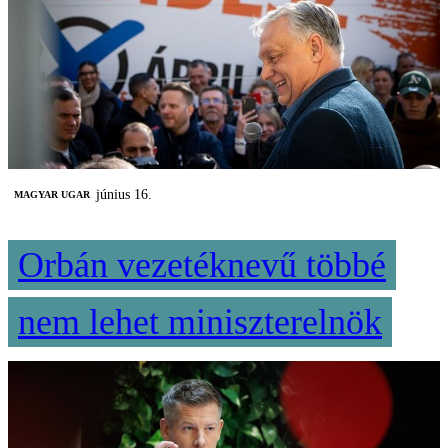
június 16.
MAGYAR UGAR
Orbán vezetéknevű többé
nem lehet miniszterelnök