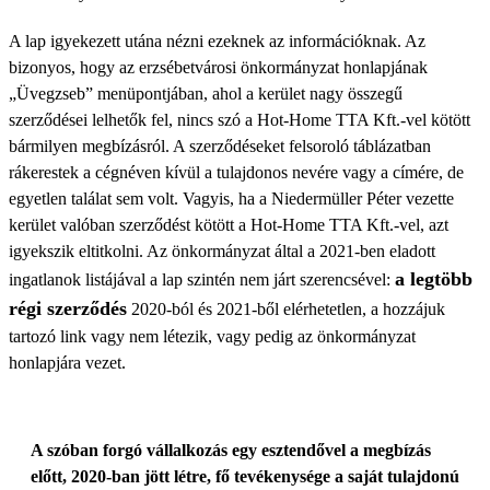
A lap igyekezett utána nézni ezeknek az információknak. Az
bizonyos, hogy az erzsébetvárosi önkormányzat honlapjának
„Üvegzseb” menüpontjában, ahol a kerület nagy összegű
szerződései lelhetők fel, nincs szó a Hot-Home TTA Kft.-vel kötött
bármilyen megbízásról. A szerződéseket felsoroló táblázatban
rákerestek a cégnéven kívül a tulajdonos nevére vagy a címére, de
egyetlen találat sem volt. Vagyis, ha a Niedermüller Péter vezette
kerület valóban szerződést kötött a Hot-Home TTA Kft.-vel, azt
igyekszik eltitkolni. Az önkormányzat által a 2021-ben eladott
a legtöbb
ingatlanok listájával a lap szintén nem járt szerencsével:
régi szerződés
2020-ból és 2021-ből elérhetetlen, a hozzájuk
tartozó link vagy nem létezik, vagy pedig az önkormányzat
honlapjára vezet.
A szóban forgó vállalkozás egy esztendővel a megbízás
előtt, 2020-ban jött létre, fő tevékenysége a saját tulajdonú