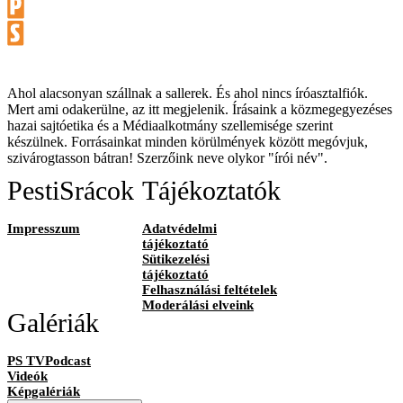
Ahol alacsonyan szállnak a sallerek. És ahol nincs íróasztalfiók.
Mert ami odakerülne, az itt megjelenik. Írásaink a közmegegyezéses
hazai sajtóetika és a Médiaalkotmány szellemisége szerint
készülnek. Forrásainkat minden körülmények között megóvjuk,
szivárogtasson bátran! Szerzőink neve olykor "írói név".
PestiSrácok
Tájékoztatók
Impresszum
Adatvédelmi
tájékoztató
Sütikezelési
tájékoztató
Felhasználási feltételek
Moderálási elveink
Galériák
PS TVPodcast
Videók
Képgalériák