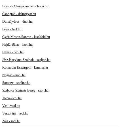
Borsod-Abaúj-Zemplén - boon.hu
Csongrád - delmagyar.hu
Dunaújváros - duol.hu
Fejér - feol.hu
Győr-Moson-Sopron - kisalfold.hu
Hajdú-Bihar - haon.hu
Heves - heol.hu
Jász-Nagykun-Szolnok - szoljon.hu
Komárom-Esztergom - kemma.hu
Nógrád - nool.hu
Somogy - sonline.hu
Szabolcs-Szatmár-Bereg - szon.hu
Tolna - teol.hu
Vas - vaol.hu
Veszprém - veol.hu
Zala - zaol.hu