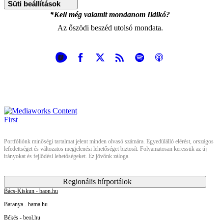
Süti beállítások
*Kell még valamit mondanom Ildikó?
Az őszödi beszéd utolsó mondata.
Portfóliónk minőségi tartalmat jelent minden olvasó számára. Egyedülálló elérést, országos
lefedettséget és változatos megjelenési lehetőséget biztosít. Folyamatosan keressük az új
irányokat és fejlődési lehetőségeket. Ez jövőnk záloga.
Regionális hírportálok
Bács-Kiskun - baon.hu
Baranya - bama.hu
Békés - beol.hu