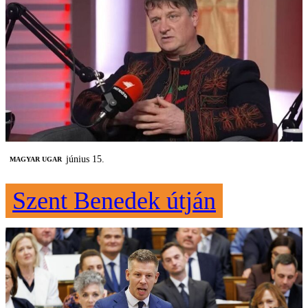
június 15.
MAGYAR UGAR
Szent Benedek útján