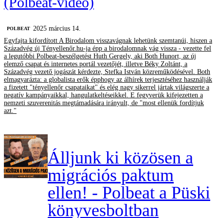
(Polbeat-videó)
2025 március 14.
‎POLBEAT
Egyfajta kifordított A Birodalom visszavágnak lehetünk szemtanúi, hiszen a
Századvég új Tényellenőr.hu-ja épp a birodalomnak vág vissza - vezette fel
a legutóbbi Polbeat-beszélgetést Huth Gergely, aki Both Hunort, az új
elemző csapat és internetes portál vezetőjét, illetve Béky Zoltánt, a
Századvég vezető jogászát kérdezte, Stefka István közreműködésével. Both
elmagyarázta: a globalista erők épphogy az álhírek terjesztéséhez használják
a fizetett "tényellenőr csapataikat" és elég nagy sikerrel jártak világszerte a
negatív kampányaikkal, hangulatkeltéseikkel. E fegyverük kifejezetten a
nemzeti szuverenitás megtámadására irányult, de "most ellenük fordítjuk
azt."
Álljunk ki közösen a
migrációs paktum
ellen! - Polbeat a Püski
könyvesboltban