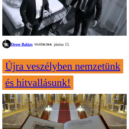
Dezse Balázs
június 15.
VEZÉRCIKK
Újra veszélyben nemzetünk
és hitvallásunk!