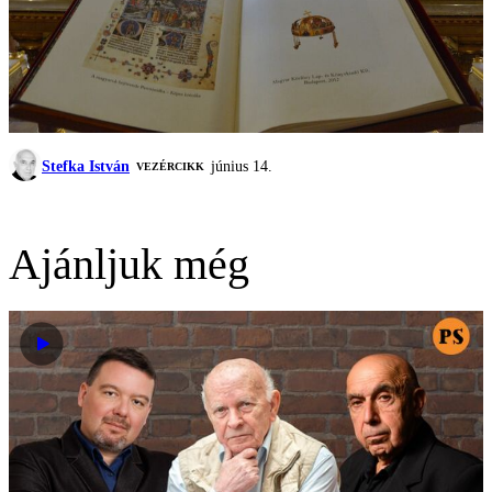
Stefka István
június 14.
VEZÉRCIKK
Ajánljuk még