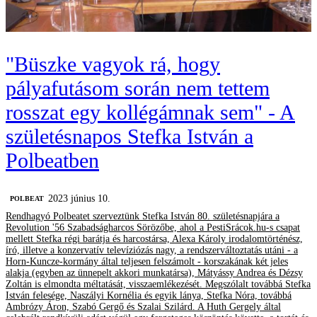
"Büszke vagyok rá, hogy
pályafutásom során nem tettem
rosszat egy kollégámnak sem" - A
születésnapos Stefka István a
Polbeatben
2023 június 10.
‎POLBEAT
Rendhagyó Polbeatet szerveztünk Stefka István 80. születésnapjára a
Revolution '56 Szabadságharcos Sörözőbe, ahol a PestiSrácok.hu-s csapat
mellett Stefka régi barátja és harcostársa, Alexa Károly irodalomtörténész,
író, illetve a konzervatív televíziózás nagy, a rendszerváltoztatás utáni - a
Horn-Kuncze-kormány által teljesen felszámolt - korszakának két jeles
alakja (egyben az ünnepelt akkori munkatársa), Mátyássy Andrea és Dézsy
Zoltán is elmondta méltatását, visszaemlékezését. Megszólalt továbbá Stefka
István felesége, Naszályi Kornélia és egyik lánya, Stefka Nóra, továbbá
Ambrózy Áron, Szabó Gergő és Szalai Szilárd. A Huth Gergely által