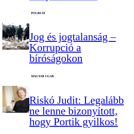
‎POLBEAT
Jog és jogtalanság –
Korrupció a
bíróságokon
MAGYAR UGAR
Riskó Judit: Legalább
ne lenne bizonyított,
hogy Portik gyilkos!