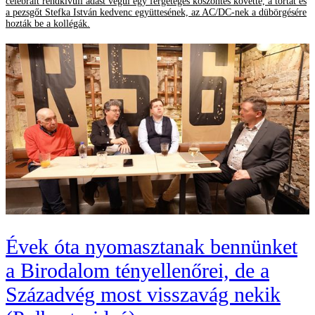
celebrált rendkívüli adást végül egy fergeteges köszöntés követte, a tortát és
a pezsgőt Stefka István kedvenc együttesének, az AC/DC-nek a dübörgésére
hozták be a kollégák.
Évek óta nyomasztanak bennünket
a Birodalom tényellenőrei, de a
Századvég most visszavág nekik