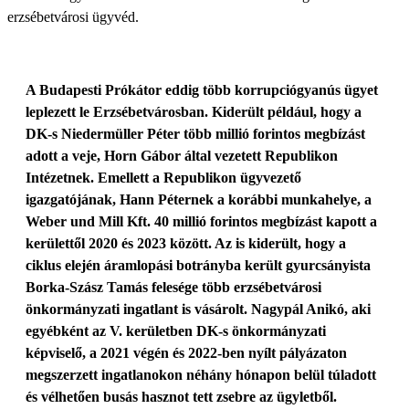
erzsébetvárosi ügyvéd.
A Budapesti Prókátor eddig több korrupciógyanús ügyet
leplezett le Erzsébetvárosban. Kiderült például, hogy a
DK-s Niedermüller Péter több millió forintos megbízást
adott a veje, Horn Gábor által vezetett Republikon
Intézetnek. Emellett a Republikon ügyvezető
igazgatójának, Hann Péternek a korábbi munkahelye, a
Weber und Mill Kft. 40 millió forintos megbízást kapott a
kerülettől 2020 és 2023 között. Az is kiderült, hogy a
ciklus elején áramlopási botrányba került gyurcsányista
Borka-Szász Tamás felesége több erzsébetvárosi
önkormányzati ingatlant is vásárolt. Nagypál Anikó, aki
egyébként az V. kerületben DK-s önkormányzati
képviselő, a 2021 végén és 2022-ben nyílt pályázaton
megszerzett ingatlanokon néhány hónapon belül túladott
és vélhetően busás hasznot tett zsebre az ügyletből.