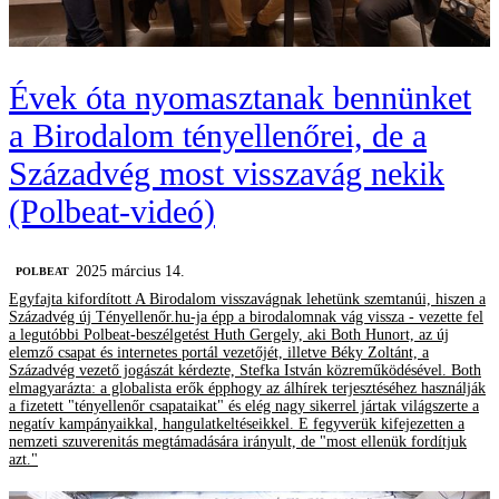
Évek óta nyomasztanak bennünket
a Birodalom tényellenőrei, de a
Századvég most visszavág nekik
(Polbeat-videó)
2025 március 14.
‎POLBEAT
Egyfajta kifordított A Birodalom visszavágnak lehetünk szemtanúi, hiszen a
Századvég új Tényellenőr.hu-ja épp a birodalomnak vág vissza - vezette fel
a legutóbbi Polbeat-beszélgetést Huth Gergely, aki Both Hunort, az új
elemző csapat és internetes portál vezetőjét, illetve Béky Zoltánt, a
Századvég vezető jogászát kérdezte, Stefka István közreműködésével. Both
elmagyarázta: a globalista erők épphogy az álhírek terjesztéséhez használják
a fizetett "tényellenőr csapataikat" és elég nagy sikerrel jártak világszerte a
negatív kampányaikkal, hangulatkeltéseikkel. E fegyverük kifejezetten a
nemzeti szuverenitás megtámadására irányult, de "most ellenük fordítjuk
azt."