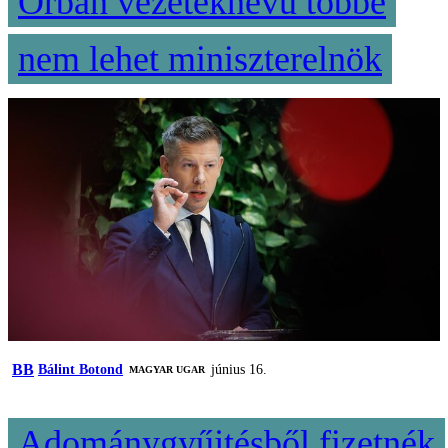
Orbán vezetéknevű többé
nem lehet miniszterelnök
BB
Bálint Botond
június 16.
MAGYAR UGAR
Adománygyűjtésből fizetnék