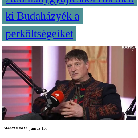
ki Budaházyék a
perköltségeiket
június 15.
MAGYAR UGAR