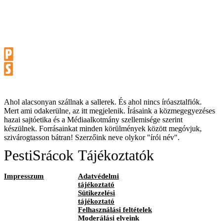
Ahol alacsonyan szállnak a sallerek. És ahol nincs íróasztalfiók.
Mert ami odakerülne, az itt megjelenik. Írásaink a közmegegyezéses
hazai sajtóetika és a Médiaalkotmány szellemisége szerint
készülnek. Forrásainkat minden körülmények között megóvjuk,
szivárogtasson bátran! Szerzőink neve olykor "írói név".
PestiSrácok
Tájékoztatók
Impresszum
Adatvédelmi
tájékoztató
Sütikezelési
tájékoztató
Felhasználási feltételek
Moderálási elveink