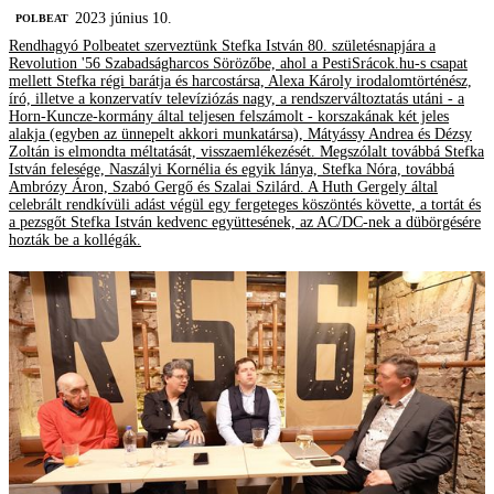
2023 június 10.
‎POLBEAT
Rendhagyó Polbeatet szerveztünk Stefka István 80. születésnapjára a
Revolution '56 Szabadságharcos Sörözőbe, ahol a PestiSrácok.hu-s csapat
mellett Stefka régi barátja és harcostársa, Alexa Károly irodalomtörténész,
író, illetve a konzervatív televíziózás nagy, a rendszerváltoztatás utáni - a
Horn-Kuncze-kormány által teljesen felszámolt - korszakának két jeles
alakja (egyben az ünnepelt akkori munkatársa), Mátyássy Andrea és Dézsy
Zoltán is elmondta méltatását, visszaemlékezését. Megszólalt továbbá Stefka
István felesége, Naszályi Kornélia és egyik lánya, Stefka Nóra, továbbá
Ambrózy Áron, Szabó Gergő és Szalai Szilárd. A Huth Gergely által
celebrált rendkívüli adást végül egy fergeteges köszöntés követte, a tortát és
a pezsgőt Stefka István kedvenc együttesének, az AC/DC-nek a dübörgésére
hozták be a kollégák.