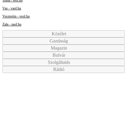
Tolna - teol.hu
Vas - vaol.hu
Veszprém - veol.hu
Zala - zaol.hu
Közélet
Gazdaság
Magazin
Bulvár
Szolgáltatás
Rádió