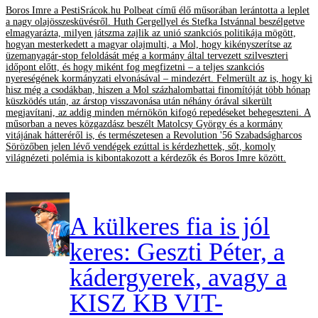
Boros Imre a PestiSrácok.hu Polbeat című élő műsorában lerántotta a leplet
a nagy olajösszesküvésről. Huth Gergellyel és Stefka Istvánnal beszélgetve
elmagyarázta, milyen játszma zajlik az unió szankciós politikája mögött,
hogyan mesterkedett a magyar olajmulti, a Mol, hogy kikényszerítse az
üzemanyagár-stop feloldását még a kormány által tervezett szilveszteri
időpont előtt, és hogy miként fog megfizetni – a teljes szankciós
nyereségének kormányzati elvonásával – mindezért. Felmerült az is, hogy ki
hisz még a csodákban, hiszen a Mol százhalombattai finomítóját több hónap
küszködés után, az árstop visszavonása után néhány órával sikerült
megjavítani, az addig minden mérnökön kifogó repedéseket behegeszteni. A
műsorban a neves közgazdász beszélt Matolcsy György és a kormány
vitájának hátteréről is, és természetesen a Revolution '56 Szabadságharcos
Sörözőben jelen lévő vendégek ezúttal is kérdezhettek, sőt, komoly
világnézeti polémia is kibontakozott a kérdezők és Boros Imre között.
A külkeres fia is jól
keres: Geszti Péter, a
kádergyerek, avagy a
KISZ KB VIT-