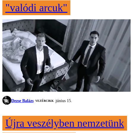
"valódi arcuk"
Dezse Balázs
június 15.
VEZÉRCIKK
Újra veszélyben nemzetünk