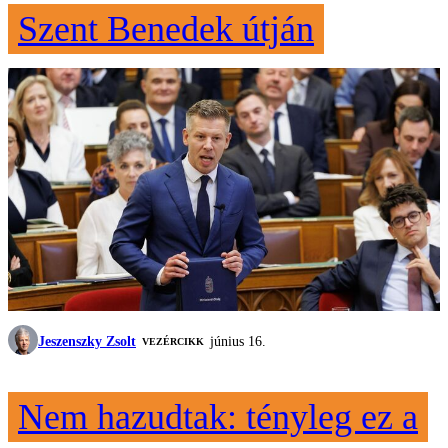
Szent Benedek útján
Jeszenszky Zsolt
június 16.
VEZÉRCIKK
Nem hazudtak: tényleg ez a