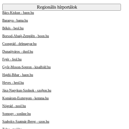
Regionális hírportálok
Bács-Kiskun - baon.hu
Baranya - bama.hu
Békés - beol.hu
Borsod-Abaúj-Zemplén - boon.hu
Csongrád - delmagyar.hu
Dunaújváros - duol.hu
Fejér - feol.hu
Győr-Moson-Sopron - kisalfold.hu
Hajdú-Bihar - haon.hu
Heves - heol.hu
Jász-Nagykun-Szolnok - szoljon.hu
Komárom-Esztergom - kemma.hu
Nógrád - nool.hu
Somogy - sonline.hu
Szabolcs-Szatmár-Bereg - szon.hu