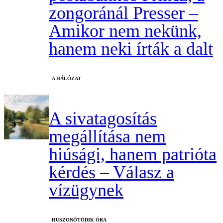
zongoránál Presser –
Amikor nem nekünk,
hanem neki írták a dalt
A HÁLÓZAT
A sivatagosítás
megállítása nem
hiúsági, hanem patrióta
kérdés – Válasz a
vízügynek
HUSZONÖTÖDIK ÓRA