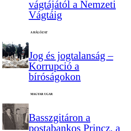
vágtájától a Nemzeti
Vágtáig
A HÁLÓZAT
Jog és jogtalanság –
Korrupció a
bíróságokon
MAGYAR UGAR
Basszgitáron a
postabankos Princz, a