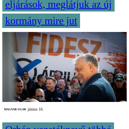
eljárások, meglátjuk az új
kormány mire jut
június 16.
MAGYAR UGAR