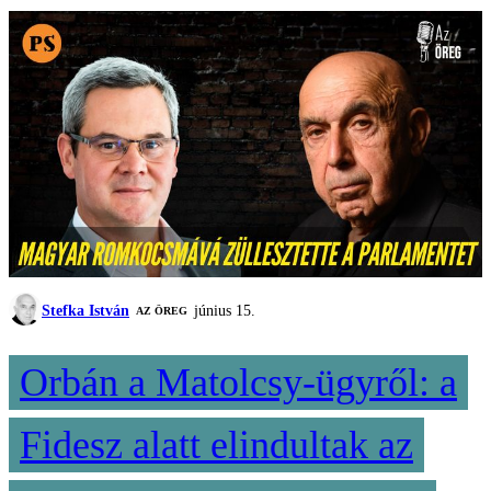
Stefka István
június 15.
AZ ÖREG
Orbán a Matolcsy-ügyről: a
Fidesz alatt elindultak az