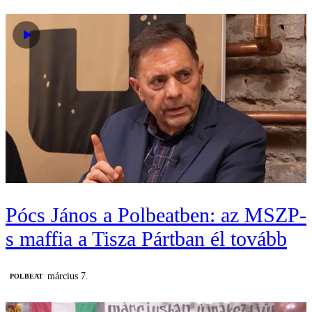
Pócs János a Polbeatben: az MSZP-
s maffia a Tisza Pártban él tovább
március 7.
‎POLBEAT