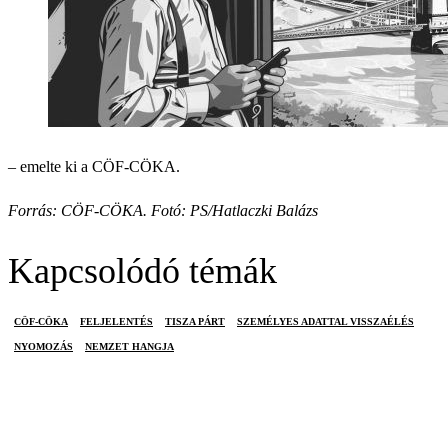
– emelte ki a CÖF-CÖKA.
Forrás: CÖF-CÖKA. Fotó: PS/Hatlaczki Balázs
Kapcsolódó témák
CÖF-CÖKA
FELJELENTÉS
TISZA PÁRT
SZEMÉLYES ADATTAL VISSZAÉLÉS
NYOMOZÁS
NEMZET HANGJA