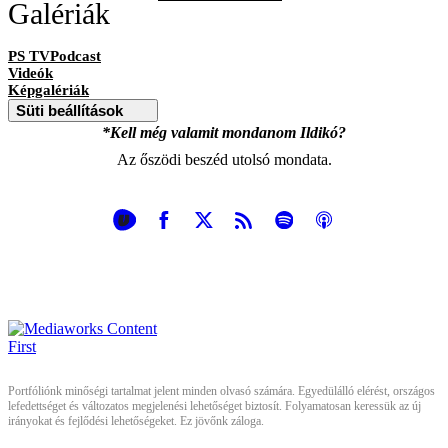
Galériák
PS TVPodcast
Videók
Képgalériák
Süti beállítások
*Kell még valamit mondanom Ildikó?
Az őszödi beszéd utolsó mondata.
Portfóliónk minőségi tartalmat jelent minden olvasó számára. Egyedülálló elérést, országos
lefedettséget és változatos megjelenési lehetőséget biztosít. Folyamatosan keressük az új
irányokat és fejlődési lehetőségeket. Ez jövőnk záloga.