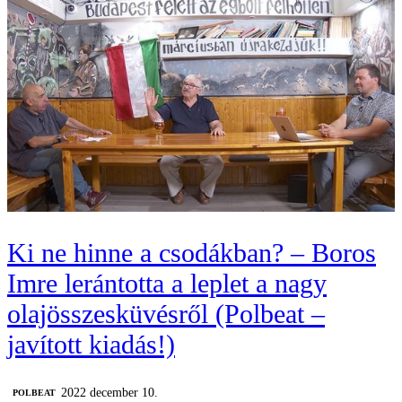
Ki ne hinne a csodákban? – Boros
Imre lerántotta a leplet a nagy
olajösszesküvésről (Polbeat –
javított kiadás!)
2022 december 10.
‎POLBEAT