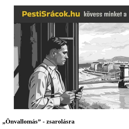
„Önvallomás” - zsarolásra