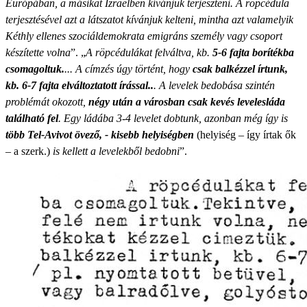
Európában, a másikat Izraelben kívánjuk terjeszteni. A röpcédula
terjesztésével azt a látszatot kívánjuk kelteni, mintha azt valamelyik
Kéthly ellenes szociáldemokrata emigráns személy vagy csoport
készítette volna
”. „
A röpcédulákat felváltva, kb.
5-6 fajta borítékba
csomagoltuk.
... A címzés úgy történt, hogy
csak balkézzel írtunk,
kb. 6-7 fajta elváltoztatott írással..
. A levelek bedobása szintén
problémát okozott,
négy után a városban csak kevés levelesláda
található fel
. Egy ládába 3-4 levelet dobtunk, azonban még így is
több Tel-Avivot övező, - kisebb helyiségben
(helyiség – így írtak ők
– a szerk.)
is kellett a levelekből bedobni
”.