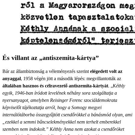
És villant az „antiszemita-kártya”
Bár az állambiztonság a véleményezés szerint
elégedett volt az
anyaggal
, 1958 végén jött a második lépés: megvillantották az
általában hasznos és célravezető antiszemita-kártyát
. „
Kéthly
egyik, 1946-ban íródott levelének néhány sora szolgáltatja a
nyersanyagot, amelyben Reisinger Ferenc szociáldemokrata
képviselőt tájékoztatja arról, hogy a Somogy megyei
internálótáborba összegyűjtött csendőrökkel a bánásmód olyan, ami
„ezekkel a semmi bűncselekményekkel nem terhelt emberekkel
szemben nem indokolt.” Kéthly Anna nem azokat a csendőröket