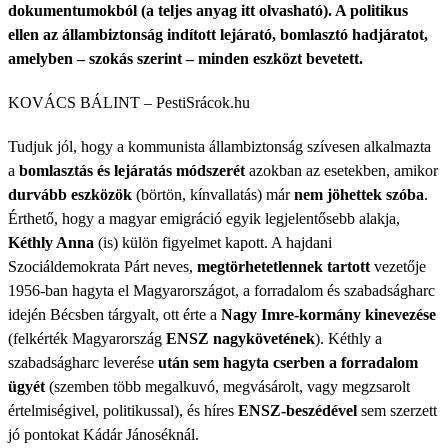
dokumentumokból (a teljes anyag itt olvasható). A politikus
ellen az állambiztonság indított lejárató, bomlasztó hadjáratot,
amelyben – szokás szerint – minden eszközt bevetett.
KOVÁCS BÁLINT – PestiSrácok.hu
Tudjuk jól, hogy a kommunista állambiztonság szívesen alkalmazta
a
bomlasztás és lejáratás módszerét
azokban az esetekben, amikor
durvább eszközök
(börtön, kínvallatás) már
nem jöhettek szóba
.
Érthető, hogy a magyar emigráció egyik legjelentősebb alakja,
Kéthly Anna
(is) külön figyelmet kapott. A hajdani
Szociáldemokrata Párt neves,
megtörhetetlennek tartott
vezetője
1956-ban hagyta el Magyarországot, a forradalom és szabadságharc
idején Bécsben tárgyalt, ott érte a
Nagy Imre-kormány kinevezése
(felkérték Magyarország
ENSZ nagykövetének
). Kéthly a
szabadságharc leverése
után sem hagyta cserben a forradalom
ügyét
(szemben több megalkuvó, megvásárolt, vagy megzsarolt
értelmiségivel, politikussal), és híres
ENSZ-beszédével
sem szerzett
jó pontokat Kádár Jánoséknál.