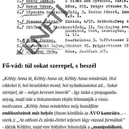
Fő-vád: túl sokat szerepel, s beszél
„
Kéthly Anna itt, Kéthly Anna ott, Kéthly Anna mindenütt. Hol
cikkeket ír, hol beszédeket mond, hol nyilatkozatokat ad... Sokat
szerepel, de – mégis kevesen ismerik
” - így indul a propaganda-
anyag, majd már a dokumentum elején felmutatják a viasz-
motívumot. „
Kéthly Anna mindehhez még hozzáfűzte
emlékezéseinek más helyén
(finom körülírás az
ÁVO kamráira
... -
szerk.):
„Az otthoni és zárda-élettel teljesen lágy viasszá formáltak”
- idézik Kéthlyt, majd erre felépítve felsorolják a
„manipulálható,