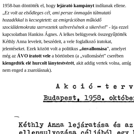
1958-ban döntötték el, hogy
lejárató kampányt
indítanak ellene.
„
Ez volt az elsődleges cél, ami persze önmagán túlmutató
hozadékkal is kecsegtetett: az emigrációban működő
szociáldemokrata szervezetek szétverésének a sikerével
” - írja ezzel
kapcsolatban Hankiss Ágnes. A lelkes belügyesek összegyűjtötték
Kéthly Anna leveleit, beszédeit, a vele foglalkozó iratokat,
jelentéseket. Ezek között volt a politikus
„önvallomása
”, amelyet
még az
ÁVO íratott vele
a börtönben (a „vallomásért” cserében
kiengedték elé hurcolt lánytestvérét
, akit addig vertek volna, amíg
nem enged a zsarolásnak).