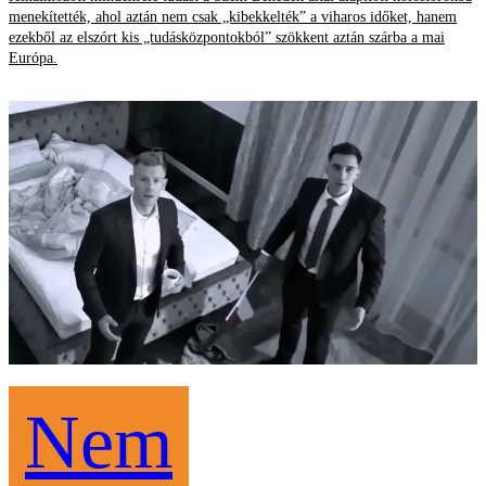
menekítették, ahol aztán nem csak „kibekkelték” a viharos időket, hanem
ezekből az elszórt kis „tudásközpontokból” szökkent aztán szárba a mai
Európa.
Nem