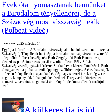
Évek óta nyomasztanak bennünket
a Birodalom tényellenőrei, de a
Századvég most visszavág nekik
(Polbeat-videó)
2025 március 14.
‎POLBEAT
Egyfajta kifordított A Birodalom visszavágnak lehetünk szemtanúi, hiszen a
Századvég új Tényellenőr.hu-ja épp a birodalomnak vág vissza - vezette fel
a legutóbbi Polbeat-beszélgetést Huth Gergely, aki Both Hunort, az új
elemző csapat és internetes portál vezetőjét, illetve Béky Zoltánt, a
Századvég vezető jogászát kérdezte, Stefka István közreműködésével. Both
elmagyarázta: a globalista erők épphogy az álhírek terjesztéséhez használják
a fizetett "tényellenőr csapataikat" és elég nagy sikerrel jártak világszerte a
negatív kampányaikkal, hangulatkeltéseikkel. E fegyverük kifejezetten a
nemzeti szuverenitás megtámadására irányult, de "most ellenük fordítjuk
azt."
A külkeres fia is jól