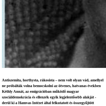
Antiszemita, horthysta, rákosista – nem volt olyan vád, amellyel
ne próbálták volna bemocskolni az ötvenes, hatvanas években
Kéthly Annát, az emigrációban működő magyar
szociáldemokrácia és ellenzék egyik legjelentősebb alakját -
derül ki a Hamvas Intézet által felkutatott és összegyűjtött