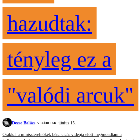
hazudtak:
tényleg ez a
"valódi arcuk"
Dezse Balázs
június 15.
VEZÉRCIKK
Órákkal a miniszterelnökék béna cicás videója előtt megmondtam a