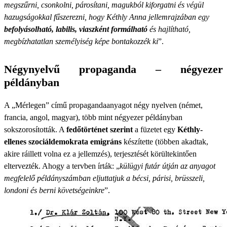
megszűrni, csonkolni, párosítani, magukból kiforgatni és végül
hazugságokkal fűszerezni, hogy Kéthly Anna jellemrajzában egy
befolyásolható, labilis, viaszként formálható
és hajlítható,
megbízhatatlan személyiség képe bontakozzék ki
”.
Négynyelvű propaganda – négyezer
példányban
A „Mérlegen” című propagandaanyagot négy nyelven (német,
francia, angol, magyar), több mint négyezer példányban
sokszorosították. A
fedőtörténet szerint
a füzetet egy
Kéthly-
ellenes szociáldemokrata emigráns
készítette (többen akadtak,
akire ráillett volna ez a jellemzés), terjesztését körültekintően
eltervezték. Ahogy a tervben írták: „
külügyi futár útján az anyagot
megfelelő példányszámban eljuttatjuk a bécsi, párisi, brüsszeli,
londoni és berni követségeinkre
”.