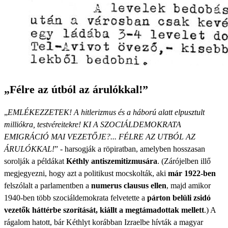
„Félre az útból az árulókkal!”
„
EMLÉKEZZETEK! A hitlerizmus és a háború alatt elpusztult
milliókra, testvéreitekre! KI A SZOCIÁLDEMOKRATA
EMIGRÁCIÓ MAI VEZETŐJE?... FÉLRE AZ UTBÓL AZ
ÁRULÓKKAL!
” - harsogják a röpiratban, amelyben hosszasan
sorolják a példákat
Kéthly antiszemitizmusára
. (Zárójelben illő
megjegyezni, hogy azt a politikust mocskolták, aki
már 1922-ben
felszólalt a parlamentben a
numerus clausus ellen
, majd amikor
1940-ben több szociáldemokrata felvetette a
párton belüli zsidó
vezetők háttérbe szorítását, kiállt a megtámadottak mellett
.) A
rágalom hatott, bár Kéthlyt korábban Izraelbe hívták a magyar