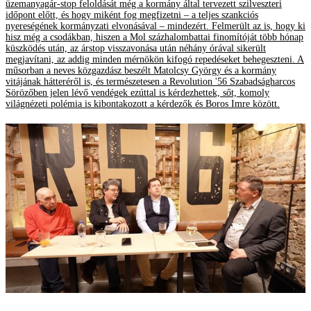
üzemanyagár-stop feloldását még a kormány által tervezett szilveszteri
időpont előtt, és hogy miként fog megfizetni – a teljes szankciós
nyereségének kormányzati elvonásával – mindezért. Felmerült az is, hogy ki
hisz még a csodákban, hiszen a Mol százhalombattai finomítóját több hónap
küszködés után, az árstop visszavonása után néhány órával sikerült
megjavítani, az addig minden mérnökön kifogó repedéseket behegeszteni. A
műsorban a neves közgazdász beszélt Matolcsy György és a kormány
vitájának hátteréről is, és természetesen a Revolution '56 Szabadságharcos
Sörözőben jelen lévő vendégek ezúttal is kérdezhettek, sőt, komoly
világnézeti polémia is kibontakozott a kérdezők és Boros Imre között.