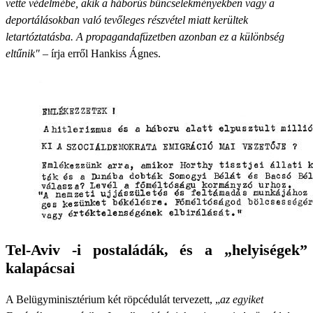
vette védelmébe, akik a háborús bűncselekményekben vagy a
deportálásokban való tevőleges részvétel miatt kerültek
letartóztatásba. A propagandafüzetben azonban ez a különbség
eltűnik"
– írja erről Hankiss Ágnes.
Tel-Aviv -i postaládák, és a „helyiségek”
kalapácsai
A Belügyminisztérium két röpcédulát tervezett, „
az egyiket