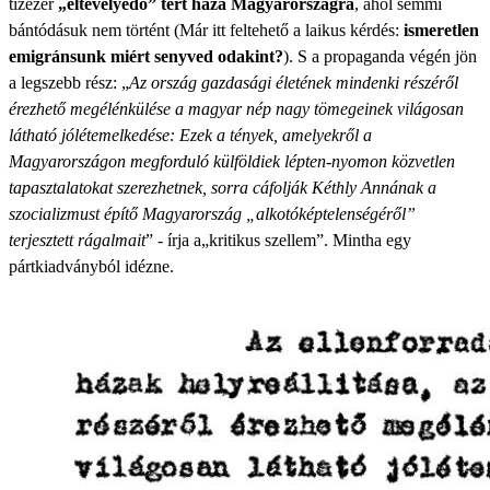
tízezer
„eltévelyedő” tért haza Magyarországra
, ahol semmi
bántódásuk nem történt (Már itt feltehető a laikus kérdés:
ismeretlen
emigránsunk miért senyved odakint?
). S a propaganda végén jön
a legszebb rész: „
Az ország gazdasági életének mindenki részéről
érezhető megélénkülése a magyar nép nagy tömegeinek világosan
látható jólétemelkedése: Ezek a tények, amelyekről a
Magyarországon megforduló külföldiek lépten-nyomon közvetlen
tapasztalatokat szerezhetnek, sorra cáfolják Kéthly Annának a
szocializmust építő Magyarország „alkotóképtelenségéről”
terjesztett rágalmait
” - írja a„kritikus szellem”. Mintha egy
pártkiadványból idézne.