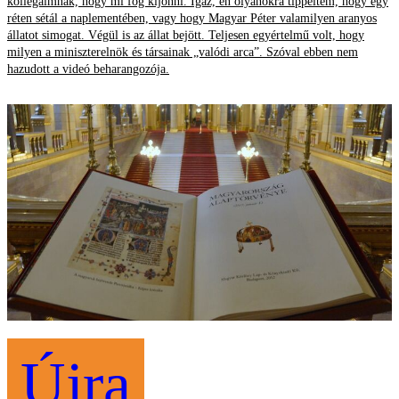
kollégáimnak, hogy mi fog kijönni. Igaz, én olyanokra tippeltem, hogy egy
réten sétál a naplementében, vagy hogy Magyar Péter valamilyen aranyos
állatot simogat. Végül is az állat bejött. Teljesen egyértelmű volt, hogy
milyen a miniszterelnök és társainak „valódi arca”. Szóval ebben nem
hazudott a videó beharangozója.
Újra