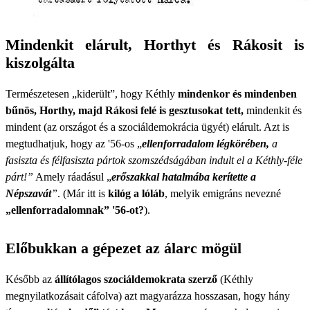
Mindenkit elárult, Horthyt és Rákosit is
kiszolgálta
Természetesen „kiderült”, hogy Kéthly
mindenkor és mindenben
bűnös, Horthy, majd Rákosi felé is gesztusokat tett,
mindenkit és
mindent (az országot és a szociáldemokrácia ügyét) elárult. Azt is
megtudhatjuk, hogy az '56-os „
ellenforradalom légkörében,
a
fasiszta és félfasiszta pártok szomszédságában indult el a Kéthly-féle
párt!”
Amely ráadásul „
erőszakkal hatalmába kerítette a
Népszavát
”
. (Már itt is
kilóg a lóláb
, melyik emigráns nevezné
„ellenforradalomnak” '56-ot?
).
Előbukkan a gépezet az álarc mögül
Később az
állítólagos szociáldemokrata szerző
(Kéthly
megnyilatkozásait cáfolva) azt magyarázza hosszasan, hogy hány