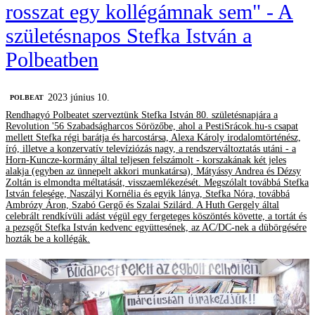
rosszat egy kollégámnak sem" - A
születésnapos Stefka István a
Polbeatben
2023 június 10.
‎POLBEAT
Rendhagyó Polbeatet szerveztünk Stefka István 80. születésnapjára a
Revolution '56 Szabadságharcos Sörözőbe, ahol a PestiSrácok.hu-s csapat
mellett Stefka régi barátja és harcostársa, Alexa Károly irodalomtörténész,
író, illetve a konzervatív televíziózás nagy, a rendszerváltoztatás utáni - a
Horn-Kuncze-kormány által teljesen felszámolt - korszakának két jeles
alakja (egyben az ünnepelt akkori munkatársa), Mátyássy Andrea és Dézsy
Zoltán is elmondta méltatását, visszaemlékezését. Megszólalt továbbá Stefka
István felesége, Naszályi Kornélia és egyik lánya, Stefka Nóra, továbbá
Ambrózy Áron, Szabó Gergő és Szalai Szilárd. A Huth Gergely által
celebrált rendkívüli adást végül egy fergeteges köszöntés követte, a tortát és
a pezsgőt Stefka István kedvenc együttesének, az AC/DC-nek a dübörgésére
hozták be a kollégák.