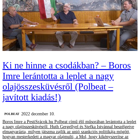
Ki ne hinne a csodákban? – Boros
Imre lerántotta a leplet a nagy
olajösszesküvésről (Polbeat –
javított kiadás!)
2022 december 10.
‎POLBEAT
Boros Imre a PestiSrácok.hu Polbeat című élő műsorában lerántotta a leplet
a nagy olajösszesküvésről. Huth Gergellyel és Stefka Istvánnal beszélgetve
elmagyarázta, milyen játszma zajlik az unió szankciós politikája mögött,
hogyan mesterkedett a magyar olajmulti, a Mol, hogy kikényszerítse az