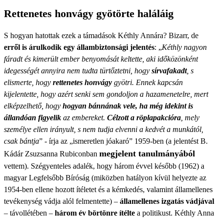
Rettenetes honvágy gyötörte haláláig
S hogyan hatottak ezek a támadások Kéthly Annára? Bizarr, de
erről is árulkodik egy állambiztonsági jelentés
: „
Kéthly nagyon
fáradt és kimerült ember benyomását keltette, aki időközönként
idegességét annyira nem tudta türtőztetni, hogy
sírvafakadt
, s
elismerte, hogy
rettenetes honvágy
gyötri. Ennek kapcsán
kijelentette, hogy azért senki sem gondoljon a hazamenetelre, mert
elképzelhető, hogy
hogyan bánnának vele, ha még idekint is
állandóan figyelik
az embereket.
Célzott a röplapakcióra
, mely
személye ellen irányult, s nem tudja elvenni a kedvét a munkától,
csak bántja
” - írja az „ismeretlen jóakaró” 1959-ben (a jelentést B.
megjelent tanulmányából
Kádár Zsuzsanna Rubiconban
vettem). Szégyenteles adalék, hogy három évvel később (1962) a
magyar Legfelsőbb Bíróság (miközben hatályon kívül helyezte az
1954-ben ellene hozott ítéletet és a kémkedés, valamint államellenes
tevékenység vádja alól felmentette) –
államellenes izgatás vádjával
– távollétében –
három év börtönre ítélte
a politikust. Kéthly Anna