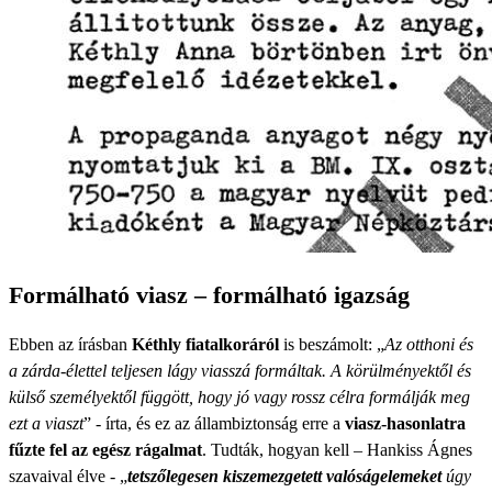
Formálható viasz – formálható igazság
Ebben az írásban
Kéthly fiatalkoráról
is beszámolt: „
Az otthoni és
a zárda-élettel teljesen lágy viasszá formáltak. A körülményektől és
külső személyektől függött, hogy jó vagy rossz célra formálják meg
ezt a viaszt
” - írta, és ez az állambiztonság erre a
viasz-hasonlatra
fűzte fel az egész rágalmat
. Tudták, hogyan kell – Hankiss Ágnes
szavaival élve - „
tetszőlegesen kiszemezgetett valóságelemeket
úgy