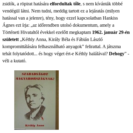
zsidók, a röpirat hatására
elfordultak tőle
, s nem kívánták többé
vendégül látni. Nem tudni, meddig tartott ez a lejáratás (milyen
hatással van a jelenre), tény, hogy ezzel kapcsolatban Hankiss
Ágnes ezt írja: „az időrendben utolsó dokumentum, amely a
Történeti Hivataltól évekkel ezelőtt megkaptam
1962. január 29-én
született
„Kéthly Anna, Király Béla és Fábián László
kompromittálására felhasználható anyagok” felirattal. A játszma
tehát folytatódott... és hogy véget ért-e Kéthly halálával?
Dehogy
” -
véli a kutató.