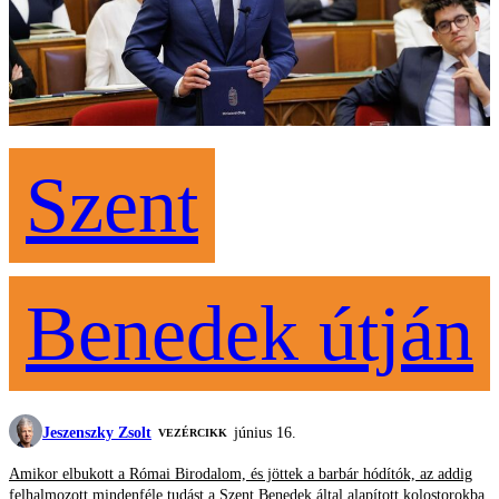
Szent
Benedek útján
Jeszenszky Zsolt
június 16.
VEZÉRCIKK
Amikor elbukott a Római Birodalom, és jöttek a barbár hódítók, az addig
felhalmozott mindenféle tudást a Szent Benedek által alapított kolostorokba