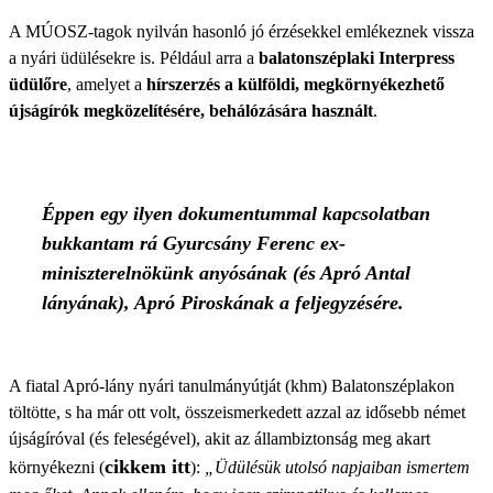
A MÚOSZ-tagok nyilván hasonló jó érzésekkel emlékeznek vissza
a nyári üdülésekre is. Például arra a
balatonszéplaki Interpress
üdülőre
, amelyet a
hírszerzés a külföldi, megkörnyékezhető
újságírók megközelítésére, behálózására használt
.
Éppen egy ilyen dokumentummal kapcsolatban
bukkantam rá Gyurcsány Ferenc ex-
miniszterelnökünk anyósának (és Apró Antal
lányának), Apró Piroskának a feljegyzésére.
A fiatal Apró-lány nyári tanulmányútját (khm) Balatonszéplakon
töltötte, s ha már ott volt, összeismerkedett azzal az idősebb német
újságíróval (és feleségével), akit az állambiztonság meg akart
cikkem itt
környékezni (
):
„Üdülésük utolsó napjaiban ismertem