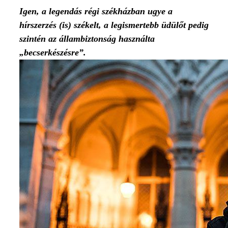
Igen, a legendás régi székházban ugye a
hírszerzés (is) székelt, a legismertebb üdülőt pedig
szintén az állambiztonság használta
„becserkészésre”.