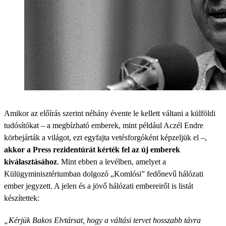
Amikor az előírás szerint néhány évente le kellett váltani a külföldi
tudósítókat – a megbízható emberek, mint például Aczél Endre
körbejárták a világot, ezt egyfajta vetésforgóként képzeljük el –,
akkor a Press rezidentúrát kérték fel az új emberek
kiválasztásához
. Mint ebben a levélben, amelyet a
Külügyminisztériumban dolgozó „Komlósi” fedőnevű hálózati
ember jegyzett. A jelen és a jövő hálózati embereiről is listát
készítettek:
„Kérjük Bakos Elvtársat, hogy a váltási tervet hosszabb távra