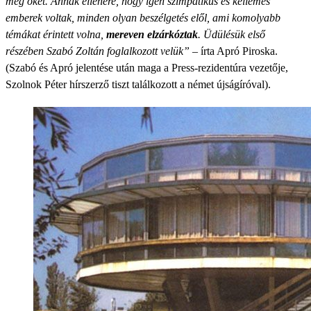
meg őket. Annak ellenére, hogy igen szimpatikus és kellemes
emberek voltak, minden olyan beszélgetés elől, ami komolyabb
témákat érintett volna,
mereven elzárkóztak
. Üdülésük első
részében Szabó Zoltán foglalkozott velük”
– írta Apró Piroska.
(Szabó és Apró jelentése után maga a Press-rezidentúra vezetője,
Szolnok Péter hírszerző tiszt találkozott a német újságíróval).