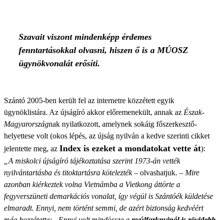
Szavait viszont mindenképp érdemes
fenntartásokkal olvasni, hiszen ő is a MÚOSZ
ügynökvonalát erősíti.
Szántó 2005-ben került fel az internetre közzétett egyik
ügynöklistára. Az újságíró akkor előremenekült, annak az
Észak-
Magyarország
nak nyilatkozott, amelynek sokáig főszerkesztő-
helyettese volt (okos lépés, az újság nyilván a kedve szerinti cikket
Index is ezeket a mondatokat vette át
jelentette meg, az
):
„A miskolci újságíró tájékoztatása szerint 1973-án vették
nyilvántartásba és titoktartásra kötelezték
– olvashatjuk. –
Mire
azonban kiérkeztek volna Vietnámba a Vietkong áttörte a
fegyverszüneti demarkációs vonalat, így végül is Szántóék küldetése
elmaradt. Ennyi, nem történt semmi, de azért biztonság kedvéért
még hozzátette: „Ennyi volt mindössze a
nyúlfarknyinál is rövidebb