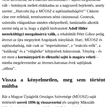
vált – botrányok mellett elsikkadna az a nagyszerű bejelentés, amely
szerint:
„Harcolni fog a MÚOSZ a sajtószabadságért!”
Cikkem
címe erre reflektál, természetesen némi cinizmussal. Groteszk,
szürreális világunkban minden elképzelhető, fantáziadús alkotók
szerint még az is, hogy a jégből kiolvasztott
Adolf Hitler
menekültügyi mozgalmárrá válik,
a rehabilitált Péter Gábor pedig
átveszi az újra megnyitott Angolpark irányítását. Harc, MÚOSZ és
sajtószabadság, már csak az "imperializmus", a "reakciós erők", a
"kulákság" és a "világbéke" kifejezések hiányoznak. Tényleg – és
ezt most a
kormánypárti és ellenzéki sajtó is magára veheti
–
mintha megelevenedne az ötvenes-hatvanas évek sajtójának
„stílusa”.
Vissza a kényelmetlen, meg sem történt
múltba
Bár a Magyar Újságírók Országos Szövetsége (MÚOSZ) saját
történetét
szereti 1896-ig visszavezetni
(és szegény Mikszáth