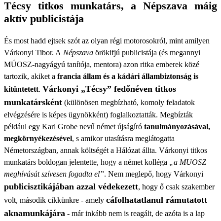
Técsy titkos munkatárs, a Népszava máig
aktív publicistája
És most hadd ejtsek szót az olyan régi motorosokról, mint amilyen
Várkonyi Tibor. A
Népszava
örökifjú publicistája (és megannyi
MÚOSZ-nagyágyú tanítója, mentora) azon ritka emberek közé
tartozik, akiket a
francia állam és a kádári állambiztonság is
Várkonyi „Técsy” fedőnéven titkos
kitüntetett
.
munkatársként
(különösen megbízható, komoly feladatok
elvégzésére is képes ügynökként) foglalkoztatták. Megbízták
például egy Karl Grobe nevű német újságíró
tanulmányozásával,
megkörnyékezésével
, s amikor utasításra meglátogatta
Németországban, annak költségét a Hálózat állta. Várkonyi titkos
munkatárs boldogan jelentette, hogy a német kolléga
„a MUOSZ
meghívását szívesen fogadta el”
. Nem meglepő, hogy Várkonyi
publicisztikájában azzal védekezett
, hogy ő csak szakember
cáfolhatatlanul rámutatott
volt, második cikkünkre - amely
aknamunkájára
- már inkább nem is reagált, de azóta is a lap