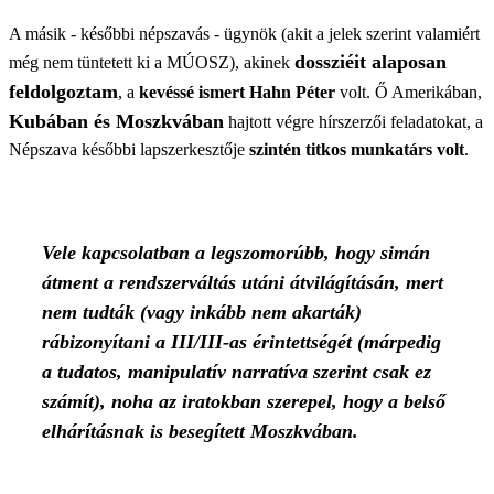
A másik - későbbi népszavás - ügynök (akit a jelek szerint valamiért
dossziéit alaposan
még nem tüntetett ki a MÚOSZ), akinek
feldolgoztam
, a
kevéssé ismert Hahn Péter
volt. Ő Amerikában,
Kubában és Moszkvában
hajtott végre hírszerzői feladatokat, a
Népszava későbbi lapszerkesztője
szintén titkos munkatárs volt
.
Vele kapcsolatban a legszomorúbb, hogy
simán
átment a rendszerváltás utáni átvilágításán
, mert
nem tudták (vagy inkább nem akarták)
rábizonyítani a III/III-as érintettségét (márpedig
a tudatos, manipulatív narratíva szerint csak ez
számít), noha az iratokban szerepel, hogy a belső
elhárításnak is besegített Moszkvában.