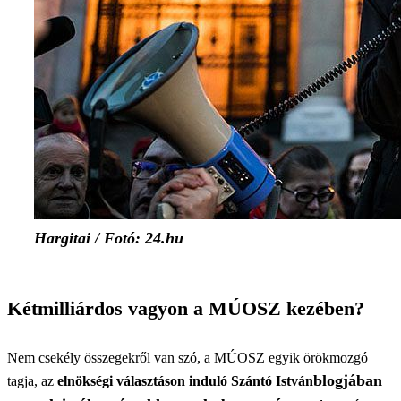
Hargitai / Fotó: 24.hu
Kétmilliárdos vagyon a MÚOSZ kezében?
Nem csekély összegekről van szó, a MÚOSZ egyik örökmozgó
blogjában
tagja, az
elnökségi választáson induló Szántó István