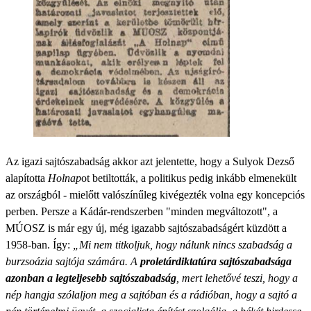
Az igazi sajtószabadság akkor azt jelentette, hogy a Sulyok Dezső
alapította
Holnap
ot betiltották, a politikus pedig inkább elmenekült
az országból - mielőtt valószínűleg kivégezték volna egy koncepciós
perben. Persze a Kádár-rendszerben "minden megváltozott", a
MÚOSZ is már egy új, még igazabb sajtószabadságért küzdött a
1958-ban. Így:
„Mi nem titkoljuk, hogy nálunk nincs szabadság a
burzsoázia sajtója számára. A
proletárdiktatúra sajtószabadsága
azonban a legteljesebb sajtószabadság
, mert lehetővé teszi, hogy a
nép hangja szólaljon meg a sajtóban és a rádióban, hogy a sajtó a