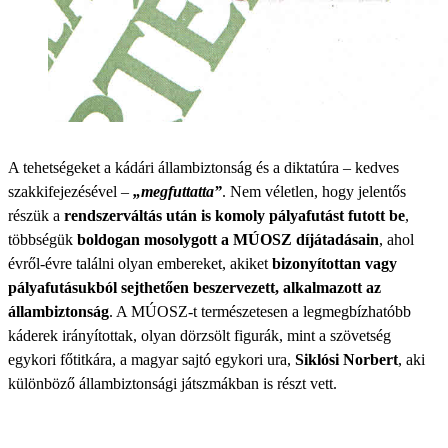
A tehetségeket a kádári állambiztonság és a diktatúra – kedves
szakkifejezésével –
„megfuttatta”
. Nem véletlen, hogy jelentős
részük a
rendszerváltás után is komoly pályafutást futott be
,
többségük
boldogan mosolygott a MÚOSZ díjátadásain
, ahol
évről-évre találni olyan embereket, akiket
bizonyítottan vagy
pályafutásukból sejthetően beszervezett, alkalmazott az
állambiztonság
. A MÚOSZ-t természetesen a legmegbízhatóbb
káderek irányítottak, olyan dörzsölt figurák, mint a szövetség
egykori főtitkára, a magyar sajtó egykori ura,
Siklósi Norbert
, aki
különböző állambiztonsági játszmákban is részt vett.