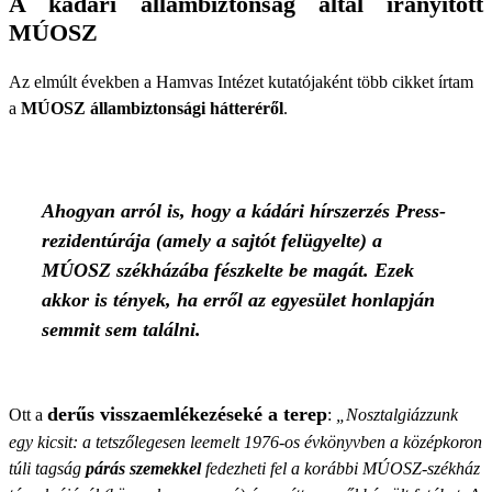
A kádári állambiztonság által irányított
MÚOSZ
Az elmúlt években a Hamvas Intézet kutatójaként több cikket írtam
a
MÚOSZ állambiztonsági hátteréről
.
Ahogyan arról is, hogy a kádári hírszerzés Press-
rezidentúrája (amely a sajtót felügyelte) a
MÚOSZ székházába fészkelte be magát. Ezek
akkor is tények, ha erről az egyesület honlapján
semmit sem találni.
derűs visszaemlékezéseké a terep
Ott a
:
„Nosztalgiázzunk
egy kicsit: a tetszőlegesen leemelt 1976-os évkönyvben a középkoron
túli tagság
párás szemekkel
fedezheti fel a korábbi MÚOSZ-székház