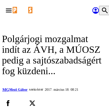
Polgárjogi mozgalmat
indít az ÁVH, a MÚOSZ
pedig a sajtószabadságért
fog küzdeni...
MG
Mező Gábor
2017. március 18. 08:21
A HÁLÓZAT