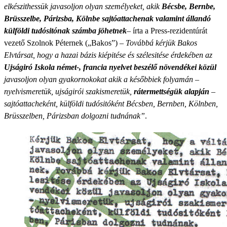
elkészithessük javasoljon olyan személyeket, akik
Bécsbe, Bernbe,
Brüsszelbe, Párizsba, Kölnbe sajtóattachenak valamint állandó
külföldi tudósitónak számba jöhetnek
– írta a Press-rezidentúrát
vezető Szolnok Péternek („Bakos”) –
Továbbá kérjük Bakos
Elvtársat, hogy a hazai bázis kiépitése és szélesitése érdekében az
Ujságiró Iskola német-, francia nyelvet beszélő növendékei közül
javasoljon olyan gyakornokokat akik a későbbiek folyamán –
nyelvismeretük, ujságirói szakismeretük,
rátermettségük alapján
–
sajtóattacheként, külföldi tudósitóként Bécsben, Bernben, Kölnben,
Brüsszelben, Párizsban dolgozni tudnának”
.