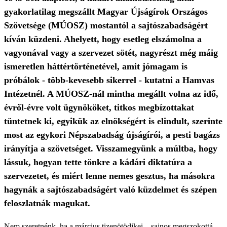
gyakorlatilag megszállt Magyar Újságírok Országos
Szövetsége (MÚOSZ) mostantól a sajtószabadságért
kíván küzdeni. Ahelyett, hogy esetleg elszámolna a
vagyonával vagy a szervezet sötét, nagyrészt még máig
ismeretlen háttértörténetével, amit jómagam is
próbálok - több-kevesebb sikerrel - kutatni a Hamvas
Intézetnél. A MÚOSZ-nál mintha megállt volna az idő,
évről-évre volt ügynököket, titkos megbízottakat
tüntetnek ki, egyikük az elnökségért is elindult, szerinte
most az egykori Népszabadság újságírói, a pesti bagázs
irányítja a szövetséget. Visszamegyünk a múltba, hogy
lássuk, hogyan tette tönkre a kádári diktatúra a
szervezetet, és miért lenne nemes gesztus, ha másokra
hagynák a sajtószabadságért való küzdelmet és szépen
feloszlatnák magukat.
Nem szeretnénk, ha a március tizenötödikei – sajnos megszokottá