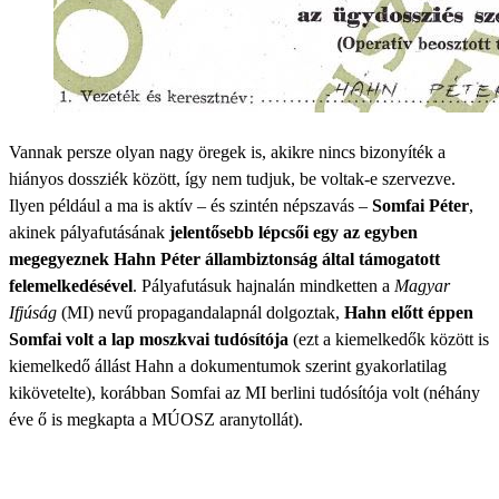
Vannak persze olyan nagy öregek is, akikre nincs bizonyíték a
hiányos dossziék között, így nem tudjuk, be voltak-e szervezve.
Ilyen például a ma is aktív – és szintén népszavás –
Somfai Péter
,
akinek pályafutásának
jelentősebb lépcsői egy az egyben
megegyeznek Hahn Péter állambiztonság által támogatott
felemelkedésével
. Pályafutásuk hajnalán mindketten a
Magyar
Ifjúság
(MI) nevű propagandalapnál dolgoztak,
Hahn előtt éppen
Somfai volt a lap moszkvai tudósítója
(ezt a kiemelkedők között is
kiemelkedő állást Hahn a dokumentumok szerint gyakorlatilag
kikövetelte), korábban Somfai az MI berlini tudósítója volt (néhány
éve ő is megkapta a MÚOSZ aranytollát).