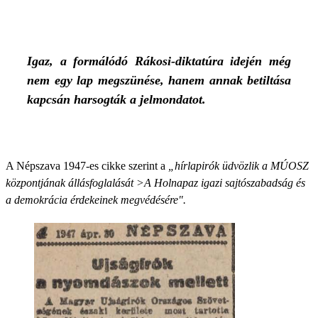
Igaz, a formálódó Rákosi-diktatúra idején még
nem egy lap megszünése, hanem annak betiltása
kapcsán harsogták a jelmondatot.
A Népszava 1947-es cikke szerint a
„hírlapirók üdvözlik a MÚOSZ
központjának állásfoglalását >A Holnap
az igazi sajtószabadság és
a demokrácia érdekeinek megvédésére".