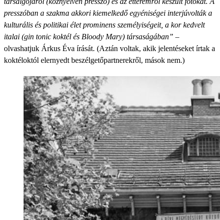
társalgójáról (köznyelven presszó) és az étteremről készült fotókat. A
presszóban a szakma akkori kiemelkedő egyéniségei interjúvolták a
kulturális és politikai élet prominens személyiségeit, a kor kedvelt
italai (gin tonic koktél és Bloody Mary) társaságában”
–
olvashatjuk Árkus Éva írását. (Aztán voltak, akik jelentéseket írtak a
koktéloktól elernyedt beszélgetőpartnerekről, mások nem.)