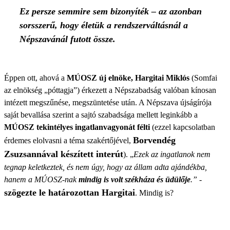
Ez persze semmire sem bizonyíték – az azonban
sorsszerű, hogy életük a rendszerváltásnál a
Népszavánál futott össze.
Éppen ott, ahová a
MÚOSZ új elnöke, Hargitai Miklós
(Somfai
az elnökség „póttagja”) érkezett a Népszabadság valóban kínosan
intézett megszűnése, megszüntetése után. A Népszava újságírója
saját bevallása szerint a sajtó szabadsága mellett leginkább a
MÚOSZ tekintélyes ingatlanvagyonát félti
(ezzel kapcsolatban
Borvendég
érdemes elolvasni a téma szakértőjével,
Zsuzsannával készített interút
). „
Ezek az ingatlanok nem
tegnap keletkeztek, és nem úgy, hogy az állam adta ajándékba,
hanem a MÚOSZ-nak
mindig is volt székháza és üdülője
.”
-
szögezte le határozottan Hargitai
. Mindig is?