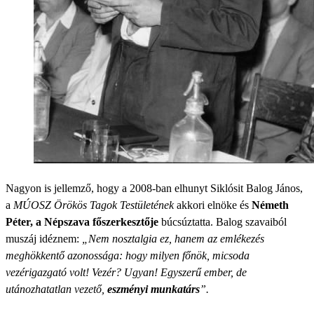
Nagyon is jellemző, hogy a 2008-ban elhunyt Siklósit Balog János,
a
MÚOSZ Örökös Tagok Testületének
akkori elnöke és
Németh
Péter, a Népszava főszerkesztője
búcsúztatta. Balog szavaiból
muszáj idéznem:
„Nem nosztalgia ez, hanem az emlékezés
meghökkentő azonossága: hogy milyen főnök, micsoda
vezérigazgató volt! Vezér? Ugyan! Egyszerű ember, de
utánozhatatlan vezető,
eszményi munkatárs
”.