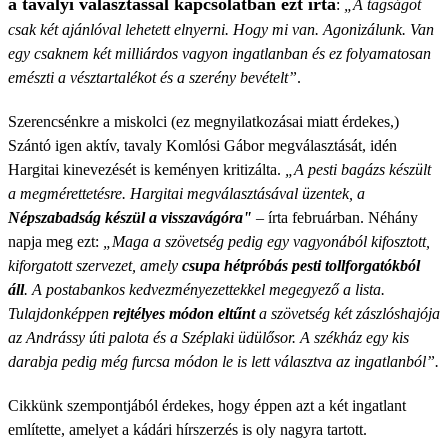
a tavalyi választással kapcsolatban ezt írta
:
„A tagságot
csak két ajánlóval lehetett elnyerni. Hogy mi van. Agonizálunk. Van
egy csaknem két milliárdos vagyon ingatlanban és ez folyamatosan
emészti a vésztartalékot és a szerény bevételt”
.
Szerencsénkre a miskolci (ez megnyilatkozásai miatt érdekes,)
Szántó igen aktív, tavaly Komlósi Gábor megválasztását, idén
Hargitai kinevezését is keményen kritizálta.
„A pesti bagázs készült
a megmérettetésre. Hargitai megválasztásával üzentek, a
Népszabadság készül a visszavágóra"
– írta februárban. Néhány
napja meg ezt:
„Maga a szövetség pedig egy vagyonából kifosztott,
kiforgatott szervezet, amely
csupa hétpróbás pesti tollforgatókból
áll
. A postabankos kedvezményezettekkel megegyező a lista.
Tulajdonképpen
rejtélyes módon eltűnt
a szövetség két zászlóshajója
az Andrássy úti palota és a Széplaki üdülősor. A székház egy kis
darabja pedig még furcsa módon le is lett választva az ingatlanból”.
Cikkünk szempontjából érdekes, hogy éppen azt a két ingatlant
említette, amelyet a kádári hírszerzés is oly nagyra tartott.