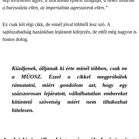
nép történelmi ügyét, a szocialista építést szolgálja, a békét hirdesse
a burzsoázia ellen, az imperialista agresszorok ellen.”
Ez csak két régi cikk, de ennél jóval többről lesz szó. A
sajtószabadság hazánkban lejáratott kifejezés, de ettől még nagyon is
fontos dolog.
Küzdjenek, álljanak ki érte minél többen, csak ne
a MÚOSZ. Ezzel a cikkel megpróbálok
rámutatni, miért gondolom azt, hogy egy
százszorosan lejáratott, vállalhatatlan embereket
kitüntető szövetség miért nem tiltakozhat
hitelesen.