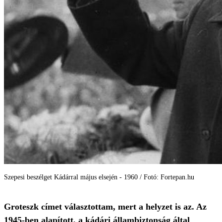
Szepesi beszélget Kádárral május elsején - 1960 / Fotó: Fortepan.hu
Groteszk címet választottam, mert a helyzet is az. Az
1945-ben alapított, a kádári állambiztonság által