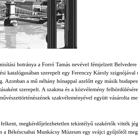
sítási botránya a Forró Tamás nevével fémjelzett Belvedere 
rési katalógusában szerepelt egy Ferenczy Károly szignójával e
 meg. Azonban a mű néhány hónappal azelőtt egy másik budapest
kotásaként szerepelt. A szakma és a közvélemény felhördülésér
vészettörténészének szakvéleményével együtt vásárolta meg
 felkent, megkérdőjelezhetetlen tekintélyű szakértők vitték j
ően a Békéscsabai Munkácsy Múzeum egy svájci gyűjtőtől megv