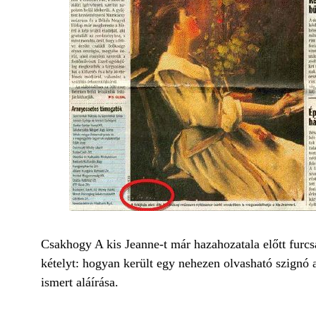
Csakhogy A kis Jeanne-t már hazahozatala előtt furc
kételyt: hogyan került egy nehezen olvasható szignó 
ismert aláírása.