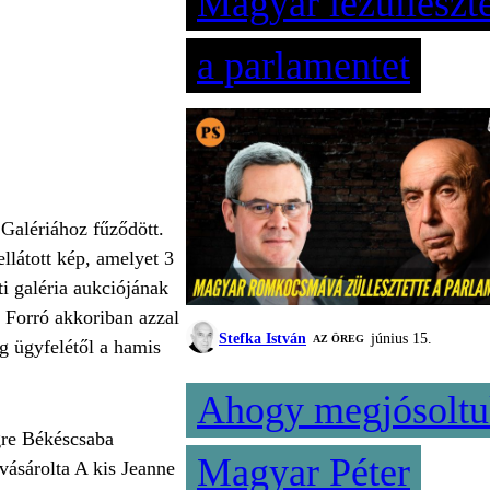
Magyar lezülleszte
a parlamentet
Galériához fűződött.
llátott kép, amelyet 3
i galéria aukciójának
e Forró akkoriban azzal
Stefka István
június 15.
AZ ÖREG
 ügyfelétől a hamis
Ahogy megjósoltu
égre Békéscsaba
Magyar Péter
ásárolta A kis Jeanne