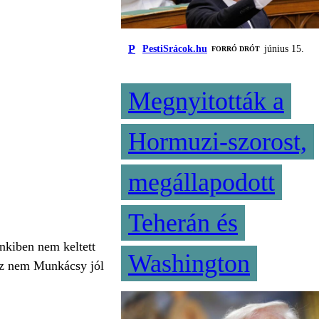
P
PestiSrácok.hu
június 15.
FORRÓ DRÓT
Megnyitották a
Hormuzi-szorost,
megállapodott
Teherán és
nkiben nem keltett
Washington
 az nem Munkácsy jól