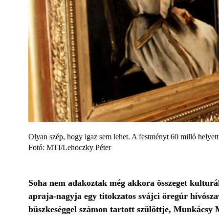
Olyan szép, hogy igaz sem lehet. A festményt 60 milló helyet
Fotó: MTI/Lehoczky Péter
Soha nem adakoztak még akkora összeget kulturál
apraja-nagyja egy titokzatos svájci öregúr hívósza
büszkeséggel számon tartott szülöttje, Munkácsy 