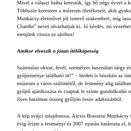
Mivel a választ hiába kerestük, így bő négy évvel 
Többször kerestem a múzeum illetékeseit, akik gyakor
Munkácsy-életművet jól ismerő szakembert, míg lassan
Chardin” nevet olvashatjuk ki. Jó kérdés, mi vezethe
menjünk vissza az ajtóhoz!
Amikor elveszik a józan ítélőképesség
Számtalan okirat, levél, személyes használati tárgy
gyűjteménye található itt!” – hirdeti is büszkén az i
múzeum a város szülöttétől, de festmény alig találhat
gyűjtő ajánlkozása és csaptak le szinte gondolkodás 
ilyen hatalmas összeg gyűljön össze adakozásból.
A kép svájci tulajdonosa, Alexis Brasseur Munkácsy fe
évig őrizte a festményt és 2007 nyarán határozta el, h