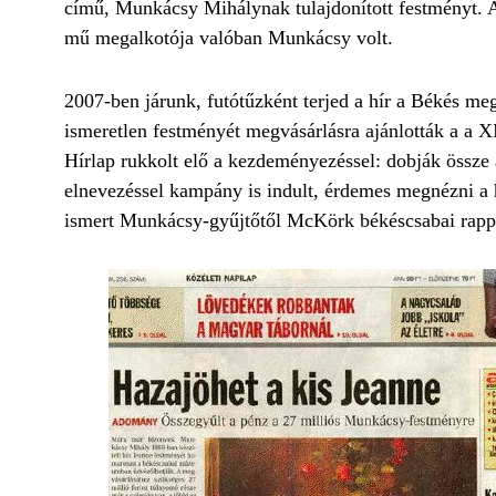
című, Munkácsy Mihálynak tulajdonított festményt. A
mű megalkotója valóban Munkácsy volt.
2007-ben járunk, futótűzként terjed a hír a Békés m
ismeretlen festményét megvásárlásra ajánlották a a
Hírlap rukkolt elő a kezdeményezéssel: dobják össze
elnevezéssel kampány is indult, érdemes megnézni a hí
ismert Munkácsy-gyűjtőtől McKörk békéscsabai rapper