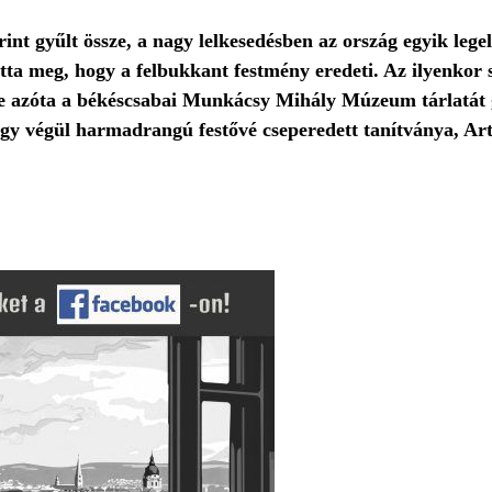
rint gyűlt össze, a nagy lelkesedésben az ország egyik leg
otta meg, hogy a felbukkant festmény eredeti. Az ilyenkor 
ne azóta a békéscsabai Munkácsy Mihály Múzeum tárlatát 
gy végül harmadrangú festővé cseperedett tanítványa, Ar