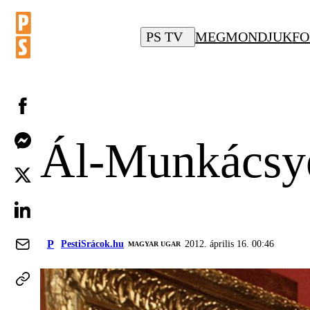
PS TV
MEGMONDJUK
FO
Ál-Munkácsyér
P
PestiSrácok.hu
2012. április 16. 00:46
MAGYAR UGAR