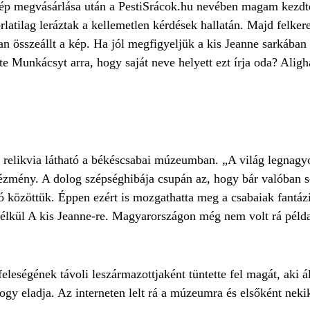
a kép megvásárlása után a PestiSrácok.hu nevében magam kez
latilag leráztak a kellemetlen kérdések hallatán. Majd felker
 összeállt a kép. Ha jól megfigyeljük a kis Jeanne sarkában l
tte Munkácsyt arra, hogy saját neve helyett ezt írja oda? Al
 és relikvia látható a békéscsabai múzeumban. „A világ legna
ntézmény. A dolog szépséghibája csupán az, hogy bár valóban so
ó közöttük. Éppen ezért is mozgathatta meg a csabaiak fantázi
nélkül A kis Jeanne-re. Magyarországon még nem volt rá példa,
leségének távoli leszármazottjaként tüntette fel magát, aki ál
ogy eladja. Az interneten lelt rá a múzeumra és elsőként nekik