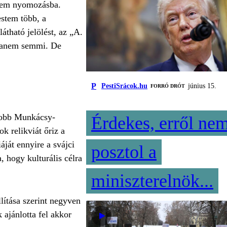
dtem nyomozásba.
estem több, a
átható jelölést, az „A.
ighanem semmi. De
P
PestiSrácok.hu
június 15.
FORRÓ DRÓT
gyobb Munkácsy-
Érdekes, erről ne
k relikviát őriz a
áját ennyire a svájci
posztol a
 hogy kulturális célra
miniszterelnök...
lítása szerint negyven
 ajánlotta fel akkor