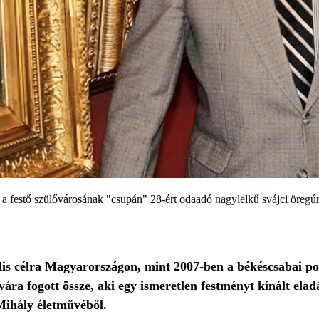
t a festő szülővárosának "csupán" 28-ért odaadó nagylelkű svájci öregúr
is célra Magyarországon, mint 2007-ben a békéscsabai po
vára fogott össze, aki egy ismeretlen festményt kínált el
Mihály életművéből.