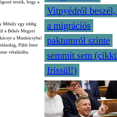
gessé teszik, hogy a
Vitnyédről beszél,
a migrációs
sy Mihály egy eddig
gül a Békés Megyei
Mukácsyt a Munkácsyba!
paktumról szinte
kolásokig, Pákh Imre
nne vétalárába.
semmit sem (cikk
frissül!)