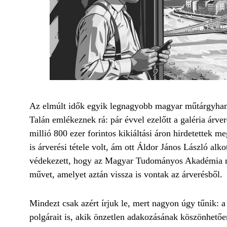
Az elmúlt idők egyik legnagyobb magyar műtárgyhami
Talán emlékeznek rá: pár évvel ezelőtt a galéria árve
millió 800 ezer forintos kikiáltási áron hirdetettek
is árverési tétele volt, ám ott Áldor János László al
védekezett, hogy az Magyar Tudományos Akadémia mű
művet, amelyet aztán vissza is vontak az árverésből.
Mindezt csak azért írjuk le, mert nagyon úgy tűnik: a
polgárait is, akik önzetlen adakozásának köszönhet