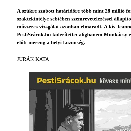
A szűkre szabott határidőre több mint 28 millió fo
szaktekintélye sebtében szemrevételezéssel állapít
műszeres vizsgálat azonban elmaradt. A kis Jean
PestiSrácok.hu kiderítette: alighanem Munkácsy e
előtt mereng a helyi közönség.
JURÁK KATA