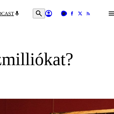
DCAST
milliókat?