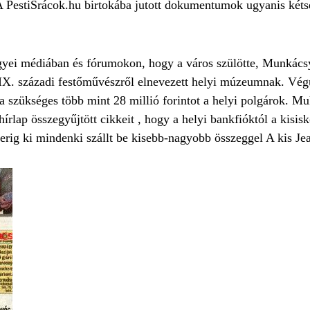
 PestiSrácok.hu birtokába jutott dokumentumok ugyanis kétsé
egyei médiában és fórumokon, hogy a város szülötte, Munkác
 XIX. századi festőművészről elnevezett helyi múzeumnak. Vé
 a szükséges több mint 28 millió forintot a helyi polgárok. 
rlap összegyűjtött cikkeit , hogy a helyi bankfióktól a kisis
ig ki mindenki szállt be kisebb-nagyobb összeggel A kis Jea