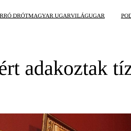
RRÓ DRÓT
MAGYAR UGAR
VILÁGUGAR
PO
t adakoztak tíz