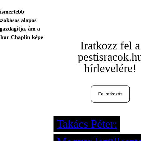
elismertebb
szokásos alapos
gazdagítja, ám a
thur Chaplin képe
Iratkozz fel a
pestisracok.h
hírlevelére!
Feliratkozás
Takács Péter: