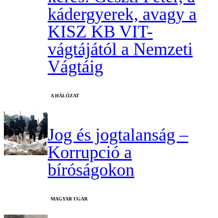
kádergyerek, avagy a
KISZ KB VIT-
vágtájától a Nemzeti
Vágtáig
A HÁLÓZAT
Jog és jogtalanság –
Korrupció a
bíróságokon
MAGYAR UGAR