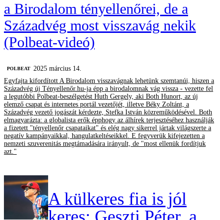
a Birodalom tényellenőrei, de a
Századvég most visszavág nekik
(Polbeat-videó)
2025 március 14.
‎POLBEAT
Egyfajta kifordított A Birodalom visszavágnak lehetünk szemtanúi, hiszen a
Századvég új Tényellenőr.hu-ja épp a birodalomnak vág vissza - vezette fel
a legutóbbi Polbeat-beszélgetést Huth Gergely, aki Both Hunort, az új
elemző csapat és internetes portál vezetőjét, illetve Béky Zoltánt, a
Századvég vezető jogászát kérdezte, Stefka István közreműködésével. Both
elmagyarázta: a globalista erők épphogy az álhírek terjesztéséhez használják
a fizetett "tényellenőr csapataikat" és elég nagy sikerrel jártak világszerte a
negatív kampányaikkal, hangulatkeltéseikkel. E fegyverük kifejezetten a
nemzeti szuverenitás megtámadására irányult, de "most ellenük fordítjuk
azt."
A külkeres fia is jól
keres: Geszti Péter, a