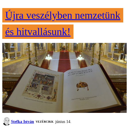
Újra veszélyben nemzetünk
és hitvallásunk!
Stefka István
június 14.
VEZÉRCIKK