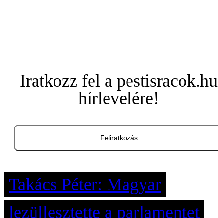
Iratkozz fel a pestisracok.hu
hírlevelére!
Feliratkozás
Takács Péter: Magyar
lezüllesztette a parlamentet