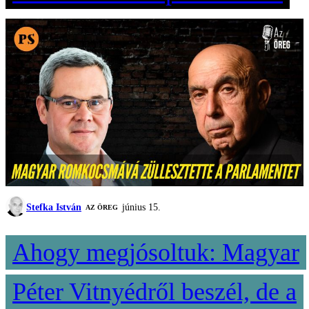
Stefka István
június 15.
AZ ÖREG
Ahogy megjósoltuk: Magyar
Péter Vitnyédről beszél, de a