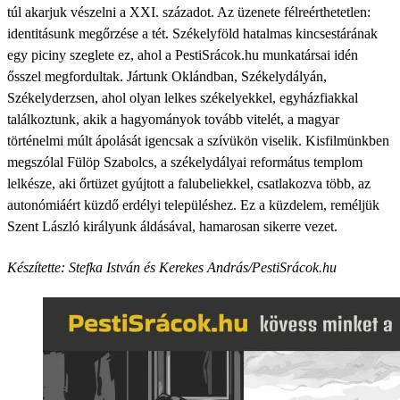
túl akarjuk vészelni a XXI. századot. Az üzenete félreérthetetlen:
identitásunk megőrzése a tét. Székelyföld hatalmas kincsestárának
egy piciny szeglete ez, ahol a PestiSrácok.hu munkatársai idén
ősszel megfordultak. Jártunk Oklándban, Székelydályán,
Székelyderzsen, ahol olyan lelkes székelyekkel, egyházfiakkal
találkoztunk, akik a hagyományok tovább vitelét, a magyar
történelmi múlt ápolását igencsak a szívükön viselik. Kisfilmünkben
megszólal Fülöp Szabolcs, a székelydályai református templom
lelkésze, aki őrtüzet gyújtott a falubeliekkel, csatlakozva több, az
autonómiáért küzdő erdélyi településhez. Ez a küzdelem, reméljük
Szent László királyunk áldásával, hamarosan sikerre vezet.
Készítette: Stefka István és Kerekes András/PestiSrácok.hu