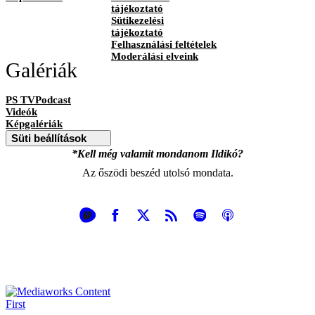
tájékoztató
Sütikezelési
tájékoztató
Felhasználási feltételek
Moderálási elveink
Galériák
PS TVPodcast
Videók
Képgalériák
Süti beállítások
*Kell még valamit mondanom Ildikó?
Az őszödi beszéd utolsó mondata.