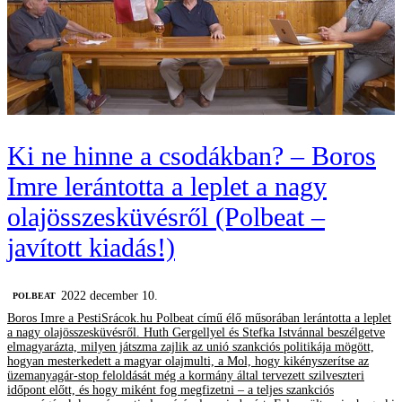
Ki ne hinne a csodákban? – Boros
Imre lerántotta a leplet a nagy
olajösszesküvésről (Polbeat –
javított kiadás!)
2022 december 10.
‎POLBEAT
Boros Imre a PestiSrácok.hu Polbeat című élő műsorában lerántotta a leplet
a nagy olajösszesküvésről. Huth Gergellyel és Stefka Istvánnal beszélgetve
elmagyarázta, milyen játszma zajlik az unió szankciós politikája mögött,
hogyan mesterkedett a magyar olajmulti, a Mol, hogy kikényszerítse az
üzemanyagár-stop feloldását még a kormány által tervezett szilveszteri
időpont előtt, és hogy miként fog megfizetni – a teljes szankciós