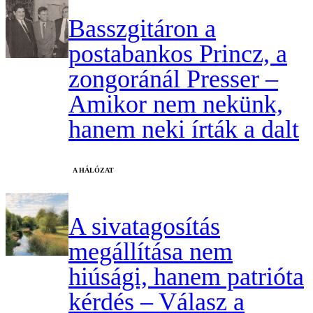
Basszgitáron a
postabankos Princz, a
zongoránál Presser –
Amikor nem nekünk,
hanem neki írták a dalt
A HÁLÓZAT
A sivatagosítás
megállítása nem
hiúsági, hanem patrióta
kérdés – Válasz a