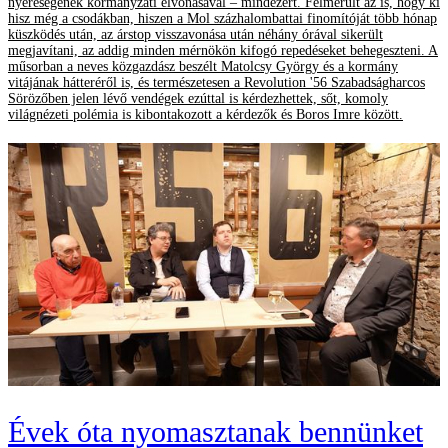
nyereségének kormányzati elvonásával – mindezért. Felmerült az is, hogy ki
hisz még a csodákban, hiszen a Mol százhalombattai finomítóját több hónap
küszködés után, az árstop visszavonása után néhány órával sikerült
megjavítani, az addig minden mérnökön kifogó repedéseket behegeszteni. A
műsorban a neves közgazdász beszélt Matolcsy György és a kormány
vitájának hátteréről is, és természetesen a Revolution '56 Szabadságharcos
Sörözőben jelen lévő vendégek ezúttal is kérdezhettek, sőt, komoly
világnézeti polémia is kibontakozott a kérdezők és Boros Imre között.
Évek óta nyomasztanak bennünket