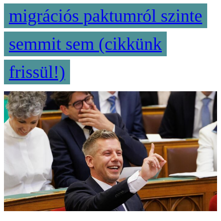
migrációs paktumról szinte
semmit sem (cikkünk
frissül!)