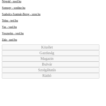
Nógrád - nool.hu
Somogy - sonline.hu
Szabolcs-Szatmár-Bereg - szon.hu
Tolna - teol.hu
Vas - vaol.hu
Veszprém - veol.hu
Zala - zaol.hu
Közélet
Gazdaság
Magazin
Bulvár
Szolgáltatás
Rádió