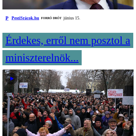
P
PestiSrácok.hu
június 15.
FORRÓ DRÓT
Érdekes, erről nem posztol a
miniszterelnök...