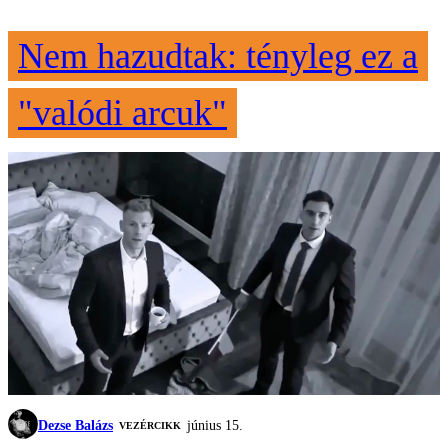
Nem hazudtak: tényleg ez a
"valódi arcuk"
Dezse Balázs
június 15.
VEZÉRCIKK