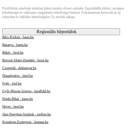
Portfóliónk minőségi tartalmat jelent minden olvasó számára. Egyedülálló elérést, országos
lefedettséget és változatos megjelenési lehetőséget biztosít. Folyamatosan keressük az új
irányokat és fejlődési lehetőségeket. Ez jövőnk záloga.
Regionális hírportálok
Bács-Kiskun - baon.hu
Baranya - bama.hu
Békés - beol.hu
Borsod-Abaúj-Zemplén - boon.hu
Csongrád - delmagyar.hu
Dunaújváros - duol.hu
Fejér - feol.hu
Győr-Moson-Sopron - kisalfold.hu
Hajdú-Bihar - haon.hu
Heves - heol.hu
Jász-Nagykun-Szolnok - szoljon.hu
Komárom-Esztergom - kemma.hu