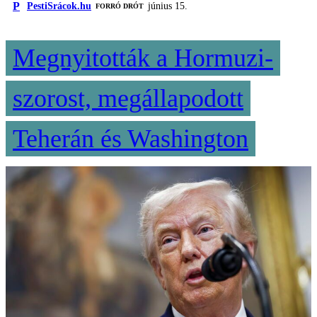
P
PestiSrácok.hu
június 15.
FORRÓ DRÓT
Megnyitották a Hormuzi-
szorost, megállapodott
Teherán és Washington