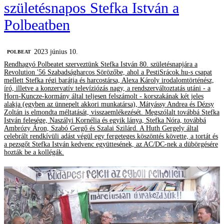
születésnapos Stefka István a
Polbeatben
2023 június 10.
‎POLBEAT
Rendhagyó Polbeatet szerveztünk Stefka István 80. születésnapjára a
Revolution '56 Szabadságharcos Sörözőbe, ahol a PestiSrácok.hu-s csapat
mellett Stefka régi barátja és harcostársa, Alexa Károly irodalomtörténész,
író, illetve a konzervatív televíziózás nagy, a rendszerváltoztatás utáni - a
Horn-Kuncze-kormány által teljesen felszámolt - korszakának két jeles
alakja (egyben az ünnepelt akkori munkatársa), Mátyássy Andrea és Dézsy
Zoltán is elmondta méltatását, visszaemlékezését. Megszólalt továbbá Stefka
István felesége, Naszályi Kornélia és egyik lánya, Stefka Nóra, továbbá
Ambrózy Áron, Szabó Gergő és Szalai Szilárd. A Huth Gergely által
celebrált rendkívüli adást végül egy fergeteges köszöntés követte, a tortát és
a pezsgőt Stefka István kedvenc együttesének, az AC/DC-nek a dübörgésére
hozták be a kollégák.