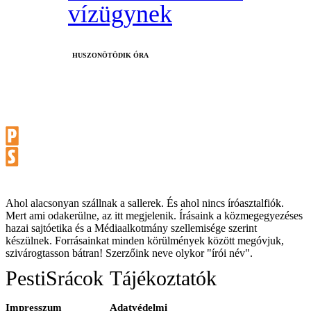
vízügynek
HUSZONÖTÖDIK ÓRA
Ahol alacsonyan szállnak a sallerek. És ahol nincs íróasztalfiók.
Mert ami odakerülne, az itt megjelenik. Írásaink a közmegegyezéses
hazai sajtóetika és a Médiaalkotmány szellemisége szerint
készülnek. Forrásainkat minden körülmények között megóvjuk,
szivárogtasson bátran! Szerzőink neve olykor "írói név".
PestiSrácok
Tájékoztatók
Impresszum
Adatvédelmi