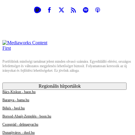
Portfóliónk minőségi tartalmat jelent minden olvasó számára. Egyedülálló elérést, országos
lefedettséget és változatos megjelenési lehetőséget biztosít. Folyamatosan keressük az új
irányokat és fejlődési lehetőségeket. Ez jövőnk záloga.
Regionális hírportálok
Bács-Kiskun - baon.hu
Baranya - bama.hu
Békés - beol.hu
Borsod-Abaúj-Zemplén - boon.hu
Csongrád - delmagyar.hu
Dunaújváros - duol.hu