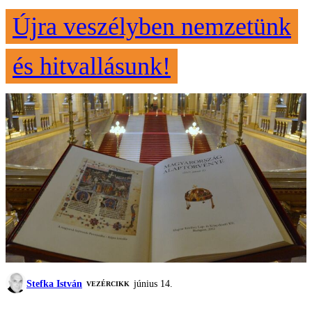
Újra veszélyben nemzetünk
és hitvallásunk!
Stefka István
június 14.
VEZÉRCIKK