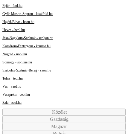
Fejér - feol.hu
Győr-Moson-Sopron - kisalfold.hu
Hajdú-Bihar - haon.hu
Heves - heol.hu
Jász-Nagykun-Szolnok - szoljon.hu
Komárom-Esztergom - kemma.hu
Nógrád - nool.hu
Somogy - sonline.hu
Szabolcs-Szatmár-Bereg - szon.hu
Tolna - teol.hu
Vas - vaol.hu
Veszprém - veol.hu
Zala - zaol.hu
Közélet
Gazdaság
Magazin
Bulvár