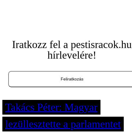
Iratkozz fel a pestisracok.hu
hírlevelére!
Feliratkozás
Takács Péter: Magyar
lezüllesztette a parlamentet