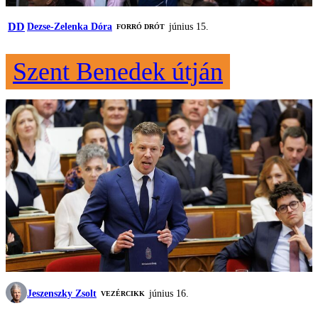
DD
Dezse-Zelenka Dóra
június 15.
FORRÓ DRÓT
Szent Benedek útján
Jeszenszky Zsolt
június 16.
VEZÉRCIKK