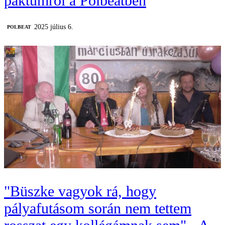
paktumról a Polbeatben
2025 július 6.
‎POLBEAT
"Büszke vagyok rá, hogy
pályafutásom során nem tettem