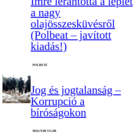
Imre lerántotta a leplet
a nagy
olajösszesküvésről
(Polbeat – javított
kiadás!)
‎POLBEAT
Jog és jogtalanság –
Korrupció a
bíróságokon
MAGYAR UGAR