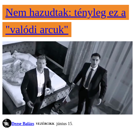
Nem hazudtak: tényleg ez a
"valódi arcuk"
Dezse Balázs
június 15.
VEZÉRCIKK