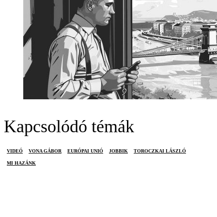
Kapcsolódó témák
VIDEÓ
VONA GÁBOR
EURÓPAI UNIÓ
JOBBIK
TOROCZKAI LÁSZLÓ
MI HAZÁNK