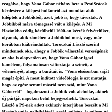
reagálva, hogy Vona Gábor néhány hete a PestiSrácok
kérdésére a kilépési hullámról azt mondta: akik
kiléptek a Jobbikból, azok jobb is, hogy távoztak. A
Jobbikból mára tömegessé vált a kilépés. A Mi
Hazánkba eddig körülbelül 1600-an kérték felvételüket,
olyanok, akik zömében a Jobbikból most, vagy már
korábban kiábrándultak. Toroczkai László szerint
mindennek oka, ahogy a Jobbik választási vereségének
az oka is alapvetően az, hogy Vona Gábor igazi
kaméleon, folyamatosan változtatja a színeit, a
véleményét, ahogy a barátait is. "Vona elsősorban saját
magát építi. A most indított videóblogja is azt mutatja,
hogy az egész semmi másról nem szól, mint Vona
Gáborról" - fogalmazott a Jobbik volt alelnöke, akinek
új pártját napokon belül bejegyezhetik. Toroczkai
László a PS-nek adott exkluzív interjúban beszélt a Mi
Hazánk uniós politikájáról, arról, miként, és milyen új