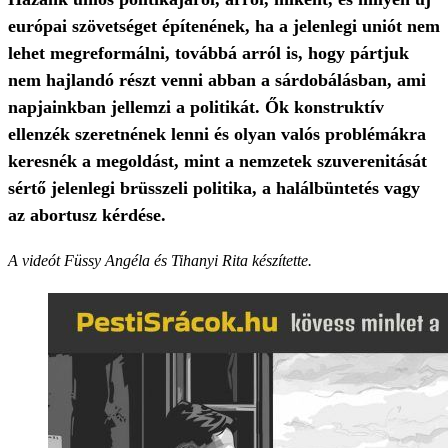
európai szövetséget építenének, ha a jelenlegi uniót nem
lehet megreformálni, továbbá arról is, hogy pártjuk
nem hajlandó részt venni abban a sárdobálásban, ami
napjainkban jellemzi a politikát. Ők konstruktív
ellenzék szeretnének lenni és olyan valós problémákra
keresnék a megoldást, mint a nemzetek szuverenitását
sértő jelenlegi brüsszeli politika, a halálbüntetés vagy
az abortusz kérdése.
A videót Füssy Angéla és Tihanyi Rita készítette.