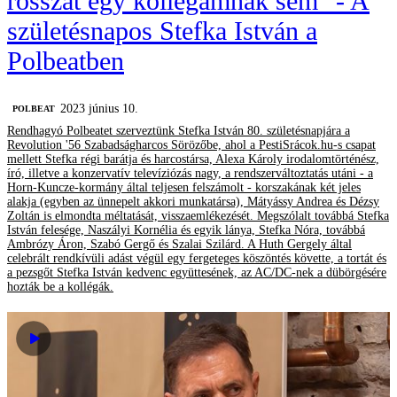
rosszat egy kollégámnak sem" - A
születésnapos Stefka István a
Polbeatben
2023 június 10.
‎POLBEAT
Rendhagyó Polbeatet szerveztünk Stefka István 80. születésnapjára a
Revolution '56 Szabadságharcos Sörözőbe, ahol a PestiSrácok.hu-s csapat
mellett Stefka régi barátja és harcostársa, Alexa Károly irodalomtörténész,
író, illetve a konzervatív televíziózás nagy, a rendszerváltoztatás utáni - a
Horn-Kuncze-kormány által teljesen felszámolt - korszakának két jeles
alakja (egyben az ünnepelt akkori munkatársa), Mátyássy Andrea és Dézsy
Zoltán is elmondta méltatását, visszaemlékezését. Megszólalt továbbá Stefka
István felesége, Naszályi Kornélia és egyik lánya, Stefka Nóra, továbbá
Ambrózy Áron, Szabó Gergő és Szalai Szilárd. A Huth Gergely által
celebrált rendkívüli adást végül egy fergeteges köszöntés követte, a tortát és
a pezsgőt Stefka István kedvenc együttesének, az AC/DC-nek a dübörgésére
hozták be a kollégák.