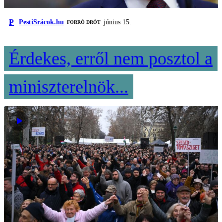
P
PestiSrácok.hu
június 15.
FORRÓ DRÓT
Érdekes, erről nem posztol a
miniszterelnök...