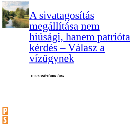
A sivatagosítás
megállítása nem
hiúsági, hanem patrióta
kérdés – Válasz a
vízügynek
HUSZONÖTÖDIK ÓRA