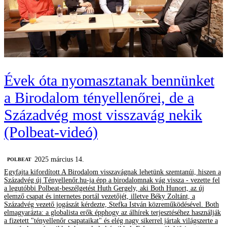
Évek óta nyomasztanak bennünket
a Birodalom tényellenőrei, de a
Századvég most visszavág nekik
(Polbeat-videó)
2025 március 14.
‎POLBEAT
Egyfajta kifordított A Birodalom visszavágnak lehetünk szemtanúi, hiszen a
Századvég új Tényellenőr.hu-ja épp a birodalomnak vág vissza - vezette fel
a legutóbbi Polbeat-beszélgetést Huth Gergely, aki Both Hunort, az új
elemző csapat és internetes portál vezetőjét, illetve Béky Zoltánt, a
Századvég vezető jogászát kérdezte, Stefka István közreműködésével. Both
elmagyarázta: a globalista erők épphogy az álhírek terjesztéséhez használják
a fizetett "tényellenőr csapataikat" és elég nagy sikerrel jártak világszerte a