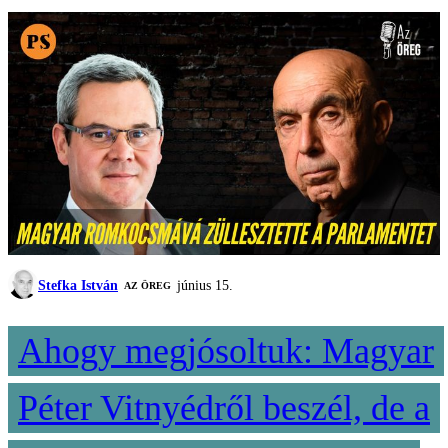
Stefka István
június 15.
AZ ÖREG
Ahogy megjósoltuk: Magyar
Péter Vitnyédről beszél, de a