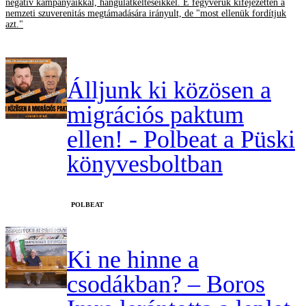
negatív kampányaikkal, hangulatkeltéseikkel. E fegyverük kifejezetten a
nemzeti szuverenitás megtámadására irányult, de "most ellenük fordítjuk
azt."
Álljunk ki közösen a
migrációs paktum
ellen! - Polbeat a Püski
könyvesboltban
‎POLBEAT
Ki ne hinne a
csodákban? – Boros