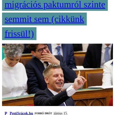
migrációs paktumról szinte
semmit sem (cikkünk
frissül!)
P
PestiSrácok.hu
június 15.
FORRÓ DRÓT