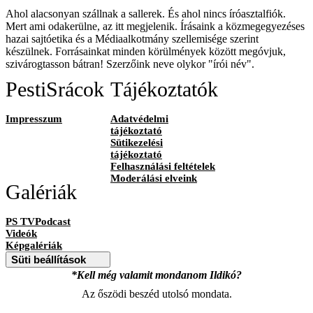
Ahol alacsonyan szállnak a sallerek. És ahol nincs íróasztalfiók.
Mert ami odakerülne, az itt megjelenik. Írásaink a közmegegyezéses
hazai sajtóetika és a Médiaalkotmány szellemisége szerint
készülnek. Forrásainkat minden körülmények között megóvjuk,
szivárogtasson bátran! Szerzőink neve olykor "írói név".
PestiSrácok
Tájékoztatók
Impresszum
Adatvédelmi
tájékoztató
Sütikezelési
tájékoztató
Felhasználási feltételek
Moderálási elveink
Galériák
PS TVPodcast
Videók
Képgalériák
Süti beállítások
*Kell még valamit mondanom Ildikó?
Az őszödi beszéd utolsó mondata.