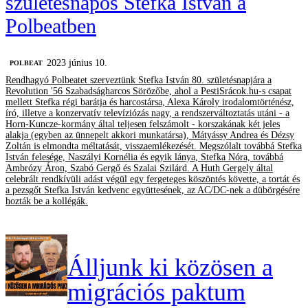
születésnapos Stefka István a
Polbeatben
2023 június 10.
‎POLBEAT
Rendhagyó Polbeatet szerveztünk Stefka István 80. születésnapjára a
Revolution '56 Szabadságharcos Sörözőbe, ahol a PestiSrácok.hu-s csapat
mellett Stefka régi barátja és harcostársa, Alexa Károly irodalomtörténész,
író, illetve a konzervatív televíziózás nagy, a rendszerváltoztatás utáni - a
Horn-Kuncze-kormány által teljesen felszámolt - korszakának két jeles
alakja (egyben az ünnepelt akkori munkatársa), Mátyássy Andrea és Dézsy
Zoltán is elmondta méltatását, visszaemlékezését. Megszólalt továbbá Stefka
István felesége, Naszályi Kornélia és egyik lánya, Stefka Nóra, továbbá
Ambrózy Áron, Szabó Gergő és Szalai Szilárd. A Huth Gergely által
celebrált rendkívüli adást végül egy fergeteges köszöntés követte, a tortát és
a pezsgőt Stefka István kedvenc együttesének, az AC/DC-nek a dübörgésére
hozták be a kollégák.
Álljunk ki közösen a
migrációs paktum