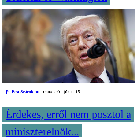
P
PestiSrácok.hu
június 15.
FORRÓ DRÓT
Érdekes, erről nem posztol a
miniszterelnök...