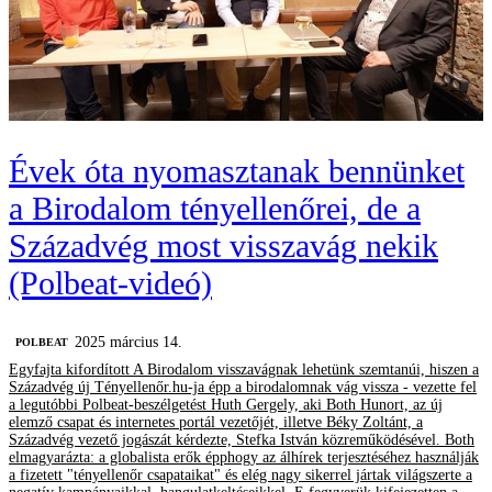
Évek óta nyomasztanak bennünket
a Birodalom tényellenőrei, de a
Századvég most visszavág nekik
(Polbeat-videó)
2025 március 14.
‎POLBEAT
Egyfajta kifordított A Birodalom visszavágnak lehetünk szemtanúi, hiszen a
Századvég új Tényellenőr.hu-ja épp a birodalomnak vág vissza - vezette fel
a legutóbbi Polbeat-beszélgetést Huth Gergely, aki Both Hunort, az új
elemző csapat és internetes portál vezetőjét, illetve Béky Zoltánt, a
Századvég vezető jogászát kérdezte, Stefka István közreműködésével. Both
elmagyarázta: a globalista erők épphogy az álhírek terjesztéséhez használják
a fizetett "tényellenőr csapataikat" és elég nagy sikerrel jártak világszerte a