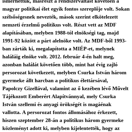
ismerhettük, másrészt a rendszerváltást követően a
magyar politikai élet egyik fontos szereplője volt. Sokan
szélsőségesnek nevezték, mások szerint elkötelezett
nemzeti érzelmű politikus volt. Részt vett az MDF
alapításában, melyben 1988-tól elnökségi tag, majd
1991-92 között a párt alelnöke volt. Az MDF-ből 1993-
ban zárták ki, megalapította a MIÉP-et, melynek
haláláig elnöke volt. 2012. február 4-én halt meg,
azonban halálát követően több, mint hat évig zajló
persorozat következett, melyben Csurka István három
gyermeke állt harcban a politikus élettársával,
Papolczy Gizellával, valamint az ő kezében lévő Művelt
Tájékozott Emberért Alapítvánnyal, mely Csurka
István szellemi és anyagi örökségét is magáénak
vallotta. A persorozat fontos állomásához érkezett,
hiszen szeptember 28-án a politikus három gyermeke
közleményt adott ki, melyben kijelentették, hogy az