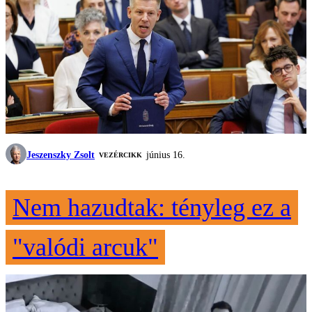
Jeszenszky Zsolt
június 16.
VEZÉRCIKK
Nem hazudtak: tényleg ez a
"valódi arcuk"