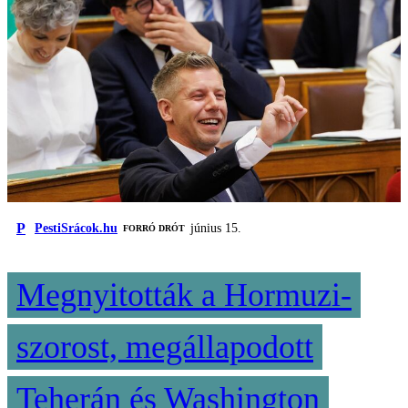
P
PestiSrácok.hu
június 15.
FORRÓ DRÓT
Megnyitották a Hormuzi-
szorost, megállapodott
Teherán és Washington