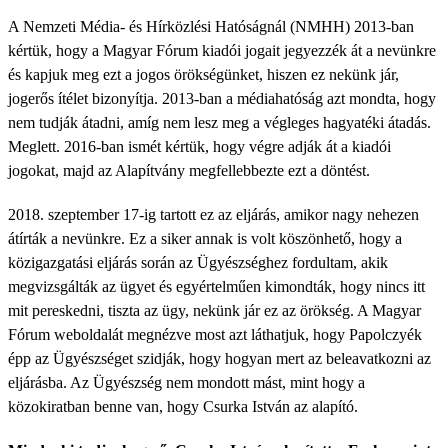
A Nemzeti Média- és Hírközlési Hatóságnál (NMHH) 2013-ban
kértük, hogy a Magyar Fórum kiadói jogait jegyezzék át a nevünkre
és kapjuk meg ezt a jogos örökségünket, hiszen ez nekünk jár,
jogerős ítélet bizonyítja. 2013-ban a médiahatóság azt mondta, hogy
nem tudják átadni, amíg nem lesz meg a végleges hagyatéki átadás.
Meglett. 2016-ban ismét kértük, hogy végre adják át a kiadói
jogokat, majd az Alapítvány megfellebbezte ezt a döntést.
2018. szeptember 17-ig tartott ez az eljárás, amikor nagy nehezen
átírták a nevünkre. Ez a siker annak is volt köszönhető, hogy a
közigazgatási eljárás során az Ügyészséghez fordultam, akik
megvizsgálták az ügyet és egyértelműen kimondták, hogy nincs itt
mit pereskedni, tiszta az ügy, nekünk jár ez az örökség. A Magyar
Fórum weboldalát megnézve most azt láthatjuk, hogy Papolczyék
épp az Ügyészséget szidják, hogy hogyan mert az beleavatkozni az
eljárásba. Az Ügyészség nem mondott mást, mint hogy a
közokiratban benne van, hogy Csurka István az alapító.