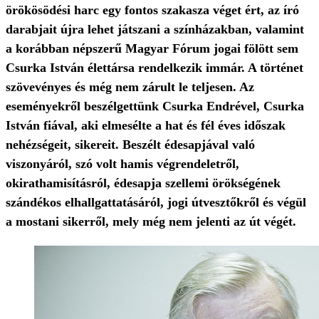
örökösödési harc egy fontos szakasza véget ért, az író
darabjait újra lehet játszani a színházakban, valamint
a korábban népszerű Magyar Fórum jogai fölött sem
Csurka István élettársa rendelkezik immár. A történet
szövevényes és még nem zárult le teljesen. Az
eseményekről beszélgettünk Csurka Endrével, Csurka
István fiával, aki elmesélte a hat és fél éves időszak
nehézségeit, sikereit. Beszélt édesapjával való
viszonyáról, szó volt hamis végrendeletről,
okirathamisításról, édesapja szellemi örökségének
szándékos elhallgattatásáról, jogi útvesztőkről és végül
a mostani sikerről, mely még nem jelenti az út végét.