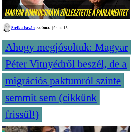
Stefka István
június 15.
AZ ÖREG
Ahogy megjósoltuk: Magyar
Péter Vitnyédről beszél, de a
migrációs paktumról szinte
semmit sem (cikkünk
frissül!)