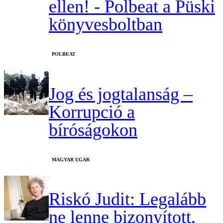
ellen! - Polbeat a Püski
könyvesboltban
‎POLBEAT
Jog és jogtalanság –
Korrupció a
bíróságokon
MAGYAR UGAR
Riskó Judit: Legalább
ne lenne bizonyított,