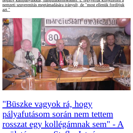
negatív kampányaikkal, hangulatkeltéseikkel. E fegyverük kifejezetten a
nemzeti szuverenitás megtámadására irányult, de "most ellenük fordítjuk
azt."
"Büszke vagyok rá, hogy
pályafutásom során nem tettem
rosszat egy kollégámnak sem" - A