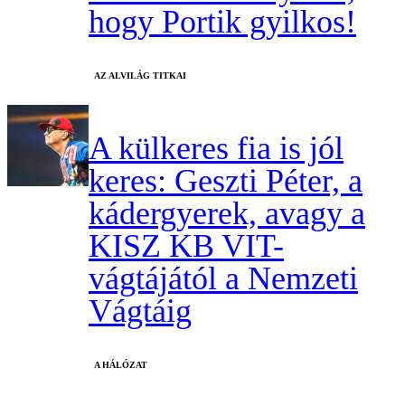
hogy Portik gyilkos!
AZ ALVILÁG TITKAI
A külkeres fia is jól
keres: Geszti Péter, a
kádergyerek, avagy a
KISZ KB VIT-
vágtájától a Nemzeti
Vágtáig
A HÁLÓZAT