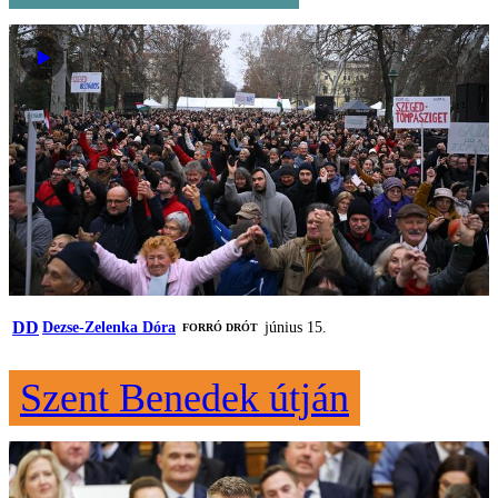
DD
Dezse-Zelenka Dóra
június 15.
FORRÓ DRÓT
Szent Benedek útján