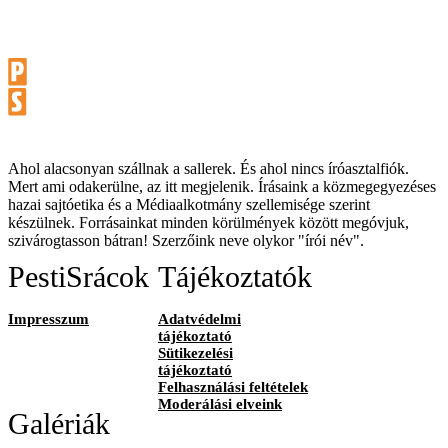
Ahol alacsonyan szállnak a sallerek. És ahol nincs íróasztalfiók.
Mert ami odakerülne, az itt megjelenik. Írásaink a közmegegyezéses
hazai sajtóetika és a Médiaalkotmány szellemisége szerint
készülnek. Forrásainkat minden körülmények között megóvjuk,
szivárogtasson bátran! Szerzőink neve olykor "írói név".
PestiSrácok
Tájékoztatók
Impresszum
Adatvédelmi
tájékoztató
Sütikezelési
tájékoztató
Felhasználási feltételek
Moderálási elveink
Galériák