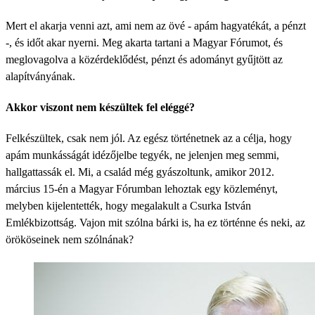
Mert el akarja venni azt, ami nem az övé - apám hagyatékát, a pénzt
-, és időt akar nyerni. Meg akarta tartani a Magyar Fórumot, és
meglovagolva a közérdeklődést, pénzt és adományt gyűjtött az
alapítványának.
Akkor viszont nem készültek fel eléggé?
Felkészültek, csak nem jól. Az egész történetnek az a célja, hogy
apám munkásságát idézőjelbe tegyék, ne jelenjen meg semmi,
hallgattassák el. Mi, a család még gyászoltunk, amikor 2012.
március 15-én a Magyar Fórumban lehoztak egy közleményt,
melyben kijelentették, hogy megalakult a Csurka István
Emlékbizottság. Vajon mit szólna bárki is, ha ez történne és neki, az
örököseinek nem szólnának?