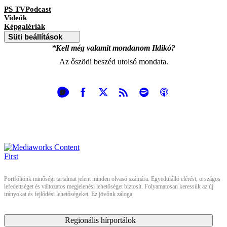
PS TVPodcast
Videók
Képgalériák
Süti beállítások
*Kell még valamit mondanom Ildikó?
Az őszödi beszéd utolsó mondata.
Portfóliónk minőségi tartalmat jelent minden olvasó számára. Egyedülálló elérést, országos
lefedettséget és változatos megjelenési lehetőséget biztosít. Folyamatosan keressük az új
irányokat és fejlődési lehetőségeket. Ez jövőnk záloga.
Regionális hírportálok