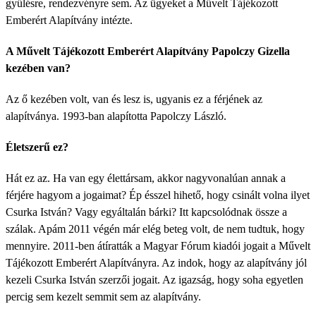
gyűlésre, rendezvényre sem. Az ügyeket a Művelt Tájékozott
Emberért Alapítvány intézte.
A Művelt Tájékozott Emberért Alapítvány Papolczy Gizella
kezében van?
Az ő kezében volt, van és lesz is, ugyanis ez a férjének az
alapítványa. 1993-ban alapította Papolczy László.
Életszerű ez?
Hát ez az. Ha van egy élettársam, akkor nagyvonalúan annak a
férjére hagyom a jogaimat? Ép ésszel hihető, hogy csinált volna ilyet
Csurka István? Vagy egyáltalán bárki? Itt kapcsolódnak össze a
szálak. Apám 2011 végén már elég beteg volt, de nem tudtuk, hogy
mennyire. 2011-ben átíratták a Magyar Fórum kiadói jogait a Művelt
Tájékozott Emberért Alapítványra. Az indok, hogy az alapítvány jól
kezeli Csurka István szerzői jogait. Az igazság, hogy soha egyetlen
percig sem kezelt semmit sem az alapítvány.