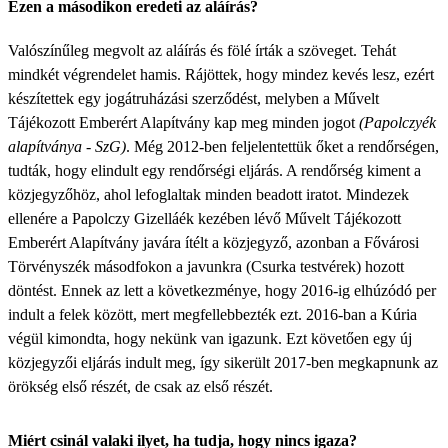
Ezen a másodikon eredeti az aláírás?
Valószínűleg megvolt az aláírás és fölé írták a szöveget. Tehát
mindkét végrendelet hamis. Rájöttek, hogy mindez kevés lesz, ezért
készítettek egy jogátruházási szerződést, melyben a Művelt
Tájékozott Emberért Alapítvány kap meg minden jogot
(Papolczyék
alapítványa - SzG)
. Még 2012-ben feljelentettük őket a rendőrségen,
tudták, hogy elindult egy rendőrségi eljárás. A rendőrség kiment a
közjegyzőhöz, ahol lefoglaltak minden beadott iratot. Mindezek
ellenére a Papolczy Gizelláék kezében lévő Művelt Tájékozott
Emberért Alapítvány javára ítélt a közjegyző, azonban a Fővárosi
Törvényszék másodfokon a javunkra (Csurka testvérek) hozott
döntést. Ennek az lett a következménye, hogy 2016-ig elhúzódó per
indult a felek között, mert megfellebbezték ezt. 2016-ban a Kúria
végül kimondta, hogy nekünk van igazunk. Ezt követően egy új
közjegyzői eljárás indult meg, így sikerült 2017-ben megkapnunk az
örökség első részét, de csak az első részét.
Miért csinál valaki ilyet, ha tudja, hogy nincs igaza?