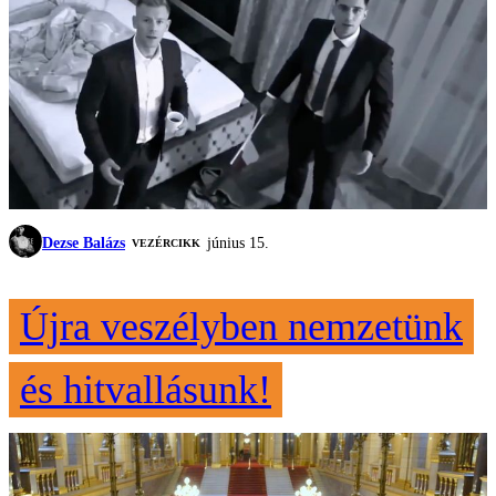
Dezse Balázs
június 15.
VEZÉRCIKK
Újra veszélyben nemzetünk
és hitvallásunk!