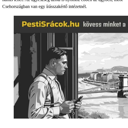
Csehországban van egy írásszakértő intézetnél.