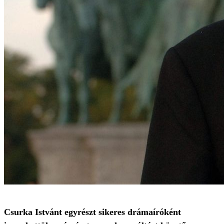
Csurka Istvánt egyrészt sikeres drámaíróként