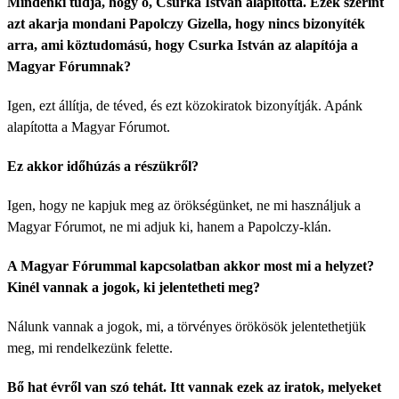
Mindenki tudja, hogy ő, Csurka István alapította. Ezek szerint
azt akarja mondani Papolczy Gizella, hogy nincs bizonyíték
arra, ami köztudomású, hogy Csurka István az alapítója a
Magyar Fórumnak?
Igen, ezt állítja, de téved, és ezt közokiratok bizonyítják. Apánk
alapította a Magyar Fórumot.
Ez akkor időhúzás a részükről?
Igen, hogy ne kapjuk meg az örökségünket, ne mi használjuk a
Magyar Fórumot, ne mi adjuk ki, hanem a Papolczy-klán.
A Magyar Fórummal kapcsolatban akkor most mi a helyzet?
Kinél vannak a jogok, ki jelentetheti meg?
Nálunk vannak a jogok, mi, a törvényes örökösök jelentethetjük
meg, mi rendelkezünk felette.
Bő hat évről van szó tehát. Itt vannak ezek az iratok, melyeket