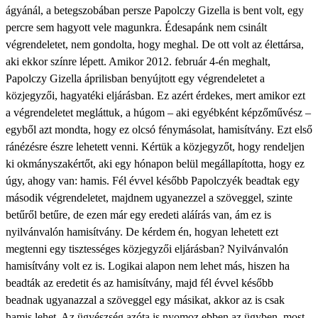
ágyánál, a betegszobában persze Papolczy Gizella is bent volt, egy
percre sem hagyott vele magunkra. Édesapánk nem csinált
végrendeletet, nem gondolta, hogy meghal. De ott volt az élettársa,
aki ekkor színre lépett. Amikor 2012. február 4-én meghalt,
Papolczy Gizella áprilisban benyújtott egy végrendeletet a
közjegyzői, hagyatéki eljárásban. Ez azért érdekes, mert amikor ezt
a végrendeletet megláttuk, a húgom – aki egyébként képzőművész –
egyből azt mondta, hogy ez olcsó fénymásolat, hamisítvány. Ezt első
ránézésre észre lehetett venni. Kértük a közjegyzőt, hogy rendeljen
ki okmányszakértőt, aki egy hónapon belül megállapította, hogy ez
úgy, ahogy van: hamis. Fél évvel később Papolczyék beadtak egy
második végrendeletet, majdnem ugyanezzel a szöveggel, szinte
betűről betűre, de ezen már egy eredeti aláírás van, ám ez is
nyilvánvalón hamisítvány. De kérdem én, hogyan lehetett ezt
megtenni egy tisztességes közjegyzői eljárásban? Nyilvánvalón
hamisítvány volt ez is. Logikai alapon nem lehet más, hiszen ha
beadták az eredetit és az hamisítvány, majd fél évvel később
beadnak ugyanazzal a szöveggel egy másikat, akkor az is csak
hamis lehet. Az ügyészség azóta is nyomoz ebben az ügyben, most