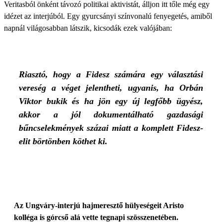
Veritasból önként távozó politikai aktivistát, álljon itt tőle még egy
idézet az interjúból. Egy gyurcsányi színvonalú fenyegetés, amiből
napnál világosabban látszik, kicsodák ezek valójában:
Riasztó, hogy a Fidesz számára egy választási
vereség a véget jelentheti, ugyanis, ha Orbán
Viktor bukik és ha jön egy új legfőbb ügyész,
akkor a jól dokumentálható gazdasági
bűncselekmények százai miatt a komplett Fidesz-
elit börtönben köthet ki.
Az Ungváry-interjú hajmeresztő hülyeségeit Aristo
kolléga is górcső alá vette tegnapi szösszenetében.