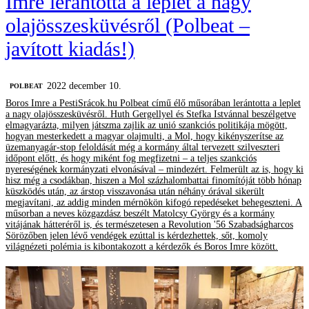
Imre lerántotta a leplet a nagy
olajösszesküvésről (Polbeat –
javított kiadás!)
2022 december 10.
‎POLBEAT
Boros Imre a PestiSrácok.hu Polbeat című élő műsorában lerántotta a leplet
a nagy olajösszesküvésről. Huth Gergellyel és Stefka Istvánnal beszélgetve
elmagyarázta, milyen játszma zajlik az unió szankciós politikája mögött,
hogyan mesterkedett a magyar olajmulti, a Mol, hogy kikényszerítse az
üzemanyagár-stop feloldását még a kormány által tervezett szilveszteri
időpont előtt, és hogy miként fog megfizetni – a teljes szankciós
nyereségének kormányzati elvonásával – mindezért. Felmerült az is, hogy ki
hisz még a csodákban, hiszen a Mol százhalombattai finomítóját több hónap
küszködés után, az árstop visszavonása után néhány órával sikerült
megjavítani, az addig minden mérnökön kifogó repedéseket behegeszteni. A
műsorban a neves közgazdász beszélt Matolcsy György és a kormány
vitájának hátteréről is, és természetesen a Revolution '56 Szabadságharcos
Sörözőben jelen lévő vendégek ezúttal is kérdezhettek, sőt, komoly
világnézeti polémia is kibontakozott a kérdezők és Boros Imre között.