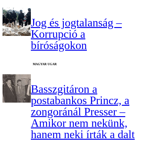
Jog és jogtalanság –
Korrupció a
bíróságokon
MAGYAR UGAR
Basszgitáron a
postabankos Princz, a
zongoránál Presser –
Amikor nem nekünk,
hanem neki írták a dalt