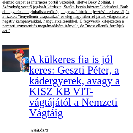
elemző csapat és internetes portál vezetőjét, illetve Béky Zoltánt, a
Századvég vezető jogászát kérdezte, Stefka István közreműködésével. Both
elmagyarázta: a globalista erők épphogy az álhírek terjesztéséhez használják
a fizetett "tényellenőr csapataikat" és elég nagy sikerrel jártak világszerte a
negatív kampányaikkal, hangulatkeltéseikkel. E fegyverük kifejezetten a
nemzeti szuverenitás megtámadására irányult, de "most ellenük fordítjuk
azt."
A külkeres fia is jól
keres: Geszti Péter, a
kádergyerek, avagy a
KISZ KB VIT-
vágtájától a Nemzeti
Vágtáig
A HÁLÓZAT