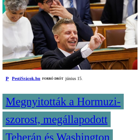
P
PestiSrácok.hu
június 15.
FORRÓ DRÓT
Megnyitották a Hormuzi-
szorost, megállapodott
Teherán és Washington