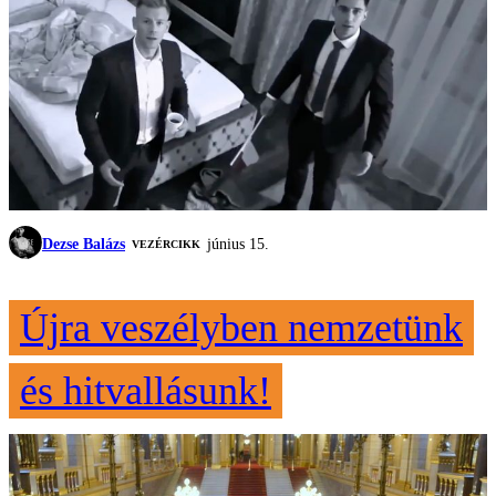
Dezse Balázs
június 15.
VEZÉRCIKK
Újra veszélyben nemzetünk
és hitvallásunk!