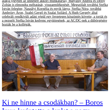
alakja (egyben az ünnepelt akkori munkatársa), Mátyássy Andrea és Dézsy
Zoltán is elmondta méltatását, visszaemlékezését. Megszólalt továbbá Stefka
István felesége, Naszályi Kornélia és egyik lánya, Stefka Nóra, továbbá
Ambrózy Áron, Szabó Gergő és Szalai Szilárd. A Huth Gergely által
celebrált rendkívüli adást végül egy fergeteges köszöntés követte, a tortát és
a pezsgőt Stefka István kedvenc együttesének, az AC/DC-nek a dübörgésére
hozták be a kollégák.
Ki ne hinne a csodákban? – Boros