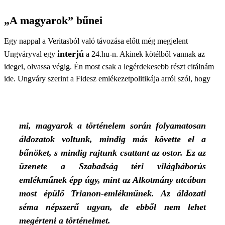
„A magyarok” bűnei
Egy nappal a Veritasból való távozása előtt még megjelent
interjú
Ungváryval egy
a 24.hu-n. Akinek kötélből vannak az
idegei, olvassa végig. Én most csak a legérdekesebb részt citálnám
ide. Ungváry szerint a Fidesz emlékezetpolitikája arról szól, hogy
mi, magyarok a történelem során folyamatosan
áldozatok voltunk, mindig más követte el a
bűnöket, s mindig rajtunk csattant az ostor. Ez az
üzenete a Szabadság téri világháborús
emlékműnek épp úgy, mint az Alkotmány utcában
most épülő Trianon-emlékműnek. Az áldozati
séma népszerű ugyan, de ebből nem lehet
megérteni a történelmet.