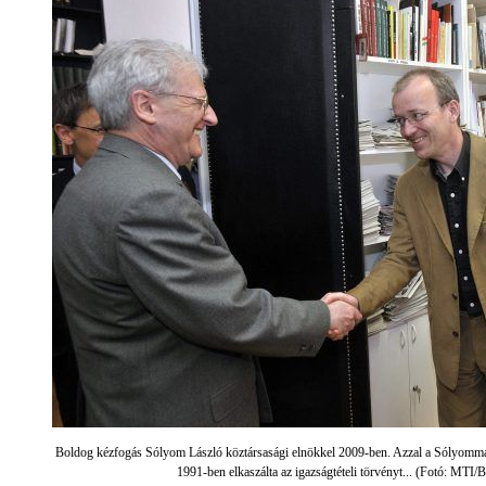
Boldog kézfogás Sólyom László köztársasági elnökkel 2009-ben. Azzal a Sólyomma
1991-ben elkaszálta az igazságtételi törvényt... (Fotó: MTI/B