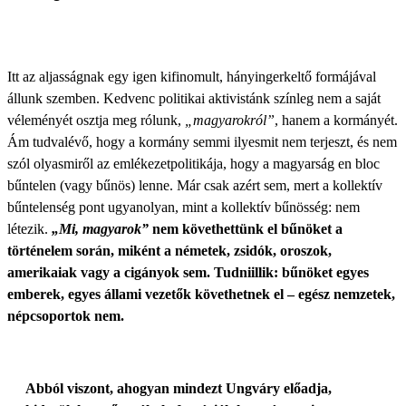
Itt az aljasságnak egy igen kifinomult, hányingerkeltő formájával
állunk szemben. Kedvenc politikai aktivistánk színleg nem a saját
véleményét osztja meg rólunk,
„magyarokról”
, hanem a kormányét.
Ám tudvalévő, hogy a kormány semmi ilyesmit nem terjeszt, és nem
szól olyasmiről az emlékezetpolitikája, hogy a magyarság en bloc
bűntelen (vagy bűnös) lenne. Már csak azért sem, mert a kollektív
bűntelenség pont ugyanolyan, mint a kollektív bűnösség: nem
létezik.
„Mi, magyarok”
nem követhettünk el bűnöket a
történelem során, miként a németek, zsidók, oroszok,
amerikaiak vagy a cigányok sem. Tudniillik: bűnöket egyes
emberek, egyes állami vezetők követhetnek el – egész nemzetek,
népcsoportok nem.
Abból viszont, ahogyan mindezt Ungváry előadja,