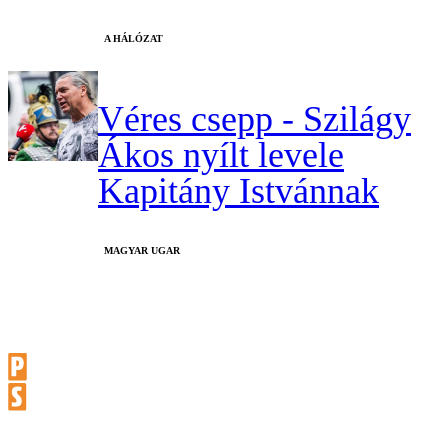
A HÁLÓZAT
Véres csepp - Szilágy
Ákos nyílt levele
Kapitány Istvánnak
MAGYAR UGAR