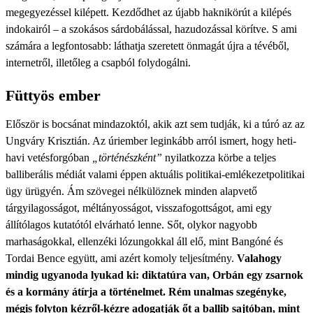
megegyezéssel kilépett. Kezdődhet az újabb haknikörút a kilépés
indokairól – a szokásos sárdobálással, hazudozással körítve. S ami
számára a legfontosabb: láthatja szeretett önmagát újra a tévéből,
internetről, illetőleg a csapból folydogálni.
Füttyös ember
Először is bocsánat mindazoktól, akik azt sem tudják, ki a túró az az
Ungváry Krisztián. Az úriember leginkább arról ismert, hogy heti-
havi vetésforgóban
„történészként”
nyilatkozza körbe a teljes
balliberális médiát valami éppen aktuális politikai-emlékezetpolitikai
ügy ürügyén. Ám szövegei nélkülöznek minden alapvető
tárgyilagosságot, méltányosságot, visszafogottságot, ami egy
állítólagos kutatótól elvárható lenne. Sőt, olykor nagyobb
marhaságokkal, ellenzéki lózungokkal áll elő, mint Bangóné és
Tordai Bence együtt, ami azért komoly teljesítmény.
Valahogy
mindig ugyanoda lyukad ki: diktatúra van, Orbán egy zsarnok
és a kormány átírja a történelmet. Rém unalmas szegényke,
mégis folyton kézről-kézre adogatják őt a ballib sajtóban, mint