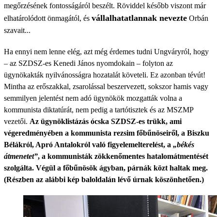
megőrzésének fontosságáról beszélt. Röviddel később viszont már
vállalhatatlannak nevezte
elhatárolódott önmagától, és
Orbán
szavait...
Ha ennyi nem lenne elég, azt még érdemes tudni Ungváryról, hogy
– az SZDSZ-es Kenedi János nyomdokain – folyton az
ügynökakták nyilvánosságra hozatalát követeli. Ez azonban tévút!
Mintha az erőszakkal, zsarolással beszervezett, sokszor hamis vagy
semmilyen jelentést nem adó ügynökök mozgatták volna a
kommunista diktatúrát, nem pedig a tartótisztek és az MSZMP
vezetői.
Az ügynöklistázás ócska SZDSZ-es trükk, ami
végeredményében a kommunista rezsim főbűnöseiről, a Biszku
Bélákról, Apró Antalokról való figyelemelterelést, a
„békés
átmenetet”
, a kommunisták zökkenőmentes hatalomátmentését
szolgálta. Végül a főbűnösök ágyban, párnák közt haltak meg.
(Részben az alábbi kép baloldalán lévő úrnak köszönhetően.)