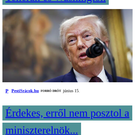
P
PestiSrácok.hu
június 15.
FORRÓ DRÓT
Érdekes, erről nem posztol a
miniszterelnök...