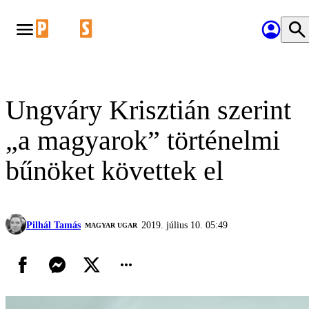
Ungváry Krisztián szerint
„a magyarok” történelmi
bűnöket követtek el
Pilhál Tamás
2019. július 10. 05:49
MAGYAR UGAR