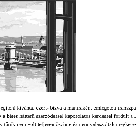
segíteni kívánta, ezért- bízva a mantraként emlegetett transz
 a kétes hátterű szerződéssel kapcsolatos kérdéssel fordult a
y tűnik nem volt teljesen őszinte és nem válaszoltak megkere