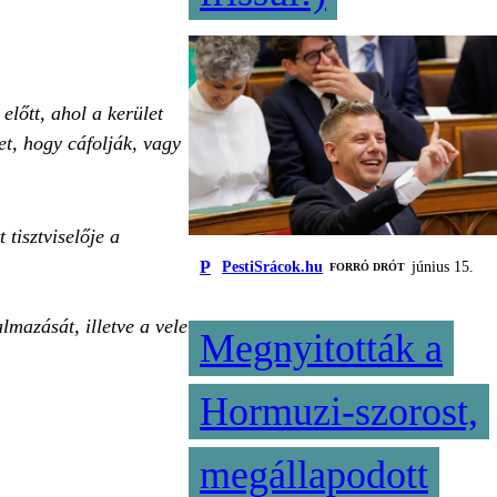
lőtt, ahol a kerület
et, hogy cáfolják, vagy
tisztviselője a
P
PestiSrácok.hu
június 15.
FORRÓ DRÓT
lmazását, illetve a vele
Megnyitották a
Hormuzi-szorost,
megállapodott