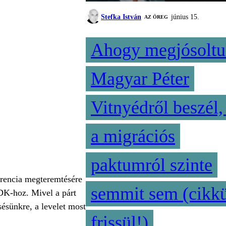
Stefka István
június 15.
AZ ÖREG
Ahogy megjósoltu
Magyar Péter
Vitnyédről beszél,
a migrációs
paktumról szinte
parencia megteremtésére
semmit sem (cikk
 DK-hoz. Mivel a párt
sésünkre, a levelet most
frissül!)