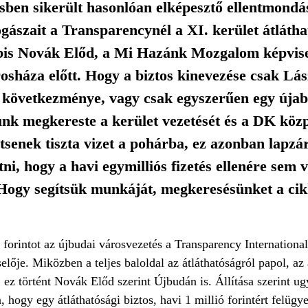
sben sikerült hasonlóan elképesztő ellentmondá
jogászait a Transparencynél a XI. kerület átlátha
bis Novák Előd, a Mi Hazánk Mozgalom képvisel
árosháza előtt. Hogy a biztos kinevezése csak Lá
következménye, vagy csak egyszerűen egy újabb
nk megkereste a kerület vezetését és a DK közp
ntsenek tiszta vizet a pohárba, ez azonban lapzá
i, hogy a havi egymilliós fizetés ellenére sem 
. Hogy segítsük munkáját, megkeresésünket a ci
ió forintot az újbudai városvezetés a Transparency Internationa
ője. Miközben a teljes baloldal az átláthatóságról papol, az á
k, ez történt Novák Előd szerint Újbudán is. Állítása szerint 
, hogy egy átláthatósági biztos, havi 1 millió forintért felügye