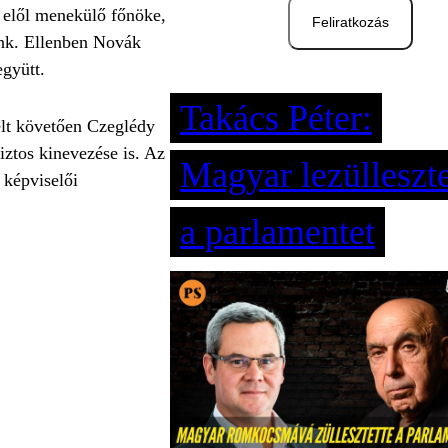
ó elől menekülő főnöke,
Feliratkozás
unk. Ellenben Novák
együtt.
Takács Péter:
elt követően Czeglédy
biztos kinevezése is. Az
Magyar lezülleszte
 képviselői
a parlamentet