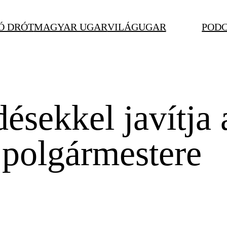
Ó DRÓT
MAGYAR UGAR
VILÁGUGAR
POD
ésekkel javítja 
polgármestere