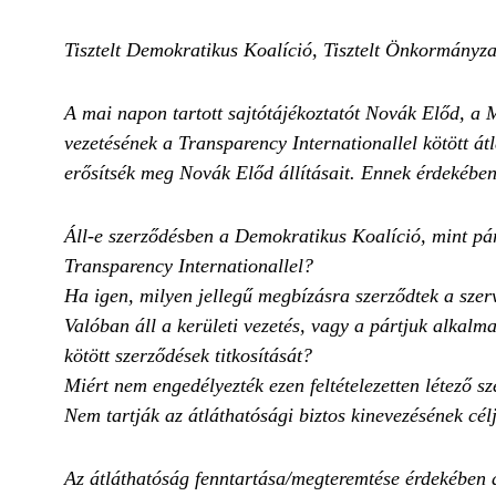
Tisztelt Demokratikus Koalíció, Tisztelt Önkormányza
A mai napon tartott sajtótájékoztatót Novák Előd, a M
vezetésének a Transparency Internationallel kötött á
erősítsék meg Novák Előd állításait. Ennek érdekébe
Áll-e szerződésben a Demokratikus Koalíció, mint párt
Transparency Internationallel?
Ha igen, milyen jellegű megbízásra szerződtek a szer
Valóban áll a kerületi vezetés, vagy a pártjuk alkalm
kötött szerződések titkosítását?
Miért nem engedélyezték ezen feltételezetten létező s
Nem tartják az átláthatósági biztos kinevezésének célj
Az átláthatóság fenntartása/megteremtése érdekében a