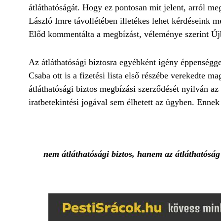
átláthatóságát. Hogy ez pontosan mit jelent, arról m
László Imre távollétében illetékes lehet kérdéseink
Előd kommentálta a megbízást, véleménye szerint Újbu
Az átláthatósági biztosra egyébként igény éppenségg
Csaba ott is a fizetési lista első részébe verekedte ma
átláthatósági biztos megbízási szerződését nyilván az 
iratbetekintési jogával sem élhetett az ügyben. Enne
nem átláthatósági biztos, hanem az átláthatóság 