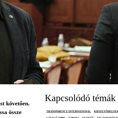
Kapcsolódó témák
t követően.
ssa össze
TRANSPARENCY INTERNATIONAL
KIFIZETŐHELYE
LÁSZLÓ IMRE
ÚJBUDA
VEZETŐ
ÁTLÁTHATÓSÁ