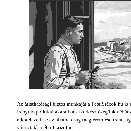
Az átláthatósági biztos munkáját a PestiSrácok.hu is 
irányuló politikai akaratban- szerkesztőségünk néhány
elköteleződése az átláthatóság megteremtése iránt, úg
változtatás nélkül közöljük: