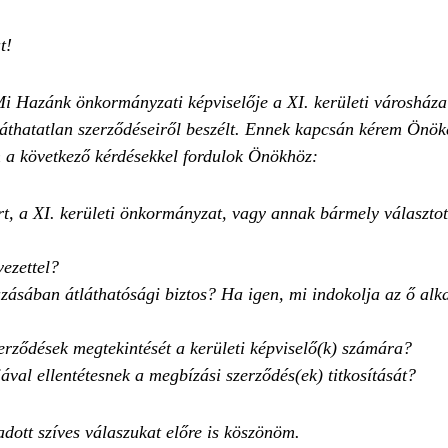
t!
i Hazánk önkormányzati képviselője a XI. kerületi városháza e
tláthatatlan szerződéseiről beszélt. Ennek kapcsán kérem Önök
n a következő kérdésekkel fordulok Önökhöz:
, a XI. kerületi önkormányzat, vagy annak bármely választott 
vezettel?
azásában átláthatósági biztos? Ha igen, mi indokolja az ő alka
zerződések megtekintését a kerületi képviselő(k) számára?
ával ellentétesnek a megbízási szerződés(ek) titkosítását?
dott szíves válaszukat előre is köszönöm.