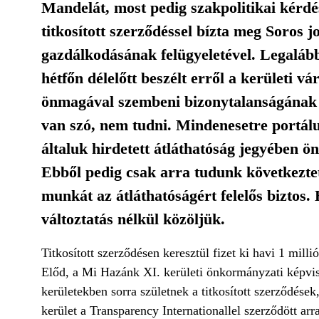
Mandelát, most pedig szakpolitikai kérdé
titkosított szerződéssel bízta meg Soros 
gazdálkodásának felügyeletével. Legaláb
hétfőn délelőtt beszélt erről a kerületi v
önmagával szembeni bizonytalanságának 
van szó, nem tudni. Mindenesetre portálu
általuk hirdetett átláthatóság jegyében ö
Ebből pedig csak arra tudunk következtetn
munkát az átláthatóságért felelős biztos
változtatás nélkül közöljük.
Titkosított szerződésen keresztül fizet ki havi 1 mill
Előd, a Mi Hazánk XI. kerületi önkormányzati képvisel
kerületekben sorra születnek a titkosított szerződése
kerület a Transparency Internationallel szerződött arra