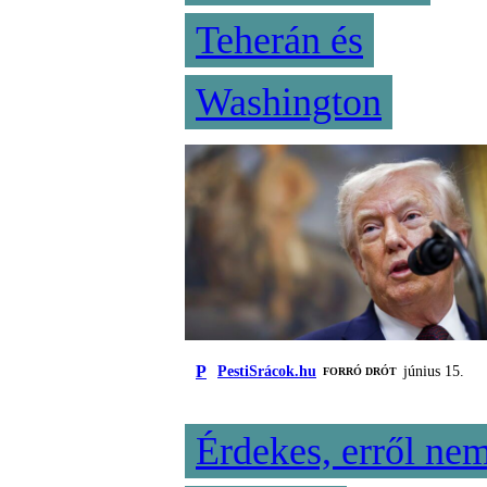
Teherán és
Washington
P
PestiSrácok.hu
június 15.
FORRÓ DRÓT
Érdekes, erről ne