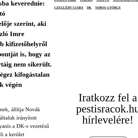
sba keverednie:
CZEGLÉDY CSABA
DK
SOROS GYÖRGY
tó
ője szerint, aki
szló Imre
 kifizetőhelyről
ontját is, hogy az
rtáig nem sikerült.
végez kifogástalan
kk végén
Iratkozz fel a
pestisracok.h
lnek, állítja Novák
hírlevelére!
ltaluk irányított
ugyanis a DK-s vezetésű
li a kerület