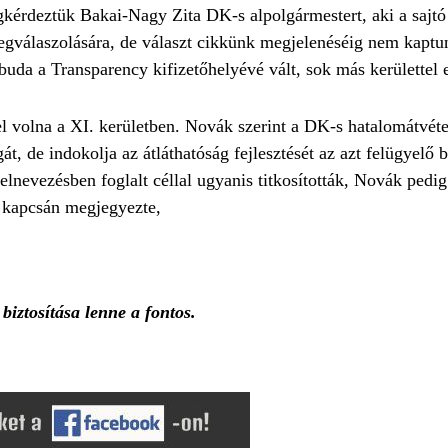
egkérdeztük
Bakai-Nagy Zita DK-s alpolgármestert, aki a sajt
 megválaszolására, de választ cikkünk megjelenéséig nem kapt
da a Transparency kifizetőhelyévé vált, sok más kerülettel 
el volna a XI. kerületben. Novák szerint a DK-s hatalomátvét
gát, de indokolja az átláthatóság fejlesztését az azt felügyelő 
elnevezésben foglalt céllal ugyanis titkosították, Novák pedig
k kapcsán megjegyezte,
biztosítása lenne a fontos.