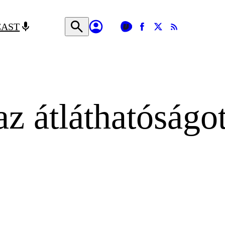
CAST
az átláthatóságo