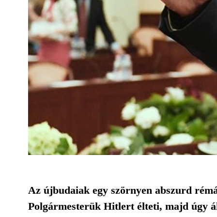
Az újbudaiak egy szörnyen abszurd rém
Polgármesterük Hitlert élteti, majd úgy á