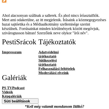
Ahol alacsonyan szállnak a sallerek. És ahol nincs íróasztalfiók.
Mert ami odakerülne, az itt megjelenik. Írásaink a közmegegyezéses
hazai sajtóetika és a Médiaalkotmány szellemisége szerint
készülnek. Forrásainkat minden körülmények között megóvjuk,
szivárogtasson bátran! Szerzőink neve olykor "írói név".
PestiSrácok
Tájékoztatók
Impresszum
Adatvédelmi
tájékoztató
Sütikezelési
tájékoztató
Felhasználási feltételek
Moderálási elveink
Galériák
PS TVPodcast
Videók
Képgalériák
Süti beállítások
*Kell még valamit mondanom Ildikó?