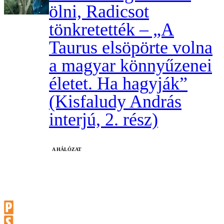
ölni, Radicsot
tönkretették – „A
Taurus elsöpörte volna
a magyar könnyűzenei
életet. Ha hagyják”
(Kisfaludy András
interjú, 2. rész)
A HÁLÓZAT