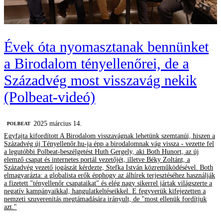
Évek óta nyomasztanak bennünket
a Birodalom tényellenőrei, de a
Századvég most visszavág nekik
(Polbeat-videó)
2025 március 14.
‎POLBEAT
Egyfajta kifordított A Birodalom visszavágnak lehetünk szemtanúi, hiszen a
Századvég új Tényellenőr.hu-ja épp a birodalomnak vág vissza - vezette fel
a legutóbbi Polbeat-beszélgetést Huth Gergely, aki Both Hunort, az új
elemző csapat és internetes portál vezetőjét, illetve Béky Zoltánt, a
Századvég vezető jogászát kérdezte, Stefka István közreműködésével. Both
elmagyarázta: a globalista erők épphogy az álhírek terjesztéséhez használják
a fizetett "tényellenőr csapataikat" és elég nagy sikerrel jártak világszerte a
negatív kampányaikkal, hangulatkeltéseikkel. E fegyverük kifejezetten a
nemzeti szuverenitás megtámadására irányult, de "most ellenük fordítjuk
azt."