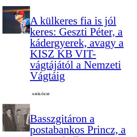
A külkeres fia is jól
keres: Geszti Péter, a
kádergyerek, avagy a
KISZ KB VIT-
vágtájától a Nemzeti
Vágtáig
A HÁLÓZAT
Basszgitáron a
postabankos Princz, a