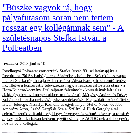
"Büszke vagyok rá, hogy
pályafutásom során nem tettem
rosszat egy kollégámnak sem" - A
születésnapos Stefka István a
Polbeatben
2023 június 10.
‎POLBEAT
Rendhagyó Polbeatet szerveztünk Stefka István 80. születésnapjára a
Revolution '56 Szabadságharcos Sörözőbe, ahol a PestiSrácok.hu-s csapat
mellett Stefka régi barátja és harcostársa, Alexa Károly irodalomtörténész,
író, illetve a konzervatív televíziózás nagy, a rendszerváltoztatás utáni - a
Horn-Kuncze-kormány által teljesen felszámolt - korszakának két jeles
alakja (egyben az ünnepelt akkori munkatársa), Mátyássy Andrea és Dézsy
Zoltán is elmondta méltatását, visszaemlékezését. Megszólalt továbbá Stefka
István felesége, Naszályi Kornélia és egyik lánya, Stefka Nóra, továbbá
Ambrózy Áron, Szabó Gergő és Szalai Szilárd. A Huth Gergely által
celebrált rendkívüli adást végül egy fergeteges köszöntés követte, a tortát és
a pezsgőt Stefka István kedvenc együttesének, az AC/DC-nek a dübörgésére
hozták be a kollégák.