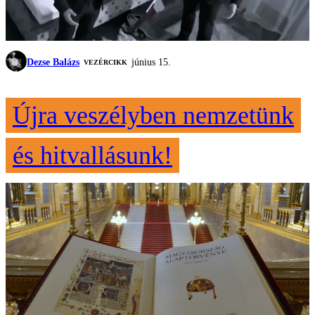
Dezse Balázs
június 15.
VEZÉRCIKK
Újra veszélyben nemzetünk
és hitvallásunk!