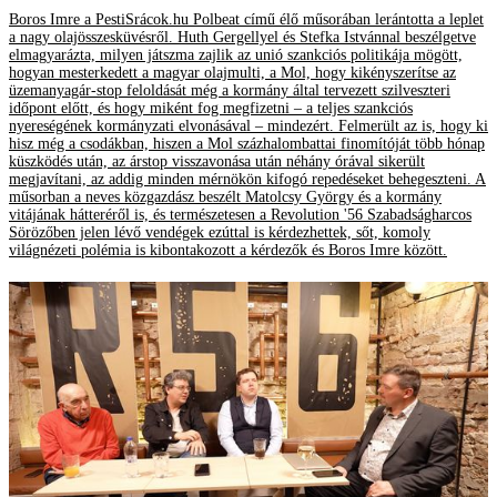
Boros Imre a PestiSrácok.hu Polbeat című élő műsorában lerántotta a leplet
a nagy olajösszesküvésről. Huth Gergellyel és Stefka Istvánnal beszélgetve
elmagyarázta, milyen játszma zajlik az unió szankciós politikája mögött,
hogyan mesterkedett a magyar olajmulti, a Mol, hogy kikényszerítse az
üzemanyagár-stop feloldását még a kormány által tervezett szilveszteri
időpont előtt, és hogy miként fog megfizetni – a teljes szankciós
nyereségének kormányzati elvonásával – mindezért. Felmerült az is, hogy ki
hisz még a csodákban, hiszen a Mol százhalombattai finomítóját több hónap
küszködés után, az árstop visszavonása után néhány órával sikerült
megjavítani, az addig minden mérnökön kifogó repedéseket behegeszteni. A
műsorban a neves közgazdász beszélt Matolcsy György és a kormány
vitájának hátteréről is, és természetesen a Revolution '56 Szabadságharcos
Sörözőben jelen lévő vendégek ezúttal is kérdezhettek, sőt, komoly
világnézeti polémia is kibontakozott a kérdezők és Boros Imre között.