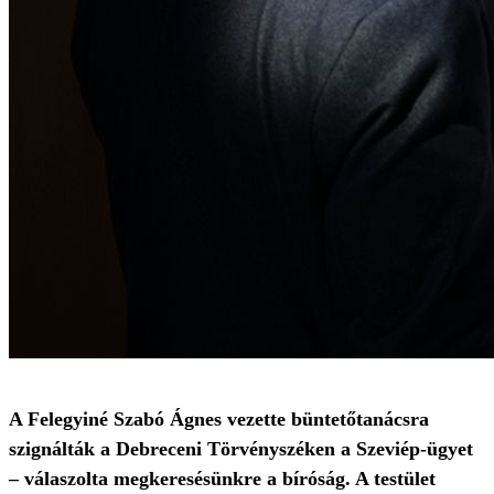
A Felegyiné Szabó Ágnes vezette büntetőtanácsra
szignálták a Debreceni Törvényszéken a Szeviép-ügyet
– válaszolta megkeresésünkre a bíróság. A testület