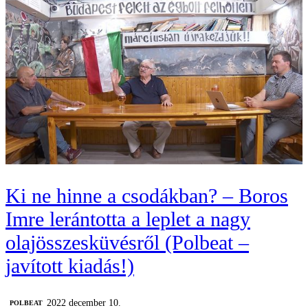
Ki ne hinne a csodákban? – Boros
Imre lerántotta a leplet a nagy
olajösszesküvésről (Polbeat –
javított kiadás!)
2022 december 10.
‎POLBEAT