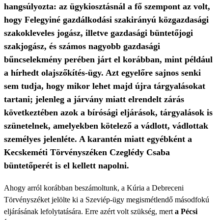
hangsúlyozta: az ügykiosztásnál a fő szempont az volt,
hogy Felegyiné gazdálkodási szakirányú közgazdasági
szakokleveles jogász, illetve gazdasági büntetőjogi
szakjogász, és számos nagyobb gazdasági
bűncselekmény perében járt el korábban, mint például
a hírhedt olajszőkítés-ügy. Azt egyelőre sajnos senki
sem tudja, hogy mikor lehet majd újra tárgyalásokat
tartani; jelenleg a járvány miatt elrendelt zárás
következtében azok a bírósági eljárások, tárgyalások is
szünetelnek, amelyekben kötelező a vádlott, vádlottak
személyes jelenléte. A karantén miatt egyébként a
Kecskeméti Törvényszéken Czeglédy Csaba
büntetőperét is el kellett napolni.
Ahogy arról korábban beszámoltunk, a Kúria a Debreceni
Törvényszéket jelölte ki a Szeviép-ügy megismétlendő másodfokú
eljárásának lefolytatására. Erre azért volt szükség, mert
a Pécsi