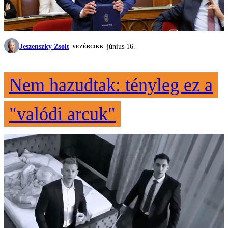
Jeszenszky Zsolt
június 16.
VEZÉRCIKK
Nem hazudtak: tényleg ez a
"valódi arcuk"