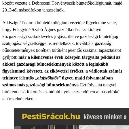
között vezette a Debreceni Törvényszék büntetőkollégiumát, majd
2013-tól másodfokon tanácselnök.
A kiszignáláskor a büntetőkollégium vezetője figyelembe vette,
hogy Felegyiné Szabó Ágnes gazdálkodási szakirányú
közgazdasági szakokleveles jogász, illetve gazdasági büntetőjogi
szakjogász végzettséggel is rendelkezik, továbbá a gazdasági
bűncselekmények körében bíróként jelentős szakmai tapasztalatot
gyűjtött:
már a kilencvenes évek közepén tárgyalta például az
akkori gazdasági bűncselekmények között a leginkább
figyelemmel követett, az elkövetési értéket, a vádlottak számát
tekintve jelentős
„olajszőkítős”
ügyet, majd folyamatában
számos más gazdasági bűncselekményt.
Ezt folytatta megyei
bíróként első fokon és az utóbbi nyolc esztendőben a másodfokú
tanács elnökeként.