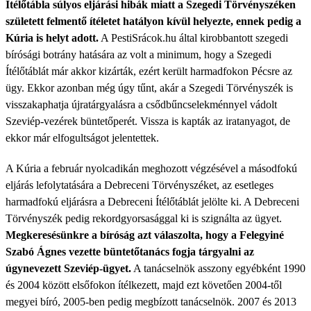
Ítélőtábla súlyos eljárási hibák miatt a Szegedi Törvényszéken
született felmentő ítéletet hatályon kívül helyezte, ennek pedig a
Kúria is helyt adott.
A PestiSrácok.hu által kirobbantott szegedi
bírósági botrány hatására az volt a minimum, hogy a Szegedi
Ítélőtáblát már akkor kizárták, ezért került harmadfokon Pécsre az
ügy. Ekkor azonban még úgy tűnt, akár a Szegedi Törvényszék is
visszakaphatja újratárgyalásra a csődbűncselekménnyel vádolt
Szeviép-vezérek büntetőperét. Vissza is kapták az iratanyagot, de
ekkor már elfogultságot jelentettek.
A Kúria a február nyolcadikán meghozott végzésével a másodfokú
eljárás lefolytatására a Debreceni Törvényszéket, az esetleges
harmadfokú eljárásra a Debreceni Ítélőtáblát jelölte ki. A Debreceni
Törvényszék pedig rekordgyorsasággal ki is szignálta az ügyet.
Megkeresésünkre a bíróság azt válaszolta, hogy a Felegyiné
Szabó Ágnes vezette büntetőtanács fogja tárgyalni az
úgynevezett Szeviép-ügyet.
A tanácselnök asszony egyébként 1990
és 2004 között elsőfokon ítélkezett, majd ezt követően 2004-től
megyei bíró, 2005-ben pedig megbízott tanácselnök. 2007 és 2013