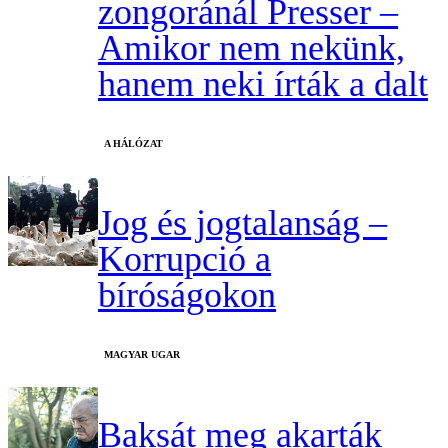
zongoránál Presser –
Amikor nem nekünk,
hanem neki írták a dalt
A HÁLÓZAT
Jog és jogtalanság –
Korrupció a
bíróságokon
MAGYAR UGAR
Baksát meg akarták