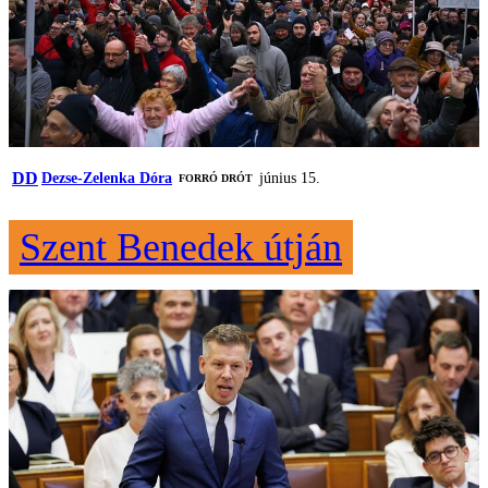
DD
Dezse-Zelenka Dóra
június 15.
FORRÓ DRÓT
Szent Benedek útján