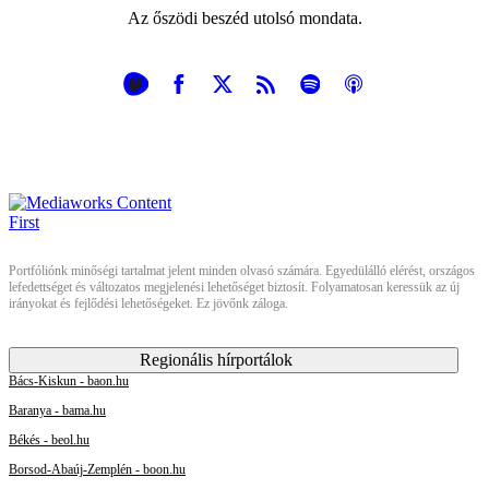
Az őszödi beszéd utolsó mondata.
Portfóliónk minőségi tartalmat jelent minden olvasó számára. Egyedülálló elérést, országos
lefedettséget és változatos megjelenési lehetőséget biztosít. Folyamatosan keressük az új
irányokat és fejlődési lehetőségeket. Ez jövőnk záloga.
Regionális hírportálok
Bács-Kiskun - baon.hu
Baranya - bama.hu
Békés - beol.hu
Borsod-Abaúj-Zemplén - boon.hu