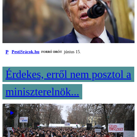
P
PestiSrácok.hu
június 15.
FORRÓ DRÓT
Érdekes, erről nem posztol a
miniszterelnök...