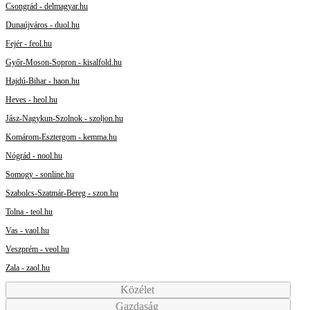
Csongrád - delmagyar.hu
Dunaújváros - duol.hu
Fejér - feol.hu
Győr-Moson-Sopron - kisalfold.hu
Hajdú-Bihar - haon.hu
Heves - heol.hu
Jász-Nagykun-Szolnok - szoljon.hu
Komárom-Esztergom - kemma.hu
Nógrád - nool.hu
Somogy - sonline.hu
Szabolcs-Szatmár-Bereg - szon.hu
Tolna - teol.hu
Vas - vaol.hu
Veszprém - veol.hu
Zala - zaol.hu
Közélet
Gazdaság