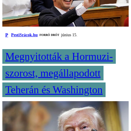
P
PestiSrácok.hu
június 15.
FORRÓ DRÓT
Megnyitották a Hormuzi-
szorost, megállapodott
Teherán és Washington