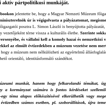
ti aktív pártpolitikusi munkáját.
ebookon
jelentette be, hogy a Magyar Nemzeti Múzeum főiga
miniszterelnök úr is végigolvasta a pályázatomat, megism
főigazgatói posztra L. Simon László is benyújtotta pályázatát,
 vezetőjeként térne vissza a kulturális életbe.
Szerinte sokka
 versenyébe, és vállalni kell a komoly hazai és nemzetközi 
enekkel az elmúlt évtizedekben a múzeum vezetése nem me
, hogy a múzeum nem nélkülözheti az egyértelmű állásfoglal
ető orientáló, identitásformáló szándékot.
múzeumi munkát, hanem hogy felkarolandó témákat, ügy
ogy a kormányzat számára is fontos kérdéseket szellemil
-egy téma alapos előkészítésével elkerülhetők vagy mege
 évtizedben számos esetben, pl. szoborállítások, újra teme