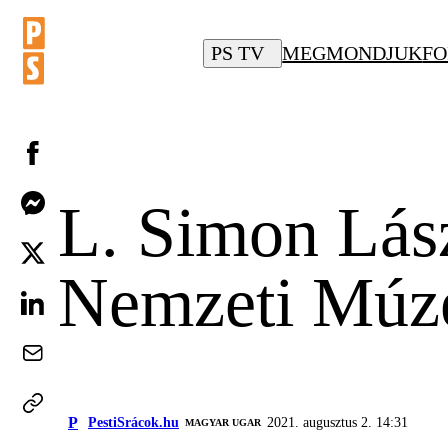
PS TV
MEGMONDJUK
FO
L. Simon Lász
Nemzeti Múze
P
PestiSrácok.hu
2021. augusztus 2. 14:31
MAGYAR UGAR