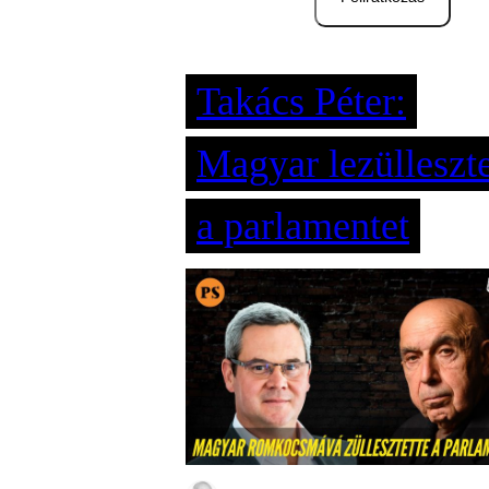
Takács Péter:
Magyar lezülleszte
a parlamentet