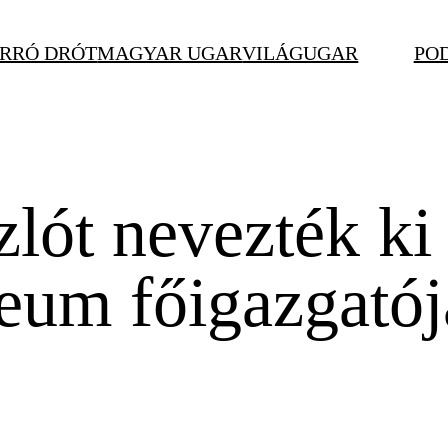
RRÓ DRÓT
MAGYAR UGAR
VILÁGUGAR
PO
lót nevezték ki
um főigazgatój