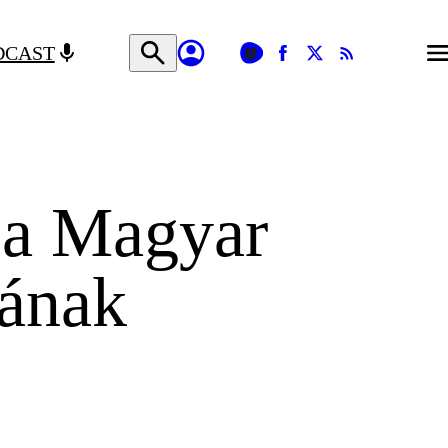
DCAST
 a Magyar
ának