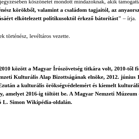
ejegyzésében köszönetet mondott mindazoknak, akik támogatt
nész körökből, valamint a családom tagjaitól, az anyaorsz
sáért elkötelezett politikusoktól érkező bátorítást"
– írja.
örténész, levéltáros vezette.
2010 között a Magyar Írószövetség titkára volt, 2010-től f
mzeti Kulturális Alap Bizottságának elnöke, 2012. június 1
. Ezután a kulturális örökségvédelemért és kiemelt kulturá
ány, amelyet 2016-ig töltött be. A Magyar Nemzeti Múzeum 
tó L. Simon Wikipédia-oldalán.