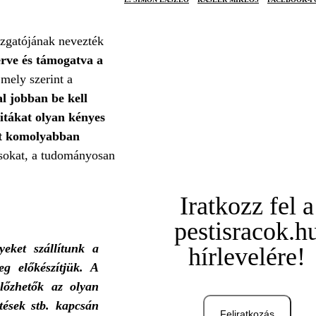
zgatójának nevezték
erve és támogatva a
 mely szerint a
l jobban be kell
vitákat olyan kényes
rt komolyabban
ásokat, a tudományosan
Iratkozz fel a
pestisracok.h
eket szállítunk a
hírlevelére!
eg előkészítjük. A
lőzhetők az olyan
tések stb. kapcsán
Feliratkozás