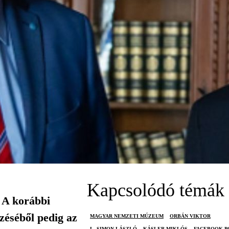
Kapcsolódó témák
 A korábbi
yzéséből pedig az
MAGYAR NEMZETI MÚZEUM
ORBÁN VIKTOR
L. SIMON LÁSZLÓ
KÁSLER MIKLÓS
FACEBOOK-P