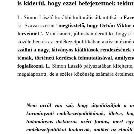
is kiderül, hogy ezzel befejezettnek tekin
L. Simon László korábbi kulturális államtitkár a
Fac
ki. Szavai szerint "
megtisztelő, hogy Orbán Viktor 
terveimet".
Mint ismert, júliusban derült ki, hogy a 
közéletben és az emlékezetpolitikában aktív intézmény
szállni a nagy, látványos kiállítások rendezésének
témák, történeti kérdések felmutatásával, amily
foglalkozni.
L. Simon László pályázatában kifejtette
megalapozott, de a széles közönség számára értelmezh
Nem arról van szó, hogy átpolitizáljuk a 
kormányzati emlékezetpolitikának, illetve, h
tudományos diskurzus azért fontos, mert egy
emlékezetpolitikai kudarcok, amiket az elmúlt