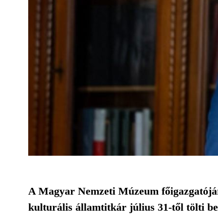
A Magyar Nemzeti Múzeum főigazgatójána
kulturális államtitkár július 31-től tölti