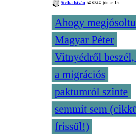
Stefka István
június 15.
AZ ÖREG
Ahogy megjósoltu
Magyar Péter
Vitnyédről beszél,
a migrációs
paktumról szinte
semmit sem (cikk
frissül!)