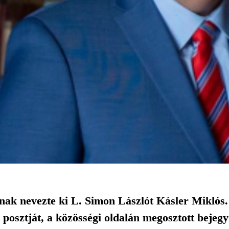
k nevezte ki L. Simon Lászlót Kásler Miklós.
 be posztját, a közösségi oldalán megosztott bejeg