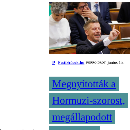
P
PestiSrácok.hu
június 15.
FORRÓ DRÓT
Megnyitották a
Hormuzi-szorost,
megállapodott