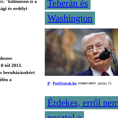
Teherán és
ák: "
különösen is a
ági és erdélyi
Washington
ideszes
8-tól 2013.
lis beruházásokért
élén a
P
PestiSrácok.hu
június 15.
FORRÓ DRÓT
Érdekes, erről ne
posztol a