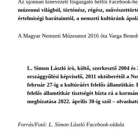
Az újonnan kinevezett főigazgató hétfői Facebook-b
múzeumi világból, történész, régész, művészettörté
értelmiségi barátaimtól, a nemzeti kultúránk ápolá
A Magyar Nemzeti Múzeumot 2016 óta Varga Benedek t
L. Simon László író, költő, szerkesztő 2004 és 
országgyűlési képviselő, 2011 októberétől a Ne
február 27-ig a kultúráért felelős államtitkár
felelős államtitkár tisztségét bízta rá a korm
megbízatása 2022. április 30-ig szól – olvasha
Forrás/Fotó: L. Simon László Facebook-oldala