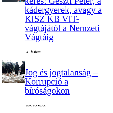
keres: Geszti Péter, a
kádergyerek, avagy a
KISZ KB VIT-
vágtájától a Nemzeti
Vágtáig
A HÁLÓZAT
Jog és jogtalanság –
Korrupció a
bíróságokon
MAGYAR UGAR