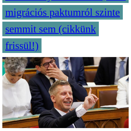
migrációs paktumról szinte
semmit sem (cikkünk
frissül!)