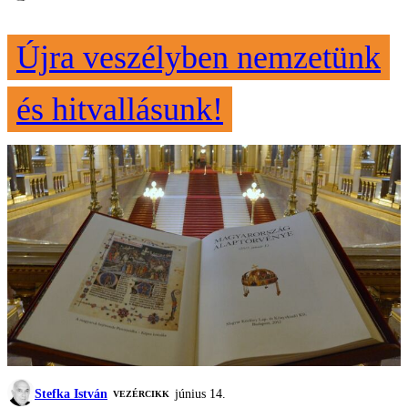
Újra veszélyben nemzetünk
és hitvallásunk!
Stefka István
június 14.
VEZÉRCIKK