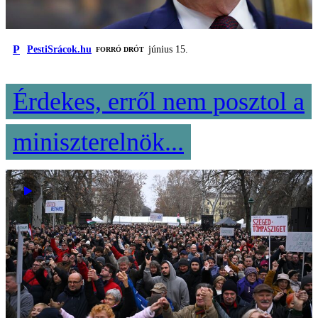
P
PestiSrácok.hu
június 15.
FORRÓ DRÓT
Érdekes, erről nem posztol a
miniszterelnök...