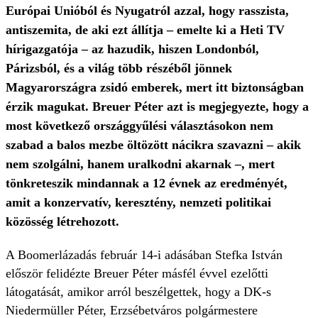
Európai Unióból és Nyugatról azzal, hogy rasszista,
antiszemita, de aki ezt állítja – emelte ki a Heti TV
hírigazgatója – az hazudik, hiszen Londonból,
Párizsból, és a világ több részéből jönnek
Magyarországra zsidó emberek, mert itt biztonságban
érzik magukat. Breuer Péter azt is megjegyezte, hogy a
most következő országgyűlési választásokon nem
szabad a balos mezbe öltözött nácikra szavazni – akik
nem szolgálni, hanem uralkodni akarnak –, mert
tönkreteszik mindannak a 12 évnek az eredményét,
amit a konzervatív, keresztény, nemzeti politikai
közösség létrehozott.
A Boomerlázadás február 14-i adásában Stefka István
először felidézte Breuer Péter másfél évvel ezelőtti
látogatását, amikor arról beszélgettek, hogy a DK-s
Niedermüller Péter, Erzsébetváros polgármestere