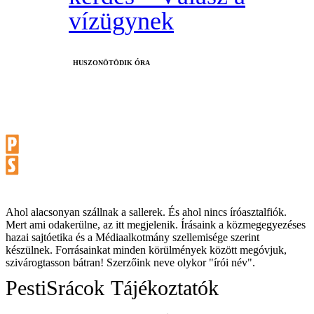
vízügynek
HUSZONÖTÖDIK ÓRA
Ahol alacsonyan szállnak a sallerek. És ahol nincs íróasztalfiók.
Mert ami odakerülne, az itt megjelenik. Írásaink a közmegegyezéses
hazai sajtóetika és a Médiaalkotmány szellemisége szerint
készülnek. Forrásainkat minden körülmények között megóvjuk,
szivárogtasson bátran! Szerzőink neve olykor "írói név".
PestiSrácok
Tájékoztatók