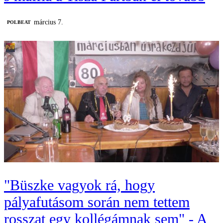
március 7.
‎POLBEAT
"Büszke vagyok rá, hogy
pályafutásom során nem tettem
rosszat egy kollégámnak sem" - A