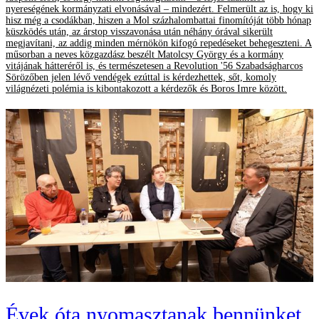
nyereségének kormányzati elvonásával – mindezért. Felmerült az is, hogy ki
hisz még a csodákban, hiszen a Mol százhalombattai finomítóját több hónap
küszködés után, az árstop visszavonása után néhány órával sikerült
megjavítani, az addig minden mérnökön kifogó repedéseket behegeszteni. A
műsorban a neves közgazdász beszélt Matolcsy György és a kormány
vitájának hátteréről is, és természetesen a Revolution '56 Szabadságharcos
Sörözőben jelen lévő vendégek ezúttal is kérdezhettek, sőt, komoly
világnézeti polémia is kibontakozott a kérdezők és Boros Imre között.
Évek óta nyomasztanak bennünket