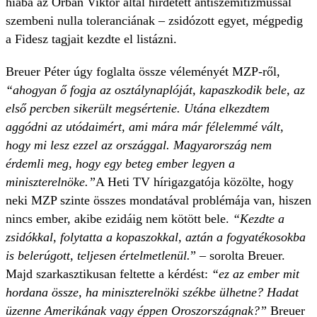
hiába az Orbán Viktor által hirdetett antiszemitizmussal
szembeni nulla toleranciának – zsidózott egyet, mégpedig
a Fidesz tagjait kezdte el listázni.
Breuer Péter úgy foglalta össze véleményét MZP-ről,
“ahogyan ő fogja az osztálynaplóját, kapaszkodik bele, az
első percben sikerült megsértenie. Utána elkezdtem
aggódni az utódaimért, ami mára már félelemmé vált,
hogy mi lesz ezzel az országgal. Magyarország nem
érdemli meg, hogy egy beteg ember legyen a
miniszterelnöke.”
A Heti TV hírigazgatója közölte, hogy
neki MZP szinte összes mondatával problémája van, hiszen
nincs ember, akibe ezidáig nem kötött bele.
“Kezdte a
zsidókkal, folytatta a kopaszokkal, aztán a fogyatékosokba
is belerúgott, teljesen értelmetlenül.
” – sorolta Breuer.
Majd szarkasztikusan feltette a kérdést:
“ez az ember mit
hordana össze, ha miniszterelnöki székbe ülhetne? Hadat
üzenne Amerikának vagy éppen Oroszországnak?”
Breuer