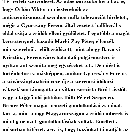
TV bérleti szerződését. Az adásban szóba került az is,
hogy Orbán Viktor miniszterelnök az
antiszemitizmussal szemben nulla toleranciát hirdetett,
mégis a Gyurcsány Ferenc által vezetett balliberális
oldal szítja a zsidók elleni gyűlöletet. Legutóbb a magát
kereszténynek hazudó Márki-Zay Péter, ellenzéki
miniszterelnök-jelölt zsidózott, mint ahogy Baranyi
Krisztina, Ferencváros baloldali polgármestere is
nyíltan antiszemita megjegyzéseket tett. De miért is
történhetne ez másképpen, amikor Gyurcsány Ferenc,
a szivárványkoalíció vezetője a szerencsi időközi
választáson támogatta a nyíltan rasszista Bíró Lászlót,
vagy a fajgyűlölő jobbikos Tóth Pétert Szegeden.
Breuer Péter magát nemzeti gondolkodású zsidónak
tartja, mint ahogy Magyarországon a zsidó emberek is
mindig nemzeti gondolkodásúak voltak. Emellett a
műsorban kitértek arra is, hogy hazánkat támadják az