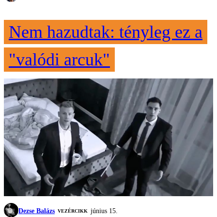
Nem hazudtak: tényleg ez a
"valódi arcuk"
Dezse Balázs
június 15.
VEZÉRCIKK