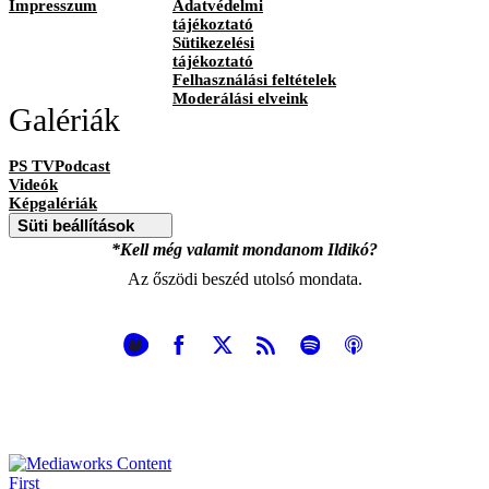
Impresszum
Adatvédelmi
tájékoztató
Sütikezelési
tájékoztató
Felhasználási feltételek
Moderálási elveink
Galériák
PS TVPodcast
Videók
Képgalériák
Süti beállítások
*Kell még valamit mondanom Ildikó?
Az őszödi beszéd utolsó mondata.