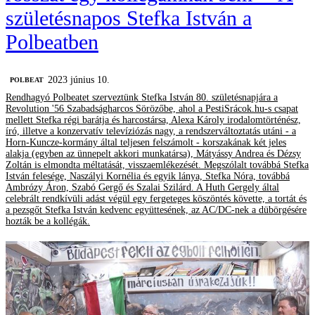
születésnapos Stefka István a
Polbeatben
2023 június 10.
‎POLBEAT
Rendhagyó Polbeatet szerveztünk Stefka István 80. születésnapjára a
Revolution '56 Szabadságharcos Sörözőbe, ahol a PestiSrácok.hu-s csapat
mellett Stefka régi barátja és harcostársa, Alexa Károly irodalomtörténész,
író, illetve a konzervatív televíziózás nagy, a rendszerváltoztatás utáni - a
Horn-Kuncze-kormány által teljesen felszámolt - korszakának két jeles
alakja (egyben az ünnepelt akkori munkatársa), Mátyássy Andrea és Dézsy
Zoltán is elmondta méltatását, visszaemlékezését. Megszólalt továbbá Stefka
István felesége, Naszályi Kornélia és egyik lánya, Stefka Nóra, továbbá
Ambrózy Áron, Szabó Gergő és Szalai Szilárd. A Huth Gergely által
celebrált rendkívüli adást végül egy fergeteges köszöntés követte, a tortát és
a pezsgőt Stefka István kedvenc együttesének, az AC/DC-nek a dübörgésére
hozták be a kollégák.