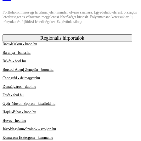
Portfóliónk minőségi tartalmat jelent minden olvasó számára. Egyedülálló elérést, országos
lefedettséget és változatos megjelenési lehetőséget biztosít. Folyamatosan keressük az új
irányokat és fejlődési lehetőségeket. Ez jövőnk záloga.
Regionális hírportálok
Bács-Kiskun - baon.hu
Baranya - bama.hu
Békés - beol.hu
Borsod-Abaúj-Zemplén - boon.hu
Csongrád - delmagyar.hu
Dunaújváros - duol.hu
Fejér - feol.hu
Győr-Moson-Sopron - kisalfold.hu
Hajdú-Bihar - haon.hu
Heves - heol.hu
Jász-Nagykun-Szolnok - szoljon.hu
Komárom-Esztergom - kemma.hu