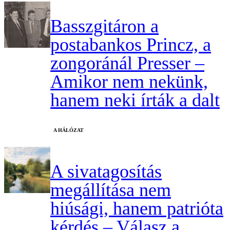
Basszgitáron a
postabankos Princz, a
zongoránál Presser –
Amikor nem nekünk,
hanem neki írták a dalt
A HÁLÓZAT
A sivatagosítás
megállítása nem
hiúsági, hanem patrióta
kérdés – Válasz a