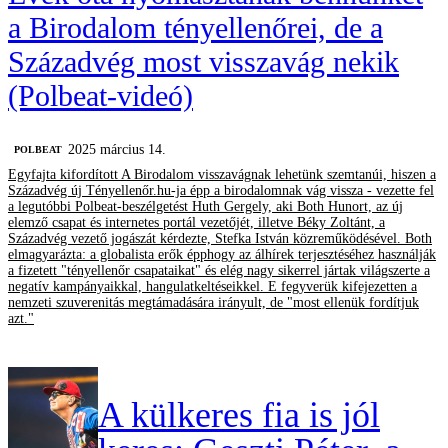
a Birodalom tényellenőrei, de a
Századvég most visszavág nekik
(Polbeat-videó)
2025 március 14.
‎POLBEAT
Egyfajta kifordított A Birodalom visszavágnak lehetünk szemtanúi, hiszen a
Századvég új Tényellenőr.hu-ja épp a birodalomnak vág vissza - vezette fel
a legutóbbi Polbeat-beszélgetést Huth Gergely, aki Both Hunort, az új
elemző csapat és internetes portál vezetőjét, illetve Béky Zoltánt, a
Századvég vezető jogászát kérdezte, Stefka István közreműködésével. Both
elmagyarázta: a globalista erők épphogy az álhírek terjesztéséhez használják
a fizetett "tényellenőr csapataikat" és elég nagy sikerrel jártak világszerte a
negatív kampányaikkal, hangulatkeltéseikkel. E fegyverük kifejezetten a
nemzeti szuverenitás megtámadására irányult, de "most ellenük fordítjuk
azt."
A külkeres fia is jól