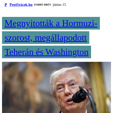
P
PestiSrácok.hu
június 15.
FORRÓ DRÓT
Megnyitották a Hormuzi-
szorost, megállapodott
Teherán és Washington