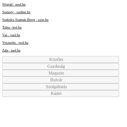
Nógrád - nool.hu
Somogy - sonline.hu
Szabolcs-Szatmár-Bereg - szon.hu
Tolna - teol.hu
Vas - vaol.hu
Veszprém - veol.hu
Zala - zaol.hu
Közélet
Gazdaság
Magazin
Bulvár
Szolgáltatás
Rádió