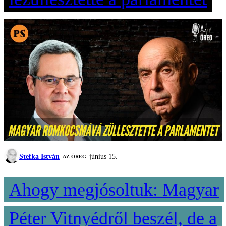
Stefka István
június 15.
AZ ÖREG
Ahogy megjósoltuk: Magyar
Péter Vitnyédről beszél, de a