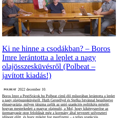
Ki ne hinne a csodákban? – Boros
Imre lerántotta a leplet a nagy
olajösszesküvésről (Polbeat –
javított kiadás!)
2022 december 10.
‎POLBEAT
Boros Imre a PestiSrácok.hu Polbeat című élő műsorában lerántotta a leplet
a nagy olajösszesküvésről. Huth Gergellyel és Stefka Istvánnal beszélgetve
elmagyarázta, milyen játszma zajlik az unió szankciós politikája mögött,
hogyan mesterkedett a magyar olajmulti, a Mol, hogy kikényszerítse az
üzemanyagár-stop feloldását még a kormány által tervezett szilveszteri
időpont előtt, és hogy miként fog megfizetni – a teljes szankciós