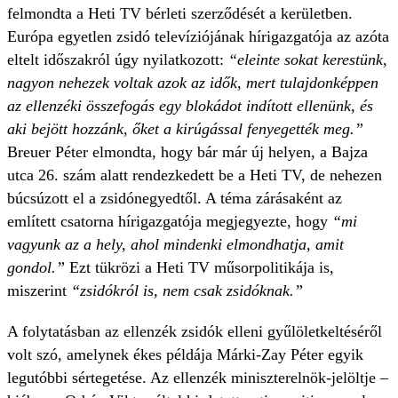
felmondta a Heti TV bérleti szerződését a kerületben.
Európa egyetlen zsidó televíziójának hírigazgatója az azóta
eltelt időszakról úgy nyilatkozott:
“eleinte sokat kerestünk,
nagyon nehezek voltak azok az idők, mert tulajdonképpen
az ellenzéki összefogás egy blokádot indított ellenünk, és
aki bejött hozzánk, őket a kirúgással fenyegették meg.”
Breuer Péter elmondta, hogy bár már új helyen, a Bajza
utca 26. szám alatt rendezkedett be a Heti TV, de nehezen
búcsúzott el a zsidónegyedtől. A téma zárásaként az
említett csatorna hírigazgatója megjegyezte, hogy
“mi
vagyunk az a hely, ahol mindenki elmondhatja, amit
gondol.”
Ezt tükrözi a Heti TV műsorpolitikája is,
miszerint
“zsidókról is, nem csak zsidóknak.”
A folytatásban az ellenzék zsidók elleni gyűlöletkeltéséről
volt szó, amelynek ékes példája Márki-Zay Péter egyik
legutóbbi sértegetése. Az ellenzék miniszterelnök-jelöltje –