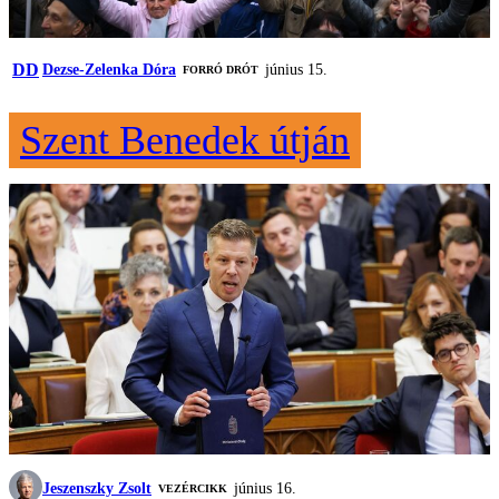
DD
Dezse-Zelenka Dóra
június 15.
FORRÓ DRÓT
Szent Benedek útján
Jeszenszky Zsolt
június 16.
VEZÉRCIKK