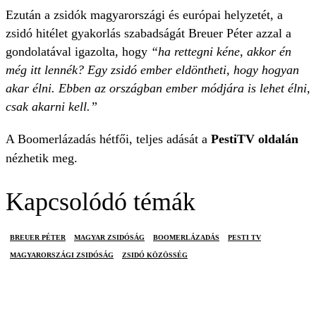
Ezután a zsidók magyarországi és európai helyzetét, a
zsidó hitélet gyakorlás szabadságát Breuer Péter azzal a
gondolatával igazolta, hogy
“ha rettegni kéne, akkor én
még itt lennék? Egy zsidó ember eldöntheti, hogy hogyan
akar élni. Ebben az országban ember módjára is lehet élni,
csak akarni kell.”
A Boomerlázadás hétfői, teljes adását a
PestiTV oldalán
nézhetik meg.
Kapcsolódó témák
BREUER PÉTER
MAGYAR ZSIDÓSÁG
BOOMERLÁZADÁS
PESTI TV
MAGYARORSZÁGI ZSIDÓSÁG
ZSIDÓ KÖZÖSSÉG