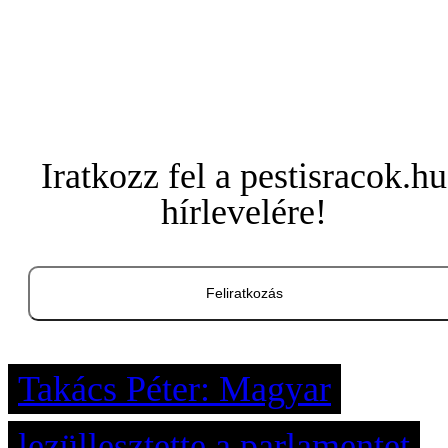
Iratkozz fel a pestisracok.hu
hírlevelére!
Feliratkozás
Takács Péter: Magyar
lezüllesztette a parlamentet