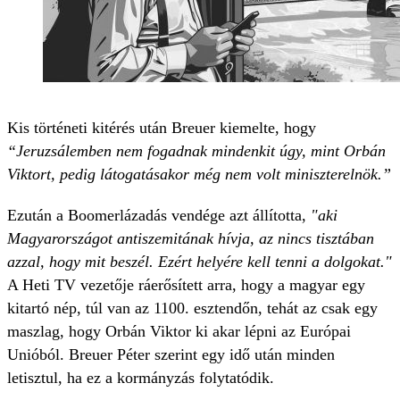
Kis történeti kitérés után Breuer kiemelte, hogy
“Jeruzsálemben nem fogadnak mindenkit úgy, mint Orbán
Viktort, pedig látogatásakor még nem volt miniszterelnök.”
Ezután a Boomerlázadás vendége azt állította,
"aki
Magyarországot antiszemitának hívja, az nincs tisztában
azzal, hogy mit beszél. Ezért helyére kell tenni a dolgokat."
A Heti TV vezetője ráerősített arra, hogy a magyar egy
kitartó nép, túl van az 1100. esztendőn, tehát az csak egy
maszlag, hogy Orbán Viktor ki akar lépni az Európai
Unióból. Breuer Péter szerint egy idő után minden
letisztul, ha ez a kormányzás folytatódik.