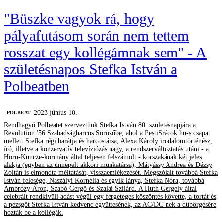
"Büszke vagyok rá, hogy
pályafutásom során nem tettem
rosszat egy kollégámnak sem" - A
születésnapos Stefka István a
Polbeatben
2023 június 10.
‎POLBEAT
Rendhagyó Polbeatet szerveztünk Stefka István 80. születésnapjára a
Revolution '56 Szabadságharcos Sörözőbe, ahol a PestiSrácok.hu-s csapat
mellett Stefka régi barátja és harcostársa, Alexa Károly irodalomtörténész,
író, illetve a konzervatív televíziózás nagy, a rendszerváltoztatás utáni - a
Horn-Kuncze-kormány által teljesen felszámolt - korszakának két jeles
alakja (egyben az ünnepelt akkori munkatársa), Mátyássy Andrea és Dézsy
Zoltán is elmondta méltatását, visszaemlékezését. Megszólalt továbbá Stefka
István felesége, Naszályi Kornélia és egyik lánya, Stefka Nóra, továbbá
Ambrózy Áron, Szabó Gergő és Szalai Szilárd. A Huth Gergely által
celebrált rendkívüli adást végül egy fergeteges köszöntés követte, a tortát és
a pezsgőt Stefka István kedvenc együttesének, az AC/DC-nek a dübörgésére
hozták be a kollégák.