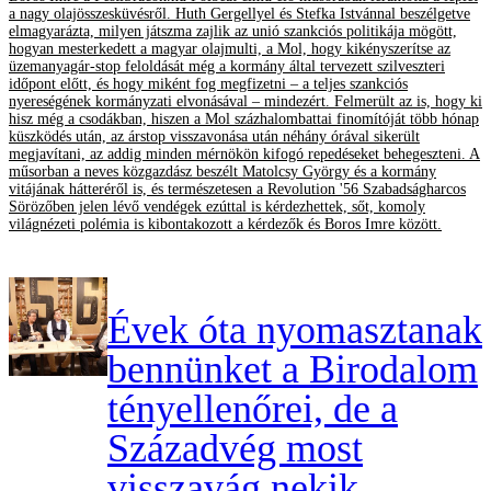
a nagy olajösszesküvésről. Huth Gergellyel és Stefka Istvánnal beszélgetve
elmagyarázta, milyen játszma zajlik az unió szankciós politikája mögött,
hogyan mesterkedett a magyar olajmulti, a Mol, hogy kikényszerítse az
üzemanyagár-stop feloldását még a kormány által tervezett szilveszteri
időpont előtt, és hogy miként fog megfizetni – a teljes szankciós
nyereségének kormányzati elvonásával – mindezért. Felmerült az is, hogy ki
hisz még a csodákban, hiszen a Mol százhalombattai finomítóját több hónap
küszködés után, az árstop visszavonása után néhány órával sikerült
megjavítani, az addig minden mérnökön kifogó repedéseket behegeszteni. A
műsorban a neves közgazdász beszélt Matolcsy György és a kormány
vitájának hátteréről is, és természetesen a Revolution '56 Szabadságharcos
Sörözőben jelen lévő vendégek ezúttal is kérdezhettek, sőt, komoly
világnézeti polémia is kibontakozott a kérdezők és Boros Imre között.
Évek óta nyomasztanak
bennünket a Birodalom
tényellenőrei, de a
Századvég most
visszavág nekik