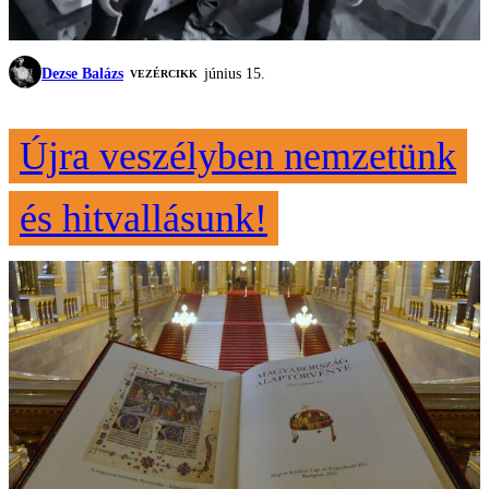
Dezse Balázs
június 15.
VEZÉRCIKK
Újra veszélyben nemzetünk
és hitvallásunk!