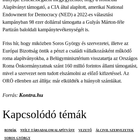
Alapítványt támogató, a CIA által alapított, amerikai National
Endowment for Democracy (NED) a 2022-es választási
kampányban 98 ezer dollárral támogatta a Gulyás Márton-féle
Partizán baloldali kampánytevékenységét is.
Friss hír, hogy miközben Soros György és szervezetei, illetve az
Európai Bizottság öntik a pénzt a családi vállalkozásként működő
roma alapítványokba, a Belügyminisztérium visszatartja az Országos
Roma Önkormányzatnak szánt 160 millió forintos állami támogatást,
mivel a szervezet nem tudott elszámolni az előző kifizetéssel. Az
ORÖ ellenben azt állítja: már elküldték a hiányolt számlákat.
Kontra.hu
Forrás:
Kapcsolódó témák
ROMÁK
NYÍLT TÁRSADALOM ALAPÍTVÁNY
VEZETŐ
ÁLCIVIL SZERVEZETEK
SOROS GYÖRGY