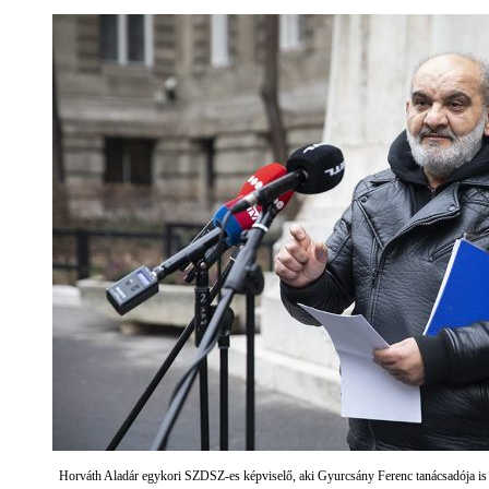
Horváth Aladár egykori SZDSZ-es képviselő, aki Gyurcsány Ferenc tanácsadója is 