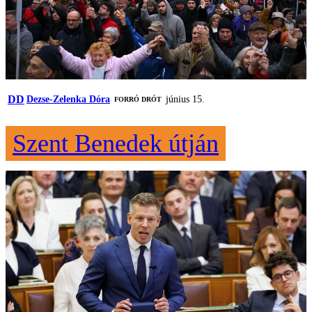
DD
Dezse-Zelenka Dóra
június 15.
FORRÓ DRÓT
Szent Benedek útján