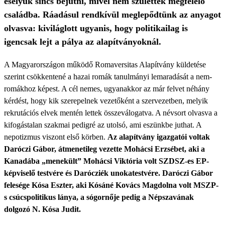
esélyük sincs bejutni, mivel nem születtek megfelelő
családba. Ráadásul rendkívül meglepődtünk az anyagot
olvasva: kiviláglott ugyanis, hogy politikailag is
igencsak lejt a pálya az alapítványoknál.
A Magyarországon működő Romaversitas Alapítvány küldetése
szerint csökkentené a hazai romák tanulmányi lemaradását a nem-
romákhoz képest. A cél nemes, ugyanakkor az már felvet néhány
kérdést, hogy kik szerepelnek vezetőként a szervezetben, melyik
rekrutációs elvek mentén lettek összeválogatva. A névsort olvasva a
kifogástalan szakmai pedigré az utolsó, ami eszünkbe juthat. A
nepotizmus viszont első körben.
Az alapítvány igazgatói voltak
Daróczi Gábor, átmenetileg vezette Mohácsi Erzsébet, aki a
Kanadába „menekült” Mohácsi Viktória volt SZDSZ-es EP-
képviselő testvére és Darócziék unokatestvére. Daróczi Gábor
felesége Kósa Eszter, aki Kósáné Kovács Magdolna volt MSZP-
s csúcspolitikus lánya, a sógornője pedig a Népszavának
dolgozó N. Kósa Judit.