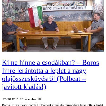
Ki ne hinne a csodákban? – Boros
Imre lerántotta a leplet a nagy
olajösszesküvésről (Polbeat –
javított kiadás!)
2022 december 10.
‎POLBEAT
Boros Imre a PestiSrácok.hu Polbeat című élő műsorában lerántotta a leplet