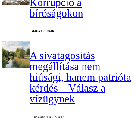
Korrupció a
bíróságokon
MAGYAR UGAR
A sivatagosítás
megállítása nem
hiúsági, hanem patrióta
kérdés – Válasz a
vízügynek
HUSZONÖTÖDIK ÓRA