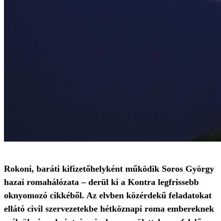
Rokoni, baráti kifizetőhelyként működik Soros György
hazai romahálózata – derül ki a Kontra legfrissebb
oknyomozó cikkéből. Az elvben közérdekű feladatokat
ellátó civil szervezetekbe hétköznapi roma embereknek