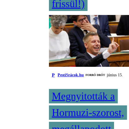
frissül!)
P
PestiSrácok.hu
június 15.
FORRÓ DRÓT
Megnyitották a
Hormuzi-szorost,