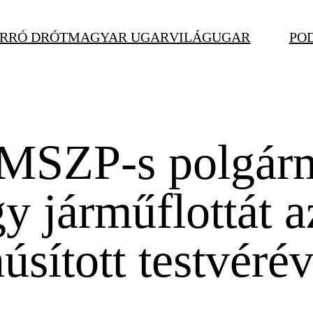
RRÓ DRÓT
MAGYAR UGAR
VILÁGUGAR
PO
 MSZP-s polgárm
gy járműflottát 
úsított testvérév