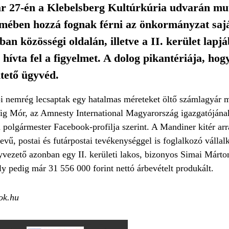
uár 27-én a Klebelsberg Kultúrkúria udvarán mu
mében hozzá fognak férni az önkormányzat sajá
ban közösségi oldalán, illetve a II. kerület lap
vta fel a figyelmet. A dolog pikantériája, ho
tető ügyvéd.
 nemrég lecsaptak egy hatalmas méreteket öltő számlagyár m
ő Vig Mór, az Amnesty International Magyarország igazgatóján
polgármester Facebook-profilja szerint. A Mandiner kitér arr
ű, postai és futárpostai tevékenységgel is foglalkozó vállal
gyvezető azonban egy II. kerületi lakos, bizonyos Simai Márto
y pedig már 31 556 000 forint nettó árbevételt produkált.
ok.hu