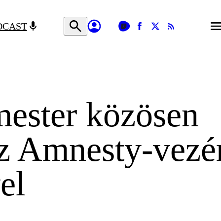
DCAST
ester közösen
az Amnesty-vezé
el