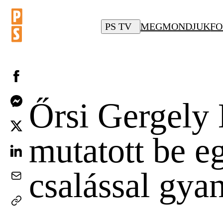
PS TV
MEGMONDJUK
FO
Őrsi Gergely
mutatott be e
csalással gyan