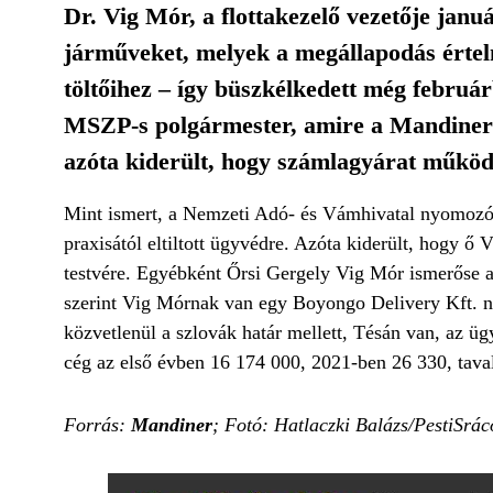
Dr. Vig Mór, a flottakezelő vezetője jan
járműveket, melyek a megállapodás értel
töltőihez – így büszkélkedett még február
MSZP-s polgármester, amire a Mandiner hí
azóta kiderült, hogy számlagyárat működ
Mint ismert, a Nemzeti Adó- és Vámhivatal nyomozói
praxisától eltiltott ügyvédre. Azóta kiderült, hogy 
testvére. Egyébként Őrsi Gergely Vig Mór ismerőse a 
szerint Vig Mórnak van egy Boyongo Delivery Kft. nev
közvetlenül a szlovák határ mellett, Tésán van, az ü
cég az első évben 16 174 000, 2021-ben 26 330, taval
Forrás:
Mandiner
; Fotó: Hatlaczki Balázs/PestiSrác