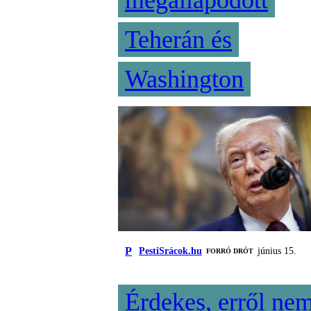
megállapodott
Teherán és
Washington
P
PestiSrácok.hu
június 15.
FORRÓ DRÓT
Érdekes, erről ne