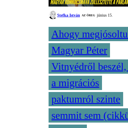
Stefka István
június 15.
AZ ÖREG
Ahogy megjósoltu
Magyar Péter
Vitnyédről beszél,
a migrációs
paktumról szinte
semmit sem (cikk