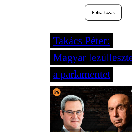
Feliratkozás
Takács Péter:
Magyar lezülleszte
a parlamentet