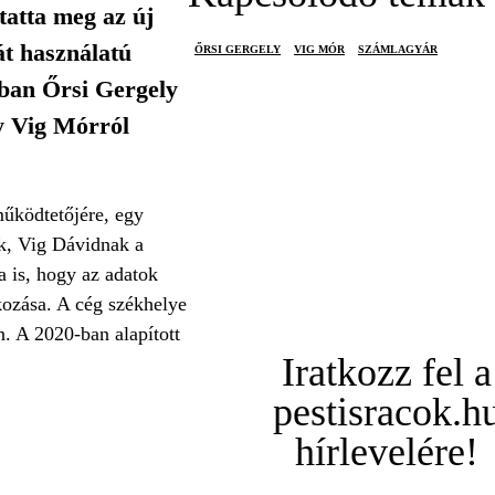
tatta meg az új
t használatú
ŐRSI GERGELY
VIG MÓR
SZÁMLAGYÁR
jában Őrsi Gergely
gy Vig Mórról
űködtetőjére, egy
ak, Vig Dávidnak a
a is, hogy az adatok
kozása. A cég székhelye
n. A 2020-ban alapított
Iratkozz fel a
pestisracok.h
hírlevelére!