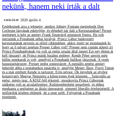
nekünk, hanem neki írták a dalt
2020 április 4.
A HÁLÓZAT
Emlékeznek arra a jelenetre, amikor Johnny Fontane megjelenik Don
Corleone lányának esküvőjén, és elénekel pár dalt a Keresztapában? Persze
segítséget is kért az amúgy Frank Sinatráról mintázott figura. Ha volt
merszünk a Postabank néhai királyát, Princz Gábor bankvezért
keresztapának nevezni az előző cikkünkben, akkor miért ne mondanánk ki,
hogy az ő udvari zenésze Presser Gábor volt? Presser nem csupán slágert írt
Princz Postabankjának (ez volt az egész ország által ismert Ezt egy életen át
kell játszani), de Princz másik bizalmi embere, Kende Péter szerint még
külön zenekaruk is volt, amellyel a Postabank bulikon játszottak. A vezér
basszusgitározott, Presser pedig zongorázott. A zseniális zenész amúgy
bekerült abba a postabankos tanácsba is, amelybe Mester Ákos, Forró Tamás
és a már említett Kende is tartozott. Erős névsor. Ők ügyeltek az elvileg
konzervatív Magyar Nemzetre a kilencvenes évek közepén... Szürreális az
egész, mégis igaz. A KISZ-ből érkezett, moszkovita Princz Gábornak
szüksége volt az arculatfestésre. Kultúremberként tetszelgett, és ehhez
megkapta a segítséget az általa támogatott, zömmel liberális értelmiségtől. A
milliárdok közben eltűntek, de a zene szólt. Folytatjuk a Postabank
történetét.