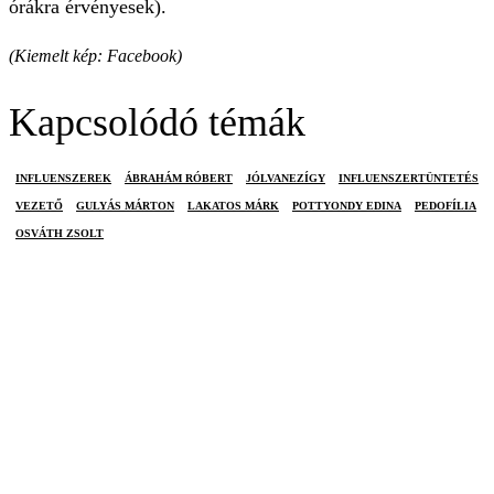
órákra érvényesek).
(Kiemelt kép: Facebook)
Kapcsolódó témák
INFLUENSZEREK
ÁBRAHÁM RÓBERT
JÓLVANEZÍGY
INFLUENSZERTÜNTETÉS
VEZETŐ
GULYÁS MÁRTON
LAKATOS MÁRK
POTTYONDY EDINA
PEDOFÍLIA
OSVÁTH ZSOLT