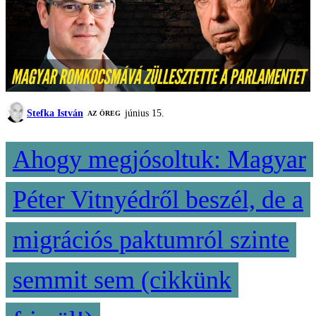
Stefka István
június 15.
AZ ÖREG
Ahogy megjósoltuk: Magyar
Péter Vitnyédről beszél, de a
migrációs paktumról szinte
semmit sem (cikkünk