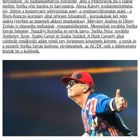
Revolution '56 Szabadságharcos Sörözőbe, ahol a PestiSrácok.hu-s csapat
mellett Stefka régi barátja és harcostársa, Alexa Károly irodalomtörténész,
író, illetve a konzervatív televíziózás nagy, a rendszerváltoztatás utáni - a
Horn-Kuncze-kormány által teljesen felszámolt - korszakának két jeles
alakja (egyben az ünnepelt akkori munkatársa), Mátyássy Andrea és Dézsy
Zoltán is elmondta méltatását, visszaemlékezését. Megszólalt továbbá Stefka
István felesége, Naszályi Kornélia és egyik lánya, Stefka Nóra, továbbá
Ambrózy Áron, Szabó Gergő és Szalai Szilárd. A Huth Gergely által
celebrált rendkívüli adást végül egy fergeteges köszöntés követte, a tortát és
a pezsgőt Stefka István kedvenc együttesének, az AC/DC-nek a dübörgésére
hozták be a kollégák.