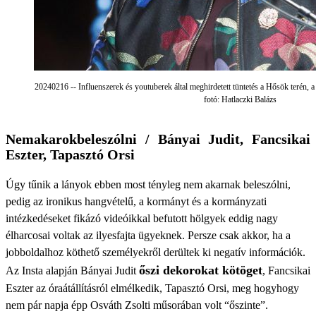
20240216 -- Influenszerek és youtuberek által meghirdetett tüntetés a Hősök terén, a
fotó: Hatlaczki Balázs
Nemakarokbeleszólni / Bányai Judit, Fancsikai
Eszter, Tapasztó Orsi
Úgy tűnik a lányok ebben most tényleg nem akarnak beleszólni,
pedig az ironikus hangvételű, a kormányt és a kormányzati
intézkedéseket fikázó videóikkal befutott hölgyek eddig nagy
élharcosai voltak az ilyesfajta ügyeknek. Persze csak akkor, ha a
jobboldalhoz köthető személyekről derültek ki negatív információk.
őszi dekorokat kötöget
Az Insta alapján Bányai Judit
, Fancsikai
Eszter az óraátállításról elmélkedik, Tapasztó Orsi, meg hogyhogy
nem pár napja épp Osváth Zsolti műsorában volt “őszinte”.