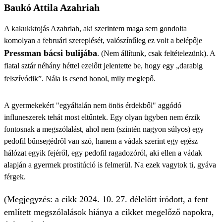
Baukó Attila Azahriah
A kakukktojás Azahriah, aki szerintem maga sem gondolta
komolyan a februári szereplését, valószínűleg ez volt a belépője
Pressman bácsi bulijába
. (Nem állítunk, csak feltételezünk). A
fiatal sztár néhány héttel ezelőtt jelentette be, hogy egy „darabig
felszívódik”. Nála is csend honol, mily meglepő.
A gyermekekért "egyáltalán nem önös érdekből" aggódó
influneszerek tehát most eltűntek. Egy olyan ügyben nem érzik
fontosnak a megszólalást, ahol nem (szintén nagyon súlyos) egy
pedofil bűnsegédről van szó, hanem a vádak szerint egy egész
hálózat egyik fejéről, egy pedofil ragadozóról, aki ellen a vádak
alapján a gyermek prostitúció is felmerül. Na ezek vagytok ti, gyáva
férgek.
(Megjegyzés: a cikk 2024. 10. 27. délelőtt íródott, a fent
említett megszólalások hiánya a cikket megelőző napokra,