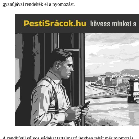
gyanújával rendelték el a nyomozást.
A rendkívül súlyos vádakat tartalmazó ügyben tehát már nyomozás