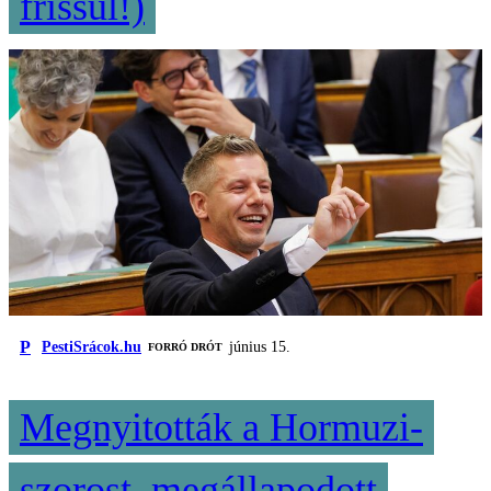
frissül!)
P
PestiSrácok.hu
június 15.
FORRÓ DRÓT
Megnyitották a Hormuzi-
szorost, megállapodott