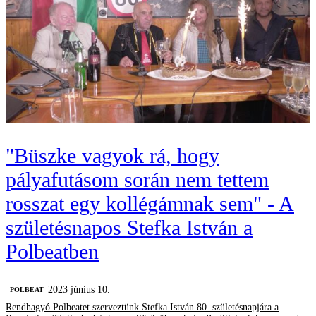
"Büszke vagyok rá, hogy
pályafutásom során nem tettem
rosszat egy kollégámnak sem" - A
születésnapos Stefka István a
Polbeatben
2023 június 10.
‎POLBEAT
Rendhagyó Polbeatet szerveztünk Stefka István 80. születésnapjára a