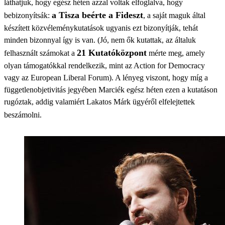
láthatjuk, hogy egész héten azzal voltak elfoglalva, hogy
a Tisza beérte a Fideszt
bebizonyítsák:
, a saját maguk által
készített közvéleménykutatások ugyanis ezt bizonyítják, tehát
minden bizonnyal így is van. (Jó, nem ők kutattak, az általuk
21 Kutatóközpont
felhasznált számokat a
mérte meg, amely
olyan támogatókkal rendelkezik, mint az Action for Democracy
vagy az European Liberal Forum). A lényeg viszont, hogy míg a
függetlenobjetivitás jegyében Marciék egész héten ezen a kutatáson
rugóztak, addig valamiért Lakatos Márk ügyéről elfelejtettek
beszámolni.