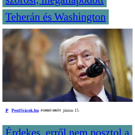
Teherán és Washington
P
PestiSrácok.hu
június 15.
FORRÓ DRÓT
Érdekes, erről nem posztol a