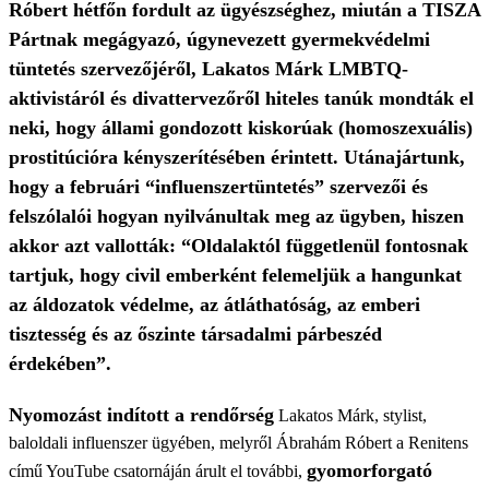
Róbert hétfőn fordult az ügyészséghez, miután a TISZA
Pártnak megágyazó, úgynevezett gyermekvédelmi
tüntetés szervezőjéről, Lakatos Márk LMBTQ-
aktivistáról és divattervezőről hiteles tanúk mondták el
neki, hogy állami gondozott kiskorúak (homoszexuális)
prostitúcióra kényszerítésében érintett. Utánajártunk,
hogy a februári “influenszertüntetés” szervezői és
felszólalói hogyan nyilvánultak meg az ügyben, hiszen
akkor azt vallották: “Oldalaktól függetlenül fontosnak
tartjuk, hogy civil emberként felemeljük a hangunkat
az áldozatok védelme, az átláthatóság, az emberi
tisztesség és az őszinte társadalmi párbeszéd
érdekében”.
Nyomozást indított a rendőrség
Lakatos Márk, stylist,
baloldali influenszer ügyében, melyről Ábrahám Róbert a Renitens
gyomorforgató
című YouTube csatornáján árult el további,