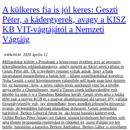
A külkeres fia is jól keres: Geszti
Péter, a kádergyerek, avagy a KISZ
KB VIT-vágtájától a Nemzeti
Vágtáig
2020 április 12.
A HÁLÓZAT
Milliárdokat költött a Postabank a kilencvenes években arra az agresszív,
kikerülhetetlen reklámkampányra, amely mögött az Akció nevű vállalat és
Geszti Péter állt. Ők is tevékeny részesei voltak annak, hogy a bank
zavartalanul menetelhetett a bukás felé – állami tízmilliárdokkal kisegítve.
Noha Gesztit a sajtó következetesen valamiféle self made man-ként építette
fel, ez hazugság. Apja, a neves rádiós-tévés szerkesztő vitte be a tévébe,
anyja pedig a Chemolimpex, majd a Taurus cégek külkereskedője volt,
később fia után ő is a Danubius Rádióhoz került. Geszti tévés apja a halála
előtt már a szovjet KGB és a magyar állambiztonság alá tartozó IPV vállalat
főosztályvezetője volt, így elmondható, hogy mindkét felmenője hírszerző-
gyanús, de legalábbis hálózati állásokban dolgozott. Geszti zenészként
barátjával, Berkes Gáborral futott be, aki hozzá hasonló kádergyerek.
Utóbbi Berkes Péter őrnagy-író fiaként szintén kivételezett helyzetben volt,
apja eleinte propaganda-regényeket és cikkeket írt, majd ifjúsági író lett
belőle, hasonlóan a katpolos Berkesi Andráshoz. Berkes Gábor is szerethette