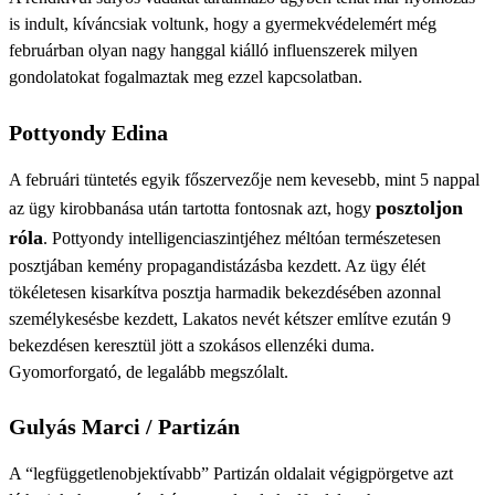
is indult, kíváncsiak voltunk, hogy a gyermekvédelemért még
februárban olyan nagy hanggal kiálló influenszerek milyen
gondolatokat fogalmaztak meg ezzel kapcsolatban.
Pottyondy Edina
A februári tüntetés egyik főszervezője nem kevesebb, mint 5 nappal
posztoljon
az ügy kirobbanása után tartotta fontosnak azt, hogy
róla
. Pottyondy intelligenciaszintjéhez méltóan természetesen
posztjában kemény propagandistázásba kezdett. Az ügy élét
tökéletesen kisarkítva posztja harmadik bekezdésében azonnal
személykesésbe kezdett, Lakatos nevét kétszer említve ezután 9
bekezdésen keresztül jött a szokásos ellenzéki duma.
Gyomorforgató, de legalább megszólalt.
Gulyás Marci / Partizán
A “legfüggetlenobjektívabb” Partizán oldalait végigpörgetve azt