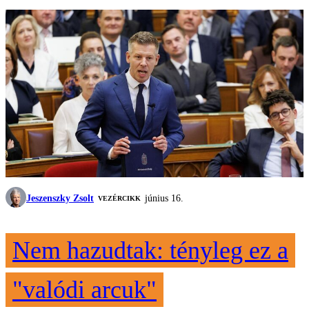
Jeszenszky Zsolt
június 16.
VEZÉRCIKK
Nem hazudtak: tényleg ez a
"valódi arcuk"