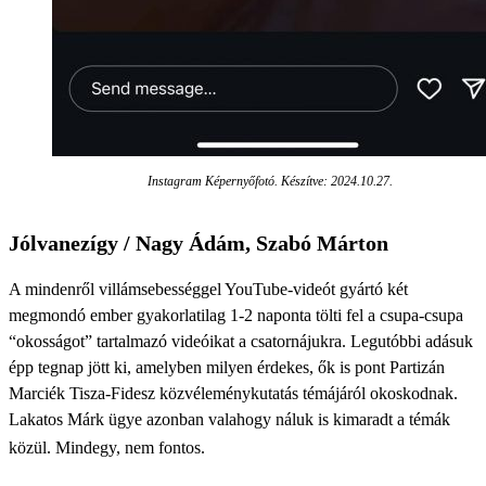
Instagram Képernyőfotó. Készítve: 2024.10.27.
Jólvanezígy / Nagy Ádám, Szabó Márton
A mindenről villámsebességgel YouTube-videót gyártó két
megmondó ember gyakorlatilag 1-2 naponta tölti fel a csupa-csupa
“okosságot” tartalmazó videóikat a csatornájukra. Legutóbbi adásuk
épp tegnap jött ki, amelyben milyen érdekes, ők is pont Partizán
Marciék Tisza-Fidesz közvéleménykutatás témájáról okoskodnak.
Lakatos Márk ügye azonban valahogy náluk is kimaradt a témák
közül. Mindegy, nem fontos.