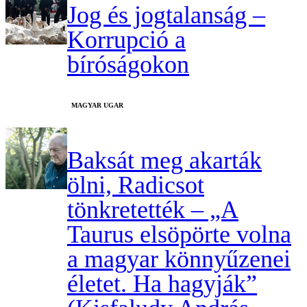
Jog és jogtalanság –
Korrupció a
bíróságokon
MAGYAR UGAR
Baksát meg akarták
ölni, Radicsot
tönkretették – „A
Taurus elsöpörte volna
a magyar könnyűzenei
életet. Ha hagyják”