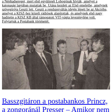
a Néphadsereget, mert első együttesét Lobogónak hívták, amelyet a
katonaság lapjában mutattak be. Utána kezdett az Első emeletbe, amelynek
szövegírója Geszti lett. Geszti a rendszerváltás idején lépett be az Akcióba,
amelyet a KISZ-hez közeli rádiósok alapítottak, és amelynek első nagy
haditette a KISZ KB által támogatott VIT-vágta levezénylése volt.
Folytatjuk a Postabank történetét.
Basszgitáron a postabankos Princz,
a zongoránál Presser – Amikor nem