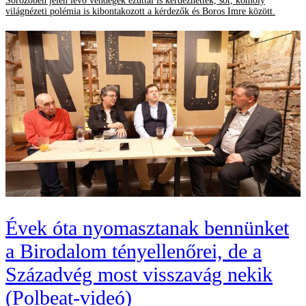
Sörözőben jelen lévő vendégek ezúttal is kérdezhettek, sőt, komoly
világnézeti polémia is kibontakozott a kérdezők és Boros Imre között.
Évek óta nyomasztanak bennünket
a Birodalom tényellenőrei, de a
Századvég most visszavág nekik
(Polbeat-videó)