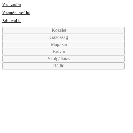
Vas - vaol.hu
Veszprém - veol.hu
Zala - zaol.hu
Közélet
Gazdaság
Magazin
Bulvár
Szolgáltatás
Rádió