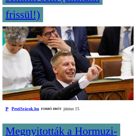
frissül!)
P
PestiSrácok.hu
június 15.
FORRÓ DRÓT
Megnyitották a Hormuzi-