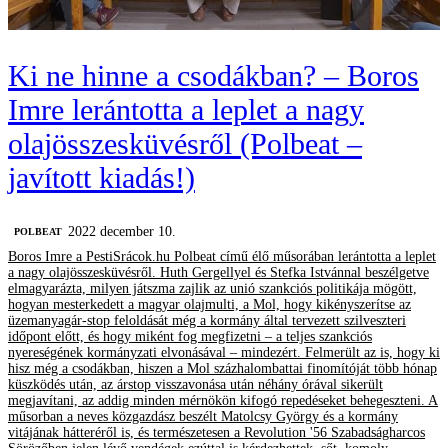
Ki ne hinne a csodákban? – Boros
Imre lerántotta a leplet a nagy
olajösszesküvésről (Polbeat –
javított kiadás!)
2022 december 10.
‎POLBEAT
Boros Imre a PestiSrácok.hu Polbeat című élő műsorában lerántotta a leplet
a nagy olajösszesküvésről. Huth Gergellyel és Stefka Istvánnal beszélgetve
elmagyarázta, milyen játszma zajlik az unió szankciós politikája mögött,
hogyan mesterkedett a magyar olajmulti, a Mol, hogy kikényszerítse az
üzemanyagár-stop feloldását még a kormány által tervezett szilveszteri
időpont előtt, és hogy miként fog megfizetni – a teljes szankciós
nyereségének kormányzati elvonásával – mindezért. Felmerült az is, hogy ki
hisz még a csodákban, hiszen a Mol százhalombattai finomítóját több hónap
küszködés után, az árstop visszavonása után néhány órával sikerült
megjavítani, az addig minden mérnökön kifogó repedéseket behegeszteni. A
műsorban a neves közgazdász beszélt Matolcsy György és a kormány
vitájának hátteréről is, és természetesen a Revolution '56 Szabadságharcos