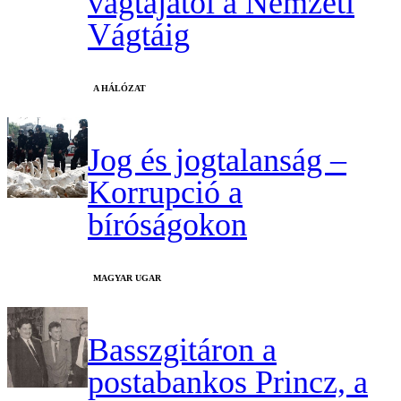
vágtájától a Nemzeti
Vágtáig
A HÁLÓZAT
Jog és jogtalanság –
Korrupció a
bíróságokon
MAGYAR UGAR
Basszgitáron a
postabankos Princz, a