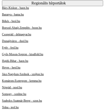
Regionális hírportálok
Bács-Kiskun - baon.hu
Baranya - bama.hu
Békés - beol.hu
Borsod-Abaúj-Zemplén - boon.hu
Csongrád - delmagyar.hu
Dunaújváros - duol.hu
Fejér - feol.hu
Győr-Moson-Sopron - kisalfold.hu
Hajdú-Bihar - haon.hu
Heves - heol.hu
Jász-Nagykun-Szolnok - szoljon.hu
Komárom-Esztergom - kemma.hu
Nógrád - nool.hu
Somogy - sonline.hu
Szabolcs-Szatmár-Bereg - szon.hu
Tolna - teol.hu