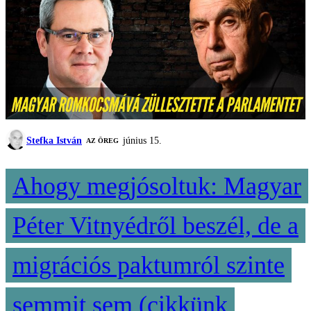
Stefka István
június 15.
AZ ÖREG
Ahogy megjósoltuk: Magyar
Péter Vitnyédről beszél, de a
migrációs paktumról szinte
semmit sem (cikkünk