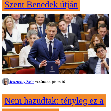
Szent Benedek útján
Jeszenszky Zsolt
június 16.
VEZÉRCIKK
Nem hazudtak: tényleg ez a