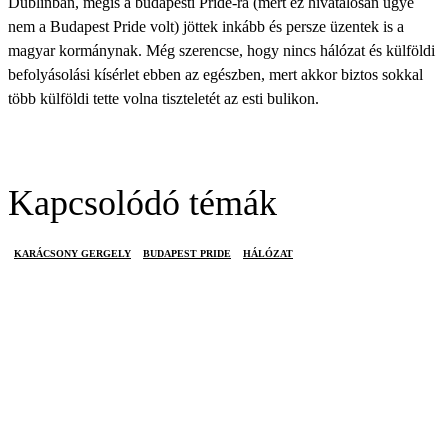
Dublinban, mégis a budapesti Pride-ra (mert ez hivatalosan ugye
nem a Budapest Pride volt) jöttek inkább és persze üzentek is a
magyar kormánynak. Még szerencse, hogy nincs hálózat és külföldi
befolyásolási kísérlet ebben az egészben, mert akkor biztos sokkal
több külföldi tette volna tiszteletét az esti bulikon.
Kapcsolódó témák
KARÁCSONY GERGELY
BUDAPEST PRIDE
HÁLÓZAT