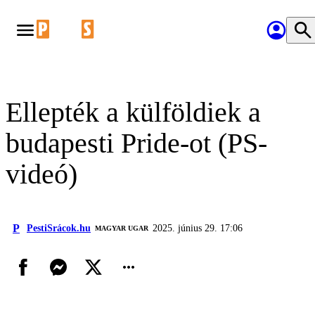
Ellepték a külföldiek a
budapesti Pride-ot (PS-
videó)
P
PestiSrácok.hu
2025. június 29. 17:06
MAGYAR UGAR