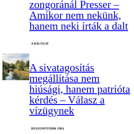
zongoránál Presser –
Amikor nem nekünk,
hanem neki írták a dalt
A HÁLÓZAT
A sivatagosítás
megállítása nem
hiúsági, hanem patrióta
kérdés – Válasz a
vízügynek
HUSZONÖTÖDIK ÓRA