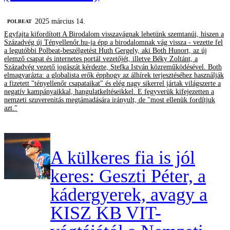
2025 március 14.
‎POLBEAT
Egyfajta kifordított A Birodalom visszavágnak lehetünk szemtanúi, hiszen a
Századvég új Tényellenőr.hu-ja épp a birodalomnak vág vissza - vezette fel
a legutóbbi Polbeat-beszélgetést Huth Gergely, aki Both Hunort, az új
elemző csapat és internetes portál vezetőjét, illetve Béky Zoltánt, a
Századvég vezető jogászát kérdezte, Stefka István közreműködésével. Both
elmagyarázta: a globalista erők épphogy az álhírek terjesztéséhez használják
a fizetett "tényellenőr csapataikat" és elég nagy sikerrel jártak világszerte a
negatív kampányaikkal, hangulatkeltéseikkel. E fegyverük kifejezetten a
nemzeti szuverenitás megtámadására irányult, de "most ellenük fordítjuk
azt."
A külkeres fia is jól
keres: Geszti Péter, a
kádergyerek, avagy a
KISZ KB VIT-