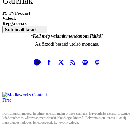
Galériák
PS TVPodcast
Videók
Képgalériák
Süti beállítások
*Kell még valamit mondanom Ildikó?
Az őszödi beszéd utolsó mondata.
Portfóliónk minőségi tartalmat jelent minden olvasó számára. Egyedülálló elérést, országos
lefedettséget és változatos megjelenési lehetőséget biztosít. Folyamatosan keressük az új
irányokat és fejlődési lehetőségeket. Ez jövőnk záloga.