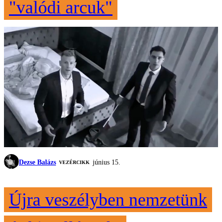
"valódi arcuk"
Dezse Balázs
június 15.
VEZÉRCIKK
Újra veszélyben nemzetünk