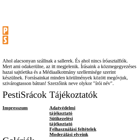
Ahol alacsonyan szállnak a sallerek. És ahol nincs íróasztalfiók.
Mert ami odakerülne, az itt megjelenik. Írásaink a közmegegyezéses
hazai sajtóetika és a Médiaalkotmány szellemisége szerint
készülnek. Forrásainkat minden körülmények között megóvjuk,
szivárogtasson bátran! Szerzőink neve olykor "írói név".
PestiSrácok
Tájékoztatók
Impresszum
Adatvédelmi
tájékoztató
Sütikezelési
tájékoztató
Felhasználási feltételek
Moderálási elveink