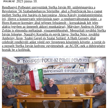
2023 június 10.
‎POLBEAT
Rendhagyó Polbeatet szerveztünk Stefka István 80. születésnapjára a
Revolution '56 Szabadságharcos Sörözőbe, ahol a PestiSrácok.hu-s csapat
mellett Stefka régi barátja és harcostársa, Alexa Károly irodalomtörténész,
író, illetve a konzervatív televíziózás nagy, a rendszerváltoztatás utáni - a
Horn-Kuncze-kormány által teljesen felszámolt - korszakának két jeles
alakja (egyben az ünnepelt akkori munkatársa), Mátyássy Andrea és Dézsy
Zoltán is elmondta méltatását, visszaemlékezését. Megszólalt továbbá Stefka
István felesége, Naszályi Kornélia és egyik lánya, Stefka Nóra, továbbá
Ambrózy Áron, Szabó Gergő és Szalai Szilárd. A Huth Gergely által
celebrált rendkívüli adást végül egy fergeteges köszöntés követte, a tortát és
a pezsgőt Stefka István kedvenc együttesének, az AC/DC-nek a dübörgésére
hozták be a kollégák.