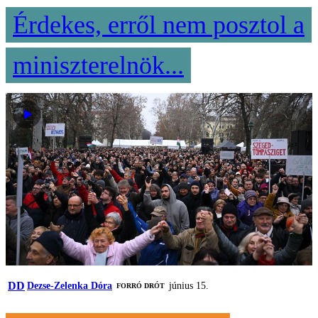
Érdekes, erről nem posztol a
miniszterelnök...
DD
Dezse-Zelenka Dóra
június 15.
FORRÓ DRÓT