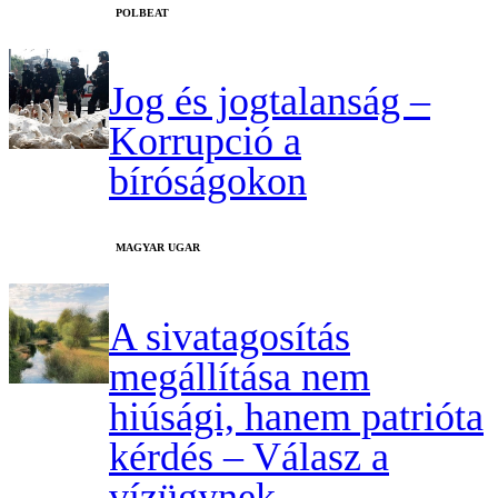
‎POLBEAT
Jog és jogtalanság –
Korrupció a
bíróságokon
MAGYAR UGAR
A sivatagosítás
megállítása nem
hiúsági, hanem patrióta
kérdés – Válasz a
vízügynek