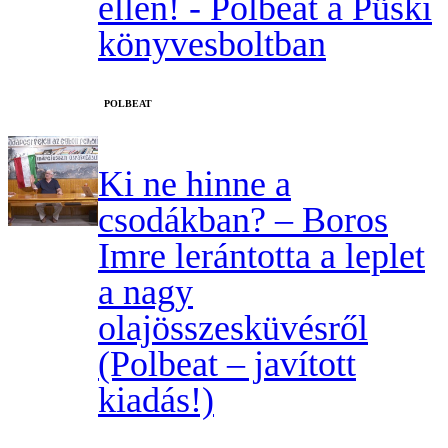
ellen! - Polbeat a Püski
könyvesboltban
‎POLBEAT
Ki ne hinne a
csodákban? – Boros
Imre lerántotta a leplet
a nagy
olajösszesküvésről
(Polbeat – javított
kiadás!)