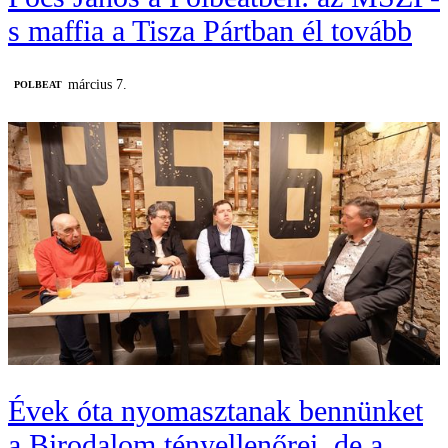
s maffia a Tisza Pártban él tovább
március 7.
‎POLBEAT
Évek óta nyomasztanak bennünket
a Birodalom tényellenőrei, de a