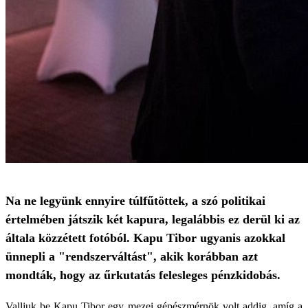
Na ne legyünk ennyire túlfűtöttek, a szó politikai
értelmében játszik két kapura, legalábbis ez derül ki az
általa közzétett fotóból. Kapu Tibor ugyanis azokkal
ünnepli a "rendszerváltást", akik korábban azt
mondták, hogy az űrkutatás felesleges pénzkidobás.
Valljuk be Kapu Tibor egy mezei gépészmérnök volt addig, amíg a