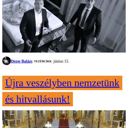
Dezse Balázs
június 15.
VEZÉRCIKK
Újra veszélyben nemzetünk
és hitvallásunk!