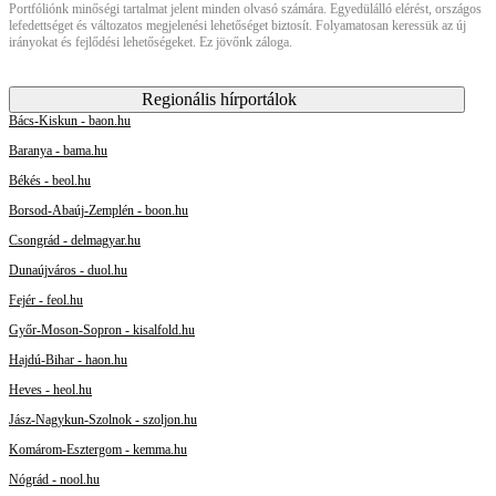
Portfóliónk minőségi tartalmat jelent minden olvasó számára. Egyedülálló elérést, országos
lefedettséget és változatos megjelenési lehetőséget biztosít. Folyamatosan keressük az új
irányokat és fejlődési lehetőségeket. Ez jövőnk záloga.
Regionális hírportálok
Bács-Kiskun - baon.hu
Baranya - bama.hu
Békés - beol.hu
Borsod-Abaúj-Zemplén - boon.hu
Csongrád - delmagyar.hu
Dunaújváros - duol.hu
Fejér - feol.hu
Győr-Moson-Sopron - kisalfold.hu
Hajdú-Bihar - haon.hu
Heves - heol.hu
Jász-Nagykun-Szolnok - szoljon.hu
Komárom-Esztergom - kemma.hu
Nógrád - nool.hu