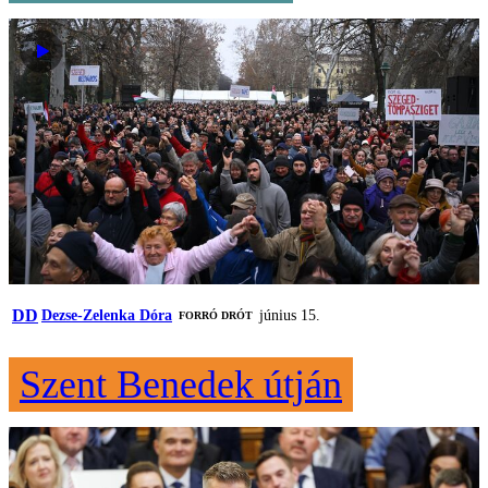
DD
Dezse-Zelenka Dóra
június 15.
FORRÓ DRÓT
Szent Benedek útján