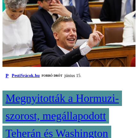
P
PestiSrácok.hu
június 15.
FORRÓ DRÓT
Megnyitották a Hormuzi-
szorost, megállapodott
Teherán és Washington