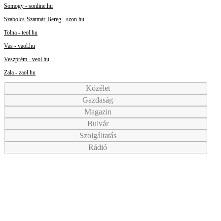
Somogy - sonline.hu
Szabolcs-Szatmár-Bereg - szon.hu
Tolna - teol.hu
Vas - vaol.hu
Veszprém - veol.hu
Zala - zaol.hu
Közélet
Gazdaság
Magazin
Bulvár
Szolgáltatás
Rádió