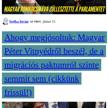
Stefka István
június 15.
AZ ÖREG
Ahogy megjósoltuk: Magyar
Péter Vitnyédről beszél, de a
migrációs paktumról szinte
semmit sem (cikkünk
frissül!)