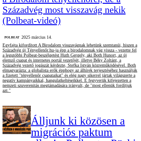
Századvég most visszavág nekik
(Polbeat-videó)
2025 március 14.
‎POLBEAT
Egyfajta kifordított A Birodalom visszavágnak lehetünk szemtanúi, hiszen a
Századvég új Tényellenőr.hu-ja épp a birodalomnak vág vissza - vezette fel
a legutóbbi Polbeat-beszélgetést Huth Gergely, aki Both Hunort, az új
elemző csapat és internetes portál vezetőjét, illetve Béky Zoltánt, a
Századvég vezető jogászát kérdezte, Stefka István közreműködésével. Both
elmagyarázta: a globalista erők épphogy az álhírek terjesztéséhez használják
a fizetett "tényellenőr csapataikat" és elég nagy sikerrel jártak világszerte a
negatív kampányaikkal, hangulatkeltéseikkel. E fegyverük kifejezetten a
nemzeti szuverenitás megtámadására irányult, de "most ellenük fordítjuk
azt."
Álljunk ki közösen a
migrációs paktum