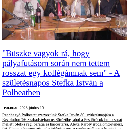
"Büszke vagyok rá, hogy
pályafutásom során nem tettem
rosszat egy kollégámnak sem" - A
születésnapos Stefka István a
Polbeatben
2023 június 10.
‎POLBEAT
Rendhagyó Polbeatet szerveztünk Stefka István 80. születésnapjára a
Revolution '56 Szabadságharcos Sörözőbe, ahol a PestiSrácok.hu-s csapat
mellett Stefka régi barátja és harcostársa, Alexa Károly irodalomtörténész,
író, illetve a konzervatív televíziózás nagy, a rendszerváltoztatás utáni - a