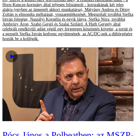
Horn-Kuncze-kormány által teljesen felszámolt - korszakának két jeles
alakja (egyben az ünnepelt akkori munkatársa), Mátyássy Andrea és Dézsy
Zoltán is elmondta méltatását, visszaemlékezését. Megszólalt továbbá Stefka
István felesége, Naszályi Kornélia és egyik lánya, Stefka Nóra, továbbá
Ambrózy Áron, Szabó Gergő és Szalai Szilárd. A Huth Gergely által
celebrált rendkívüli adást végül egy fergeteges köszöntés követte, a tortát és
a pezsgőt Stefka István kedvenc együttesének, az AC/DC-nek a dübörgésére
hozták be a kollégák.
Pócs János a Polbeatben: az MSZP-