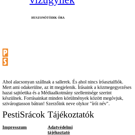
HUSZONÖTÖDIK ÓRA
Ahol alacsonyan szállnak a sallerek. És ahol nincs íróasztalfiók.
Mert ami odakerülne, az itt megjelenik. Írásaink a közmegegyezéses
hazai sajtóetika és a Médiaalkotmány szellemisége szerint
készülnek. Forrásainkat minden körülmények között megóvjuk,
szivárogtasson bátran! Szerzőink neve olykor "írói név".
PestiSrácok
Tájékoztatók
Impresszum
Adatvédelmi
tájékoztató