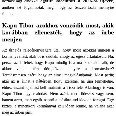
együtt koccintott a 2026-os újévre
köztársasági elnökkel
,
amiben azt fogalmazták meg, hogy az összetartozás mennyire
fontos.
Kapu Tibor azokhoz vonzódik most, akik
korábban ellenezték, hogy az űrbe
menjen
Az űrhajós feledékenységére utal, hogy most azokkal ünnepli a
kormányváltást, akik őt is szidták, ahogy az egész űrkutatósdit. Na,
persze az is lehet, hogy Kapu mindig is a másik oldalon állt, de
akkor vajon miért dörgölőzött ennyire a kormányhoz?
Természetesen azért, hogy az álmai megvalósuljanak. Most pedig
akár az is állhat a háttérben, hogy szeretné, ha újra felmehetne,
ehhez viszint lojalitást kell mutatnia a Tisza felé. Akárhogy is van,
Kapu Tibor egy csalódás. Nem azért, mert fideszes vagy sem,
hanem azért, mert egyik napról a másikra tud ide-oda forogni. Egy
biztos, a minenkori kormánnyal kell jóban lennie, ha valaha akar
még az űrben járni.