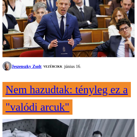
Jeszenszky Zsolt
június 16.
VEZÉRCIKK
Nem hazudtak: tényleg ez a
"valódi arcuk"