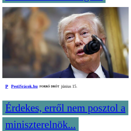
P
PestiSrácok.hu
június 15.
FORRÓ DRÓT
Érdekes, erről nem posztol a
miniszterelnök...