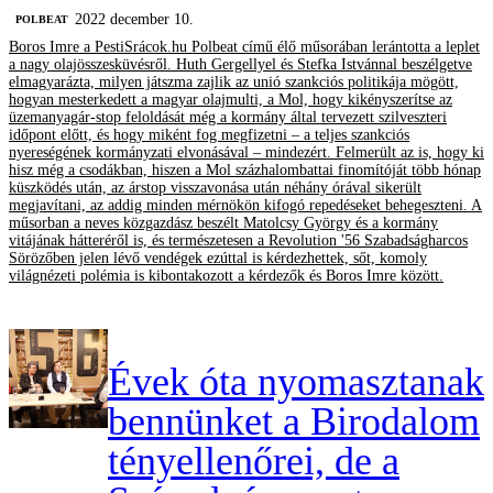
2022 december 10.
‎POLBEAT
Boros Imre a PestiSrácok.hu Polbeat című élő műsorában lerántotta a leplet
a nagy olajösszesküvésről. Huth Gergellyel és Stefka Istvánnal beszélgetve
elmagyarázta, milyen játszma zajlik az unió szankciós politikája mögött,
hogyan mesterkedett a magyar olajmulti, a Mol, hogy kikényszerítse az
üzemanyagár-stop feloldását még a kormány által tervezett szilveszteri
időpont előtt, és hogy miként fog megfizetni – a teljes szankciós
nyereségének kormányzati elvonásával – mindezért. Felmerült az is, hogy ki
hisz még a csodákban, hiszen a Mol százhalombattai finomítóját több hónap
küszködés után, az árstop visszavonása után néhány órával sikerült
megjavítani, az addig minden mérnökön kifogó repedéseket behegeszteni. A
műsorban a neves közgazdász beszélt Matolcsy György és a kormány
vitájának hátteréről is, és természetesen a Revolution '56 Szabadságharcos
Sörözőben jelen lévő vendégek ezúttal is kérdezhettek, sőt, komoly
világnézeti polémia is kibontakozott a kérdezők és Boros Imre között.
Évek óta nyomasztanak
bennünket a Birodalom
tényellenőrei, de a