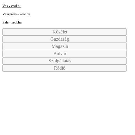
Vas - vaol.hu
Veszprém - veol.hu
Zala - zaol.hu
Közélet
Gazdaság
Magazin
Bulvár
Szolgáltatás
Rádió