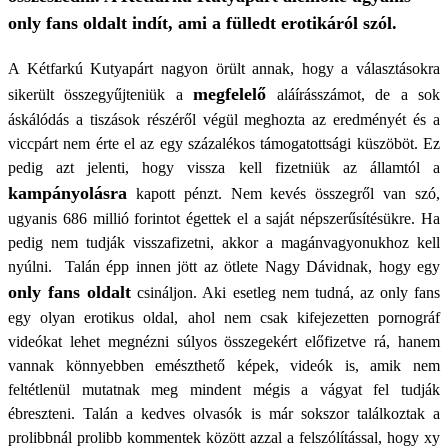
only fans oldalt indít, ami a fülledt erotikáról szól.
A Kétfarkú Kutyapárt nagyon örült annak, hogy a választásokra
megfelelő
sikerült összegyűjteniük a
aláírásszámot, de a sok
áskálódás a tiszások részéről végül meghozta az eredményét és a
viccpárt nem érte el az egy százalékos támogatottsági küszöböt. Ez
pedig azt jelenti, hogy vissza kell fizetniük az államtól a
kampányolásra
kapott pénzt. Nem kevés összegről van szó,
ugyanis 686 millió forintot égettek el a saját népszerűsítésükre. Ha
pedig nem tudják visszafizetni, akkor a magánvagyonukhoz kell
nyúlni. Talán épp innen jött az ötlete Nagy Dávidnak, hogy egy
only fans oldalt
csináljon. Aki esetleg nem tudná, az only fans
egy olyan erotikus oldal, ahol nem csak kifejezetten pornográf
videókat lehet megnézni súlyos összegekért előfizetve rá, hanem
vannak könnyebben emészthető képek, videók is, amik nem
feltétlenül mutatnak meg mindent mégis a vágyat fel tudják
ébreszteni. Talán a kedves olvasók is már sokszor találkoztak a
prolibbnál prolibb kommentek között azzal a felszólítással, hogy xy