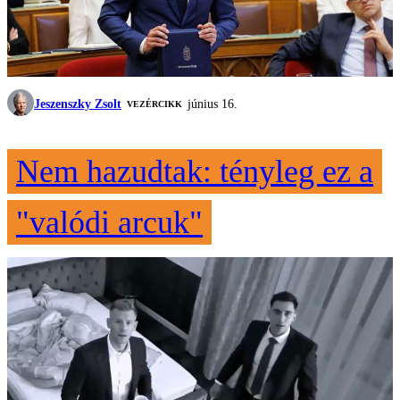
Jeszenszky Zsolt
június 16.
VEZÉRCIKK
Nem hazudtak: tényleg ez a
"valódi arcuk"