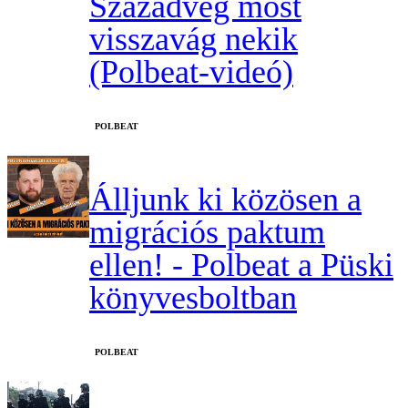
Századvég most
visszavág nekik
(Polbeat-videó)
‎POLBEAT
Álljunk ki közösen a
migrációs paktum
ellen! - Polbeat a Püski
könyvesboltban
‎POLBEAT