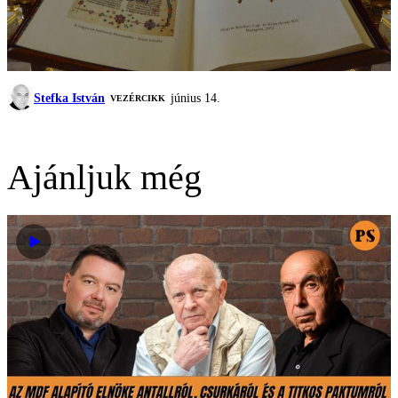
Stefka István
június 14.
VEZÉRCIKK
Ajánljuk még