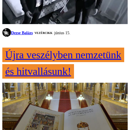
Dezse Balázs
június 15.
VEZÉRCIKK
Újra veszélyben nemzetünk
és hitvallásunk!