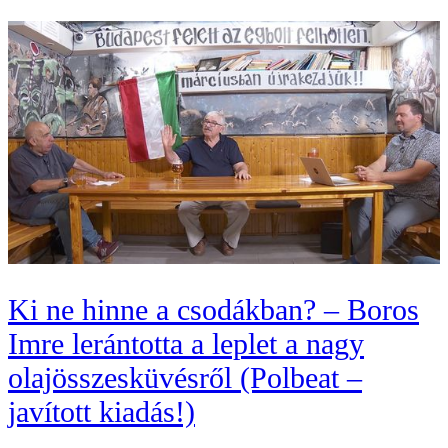
Ki ne hinne a csodákban? – Boros
Imre lerántotta a leplet a nagy
olajösszesküvésről (Polbeat –
javított kiadás!)