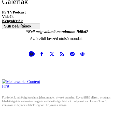
Galériák
PS TVPodcast
Videók
Képgalériák
Süti beállítások
*Kell még valamit mondanom Ildikó?
Az őszödi beszéd utolsó mondata.
Portfóliónk minőségi tartalmat jelent minden olvasó számára. Egyedülálló elérést, országos
lefedettséget és változatos megjelenési lehetőséget biztosít. Folyamatosan keressük az új
irányokat és fejlődési lehetőségeket. Ez jövőnk záloga.