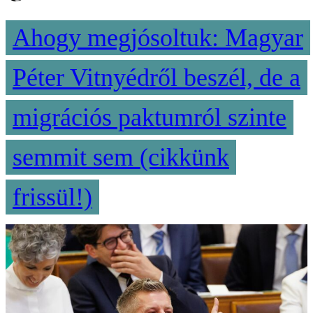
Ahogy megjósoltuk: Magyar
Péter Vitnyédről beszél, de a
migrációs paktumról szinte
semmit sem (cikkünk
frissül!)