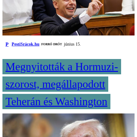
P
PestiSrácok.hu
június 15.
FORRÓ DRÓT
Megnyitották a Hormuzi-
szorost, megállapodott
Teherán és Washington