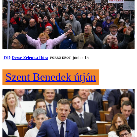
DD
Dezse-Zelenka Dóra
június 15.
FORRÓ DRÓT
Szent Benedek útján