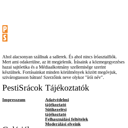
Ahol alacsonyan szállnak a sallerek. És ahol nincs íróasztalfiók.
Mert ami odakerülne, az itt megjelenik. Írásaink a közmegegyezéses
hazai sajtóetika és a Médiaalkotmány szellemisége szerint
készülnek. Forrásainkat minden körülmények között megóvjuk,
szivárogtasson bátran! Szerzőink neve olykor "írói név".
PestiSrácok
Tájékoztatók
Impresszum
Adatvédelmi
tájékoztató
Sütikezelési
tájékoztató
Felhasználási feltételek
Moderálási elveink