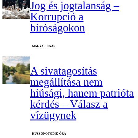
Jog és jogtalanság –
Korrupció a
bíróságokon
MAGYAR UGAR
A sivatagosítás
megállítása nem
hiúsági, hanem patrióta
kérdés – Válasz a
vízügynek
HUSZONÖTÖDIK ÓRA