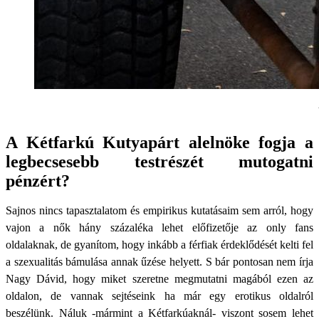
A Kétfarkú Kutyapárt alelnöke fogja a
legbecsesebb testrészét mutogatni
pénzért?
Sajnos nincs tapasztalatom és empirikus kutatásaim sem arról, hogy
vajon a nők hány százaléka lehet előfizetője az only fans
oldalaknak, de gyanítom, hogy inkább a férfiak érdeklődését kelti fel
a szexualitás bámulása annak űzése helyett. S bár pontosan nem írja
Nagy Dávid, hogy miket szeretne megmutatni magából ezen az
oldalon, de vannak sejtéseink ha már egy erotikus oldalról
beszélünk. Náluk -mármint a Kétfarkúaknál- viszont sosem lehet