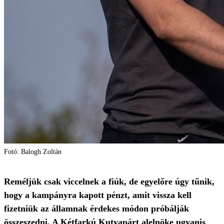
Fotó: Balogh Zoltán
Reméljük csak viccelnek a fiúk, de egyelőre úgy tűnik,
hogy a kampányra kapott pénzt, amit vissza kell
fizetniük az államnak érdekes módon próbálják
összeszedni. A Kétfarkú Kutyapárt alelnöke ugyanis