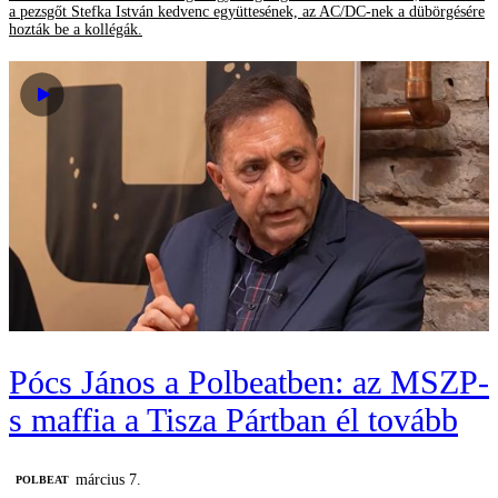
a pezsgőt Stefka István kedvenc együttesének, az AC/DC-nek a dübörgésére
hozták be a kollégák.
Pócs János a Polbeatben: az MSZP-
s maffia a Tisza Pártban él tovább
március 7.
‎POLBEAT