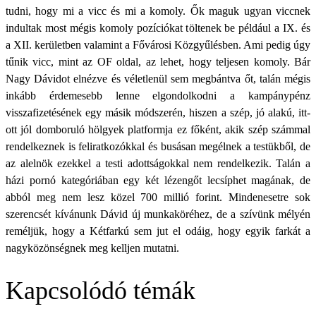
tudni, hogy mi a vicc és mi a komoly. Ők maguk ugyan viccnek
indultak most mégis komoly pozíciókat töltenek be például a IX. és
a XII. kerületben valamint a Fővárosi Közgyűlésben. Ami pedig úgy
tűnik vicc, mint az OF oldal, az lehet, hogy teljesen komoly. Bár
Nagy Dávidot elnézve és véletlenül sem megbántva őt, talán mégis
inkább érdemesebb lenne elgondolkodni a kampánypénz
visszafizetésének egy másik módszerén, hiszen a szép, jó alakú, itt-
ott jól domboruló hölgyek platformja ez főként, akik szép számmal
rendelkeznek is feliratkozókkal és busásan megélnek a testükből, de
az alelnök ezekkel a testi adottságokkal nem rendelkezik. Talán a
házi pornó kategóriában egy két lézengőt lecsíphet magának, de
abból meg nem lesz közel 700 millió forint. Mindenesetre sok
szerencsét kívánunk Dávid új munkaköréhez, de a szívünk mélyén
reméljük, hogy a Kétfarkú sem jut el odáig, hogy egyik farkát a
nagyközönségnek meg kelljen mutatni.
Kapcsolódó témák