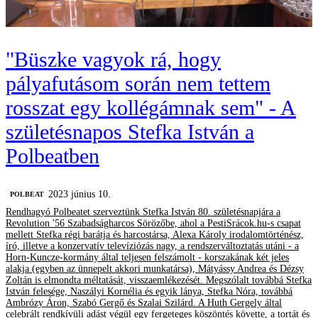
"Büszke vagyok rá, hogy
pályafutásom során nem tettem
rosszat egy kollégámnak sem" - A
születésnapos Stefka István a
Polbeatben
2023 június 10.
‎POLBEAT
Rendhagyó Polbeatet szerveztünk Stefka István 80. születésnapjára a
Revolution '56 Szabadságharcos Sörözőbe, ahol a PestiSrácok.hu-s csapat
mellett Stefka régi barátja és harcostársa, Alexa Károly irodalomtörténész,
író, illetve a konzervatív televíziózás nagy, a rendszerváltoztatás utáni - a
Horn-Kuncze-kormány által teljesen felszámolt - korszakának két jeles
alakja (egyben az ünnepelt akkori munkatársa), Mátyássy Andrea és Dézsy
Zoltán is elmondta méltatását, visszaemlékezését. Megszólalt továbbá Stefka
István felesége, Naszályi Kornélia és egyik lánya, Stefka Nóra, továbbá
Ambrózy Áron, Szabó Gergő és Szalai Szilárd. A Huth Gergely által
celebrált rendkívüli adást végül egy fergeteges köszöntés követte, a tortát és