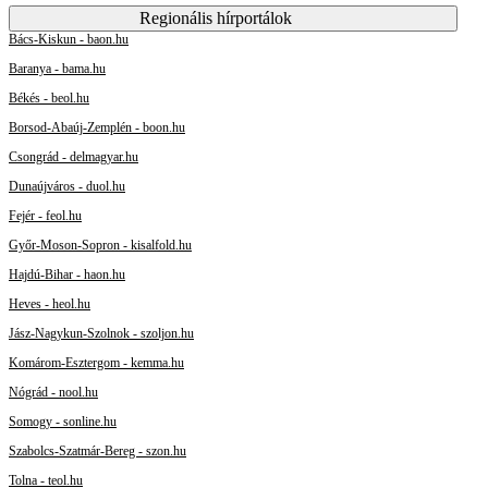
Regionális hírportálok
Bács-Kiskun - baon.hu
Baranya - bama.hu
Békés - beol.hu
Borsod-Abaúj-Zemplén - boon.hu
Csongrád - delmagyar.hu
Dunaújváros - duol.hu
Fejér - feol.hu
Győr-Moson-Sopron - kisalfold.hu
Hajdú-Bihar - haon.hu
Heves - heol.hu
Jász-Nagykun-Szolnok - szoljon.hu
Komárom-Esztergom - kemma.hu
Nógrád - nool.hu
Somogy - sonline.hu
Szabolcs-Szatmár-Bereg - szon.hu
Tolna - teol.hu