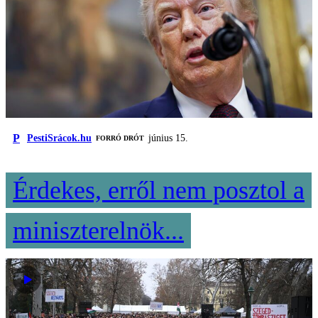
P
PestiSrácok.hu
június 15.
FORRÓ DRÓT
Érdekes, erről nem posztol a
miniszterelnök...