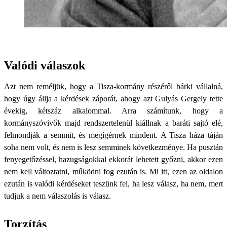
Valódi válaszok
Azt nem reméljük, hogy a Tisza-kormány részéről bárki vállalná,
hogy úgy állja a kérdések záporát, ahogy azt Gulyás Gergely tette
évekig, kétszáz alkalommal. Arra számítunk, hogy a
kormányszóvivők majd rendszertelenül kiállnak a baráti sajtó elé,
felmondják a semmit, és megígérnek mindent. A Tisza háza táján
soha nem volt, és nem is lesz semminek következménye. Ha pusztán
fenyegetőzéssel, hazugságokkal ekkorát lehetett győzni, akkor ezen
nem kell változtatni, működni fog ezután is. Mi itt, ezen az oldalon
ezután is valódi kérdéseket teszünk fel, ha lesz válasz, ha nem, mert
tudjuk a nem válaszolás is válasz.
Torzítás