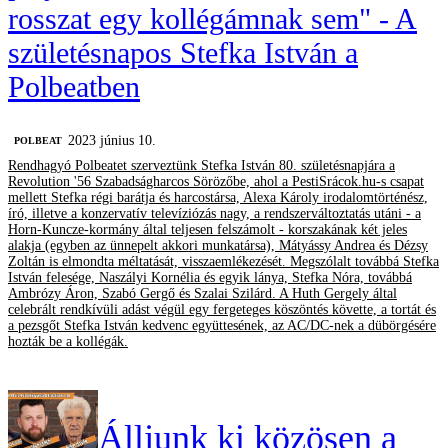
rosszat egy kollégámnak sem" - A
születésnapos Stefka István a
Polbeatben
2023 június 10.
‎POLBEAT
Rendhagyó Polbeatet szerveztünk Stefka István 80. születésnapjára a
Revolution '56 Szabadságharcos Sörözőbe, ahol a PestiSrácok.hu-s csapat
mellett Stefka régi barátja és harcostársa, Alexa Károly irodalomtörténész,
író, illetve a konzervatív televíziózás nagy, a rendszerváltoztatás utáni - a
Horn-Kuncze-kormány által teljesen felszámolt - korszakának két jeles
alakja (egyben az ünnepelt akkori munkatársa), Mátyássy Andrea és Dézsy
Zoltán is elmondta méltatását, visszaemlékezését. Megszólalt továbbá Stefka
István felesége, Naszályi Kornélia és egyik lánya, Stefka Nóra, továbbá
Ambrózy Áron, Szabó Gergő és Szalai Szilárd. A Huth Gergely által
celebrált rendkívüli adást végül egy fergeteges köszöntés követte, a tortát és
a pezsgőt Stefka István kedvenc együttesének, az AC/DC-nek a dübörgésére
hozták be a kollégák.
Álljunk ki közösen a