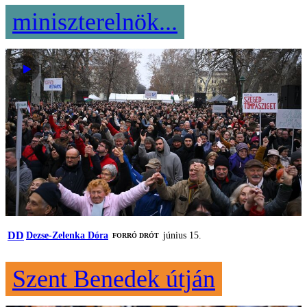
miniszterelnök...
DD
Dezse-Zelenka Dóra
június 15.
FORRÓ DRÓT
Szent Benedek útján