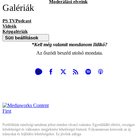
Moderálási elveink
Galériák
PS TVPodcast
Videók
Képgalériák
Süti beállítások
*Kell még valamit mondanom Ildikó?
Az őszödi beszéd utolsó mondata.
Portfóliónk minőségi tartalmat jelent minden olvasó számára. Egyedülálló elérést, országos
lefedettséget és változatos megjelenési lehetőséget biztosít. Folyamatosan keressük az új
irányokat és fejlődési lehetőségeket. Ez jövőnk záloga.