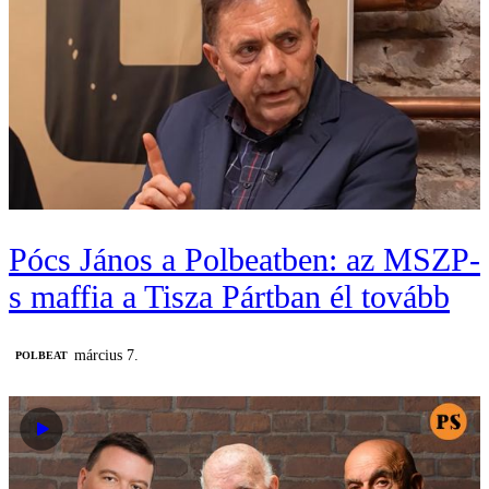
Pócs János a Polbeatben: az MSZP-
s maffia a Tisza Pártban él tovább
március 7.
‎POLBEAT