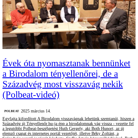
Évek óta nyomasztanak bennünket
a Birodalom tényellenőrei, de a
Századvég most visszavág nekik
(Polbeat-videó)
2025 március 14.
‎POLBEAT
Egyfajta kifordított A Birodalom visszavágnak lehetünk szemtanúi, hiszen a
Századvég új Tényellenőr.hu-ja épp a birodalomnak vág vissza - vezette fel
a legutóbbi Polbeat-beszélgetést Huth Gergely, aki Both Hunort, az új
elemző csapat és internetes portál vezetőjét, illetve Béky Zoltánt, a