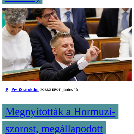
P
PestiSrácok.hu
június 15.
FORRÓ DRÓT
Megnyitották a Hormuzi-
szorost, megállapodott