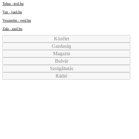
Tolna - teol.hu
Vas - vaol.hu
Veszprém - veol.hu
Zala - zaol.hu
Közélet
Gazdaság
Magazin
Bulvár
Szolgáltatás
Rádió