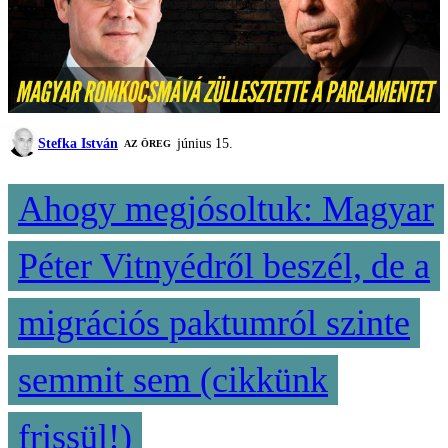
Stefka István
június 15.
AZ ÖREG
Ahogy megjósoltuk: Magyar
Péter Vitnyédről beszél, de a
migrációs paktumról szinte
semmit sem (cikkünk
frissül!)