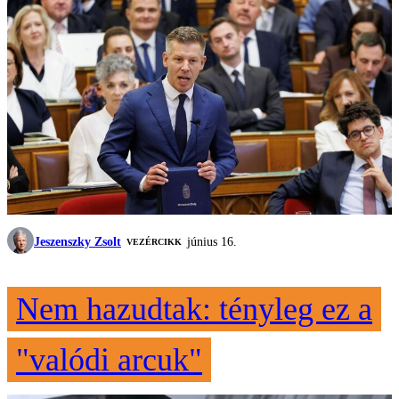
Jeszenszky Zsolt
június 16.
VEZÉRCIKK
Nem hazudtak: tényleg ez a
"valódi arcuk"