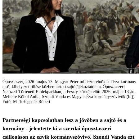
Ópusztaszer, 2026. május 13. Magyar Péter miniszterelnök a Tisza-kormány
első, kihelyezett ülése közben tartott sajtótájékoztatón az Ópusztaszeri
Nemzeti Történeti Emlékparkban, a Feszty-körkép előtt 2026. május 13-án.
Mellette Köböl Anita, Szondi Vanda és Magyar Éva kormányszóvivők (b-j).
Fotó: MTI/Hegedüs Róbert
Partnerségi kapcsolatban lesz a jövőben a sajtó és a
kormány - jelentette ki a szerdai ópusztaszeri
csillogáson az egyik kormányszóvivő. Szondi Vanda ezt