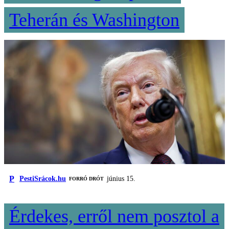
Teherán és Washington
P
PestiSrácok.hu
június 15.
FORRÓ DRÓT
Érdekes, erről nem posztol a