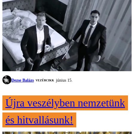
Dezse Balázs
június 15.
VEZÉRCIKK
Újra veszélyben nemzetünk
és hitvallásunk!