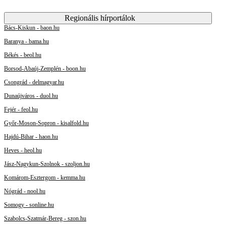
Regionális hírportálok
Bács-Kiskun - baon.hu
Baranya - bama.hu
Békés - beol.hu
Borsod-Abaúj-Zemplén - boon.hu
Csongrád - delmagyar.hu
Dunaújváros - duol.hu
Fejér - feol.hu
Győr-Moson-Sopron - kisalfold.hu
Hajdú-Bihar - haon.hu
Heves - heol.hu
Jász-Nagykun-Szolnok - szoljon.hu
Komárom-Esztergom - kemma.hu
Nógrád - nool.hu
Somogy - sonline.hu
Szabolcs-Szatmár-Bereg - szon.hu