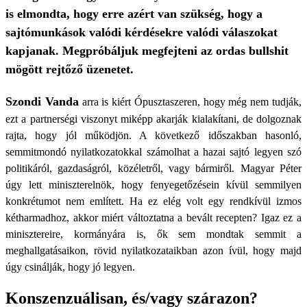
is elmondta, hogy erre azért van szükség, hogy a
sajtómunkások valódi kérdésekre valódi válaszokat
kapjanak. Megpróbáljuk megfejteni az ordas bullshit
mögött rejtőző üzenetet.
Szondi Vanda
arra is kiért Ópusztaszeren, hogy még nem tudják,
ezt a partnerségi viszonyt miképp akarják kialakítani, de dolgoznak
rajta, hogy jól működjön. A következő időszakban hasonló,
semmitmondó nyilatkozatokkal számolhat a hazai sajtó legyen szó
politikáról, gazdaságról, közéletről, vagy bármiről. Magyar Péter
úgy lett miniszterelnök, hogy fenyegetőzésein kívül semmilyen
konkrétumot nem említett. Ha ez elég volt egy rendkívül izmos
kétharmadhoz, akkor miért változtatna a bevált recepten? Igaz ez a
minisztereire, kormányára is, ők sem mondtak semmit a
meghallgatásaikon, rövid nyilatkozataikban azon ívül, hogy majd
úgy csinálják, hogy jó legyen.
Konszenzuálisan, és/vagy szárazon?