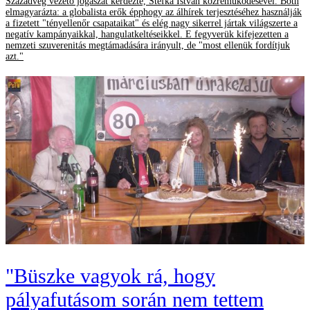
Századvég vezető jogászát kérdezte, Stefka István közreműködésével. Both
elmagyarázta: a globalista erők épphogy az álhírek terjesztéséhez használják
a fizetett "tényellenőr csapataikat" és elég nagy sikerrel jártak világszerte a
negatív kampányaikkal, hangulatkeltéseikkel. E fegyverük kifejezetten a
nemzeti szuverenitás megtámadására irányult, de "most ellenük fordítjuk
azt."
"Büszke vagyok rá, hogy
pályafutásom során nem tettem