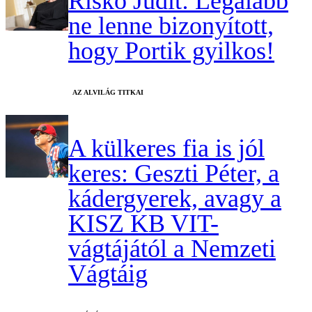
Riskó Judit: Legalább
ne lenne bizonyított,
hogy Portik gyilkos!
AZ ALVILÁG TITKAI
A külkeres fia is jól
keres: Geszti Péter, a
kádergyerek, avagy a
KISZ KB VIT-
vágtájától a Nemzeti
Vágtáig