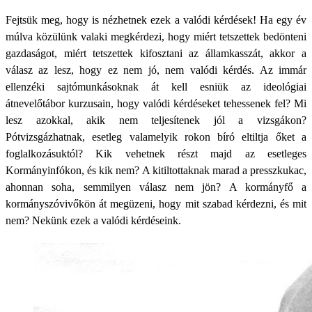
Fejtsük meg, hogy is nézhetnek ezek a valódi kérdések! Ha egy év
múlva közülünk valaki megkérdezi, hogy miért tetszettek bedönteni
gazdaságot, miért tetszettek kifosztani az államkasszát, akkor a
válasz az lesz, hogy ez nem jó, nem valódi kérdés. Az immár
ellenzéki sajtómunkásoknak át kell esniük az ideológiai
átnevelőtábor kurzusain, hogy valódi kérdéseket tehessenek fel? Mi
lesz azokkal, akik nem teljesítenek jól a vizsgákon?
Pótvizsgázhatnak, esetleg valamelyik rokon bíró eltiltja őket a
foglalkozásuktól? Kik vehetnek részt majd az esetleges
Kormányinfókon, és kik nem? A kitiltottaknak marad a presszkukac,
ahonnan soha, semmilyen válasz nem jön? A kormányfő a
kormányszóvivőkön át megüzeni, hogy mit szabad kérdezni, és mit
nem? Nekünk ezek a valódi kérdéseink.