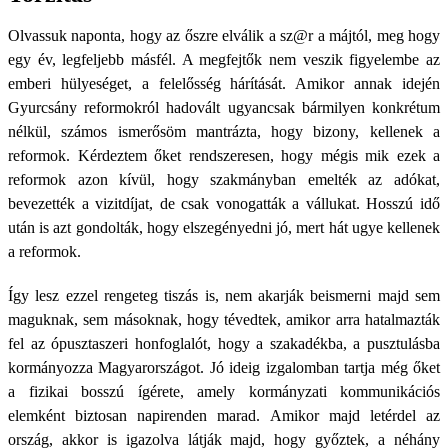
Olvassuk naponta, hogy az őszre elválik a sz@r a májtól, meg hogy
egy év, legfeljebb másfél. A megfejtők nem veszik figyelembe az
emberi hülyeséget, a felelősség hárítását. Amikor annak idején
Gyurcsány reformokról hadovált ugyancsak bármilyen konkrétum
nélkül, számos ismerősöm mantrázta, hogy bizony, kellenek a
reformok. Kérdeztem őket rendszeresen, hogy mégis mik ezek a
reformok azon kívül, hogy szakmányban emelték az adókat,
bevezették a vizitdíjat, de csak vonogatták a vállukat. Hosszú idő
után is azt gondolták, hogy elszegényedni jó, mert hát ugye kellenek
a reformok.
Így lesz ezzel rengeteg tiszás is, nem akarják beismerni majd sem
maguknak, sem másoknak, hogy tévedtek, amikor arra hatalmazták
fel az ópusztaszeri honfoglalót, hogy a szakadékba, a pusztulásba
kormányozza Magyarországot. Jó ideig izgalomban tartja még őket
a fizikai bosszú ígérete, amely kormányzati kommunikációs
elemként biztosan napirenden marad. Amikor majd letérdel az
ország, akkor is igazolva látják majd, hogy győztek, a néhány