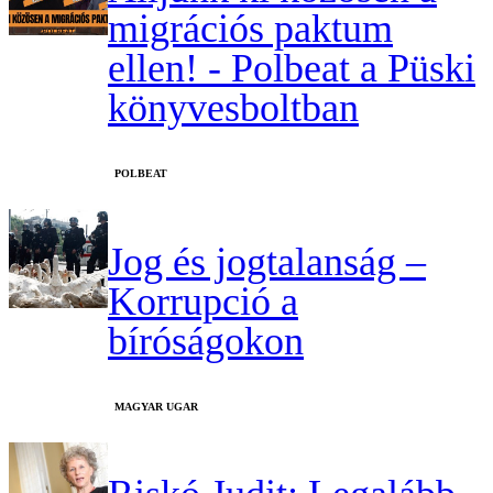
migrációs paktum
ellen! - Polbeat a Püski
könyvesboltban
‎POLBEAT
Jog és jogtalanság –
Korrupció a
bíróságokon
MAGYAR UGAR