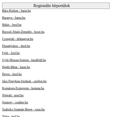
Regionális hírportálok
Bács-Kiskun - baon.hu
Baranya - bama.hu
Békés - beol.hu
Borsod-Abaúj-Zemplén - boon.hu
Csongrád - delmagyar.hu
Dunaújváros - duol.hu
Fejér - feol.hu
Győr-Moson-Sopron - kisalfold.hu
Hajdú-Bihar - haon.hu
Heves - heol.hu
Jász-Nagykun-Szolnok - szoljon.hu
Komárom-Esztergom - kemma.hu
Nógrád - nool.hu
Somogy - sonline.hu
Szabolcs-Szatmár-Bereg - szon.hu
Tolna - teol.hu