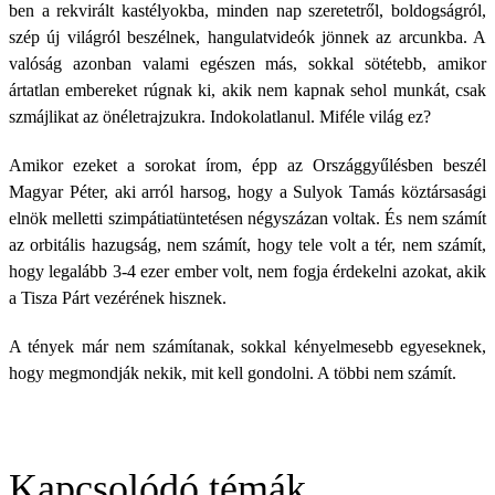
ben a rekvirált kastélyokba, minden nap szeretetről, boldogságról,
szép új világról beszélnek, hangulatvideók jönnek az arcunkba. A
valóság azonban valami egészen más, sokkal sötétebb, amikor
ártatlan embereket rúgnak ki, akik nem kapnak sehol munkát, csak
szmájlikat az önéletrajzukra. Indokolatlanul. Miféle világ ez?
Amikor ezeket a sorokat írom, épp az Országgyűlésben beszél
Magyar Péter, aki arról harsog, hogy a Sulyok Tamás köztársasági
elnök melletti szimpátiatüntetésen négyszázan voltak. És nem számít
az orbitális hazugság, nem számít, hogy tele volt a tér, nem számít,
hogy legalább 3-4 ezer ember volt, nem fogja érdekelni azokat, akik
a Tisza Párt vezérének hisznek.
A tények már nem számítanak, sokkal kényelmesebb egyeseknek,
hogy megmondják nekik, mit kell gondolni. A többi nem számít.
Kapcsolódó témák