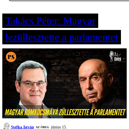
Takács Péter: Magyar
lezüllesztette a parlamentet
Stefka István
június 15.
AZ ÖREG