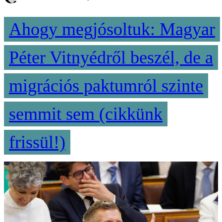
Ahogy megjósoltuk: Magyar
Péter Vitnyédről beszél, de a
migrációs paktumról szinte
semmit sem (cikkünk
frissül!)