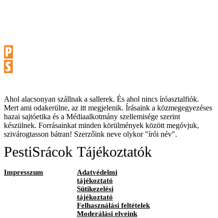
Ahol alacsonyan szállnak a sallerek. És ahol nincs íróasztalfiók.
Mert ami odakerülne, az itt megjelenik. Írásaink a közmegegyezéses
hazai sajtóetika és a Médiaalkotmány szellemisége szerint
készülnek. Forrásainkat minden körülmények között megóvjuk,
szivárogtasson bátran! Szerzőink neve olykor "írói név".
PestiSrácok
Tájékoztatók
Impresszum
Adatvédelmi
tájékoztató
Sütikezelési
tájékoztató
Felhasználási feltételek
Moderálási elveink