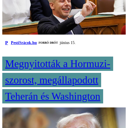
P
PestiSrácok.hu
június 15.
FORRÓ DRÓT
Megnyitották a Hormuzi-
szorost, megállapodott
Teherán és Washington