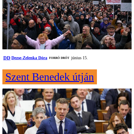
DD
Dezse-Zelenka Dóra
június 15.
FORRÓ DRÓT
Szent Benedek útján