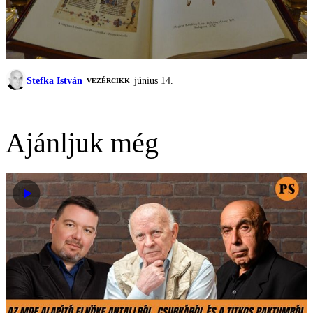
Stefka István
június 14.
VEZÉRCIKK
Ajánljuk még