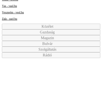
Vas - vaol.hu
Veszprém - veol.hu
Zala - zaol.hu
Közélet
Gazdaság
Magazin
Bulvár
Szolgáltatás
Rádió