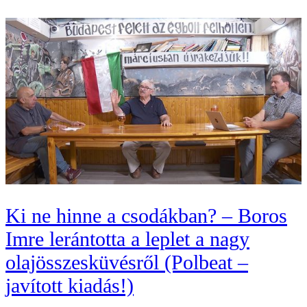
Ki ne hinne a csodákban? – Boros
Imre lerántotta a leplet a nagy
olajösszesküvésről (Polbeat –
javított kiadás!)