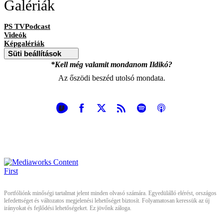
Galériák
PS TVPodcast
Videók
Képgalériák
Süti beállítások
*Kell még valamit mondanom Ildikó?
Az őszödi beszéd utolsó mondata.
Portfóliónk minőségi tartalmat jelent minden olvasó számára. Egyedülálló elérést, országos
lefedettséget és változatos megjelenési lehetőséget biztosít. Folyamatosan keressük az új
irányokat és fejlődési lehetőségeket. Ez jövőnk záloga.