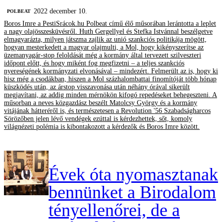
2022 december 10.
‎POLBEAT
Boros Imre a PestiSrácok.hu Polbeat című élő műsorában lerántotta a leplet
a nagy olajösszesküvésről. Huth Gergellyel és Stefka Istvánnal beszélgetve
elmagyarázta, milyen játszma zajlik az unió szankciós politikája mögött,
hogyan mesterkedett a magyar olajmulti, a Mol, hogy kikényszerítse az
üzemanyagár-stop feloldását még a kormány által tervezett szilveszteri
időpont előtt, és hogy miként fog megfizetni – a teljes szankciós
nyereségének kormányzati elvonásával – mindezért. Felmerült az is, hogy ki
hisz még a csodákban, hiszen a Mol százhalombattai finomítóját több hónap
küszködés után, az árstop visszavonása után néhány órával sikerült
megjavítani, az addig minden mérnökön kifogó repedéseket behegeszteni. A
műsorban a neves közgazdász beszélt Matolcsy György és a kormány
vitájának hátteréről is, és természetesen a Revolution '56 Szabadságharcos
Sörözőben jelen lévő vendégek ezúttal is kérdezhettek, sőt, komoly
világnézeti polémia is kibontakozott a kérdezők és Boros Imre között.
Évek óta nyomasztanak
bennünket a Birodalom
tényellenőrei, de a