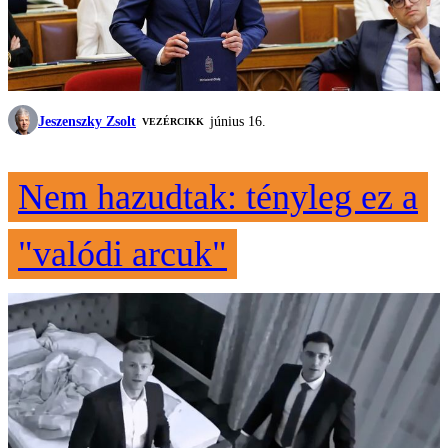
Jeszenszky Zsolt
június 16.
VEZÉRCIKK
Nem hazudtak: tényleg ez a
"valódi arcuk"