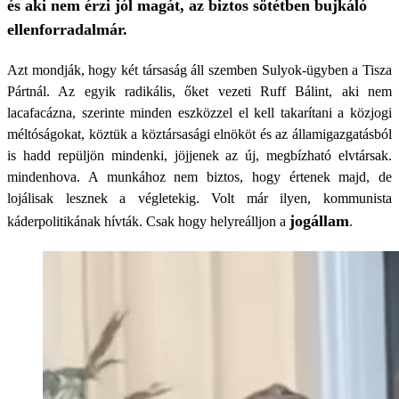
és aki nem érzi jól magát, az biztos sötétben bujkáló
ellenforradalmár.
Azt mondják, hogy két társaság áll szemben Sulyok-ügyben a Tisza
Pártnál. Az egyik radikális, őket vezeti Ruff Bálint, aki nem
lacafacázna, szerinte minden eszközzel el kell takarítani a közjogi
méltóságokat, köztük a köztársasági elnököt és az államigazgatásból
is hadd repüljön mindenki, jöjjenek az új, megbízható elvtársak.
mindenhova. A munkához nem biztos, hogy értenek majd, de
lojálisak lesznek a végletekig. Volt már ilyen, kommunista
jogállam
káderpolitikának hívták. Csak hogy helyreálljon a
.