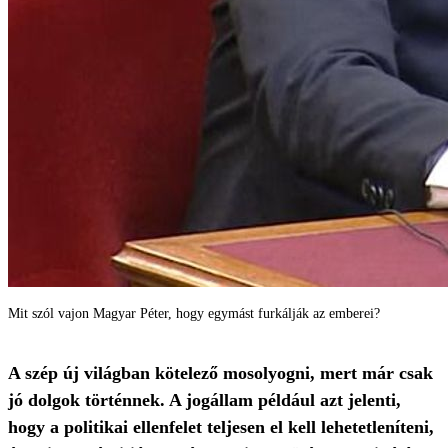
Mit szól vajon Magyar Péter, hogy egymást furkálják az emberei?
A szép új világban kötelező mosolyogni, mert már csak
jó dolgok történnek. A jogállam például azt jelenti,
hogy a politikai ellenfelet teljesen el kell lehetetleníteni,