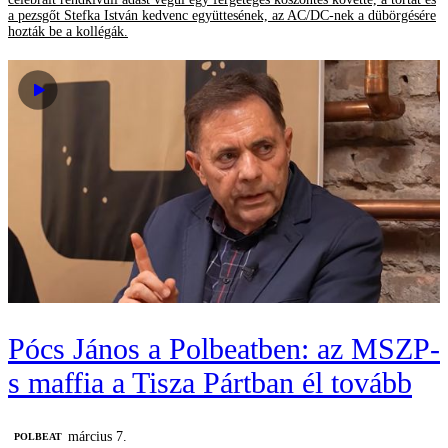
a pezsgőt Stefka István kedvenc együttesének, az AC/DC-nek a dübörgésére
hozták be a kollégák.
Pócs János a Polbeatben: az MSZP-
s maffia a Tisza Pártban él tovább
március 7.
‎POLBEAT