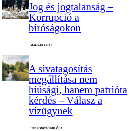
Jog és jogtalanság –
Korrupció a
bíróságokon
MAGYAR UGAR
A sivatagosítás
megállítása nem
hiúsági, hanem patrióta
kérdés – Válasz a
vízügynek
HUSZONÖTÖDIK ÓRA