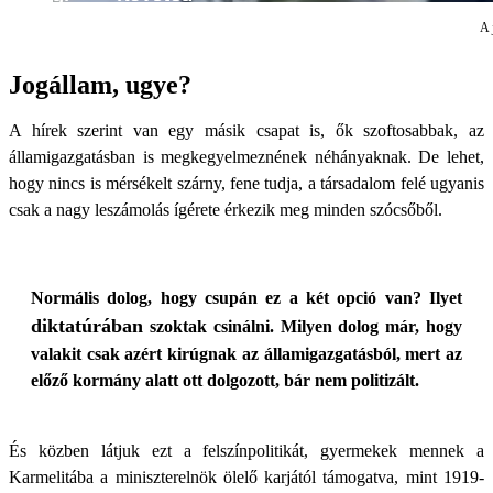
A 
Jogállam, ugye?
A hírek szerint van egy másik csapat is, ők szoftosabbak, az
államigazgatásban is megkegyelmeznének néhányaknak. De lehet,
hogy nincs is mérsékelt szárny, fene tudja, a társadalom felé ugyanis
csak a nagy leszámolás ígérete érkezik meg minden szócsőből.
Normális dolog, hogy csupán ez a két opció van? Ilyet
diktatúrában
szoktak csinálni. Milyen dolog már, hogy
valakit csak azért kirúgnak az államigazgatásból, mert az
előző kormány alatt ott dolgozott, bár nem politizált.
És közben látjuk ezt a felszínpolitikát, gyermekek mennek a
Karmelitába a miniszterelnök ölelő karjától támogatva, mint 1919-