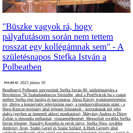
"Büszke vagyok rá, hogy
pályafutásom során nem tettem
rosszat egy kollégámnak sem" - A
születésnapos Stefka István a
Polbeatben
2023 június 10.
‎POLBEAT
Rendhagyó Polbeatet szerveztünk Stefka István 80. születésnapjára a
Revolution '56 Szabadságharcos Sörözőbe, ahol a PestiSrácok.hu-s csapat
mellett Stefka régi barátja és harcostársa, Alexa Károly irodalomtörténész,
író, illetve a konzervatív televíziózás nagy, a rendszerváltoztatás utáni - a
Horn-Kuncze-kormány által teljesen felszámolt - korszakának két jeles
alakja (egyben az ünnepelt akkori munkatársa), Mátyássy Andrea és Dézsy
Zoltán is elmondta méltatását, visszaemlékezését. Megszólalt továbbá Stefka
István felesége, Naszályi Kornélia és egyik lánya, Stefka Nóra, továbbá
Ambrózy Áron, Szabó Gergő és Szalai Szilárd. A Huth Gergely által
celebrált rendkívüli adást végül egy fergeteges köszöntés követte, a tortát és