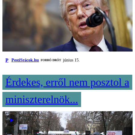
P
PestiSrácok.hu
június 15.
FORRÓ DRÓT
Érdekes, erről nem posztol a
miniszterelnök...