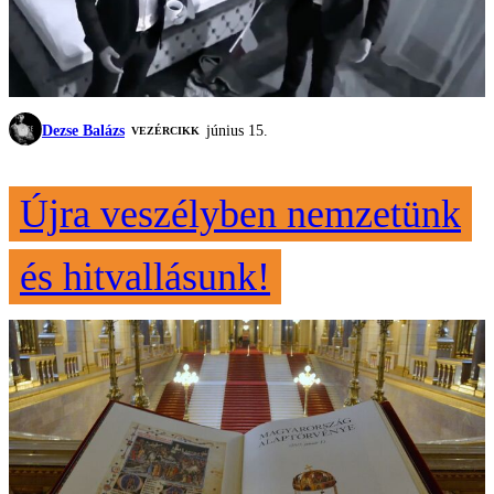
Dezse Balázs
június 15.
VEZÉRCIKK
Újra veszélyben nemzetünk
és hitvallásunk!