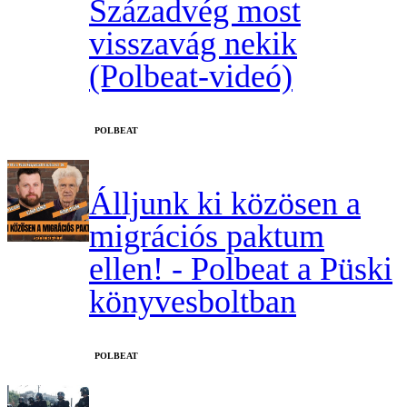
Századvég most
visszavág nekik
(Polbeat-videó)
‎POLBEAT
Álljunk ki közösen a
migrációs paktum
ellen! - Polbeat a Püski
könyvesboltban
‎POLBEAT