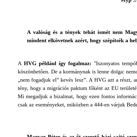
#fyp
♬
A valóság és a tények tehát ismét nem Magya
mindent elkövetnek azért, hogy szépítsék a hel
A
HVG például így fogalmaz:
"Iszonyatos tempób
köszönhetően. De a kormánynak is lenne dolga: nemcs
„nem fogadjuk el” kevés lesz”. A HVG azt a részt, a
tény, hogy a migrációs paktum főként az EU területé
Mi megadjuk a bizalmat, hogy ezen fontos információ
csak az eseményeket, miközben a 444-en várjuk Be
Magyar Péter és az őt szerető házi sajtó sz