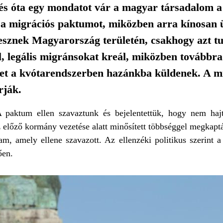
etés óta egy mondatot vár a magyar társadalom 
 a migrációs paktumot, miközben arra kínosan ü
lesznek Magyarország területén, csakhogy azt t
ól, legális migránsokat kreál, miközben továbbr
et a kvótarendszerben hazánkba küldenek. A mig
rják.
A paktum ellen szavaztunk és bejelentettük, hogy nem haj
z előző kormány vezetése alatt minősített többséggel megkap
m, amely ellene szavazott. Az ellenzéki politikus szerint a
ően.