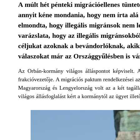
A múlt hét pénteki migrációellenes tünt
annyit kéne mondania, hogy nem írta alá
elmondta, hogy illegális migránsok nem 
varázslata, hogy az illegális migránsokb
céljukat azoknak a bevándorlóknak, akik
válaszokat már az Országgyűlésben is vá
Az Orbán-kormány világos álláspontot képviselt. 
frakcióvezetője. A migrációs paktum rendelkezései a
Magyarország és Lengyelország volt az a két tagálla
világos állásfoglalást kért a kormánytól az ügyet illet