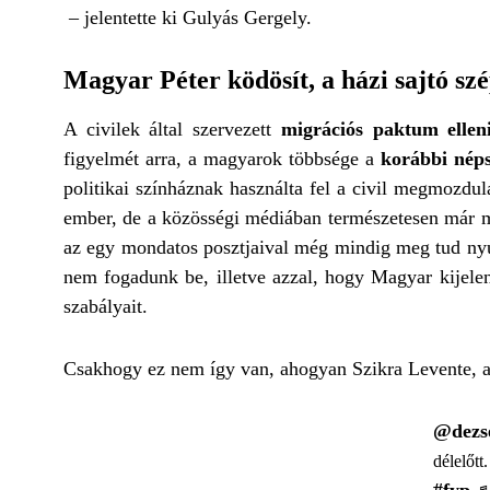
– jelentette ki Gulyás Gergely.
Magyar Péter ködösít, a házi sajtó szé
A civilek által szervezett
migrációs paktum elleni
figyelmét arra, a magyarok többsége a
korábbi néps
politikai színháznak használta fel a civil megmozdul
ember, de a közösségi médiában természetesen már más
az egy mondatos posztjaival még mindig meg tud nyugt
nem fogadunk be, illetve azzal, hogy Magyar kijelent
szabályait.
Csakhogy ez nem így van, ahogyan Szikra Levente, az
@dezs
délelőtt