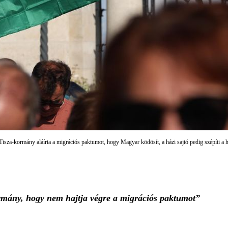
isza-kormány aláírta a migrációs paktumot, hogy Magyar ködösít, a házi sajtó pedig szépíti a he
rmány, hogy nem hajtja végre a migrációs paktumot”