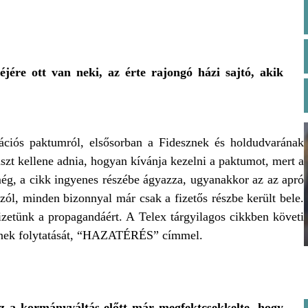
ére ott van neki, az érte rajongó házi sajtó, akik
ációs paktumról, elsősorban a Fidesznek és holdudvarának
zt kellene adnia, hogyan kívánja kezelni a paktumot, mert a
még, a cikk ingyenes részébe ágyazza, ugyanakkor az az apró
ól, minden bizonnyal már csak a fizetős részbe került bele.
izetünk a propagandáért. A Telex tárgyilagos cikkben követi
ének folytatását, “HAZATÉRÉS” címmel.
sz a
kormányváltás előtt már megfektcsekkelte
, hogy