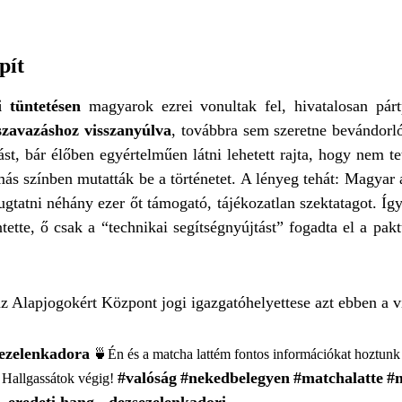
pít
 tüntetésen
magyarok ezrei vonultak fel, hivatalosan pártp
zavazáshoz visszanyúlva
, továbbra sem szeretne bevándorló
ást, bár élőben egyértelműen látni lehetett rajta, hogy nem t
 színben mutatták be a történetet. A lényeg tehát: Magyar a
atni néhány ezer őt támogató, tájékozatlan szektatagot. Így 
ette, ő csak a “technikai segítségnyújtást” fogadta el a pakt
 Alapjogokért Központ jogi igazgatóhelyettese azt ebben a v
ezelenkadora
🍵Én és a matcha lattém fontos információkat hoztunk
#valóság
#nekedbelegyen
#matchalatte
#
. Hallgassátok végig!