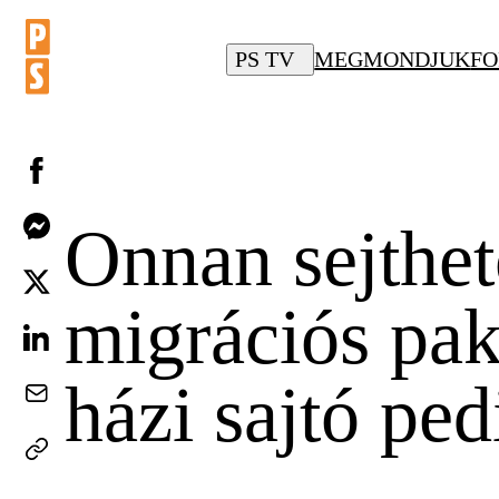
PS TV
MEGMONDJUK
FO
Onnan sejthet
migrációs pak
házi sajtó ped