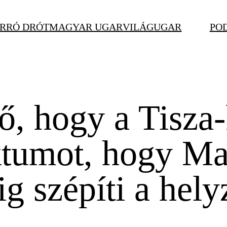
RRÓ DRÓT
MAGYAR UGAR
VILÁGUGAR
PO
ő, hogy a Tisza-
tumot, hogy Mag
ig szépíti a hely