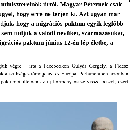
a miniszterelnök úrtól. Magyar Péternek csak
gyel, hogy erre ne térjen ki. Azt ugyan már
udjuk, hogy a migrációs paktum egyik legfőbb
a sem tudjuk a valódi nevüket, származásukat,
rációs paktum június 12-én lép életbe, a
tjuk végre – írta a Facebookon Gulyás Gergely, a Fidesz
ták a szükséges támogatást az Európai Parlamentben, azonban
 paktumot illetően az új kormány össze-vissza beszél, ezért