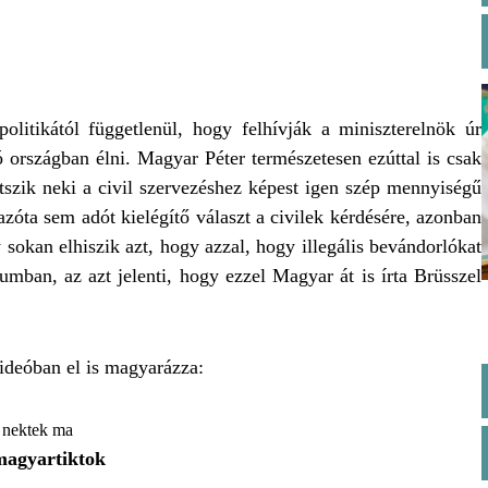
olitikától függetlenül, hogy felhívják a miniszterelnök úr
 országban élni. Magyar Péter természetesen ezúttal is csak
etszik neki a civil szervezéshez képest igen szép mennyiségű
zóta sem adót kielégítő választ a civilek kérdésére, azonban
sokan elhiszik azt, hogy azzal, hogy illegális bevándorlókat
umban, az azt jelenti, hogy ezzel Magyar át is írta Brüsszel
ideóban el is magyarázza:
 nektek ma
magyartiktok