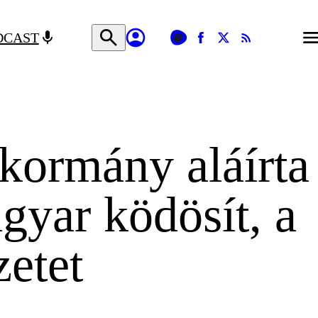
DCAST
kormány aláírta
yar ködösít, a
zetet