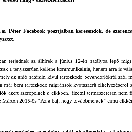
 eredeti hang - dezsezelenkadori
r Péter Facebook posztjaiban keresendők, de szerencséj
yzetet.
an terjednek az álhírek a június 12-én hatályba lépő migr
ak a tényszerűen kellene kommunikálnia, hanem arra is válas
mely az unió határain kívül tartózkodó bevándorlókról szól 
n már bent tartózkodó migránsok kvótaszerű elhelyezéséről sz
k azért szerepelnek a cikkben, fizetni természetesen nem f
de Márton 2015-ös “Az a baj, hogy továbbmentek” című cikk
erencsétlenségére egyébként a 444 oldalbordája, a Lakmu