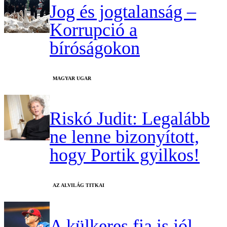
Jog és jogtalanság –
Korrupció a
bíróságokon
MAGYAR UGAR
Riskó Judit: Legalább
ne lenne bizonyított,
hogy Portik gyilkos!
AZ ALVILÁG TITKAI
A külkeres fia is jól