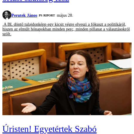
Perutek János
május 28.
‎PS RIPORT
.A BL döntő tulajdonképp egy kicsit végre elveszi a fókuszt a politikáról,
hiszen az elmúlt hónapokban minden perc, minden pillanat a választásokról
szólt.
Úristen! Egyetértek Szabó