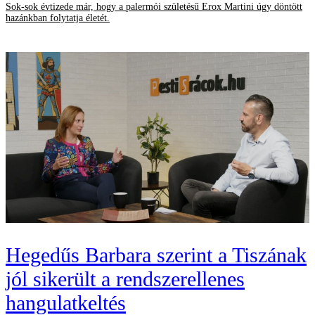
Sok-sok évtizede már, hogy a palermói születésű Erox Martini úgy döntött
hazánkban folytatja életét.
Hegedűs Barbara szerint a Tiszának
jól sikerült a rendszerellenes
hangulatkeltés