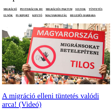
MIGRÁCIÓ
PESTISRÁCOK HU
MIGRÁCIÓS PAKTUM
SULYOK
TÜNTETÉS
ELNÖK
PS RIPORT
KIFUTÓ
MAGYARORSZÁG
HEGEDŰS BARBARA
A migráció elleni tüntetés valódi
arca! (Videó)