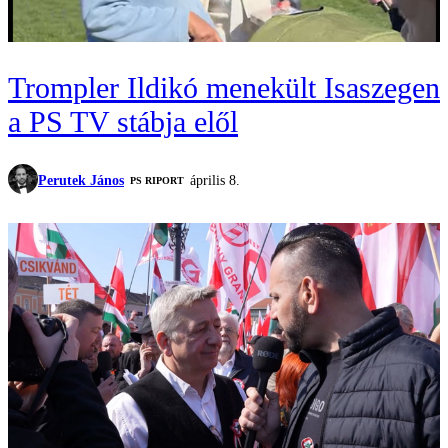
Trompler Ildikó menekült Isaszegen
a PS TV stábja elől
Perutek János
április 8.
‎PS RIPORT