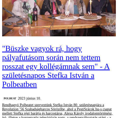
"Büszke vagyok rá, hogy
pályafutásom során nem tettem
rosszat egy kollégámnak sem" - A
születésnapos Stefka István a
Polbeatben
2023 június 10.
‎POLBEAT
Rendhagyó Polbeatet szerveztünk Stefka István 80. születésnapjára a
Revolution '56 Szabadságharcos Sörözőbe, ahol a PestiSrácok.hu-s csapat
mellett Stefka régi barátja és harcostársa, Alexa Károly irodalomtörténész,
író, illetve a konzervatív televíziózás nagy, a rendszerváltoztatás utáni - a