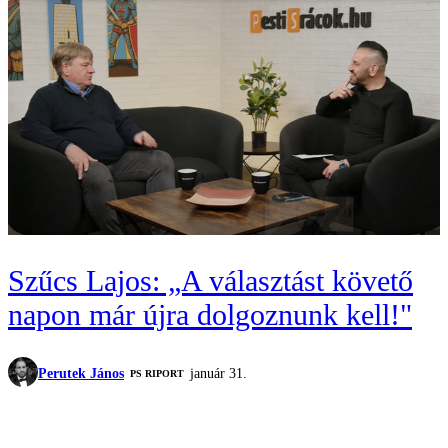
Szűcs Lajos: „A választást követő
napon már újra dolgoznunk kell!"
Perutek János
január 31.
‎PS RIPORT