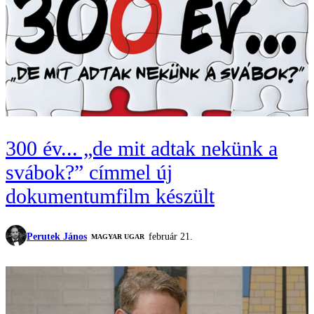
300 év... „de mit adtak nekünk a
svábok?” címmel új
dokumentumfilm készült
Perutek János
február 21.
MAGYAR UGAR