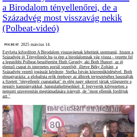
a Birodalom tényellenőrei, de a
Századvég most visszavág nekik
(Polbeat-videó)
2025 március 14.
‎POLBEAT
Egyfajta kifordított A Birodalom visszavágnak lehetünk szemtanúi, hiszen a
Századvég új Tényellenőr.hu-ja épp a birodalomnak vág vissza - vezette fel
a legutóbbi Polbeat-beszélgetést Huth Gergely, aki Both Hunort, az új
elemző csapat és internetes portál vezetőjét, illetve Béky Zoltánt, a
Századvég vezető jogászát kérdezte, Stefka István közreműködésével. Both
elmagyarázta: a globalista erők épphogy az álhírek terjesztéséhez használják
a fizetett "tényellenőr csapataikat" és elég nagy sikerrel jártak világszerte a
negatív kampányaikkal, hangulatkeltéseikkel. E fegyverük kifejezetten a
nemzeti szuverenitás megtámadására irányult, de "most ellenük fordítjuk
azt."