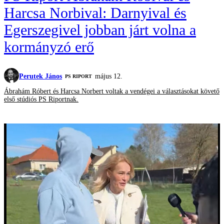
Harcsa Norbival: Darnyival és
Egerszegivel jobban járt volna a
kormányzó erő
Perutek János
május 12.
‎PS RIPORT
Ábrahám Róbert és Harcsa Norbert voltak a vendégei a választásokat követő
első stúdiós PS Riportnak.