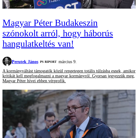
Magyar Péter Budakeszin
szónokolt arról, hogy háborús
hangulatkeltés van!
Perutek János
március 9.
‎PS RIPORT
A kormányváltást támogatók közül rengetegen totális túlzásba esnek, amikor
kritikát kell megfogalmazni a magyar kormányról. Gyorsan jegyezzük meg,
Magyar Péter hívei ebben vérprofik.