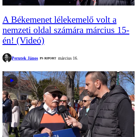
A Békemenet lélekemelő volt a
nemzeti oldal számára március 15-
én! (Videó)
Perutek János
március 16.
‎PS RIPORT