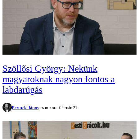
Szöllősi György: Nekünk
magyaroknak nagyon fontos a
labdarúgás
Perutek János
február 21.
‎PS RIPORT