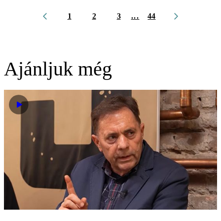
1
2
3
...
44
Ajánljuk még