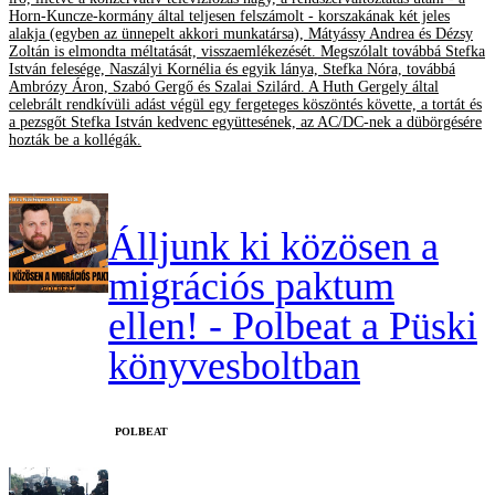
Horn-Kuncze-kormány által teljesen felszámolt - korszakának két jeles
alakja (egyben az ünnepelt akkori munkatársa), Mátyássy Andrea és Dézsy
Zoltán is elmondta méltatását, visszaemlékezését. Megszólalt továbbá Stefka
István felesége, Naszályi Kornélia és egyik lánya, Stefka Nóra, továbbá
Ambrózy Áron, Szabó Gergő és Szalai Szilárd. A Huth Gergely által
celebrált rendkívüli adást végül egy fergeteges köszöntés követte, a tortát és
a pezsgőt Stefka István kedvenc együttesének, az AC/DC-nek a dübörgésére
hozták be a kollégák.
Álljunk ki közösen a
migrációs paktum
ellen! - Polbeat a Püski
könyvesboltban
‎POLBEAT