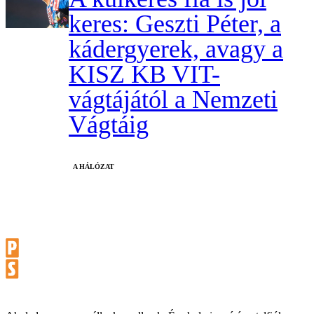
keres: Geszti Péter, a
kádergyerek, avagy a
KISZ KB VIT-
vágtájától a Nemzeti
Vágtáig
A HÁLÓZAT