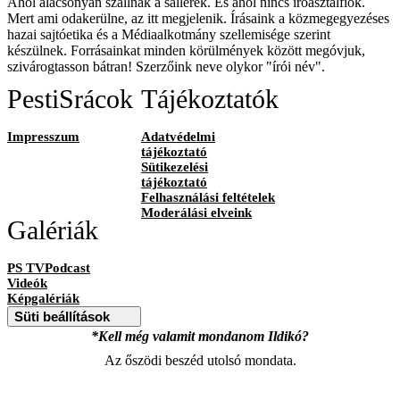
Ahol alacsonyan szállnak a sallerek. És ahol nincs íróasztalfiók.
Mert ami odakerülne, az itt megjelenik. Írásaink a közmegegyezéses
hazai sajtóetika és a Médiaalkotmány szellemisége szerint
készülnek. Forrásainkat minden körülmények között megóvjuk,
szivárogtasson bátran! Szerzőink neve olykor "írói név".
PestiSrácok
Tájékoztatók
Impresszum
Adatvédelmi
tájékoztató
Sütikezelési
tájékoztató
Felhasználási feltételek
Moderálási elveink
Galériák
PS TVPodcast
Videók
Képgalériák
Süti beállítások
*Kell még valamit mondanom Ildikó?
Az őszödi beszéd utolsó mondata.