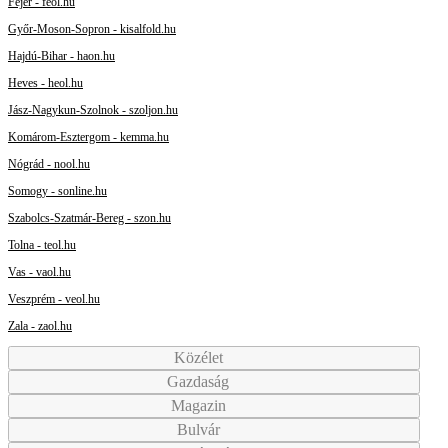
Fejér - feol.hu
Győr-Moson-Sopron - kisalfold.hu
Hajdú-Bihar - haon.hu
Heves - heol.hu
Jász-Nagykun-Szolnok - szoljon.hu
Komárom-Esztergom - kemma.hu
Nógrád - nool.hu
Somogy - sonline.hu
Szabolcs-Szatmár-Bereg - szon.hu
Tolna - teol.hu
Vas - vaol.hu
Veszprém - veol.hu
Zala - zaol.hu
Közélet
Gazdaság
Magazin
Bulvár