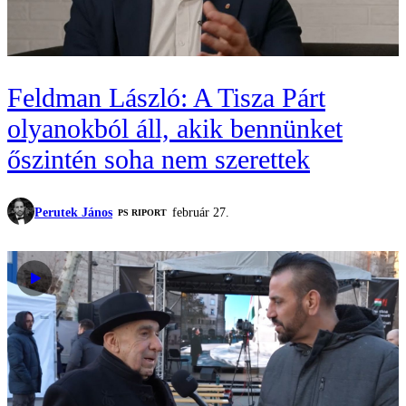
Feldman László: A Tisza Párt
olyanokból áll, akik bennünket
őszintén soha nem szerettek
Perutek János
február 27.
‎PS RIPORT