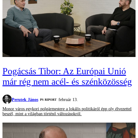
Pogácsás Tibor: Az Európai Unió
már rég nem acél- és szénközösség
Perutek János
február 13.
‎PS RIPORT
Monor város egykori polgármestere a lokális politikáról épp oly élvezettel
beszél, mint a világban történő változásokról.