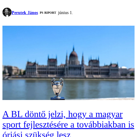
Perutek János
június 1.
‎PS RIPORT
A BL döntő jelzi, hogy a magyar
sport fejlesztésére a továbbiakban is
óriási szükség lesz