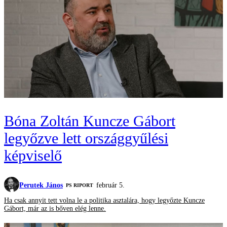
Bóna Zoltán Kuncze Gábort
legyőzve lett országgyűlési
képviselő
Perutek János
február 5.
‎PS RIPORT
Ha csak annyit tett volna le a politika asztalára, hogy legyőzte Kuncze
Gábort, már az is bőven elég lenne.