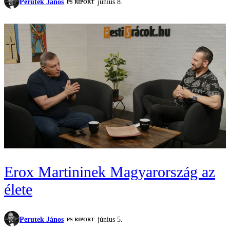
Perutek János
június 8.
‎PS RIPORT
Erox Martininek Magyarország az
élete
Perutek János
június 5.
‎PS RIPORT