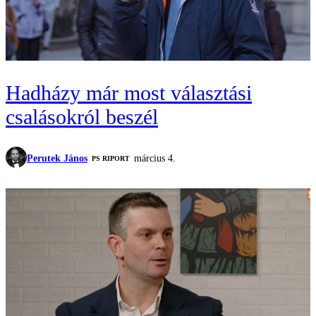
Hadházy már most választási
csalásokról beszél
Perutek János
március 4.
‎PS RIPORT