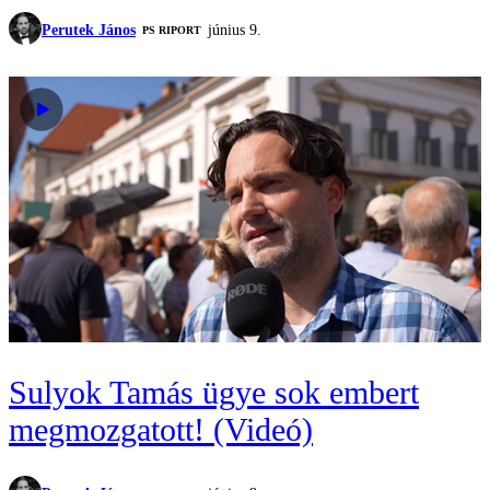
Perutek János
június 9.
‎PS RIPORT
Sulyok Tamás ügye sok embert
megmozgatott! (Videó)