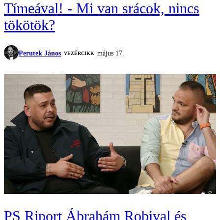
Tímeával! - Mi van srácok, nincs
tökötök?
Perutek János
május 17.
VEZÉRCIKK
PS Riport Ábrahám Robival és