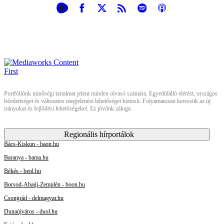
Portfóliónk minőségi tartalmat jelent minden olvasó számára. Egyedülálló elérést, országos
lefedettséget és változatos megjelenési lehetőséget biztosít. Folyamatosan keressük az új
irányokat és fejlődési lehetőségeket. Ez jövőnk záloga.
Regionális hírportálok
Bács-Kiskun - baon.hu
Baranya - bama.hu
Békés - beol.hu
Borsod-Abaúj-Zemplén - boon.hu
Csongrád - delmagyar.hu
Dunaújváros - duol.hu