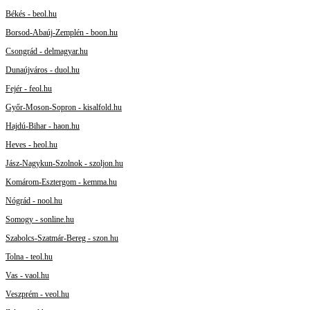
Békés - beol.hu
Borsod-Abaúj-Zemplén - boon.hu
Csongrád - delmagyar.hu
Dunaújváros - duol.hu
Fejér - feol.hu
Győr-Moson-Sopron - kisalfold.hu
Hajdú-Bihar - haon.hu
Heves - heol.hu
Jász-Nagykun-Szolnok - szoljon.hu
Komárom-Esztergom - kemma.hu
Nógrád - nool.hu
Somogy - sonline.hu
Szabolcs-Szatmár-Bereg - szon.hu
Tolna - teol.hu
Vas - vaol.hu
Veszprém - veol.hu