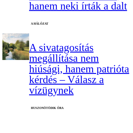
hanem neki írták a dalt
A HÁLÓZAT
A sivatagosítás
megállítása nem
hiúsági, hanem patrióta
kérdés – Válasz a
vízügynek
HUSZONÖTÖDIK ÓRA