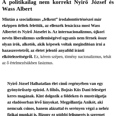
A politikailag nem korrekt Nyirő József és
Wass Albert
Miután a szocializmus „felkent” irodalomtörténészei már
eképpen ítéltek felettük, az ellenzék lenácizza most Wass
Albertet és Nyirő Józsefet is. Az internacionalizmus, újkori
nevén liberalizmus szellemiségével ugyanis nem férnek össze
olyan írók, alkotók, akik képesek voltak megindítóan írni a
hazaszeretetről, az életet jelentő anyaföld iránti
elkötelezettségről.
Ez, kérem szépen, tömény nacionalizmus, tehát
az ő értelmezésükben fasizmus.
Nyirő József Halhatatlan élet című regényében van egy
gyönyörűszép epizód. A főhős, Bojzás Küs Dani feleséget
keres magának. Kint dolgozik a földeken és mustrálgatja
az eladósorban lévő lányokat. Megpillantja Anikót, aki
nemcsak csinos, hanem alázattal és serényen végzi a nehéz
fizikai munkát is. Bizony ez utóbbi felismerés is szerepet