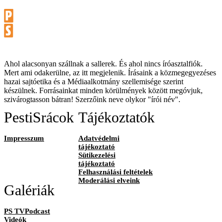
Ahol alacsonyan szállnak a sallerek. És ahol nincs íróasztalfiók.
Mert ami odakerülne, az itt megjelenik. Írásaink a közmegegyezéses
hazai sajtóetika és a Médiaalkotmány szellemisége szerint
készülnek. Forrásainkat minden körülmények között megóvjuk,
szivárogtasson bátran! Szerzőink neve olykor "írói név".
PestiSrácok
Tájékoztatók
Impresszum
Adatvédelmi
tájékoztató
Sütikezelési
tájékoztató
Felhasználási feltételek
Moderálási elveink
Galériák
PS TVPodcast
Videók