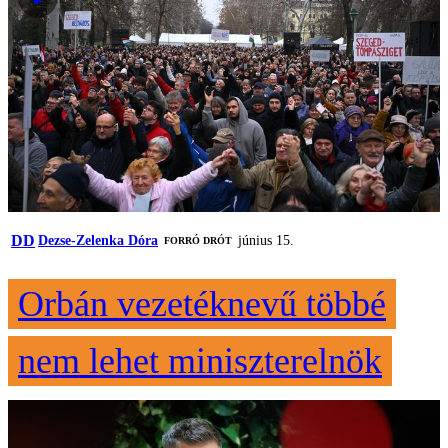
DD
Dezse-Zelenka Dóra
június 15.
FORRÓ DRÓT
Orbán vezetéknevű többé
nem lehet miniszterelnök