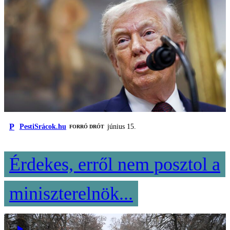
P
PestiSrácok.hu
június 15.
FORRÓ DRÓT
Érdekes, erről nem posztol a
miniszterelnök...