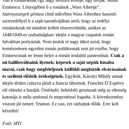
Van a románoknak egy nagy nemzeti költője, úgy hívják: Mihai
Eminescu. Lényegében ő a románok „Wass Albertje”.
Szárnyaszegett géniusz
című művében Wass Alberthez hasonló
szenvedéllyel ír a saját narratívájában arról, hogy az erdélyi
románoknak mi mindent kellett elszenvedniük, amikor az
1848/1849-es szabadságharc idején a magyar csapatok román
falvakban portyáztak. Nem árulok el nagy titkot azzal, hogy
természetesen egyetlen román politikusnak sem jut eszébe, hogy
Eminescunak ne lenne helye a román irodalmi panteonban.
Csak a
mi balliberálisaink ilyenek; képesek a saját népük húsába
marni, csak hogy megfeleljenek külföldi megbízóik elvárásainak
és szellemi elődeik örökségének.
Egyikük, Károlyi Mihály annak
idején térden csúszva járult a francia tábornok, Franchet D’Espérey
elé elárulni a hazáját. Önfeladó, behódoló gesztusait még az ellenség
katonája is méla undorral és megvetéssel fogadta. A következmény
viszont jól ismert: Trianon. Ez van, ezt várhatjuk tőlük. Erre kell
készülni!
Fotó: MTI