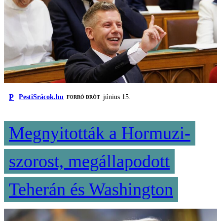
P
PestiSrácok.hu
június 15.
FORRÓ DRÓT
Megnyitották a Hormuzi-
szorost, megállapodott
Teherán és Washington