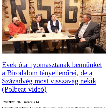
Évek óta nyomasztanak bennünket
a Birodalom tényellenőrei, de a
Századvég most visszavág nekik
(Polbeat-videó)
2025 március 14.
‎POLBEAT