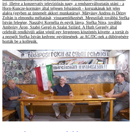
író, illetve a konzervatív televíziózás nagy, a rendszerváltoztatás utáni - a
Horn-Kuncze-kormány által teljesen felszámolt - korszakának két jeles
alakja (egyben az ünnepelt akkori munkatársa), Mátyássy Andrea és Dézsy
Zoltán is elmondta méltatását, visszaemlékezését. Megszólalt továbbá Stefka
István felesége, Naszályi Kornélia és egyik lánya, Stefka Nóra, továbbá
Ambrózy Áron, Szabó Gergő és Szalai Szilárd. A Huth Gergely által
celebrált rendkívüli adást végül egy fergeteges köszöntés követte, a tortát és
a pezsgőt Stefka István kedvenc együttesének, az AC/DC-nek a dübörgésére
hozták be a kollégák.