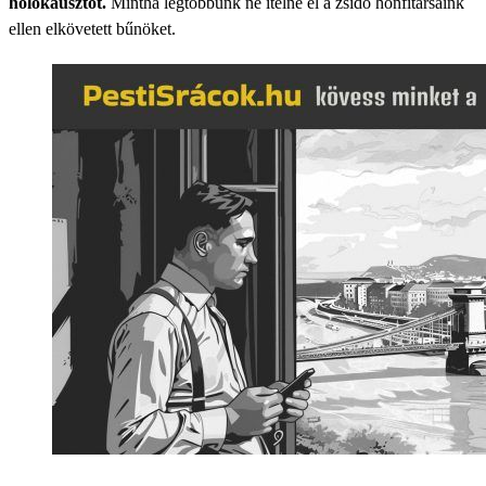
holokausztot.
Mintha legtöbbünk ne ítélné el a zsidó honfitársaink
ellen elkövetett bűnöket.