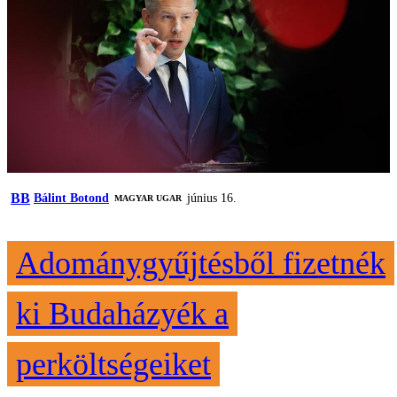
BB
Bálint Botond
június 16.
MAGYAR UGAR
Adománygyűjtésből fizetnék
ki Budaházyék a
perköltségeiket