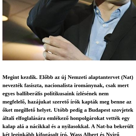
Megint kezdik. Előbb az új Nemzeti alaptantervet (Nat)
nevezték fasiszta, nacionalista irománynak, csak mert
egyes balliberális politikusaink ízlésének nem
megfelelő, hazájukat szerető írók kapták meg benne az
őket megillető helyet. Utóbb pedig a Budapest szovjetek
általi elfoglalására emlékező honpolgárokat vették egy
kalap alá a nácikkal és a nyilasokkal. A Nat-ba bekerült
két leginkább kifogásolt író, Wass Albert és Nyirő