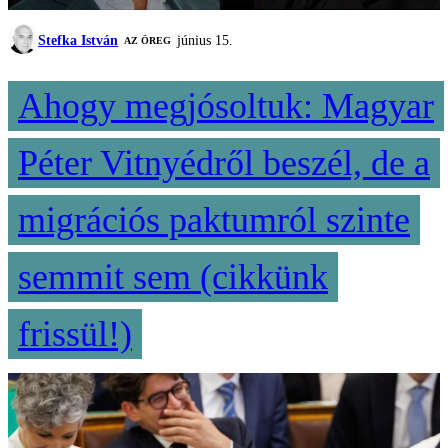
Stefka István
június 15.
AZ ÖREG
Ahogy megjósoltuk: Magyar
Péter Vitnyédről beszél, de a
migrációs paktumról szinte
semmit sem (cikkünk
frissül!)