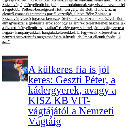
Egyfajta kifordított A Birodalom visszavágnak lehetünk szemtanúi, hiszen a
Századvég új Tényellenőr.hu-ja épp a birodalomnak vág vissza - vezette fel
a legutóbbi Polbeat-beszélgetést Huth Gergely, aki Both Hunort, az új
elemző csapat és internetes portál vezetőjét, illetve Béky Zoltánt, a
Századvég vezető jogászát kérdezte, Stefka István közreműködésével. Both
elmagyarázta: a globalista erők épphogy az álhírek terjesztéséhez használják
a fizetett "tényellenőr csapataikat" és elég nagy sikerrel jártak világszerte a
negatív kampányaikkal, hangulatkeltéseikkel. E fegyverük kifejezetten a
nemzeti szuverenitás megtámadására irányult, de "most ellenük fordítjuk
azt."
A külkeres fia is jól
keres: Geszti Péter, a
kádergyerek, avagy a
KISZ KB VIT-
vágtájától a Nemzeti
Vágtáig