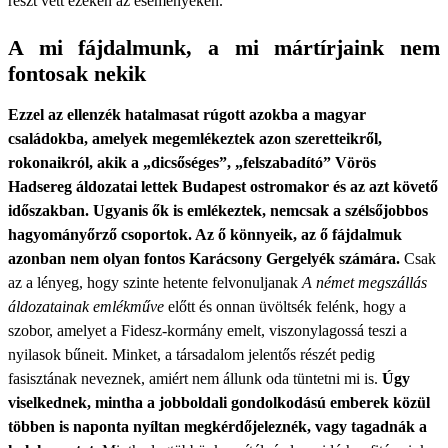
részt vett ezeken az eseményeken.
A mi fájdalmunk, a mi mártírjaink nem
fontosak nekik
Ezzel az ellenzék hatalmasat rúgott azokba a magyar
családokba, amelyek megemlékeztek azon szeretteikről,
rokonaikról, akik a „dicsőséges”, „felszabadító” Vörös
Hadsereg áldozatai lettek Budapest ostromakor és az azt követő
időszakban. Ugyanis ők is emlékeztek, nemcsak a szélsőjobbos
hagyományőrző csoportok. Az ő könnyeik, az ő fájdalmuk
azonban nem olyan fontos Karácsony Gergelyék számára.
Csak
az a lényeg, hogy szinte hetente felvonuljanak
A német megszállás
áldozatainak emlékműve
előtt és onnan üvöltsék felénk, hogy a
szobor, amelyet a Fidesz-kormány emelt, viszonylagossá teszi a
nyilasok bűneit. Minket, a társadalom jelentős részét pedig
fasisztának neveznek, amiért nem állunk oda tüntetni mi is.
Úgy
viselkednek, mintha a jobboldali gondolkodású emberek közül
többen is naponta nyíltan megkérdőjeleznék, vagy tagadnák a