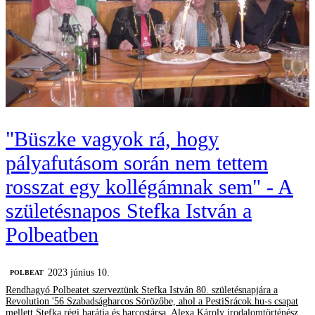
"Büszke vagyok rá, hogy
pályafutásom során nem tettem
rosszat egy kollégámnak sem" - A
születésnapos Stefka István a
Polbeatben
2023 június 10.
‎POLBEAT
Rendhagyó Polbeatet szerveztünk Stefka István 80. születésnapjára a
Revolution '56 Szabadságharcos Sörözőbe, ahol a PestiSrácok.hu-s csapat
mellett Stefka régi barátja és harcostársa, Alexa Károly irodalomtörténész,