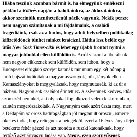
Hiába teszünk azonban bármit is, ha elmegyünk emlékezni
például a
Kitörés
napján a halottainkra, az áldozatainkra,
akkor szerintük menthetetlenül nácik vagyunk. Nekik persze
nem nagyon számítanak a mi fájdalmaink, a családi
tragédiáink, csak az a fontos, hogy adott helyzetben politikailag
kifizetődőnek tűnhet minket lenácizni. Hátha lesz belőle egy
ütős
New York Times-cikk
és lehet egy újabb frontot nyitni a
magyar jobboldal ellen külföldön is.
Arról viszont a liberálisok
nem nagyon cikkeznek sem külföldön, sem itthon, hogy a
Budapestet elfoglaló szovjet katonák minimum egy-két hónapig
tartó hajszát indítottak a magyar asszonyok, nők, lányok ellen.
Kamaszlányokat is meggyaláztak, hogy megmutassák, ki az úr a
házban. Nagyon sok családot érintett ez. A szívemnek kedves, idős
szomszéd néninket, aki oly sokat foglalkozott velem kiskoromban,
szintén megerőszakolták. A Nagyanyám csak azért úszta meg, mert
a Dédapám az orosz hadifogságban jól megtanult oroszul, ismerte
őket és tudta, hogy rettegnek a betegektől, ezért a 16 éves lánya fejét
betekerte fehér gézzel és azt mondta a ruszki katonáknak, hogy
fertőző agyhártyagyulladása van.
Mégis, ezen szörnyűségek