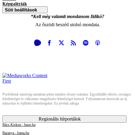
Képgalériák
Süti beállítások
*Kell még valamit mondanom Ildikó?
Az őszödi beszéd utolsó mondata.
Portfóliónk minőségi tartalmat jelent minden olvasó számára. Egyedülálló elérést, országos
lefedettséget és változatos megjelenési lehetőséget biztosít. Folyamatosan keressük az új
irányokat és fejlődési lehetőségeket. Ez jövőnk záloga.
Regionális hírportálok
Bács-Kiskun - baon.hu
Baranya - bama.hu