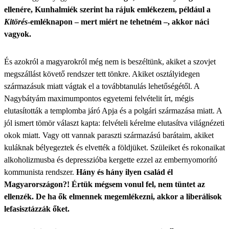
ellenére, Kunhalmiék szerint ha rájuk emlékezem, például a
Kitörés
-emléknapon – mert miért ne tehetném –, akkor náci
vagyok.
És azokról a magyarokról még nem is beszéltünk, akiket a szovjet
megszállást követő rendszer tett tönkre. Akiket osztályidegen
származásuk miatt vágtak el a továbbtanulás lehetőségétől. A
Nagybátyám maximumpontos egyetemi felvételit írt, mégis
elutasították a templomba járó Apja és a polgári származása miatt. A
jól ismert tömör választ kapta: felvételi kérelme elutasítva világnézeti
okok miatt. Vagy ott vannak paraszti származású barátaim, akiket
kuláknak bélyegeztek és elvették a földjüket. Szüleiket és rokonaikat
alkoholizmusba és depresszióba kergette ezzel az embernyomorító
kommunista rendszer.
Hány és hány ilyen család él
Magyarországon?! Értük mégsem vonul fel, nem tüntet az
ellenzék. De ha ők elmennek megemlékezni, akkor a liberálisok
lefasisztázzák őket.