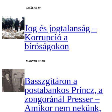
A HÁLÓZAT
Jog és jogtalanság –
Korrupció a
bíróságokon
MAGYAR UGAR
Basszgitáron a
postabankos Princz, a
zongoránál Presser –
Amikor nem nekünk,