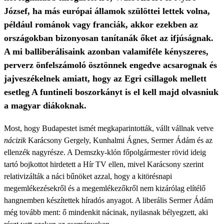
József, ha más európai államok szülöttei lettek volna,
például románok vagy franciák, akkor ezekben az
országokban bizonyosan tanítanák őket az ifjúságnak.
A mi balliberálisaink azonban valamiféle kényszeres,
perverz önfelszámoló ösztönnek engedve acsarognak és
jajveszékelnek amiatt, hogy az Egri csillagok mellett
esetleg A funtineli boszorkányt is el kell majd olvasniuk
a magyar diákoknak.
Most, hogy Budapestet ismét megkaparintották, vállt vállnak vetve
nácizik
Karácsony Gergely, Kunhalmi Ágnes, Sermer Ádám és az
ellenzék nagyrésze. A Demszky-klón főpolgármester rövid ideig
tartó bojkottot hirdetett a Hír TV ellen, mivel Karácsony szerint
relativizálták a náci bűnöket azzal, hogy a kitörésnapi
megemlékezésekről és a megemlékezőkről nem kizárólag elítélő
hangnemben készítettek híradós anyagot. A liberális Sermer Ádám
még tovább ment: ő mindenkit nácinak, nyilasnak bélyegzett, aki