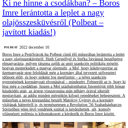
Ki ne hinne a csodákban? – Boros
Imre lerántotta a leplet a nagy
olajösszesküvésről (Polbeat –
javított kiadás!)
2022 december 10.
‎POLBEAT
Boros Imre a PestiSrácok.hu Polbeat című élő műsorában lerántotta a leplet
a nagy olajösszesküvésről. Huth Gergellyel és Stefka Istvánnal beszélgetve
elmagyarázta, milyen játszma zajlik az unió szankciós politikája mögött,
hogyan mesterkedett a magyar olajmulti, a Mol, hogy kikényszerítse az
üzemanyagár-stop feloldását még a kormány által tervezett szilveszteri
időpont előtt, és hogy miként fog megfizetni – a teljes szankciós
nyereségének kormányzati elvonásával – mindezért. Felmerült az is, hogy ki
hisz még a csodákban, hiszen a Mol százhalombattai finomítóját több hónap
küszködés után, az árstop visszavonása után néhány órával sikerült
megjavítani, az addig minden mérnökön kifogó repedéseket behegeszteni. A
műsorban a neves közgazdász beszélt Matolcsy György és a kormány
vitájának hátteréről is, és természetesen a Revolution '56 Szabadságharcos
Sörözőben jelen lévő vendégek ezúttal is kérdezhettek, sőt, komoly
világnézeti polémia is kibontakozott a kérdezők és Boros Imre között.