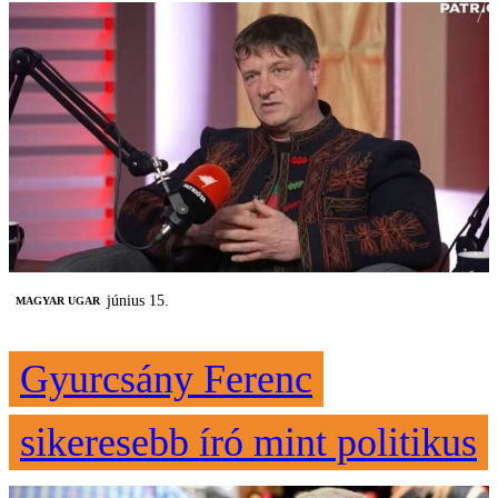
június 15.
MAGYAR UGAR
Gyurcsány Ferenc
sikeresebb író mint politikus