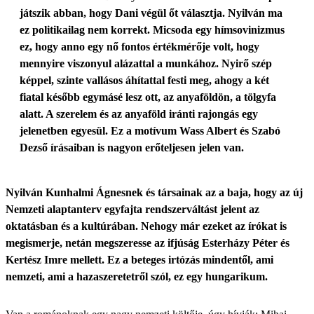
játszik abban, hogy Dani végül őt választja. Nyilván ma
ez politikailag nem korrekt. Micsoda egy hímsovinizmus
ez, hogy anno egy nő fontos értékmérője volt, hogy
mennyire viszonyul alázattal a munkához. Nyirő szép
képpel, szinte vallásos áhítattal festi meg, ahogy a két
fiatal később egymásé lesz ott, az anyaföldön, a tölgyfa
alatt. A szerelem és az anyaföld iránti rajongás egy
jelenetben egyesül. Ez a motívum Wass Albert és Szabó
Dezső írásaiban is nagyon erőteljesen jelen van.
Nyilván Kunhalmi Ágnesnek és társainak az a baja, hogy az új
Nemzeti alaptanterv egyfajta rendszerváltást jelent az
oktatásban és a kultúrában. Nehogy már ezeket az írókat is
megismerje, netán megszeresse az ifjúság Esterházy Péter és
Kertész Imre mellett. Ez a beteges irtózás mindentől, ami
nemzeti, ami a hazaszeretetről szól, ez egy hungarikum.