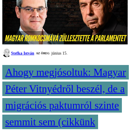
Stefka István
június 15.
AZ ÖREG
Ahogy megjósoltuk: Magyar
Péter Vitnyédről beszél, de a
migrációs paktumról szinte
semmit sem (cikkünk