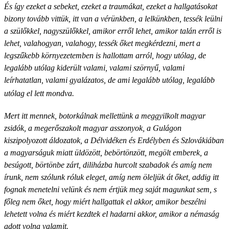
És így ezeket a sebeket, ezeket a traumákat, ezeket a hallgatásokat
bizony tovább vittük, itt van a vérünkben, a lelkünkben, tessék leülni
a szülőkkel, nagyszülőkkel, amikor erről lehet, amikor talán erről is
lehet, valahogyan, valahogy, tessék őket megkérdezni, mert a
legszűkebb környezetemben is hallottam arról, hogy utólag, de
legalább utólag kiderült valami, valami szörnyű, valami
leírhatatlan, valami gyalázatos, de ami legalább utólag, legalább
utólag el lett mondva.
Mert itt mennek, botorkálnak mellettünk a meggyilkolt magyar
zsidók, a megerőszakolt magyar asszonyok, a Gulágon
kiszipolyozott áldozatok, a Délvidéken és Erdélyben és Szlovákiában
a magyarságuk miatt üldözött, bebörtönzött, megölt emberek, a
besúgott, börtönbe zárt, diliházba hurcolt szabadok és amíg nem
írunk, nem szólunk róluk eleget, amíg nem öleljük át őket, addig itt
fognak menetelni velünk és nem értjük meg saját magunkat sem, s
főleg nem őket, hogy miért hallgattak el akkor, amikor beszélni
lehetett volna és miért kezdtek el hadarni akkor, amikor a némaság
adott volna valamit.