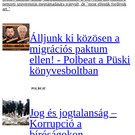
nemzeti szuverenitás megtámadására irányult, de "most ellenük fordítjuk
azt."
Álljunk ki közösen a
migrációs paktum
ellen! - Polbeat a Püski
könyvesboltban
‎POLBEAT
Jog és jogtalanság –
Korrupció a
bíróságokon