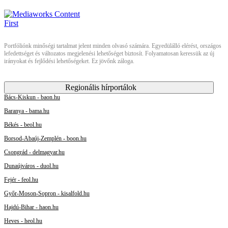
Portfóliónk minőségi tartalmat jelent minden olvasó számára. Egyedülálló elérést, országos
lefedettséget és változatos megjelenési lehetőséget biztosít. Folyamatosan keressük az új
irányokat és fejlődési lehetőségeket. Ez jövőnk záloga.
Regionális hírportálok
Bács-Kiskun - baon.hu
Baranya - bama.hu
Békés - beol.hu
Borsod-Abaúj-Zemplén - boon.hu
Csongrád - delmagyar.hu
Dunaújváros - duol.hu
Fejér - feol.hu
Győr-Moson-Sopron - kisalfold.hu
Hajdú-Bihar - haon.hu
Heves - heol.hu