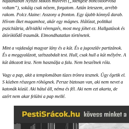
hajdanában Nyiszli Miklós művével („Mengele boncolóorvosa
voltam”), sokáig csak nézem, forgatom. Aztán leteszem, arrébb
rakom. Polcz Alaine: Asszony a fronton. Egy újabb könnyű darab.
Hívom őket magamhoz, akár egy mágnes. Hálózat, politikai
pszichiátria, délvidéki vérengzés, most meg jöhet ez. Hallgatások és
átöröklődő traumák. Elmondhatatlan történetek.
Mint a vajdasági magyar lány és a kút. És a jugoszláv partizánok.
És a meggyalázott, szétszabdalt test. Hull, csak hull a kút mélyére. A
kút átkozott lesz. Nem használja a falu. Nem beszélnek róla.
Vagy a pap, akit a templomában tüzes trónra tesznek. Úgy égetik el.
S közben részegen röhögnek. Persze biztosan van, aki nem nevet a
katonák közül. Aki hátul áll, néma és fél. Aki nem ezt akarta, de
azért nem akar felülni a pap mellé.