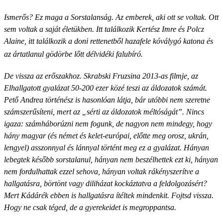
Ismerős? Ez maga a Sorstalanság. Az emberek, aki ott se voltak. Ott
sem voltak a saját életükben. Itt találkozik Kertész Imre és Polcz
Alaine, itt találkozik a doni rettenetből hazafele kóválygó katona és
az ártatlanul gödörbe lőtt délvidéki falubíró.
De vissza az erőszakhoz. Skrabski Fruzsina 2013-as filmje, az
Elhallgatott gyalázat 50-200 ezer közé teszi az áldozatok számát.
Pető Andrea történész is hasonlóan látja, bár utóbbi nem szeretne
számszerűsíteni, mert az „sérti az áldozatok méltóságát”. Nincs
igaza: számháborúzni nem fogunk, de nagyon nem mindegy, hogy
hány magyar (és német és kelet-európai, előtte meg orosz, ukrán,
lengyel) asszonnyal és lánnyal történt meg ez a gyalázat. Hányan
lebegtek később sorstalanul, hányan nem beszélhettek ezt ki, hányan
nem fordulhattak ezzel sehova, hányan voltak rákényszerítve a
hallgatásra, börtönt vagy diliházat kockáztatva a feldolgozásért?
Mert Kádárék ebben is hallgatásra ítéltek mindenkit. Fojtsd vissza.
Hogy ne csak téged, de a gyerekeidet is megroppantsa.