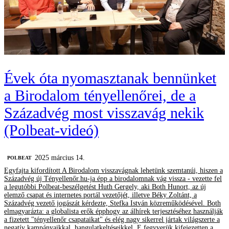
Évek óta nyomasztanak bennünket
a Birodalom tényellenőrei, de a
Századvég most visszavág nekik
(Polbeat-videó)
2025 március 14.
‎POLBEAT
Egyfajta kifordított A Birodalom visszavágnak lehetünk szemtanúi, hiszen a
Századvég új Tényellenőr.hu-ja épp a birodalomnak vág vissza - vezette fel
a legutóbbi Polbeat-beszélgetést Huth Gergely, aki Both Hunort, az új
elemző csapat és internetes portál vezetőjét, illetve Béky Zoltánt, a
Századvég vezető jogászát kérdezte, Stefka István közreműködésével. Both
elmagyarázta: a globalista erők épphogy az álhírek terjesztéséhez használják
a fizetett "tényellenőr csapataikat" és elég nagy sikerrel jártak világszerte a
negatív kampányaikkal, hangulatkeltéseikkel. E fegyverük kifejezetten a