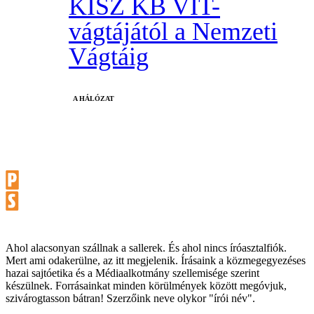
KISZ KB VIT-
vágtájától a Nemzeti
Vágtáig
A HÁLÓZAT
Ahol alacsonyan szállnak a sallerek. És ahol nincs íróasztalfiók.
Mert ami odakerülne, az itt megjelenik. Írásaink a közmegegyezéses
hazai sajtóetika és a Médiaalkotmány szellemisége szerint
készülnek. Forrásainkat minden körülmények között megóvjuk,
szivárogtasson bátran! Szerzőink neve olykor "írói név".