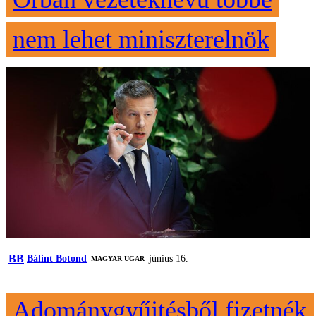
nem lehet miniszterelnök
BB
Bálint Botond
június 16.
MAGYAR UGAR
Adománygyűjtésből fizetnék