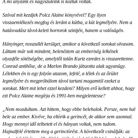
A mi anyáink és nagyszüleink is köztük voltak.
Szóval mit kezdjek Polcz Alaine könyvével? Egy ilyen
visszaemlékezés megfog és leránt a kútba, a kút legmélyére. Nem a
hatásvadász távol-keleti horrorok szintjén, hanem a valóságén.
Hányinger, rosszullét kerülget, amikor a következő sorokat olvasom.
Láttam már sok mindent, belenéztem az emberiség lelkének
olyasféle sötétségébe, amelytől talán Kurtz ezredes is visszarettenne.
Conrad antihőse, de a Marlon Brando játszotta alak ugyanúgy.
Lélekben én is egy folyón utazom, lefelé, a lélek és az őrület
legmélyére és megpróbálom távol tartani magamtól ezeket a
sorokat. Mert mit lehet ezzel kezdeni? Milyen erő kellett ahhoz, hogy
ezt Polcz Alaine megírja és 1991-ben megjelentesse?
„Nem mozdultam. Azt hittem, hogy ebbe belehalok. Persze, nem hal
bele az ember. Kivéve, ha eltörik a gerin­cét, de akkor sem azonnal.
Hogy men­nyi idő telhetett el és hányan voltak, nem tudom.
Hajnalfelé értettem meg a gerinctörést. A következőt csinál­ják: az