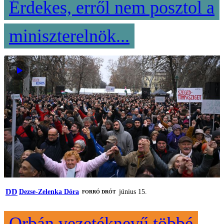
Érdekes, erről nem posztol a
miniszterelnök...
DD
Dezse-Zelenka Dóra
június 15.
FORRÓ DRÓT
Orbán vezetéknevű többé