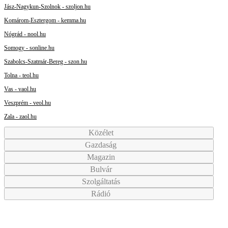
Jász-Nagykun-Szolnok - szoljon.hu
Komárom-Esztergom - kemma.hu
Nógrád - nool.hu
Somogy - sonline.hu
Szabolcs-Szatmár-Bereg - szon.hu
Tolna - teol.hu
Vas - vaol.hu
Veszprém - veol.hu
Zala - zaol.hu
Közélet
Gazdaság
Magazin
Bulvár
Szolgáltatás
Rádió