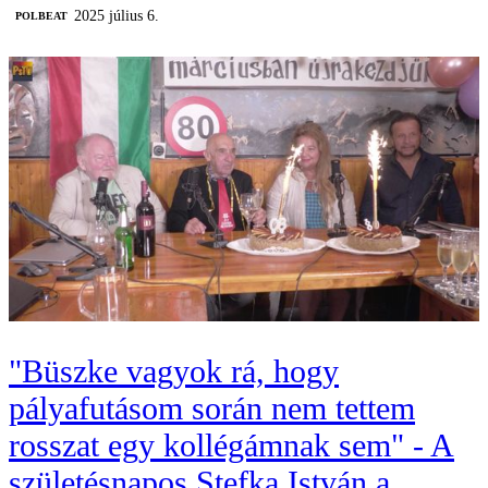
2025 július 6.
‎POLBEAT
"Büszke vagyok rá, hogy
pályafutásom során nem tettem
rosszat egy kollégámnak sem" - A
születésnapos Stefka István a