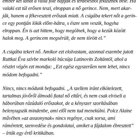
ember két lábát a válla fölé hajtják és térdelésből feküsznek be­le. Ha
valaki ezt túl erősen teszi, el­roppan a nő gerince. Nem, mert akar­
ják, hanem a fékevesztett erőszak miatt. A csigába tekert nőt a gerin­
ce egy pontján lökik előre-hátra, s észre sem veszik, hogyha
elroppan. Én is azt hittem, hogy megölnek, hogy a kezük között
halok meg. A gerin­cem megsérült, de nem törött el.”
A csigába tekert nő. Amikor ezt elolvastam, azonnal eszembe jutott
Ruttkai Éva szívbe markoló búcsúja Latinovits Zoltántól, ahol a
részlet végén ezt mondja: „Ezt egész egyszerűen nem lehet, nincs
módom befogadni.”
Nincs, nincs módunk befogadni. „A szellem iránt elkötelezett,
tartalmas jövőről álmodó fiatal nő eltűri, és nem csak elviseli a
háborúban rázúduló erőszakot, de a kényszer szorításában
belenyugszik mindenbe, ami elől nem tud menekülni. Polcz Alaine
művében »az asszonynak« nincs regénye, csak sorsa, ami
ráméretett, szenvedése és gondolatai, amiket a fájdalom ébresztett”
– írták egy értő kritikában.