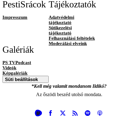
PestiSrácok
Tájékoztatók
Impresszum
Adatvédelmi
tájékoztató
Sütikezelési
tájékoztató
Felhasználási feltételek
Moderálási elveink
Galériák
PS TVPodcast
Videók
Képgalériák
Süti beállítások
*Kell még valamit mondanom Ildikó?
Az őszödi beszéd utolsó mondata.