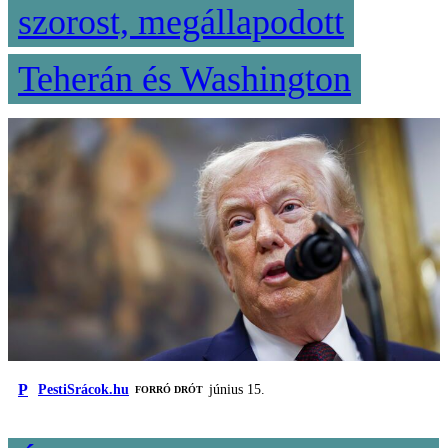
szorost, megállapodott
Teherán és Washington
P
PestiSrácok.hu
június 15.
FORRÓ DRÓT