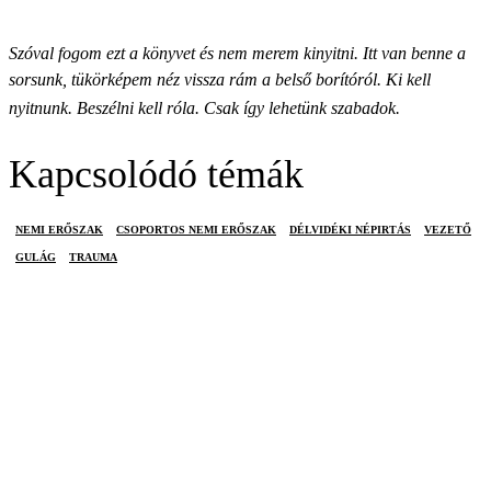
Szóval fogom ezt a könyvet és nem merem kinyitni. Itt van benne a
sorsunk, tükörképem néz vissza rám a belső borítóról. Ki kell
nyitnunk. Beszélni kell róla. Csak így lehetünk szabadok.
Kapcsolódó témák
NEMI ERŐSZAK
CSOPORTOS NEMI ERŐSZAK
DÉLVIDÉKI NÉPIRTÁS
VEZETŐ
GULÁG
TRAUMA