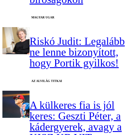
MAGYAR UGAR
Riskó Judit: Legalább
ne lenne bizonyított,
hogy Portik gyilkos!
AZ ALVILÁG TITKAI
A külkeres fia is jól
keres: Geszti Péter, a
kádergyerek, avagy a