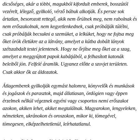
dicsőséges, akár a többi, magukból kifordult emberek, bosszútól
vezérelt, lélegző, gyilkoló, vérző bábuk alkotják. És persze sok
ártatlan, besorozott rettegő, akik nem őrülnek meg, nem rabolnak és
nem erőszakolnak, nem kegyetlenkednek, csak próbálják túlélni,
csak próbálják becsukni a szemüket, a lelküket, hogy ne fojtsa meg
őket örök életükre az a látvány, amelyet a kútba dobált lányok
szétszabdalt testei jelentenek. Hogy ne őrjítse meg őket az a szag,
amelyet a meggyújtott papok kabátjából, a felhasított katonák
beleiből jön. Felfelé áramlik. Ugyanez előtte a szovjet területen.
Csak akkor ők az áldozatok.
Átlagemberek gyilkolják egymást halomra, könyvelők és munkások
és jogászok és parasztok, majd állatiasan, ördögien vagy éppen
érzelmek nélkül végeznek egyéni vagy csoportos nemi erőszakot
azokon, akiken lehet, akiket megtalálnak. Magyarokon, lengyeleken,
németeken, ukránokon és oroszokon, mikor ki, tömegével,
tömegesen, elképzelhetetlenül, leírhatatlanul.