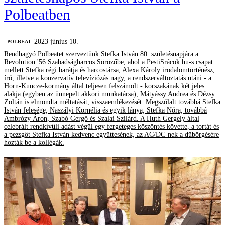
Polbeatben
2023 június 10.
‎POLBEAT
Rendhagyó Polbeatet szerveztünk Stefka István 80. születésnapjára a
Revolution '56 Szabadságharcos Sörözőbe, ahol a PestiSrácok.hu-s csapat
mellett Stefka régi barátja és harcostársa, Alexa Károly irodalomtörténész,
író, illetve a konzervatív televíziózás nagy, a rendszerváltoztatás utáni - a
Horn-Kuncze-kormány által teljesen felszámolt - korszakának két jeles
alakja (egyben az ünnepelt akkori munkatársa), Mátyássy Andrea és Dézsy
Zoltán is elmondta méltatását, visszaemlékezését. Megszólalt továbbá Stefka
István felesége, Naszályi Kornélia és egyik lánya, Stefka Nóra, továbbá
Ambrózy Áron, Szabó Gergő és Szalai Szilárd. A Huth Gergely által
celebrált rendkívüli adást végül egy fergeteges köszöntés követte, a tortát és
a pezsgőt Stefka István kedvenc együttesének, az AC/DC-nek a dübörgésére
hozták be a kollégák.