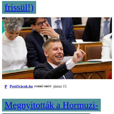
frissül!)
P
PestiSrácok.hu
június 15.
FORRÓ DRÓT
Megnyitották a Hormuzi-