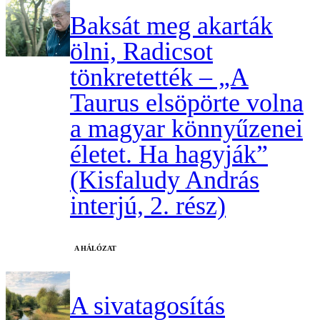
Baksát meg akarták
ölni, Radicsot
tönkretették – „A
Taurus elsöpörte volna
a magyar könnyűzenei
életet. Ha hagyják”
(Kisfaludy András
interjú, 2. rész)
A HÁLÓZAT
A sivatagosítás