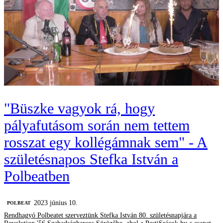
"Büszke vagyok rá, hogy
pályafutásom során nem tettem
rosszat egy kollégámnak sem" - A
születésnapos Stefka István a
Polbeatben
2023 június 10.
‎POLBEAT
Rendhagyó Polbeatet szerveztünk Stefka István 80. születésnapjára a