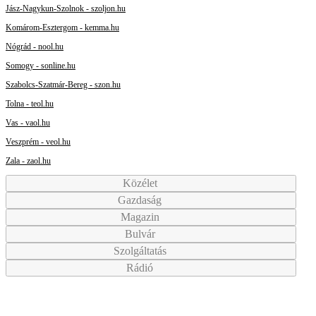
Jász-Nagykun-Szolnok - szoljon.hu
Komárom-Esztergom - kemma.hu
Nógrád - nool.hu
Somogy - sonline.hu
Szabolcs-Szatmár-Bereg - szon.hu
Tolna - teol.hu
Vas - vaol.hu
Veszprém - veol.hu
Zala - zaol.hu
Közélet
Gazdaság
Magazin
Bulvár
Szolgáltatás
Rádió