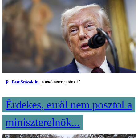
P
PestiSrácok.hu
június 15.
FORRÓ DRÓT
Érdekes, erről nem posztol a
miniszterelnök...