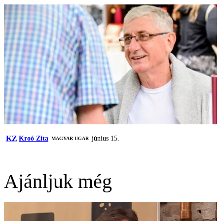
KZ
Kroó Zita
június 15.
MAGYAR UGAR
Ajánljuk még