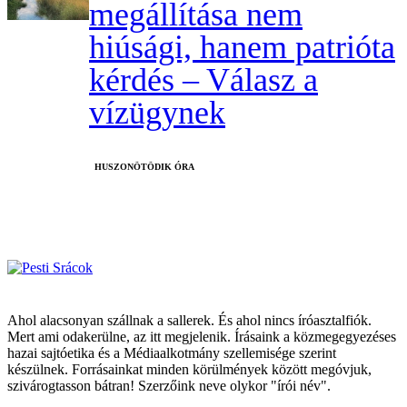
megállítása nem
hiúsági, hanem patrióta
kérdés – Válasz a
vízügynek
HUSZONÖTÖDIK ÓRA
Ahol alacsonyan szállnak a sallerek. És ahol nincs íróasztalfiók.
Mert ami odakerülne, az itt megjelenik. Írásaink a közmegegyezéses
hazai sajtóetika és a Médiaalkotmány szellemisége szerint
készülnek. Forrásainkat minden körülmények között megóvjuk,
szivárogtasson bátran! Szerzőink neve olykor "írói név".