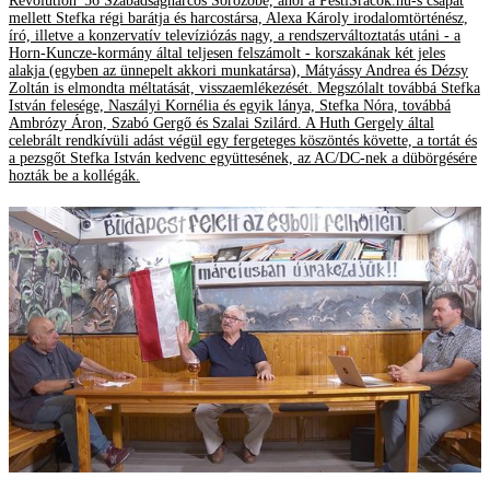
Revolution '56 Szabadságharcos Sörözőbe, ahol a PestiSrácok.hu-s csapat
mellett Stefka régi barátja és harcostársa, Alexa Károly irodalomtörténész,
író, illetve a konzervatív televíziózás nagy, a rendszerváltoztatás utáni - a
Horn-Kuncze-kormány által teljesen felszámolt - korszakának két jeles
alakja (egyben az ünnepelt akkori munkatársa), Mátyássy Andrea és Dézsy
Zoltán is elmondta méltatását, visszaemlékezését. Megszólalt továbbá Stefka
István felesége, Naszályi Kornélia és egyik lánya, Stefka Nóra, továbbá
Ambrózy Áron, Szabó Gergő és Szalai Szilárd. A Huth Gergely által
celebrált rendkívüli adást végül egy fergeteges köszöntés követte, a tortát és
a pezsgőt Stefka István kedvenc együttesének, az AC/DC-nek a dübörgésére
hozták be a kollégák.