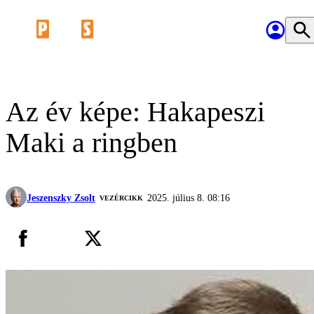
Az év képe: Hakapeszi
Maki a ringben
Jeszenszky Zsolt
2025. július 8. 08:16
VEZÉRCIKK