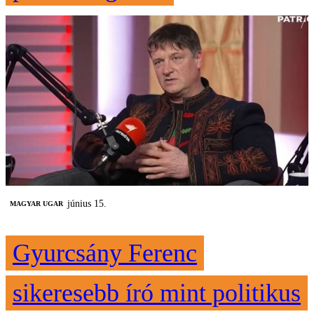
június 15.
MAGYAR UGAR
Gyurcsány Ferenc
sikeresebb író mint politikus