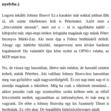
nyelvbe.)
Legyen inkább Johnny Bravo! Ez a karakter már sokkal jobban illik
rá, sőt szinte tökéletesen fedi is Péterünket. Azért nem a
„fröccsöntött messiás”, mert ezt a – rá is egyébként találó –
kifejezést már, stipi-stopi örökre lefoglalta magának egy másik Péter:
bizonyos Márki-Zay. Aki most épp a Fidesz betiltásáról delirál.
Ahogy egy háttérbe húzódó, megnevezni nem kívánt barátom
fogalmazott: Ha valamiért újra kéne nyitni az OPNI-t valaha, az
MZP miatt lesz.
No, de vissza egy hasonlóan, illetve más módon, de hasonló szinten
terhelt, másik Péterhez. Aki valóban Johnny Bravo-hoz hasonlóan
meg van győződve saját nagyszerűségéről. És ezt nap mint nap el is
mondja magának a tükörben. Még ha csak a tükörnek mondaná...
akkor pusztán csak egy szomszédos szoba kellene neki az előző
fröccsöntött mellett, ugyanabban az intézményben, és már meg is
vagyunk. De ebbe a Johnny Bravoba egy kis Szamuely Tibort is
beoltottak. Ez vért akar. De legalábbis birkózószőnyegen aludt.