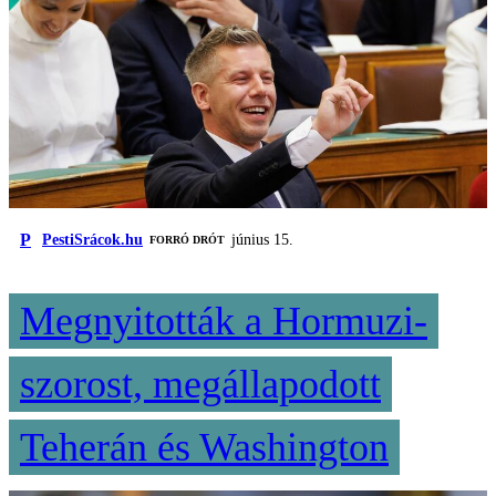
P
PestiSrácok.hu
június 15.
FORRÓ DRÓT
Megnyitották a Hormuzi-
szorost, megállapodott
Teherán és Washington