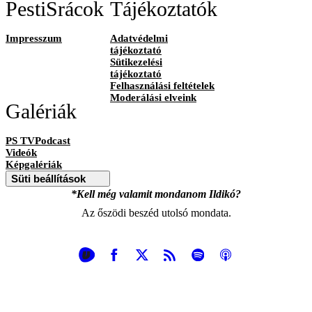
PestiSrácok
Tájékoztatók
Impresszum
Adatvédelmi
tájékoztató
Sütikezelési
tájékoztató
Felhasználási feltételek
Moderálási elveink
Galériák
PS TVPodcast
Videók
Képgalériák
Süti beállítások
*Kell még valamit mondanom Ildikó?
Az őszödi beszéd utolsó mondata.