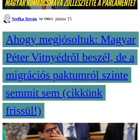
Stefka István
június 15.
AZ ÖREG
Ahogy megjósoltuk: Magyar
Péter Vitnyédről beszél, de a
migrációs paktumról szinte
semmit sem (cikkünk
frissül!)