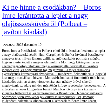
Ki ne hinne a csodákban? – Boros
Imre lerántotta a leplet a nagy
olajösszesküvésről (Polbeat –
javított kiadás!)
2022 december 10.
‎POLBEAT
Boros Imre a PestiSrácok.hu Polbeat című élő műsorában lerántotta a leplet
a nagy olajösszesküvésről. Huth Gergellyel és Stefka Istvánnal beszélgetve
elmagyarázta, milyen játszma zajlik az unió szankciós politikája mögött,
hogyan mesterkedett a magyar olajmulti, a Mol, hogy kikényszerítse az
üzemanyagár-stop feloldását még a kormány által tervezett szilveszteri
időpont előtt, és hogy miként fog megfizetni – a teljes szankciós
nyereségének kormányzati elvonásával – mindezért. Felmerült az is, hogy ki
hisz még a csodákban, hiszen a Mol százhalombattai finomítóját több hónap
küszködés után, az árstop visszavonása után néhány órával sikerült
megjavítani, az addig minden mérnökön kifogó repedéseket behegeszteni. A
műsorban a neves közgazdász beszélt Matolcsy György és a kormány
vitájának hátteréről is, és természetesen a Revolution '56 Szabadságharcos
Sörözőben jelen lévő vendégek ezúttal is kérdezhettek, sőt, komoly
világnézeti polémia is kibontakozott a kérdezők és Boros Imre között.