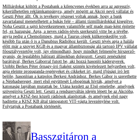
Milliárdokat költött a Postabank a kilencvenes években arra az agresszív,
kikerülhetetlen reklámkampányra, amely mögött az Akció nevű vállalat és
Geszti Péter állt. Ők is tevékeny részesei voltak annak, hogy a bank
zavartalanul menetelhetett a bukás felé – állami tízmilliárdokkal kisegítve.
Noha Gesztit a sajtó következetesen valamiféle self made man-ként építette
fel, ez hazugság. Apja, a neves rádiós-tévés szerkesztő vitte be a tévébe,
anyja pedig a Chemolimpex, majd a Taurus cégek külkereskedője volt,
később fia után ő is a Danubius Rádióhoz került. Geszti tévés apja a halála
előtt már a szovjet KGB és a magyar állambiztonság alá tartozó IPV vállalat
főosztályvezetője volt, így elmondható, hogy mindkét felmenője hírszerző-
gyanús, de legalábbis hálózati állásokban dolgozott. Geszti zenészként
barátjával, Berkes Gáborral futott be, aki hozzá hasonló kádergyerek.
Utóbbi Berkes Péter őrnagy-író fiaként szintén kivételezett helyzetben volt,
apja eleinte propaganda-regényeket és cikkeket írt, majd ifjúsági író lett
belőle, hasonlóan a katpolos Berkesi Andráshoz. Berkes Gábor is szerethette
a Néphadsereget, mert első együttesét Lobogónak hívták, amelyet a
katonaság lapjában mutattak be. Utána kezdett az Első emeletbe, amelynek
szövegírója Geszti lett. Geszti a rendszerváltás idején lépett be az Akcióba,
amelyet a KISZ-hez közeli rádiósok alapítottak, és amelynek első nagy
haditette a KISZ KB által támogatott VIT-vágta levezénylése volt.
Folytatjuk a Postabank történetét.
Basszgitáron a