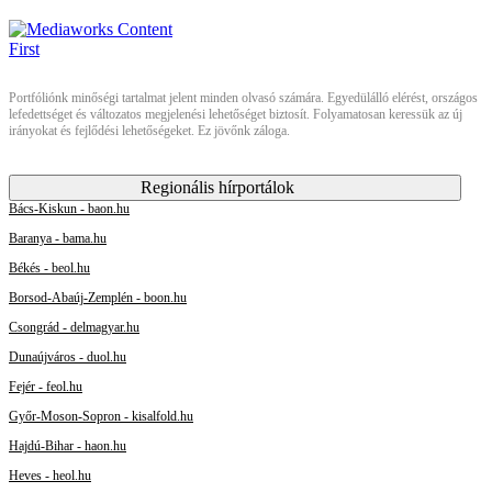
Portfóliónk minőségi tartalmat jelent minden olvasó számára. Egyedülálló elérést, országos
lefedettséget és változatos megjelenési lehetőséget biztosít. Folyamatosan keressük az új
irányokat és fejlődési lehetőségeket. Ez jövőnk záloga.
Regionális hírportálok
Bács-Kiskun - baon.hu
Baranya - bama.hu
Békés - beol.hu
Borsod-Abaúj-Zemplén - boon.hu
Csongrád - delmagyar.hu
Dunaújváros - duol.hu
Fejér - feol.hu
Győr-Moson-Sopron - kisalfold.hu
Hajdú-Bihar - haon.hu
Heves - heol.hu