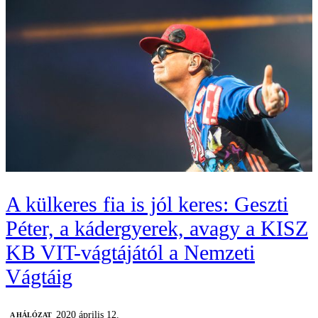
A külkeres fia is jól keres: Geszti
Péter, a kádergyerek, avagy a KISZ
KB VIT-vágtájától a Nemzeti
Vágtáig
2020 április 12.
A HÁLÓZAT