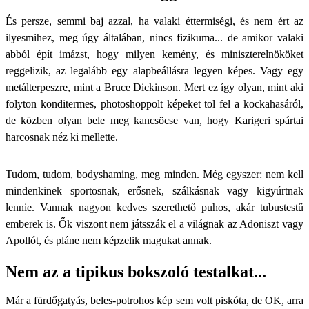
És persze, semmi baj azzal, ha valaki éttermiségi, és nem ért az
ilyesmihez, meg úgy általában, nincs fizikuma... de amikor valaki
abból épít imázst, hogy milyen kemény, és miniszterelnököket
reggelizik, az legalább egy alapbeállásra legyen képes. Vagy egy
metálterpeszre, mint a Bruce Dickinson. Mert ez így olyan, mint aki
folyton konditermes, photoshoppolt képeket tol fel a kockahasáról,
de közben olyan bele meg kancsöcse van, hogy Karigeri spártai
harcosnak néz ki mellette.
Tudom, tudom, bodyshaming, meg minden. Még egyszer: nem kell
mindenkinek sportosnak, erősnek, szálkásnak vagy kigyúrtnak
lennie. Vannak nagyon kedves szerethető puhos, akár tubustestű
emberek is. Ők viszont nem játsszák el a világnak az Adoniszt vagy
Apollót, és pláne nem képzelik magukat annak.
Nem az a tipikus bokszoló testalkat...
Már a fürdőgatyás, beles-potrohos kép sem volt piskóta, de OK, arra