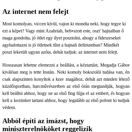
Az internet nem felejt
Most komolyan, viccen kívül, vajon ki mondta neki, hogy tegye ki
ezt a képet? Vagy mint Azahriah, beb•szott este, oszt’ hajnalban ő
maga gondolta, jó ötlet egy ilyet posztolni, ahogy a fideszeseket
agyhalottazni is jó ötletnek tűnt a hajnali deliriumban? Mindkét
poszt lekerült ugyan azóta, dehát tudjuk: az internet nem felejt.
Hosszasan lehetne elemezni a beállást, a kéztartást, Megadja Gábor
kiválóan meg is tette Instán. Neki komoly bokszolói tudása van, én
csak alapszinten konyítok a krav magához, dehát azt minden létező
küzdősportban, harcművészetben az első órán megtanítják, hogyan
kell beállni ahhoz, hogy ne az első fing fújja el az embert, és hogyan
kell a kezünket tartani ahhoz, hogy legalább az első pofont ki tudjuk
védeni.
Abból építi az imázst, hogy
miniszterelnököket reggelizik