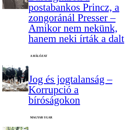
postabankos Princz, a
zongoránál Presser –
Amikor nem nekünk,
hanem neki írták a dalt
A HÁLÓZAT
Jog és jogtalanság –
Korrupció a
bíróságokon
MAGYAR UGAR