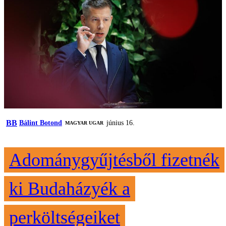
BB
Bálint Botond
június 16.
MAGYAR UGAR
Adománygyűjtésből fizetnék
ki Budaházyék a
perköltségeiket