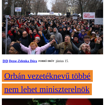
DD
Dezse-Zelenka Dóra
június 15.
FORRÓ DRÓT
Orbán vezetéknevű többé
nem lehet miniszterelnök