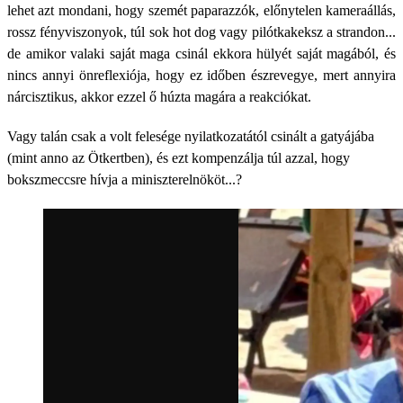
lehet azt mondani, hogy szemét paparazzók, előnytelen kameraállás,
rossz fényviszonyok, túl sok hot dog vagy pilótkakeksz a strandon...
de amikor valaki saját maga csinál ekkora hülyét saját magából, és
nincs annyi önreflexiója, hogy ez időben észrevegye, mert annyira
nárcisztikus, akkor ezzel ő húzta magára a reakciókat.
Vagy talán csak a volt felesége nyilatkozatától csinált a gatyájába
(mint anno az Ötkertben), és ezt kompenzálja túl azzal, hogy
bokszmeccsre hívja a miniszterelnököt...?