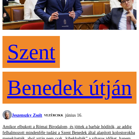
Szent
Benedek útján
Jeszenszky Zsolt
június 16.
VEZÉRCIKK
Amikor elbukott a Római Birodalom, és jöttek a barbár hódítók, az addig
felhalmozott mindenféle tudást a Szent Benedek által alapított kolostorokba
menekítették, ahol aztán nem csak „kibekkelték” a viharos időket, hanem