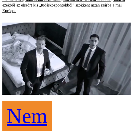
ezekből az elszórt kis „tudásközpontokból” szökkent aztán szárba a mai
Európa.
Nem