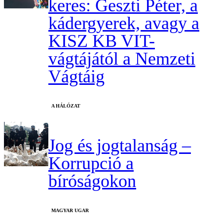
keres: Geszti Péter, a
kádergyerek, avagy a
KISZ KB VIT-
vágtájától a Nemzeti
Vágtáig
A HÁLÓZAT
Jog és jogtalanság –
Korrupció a
bíróságokon
MAGYAR UGAR