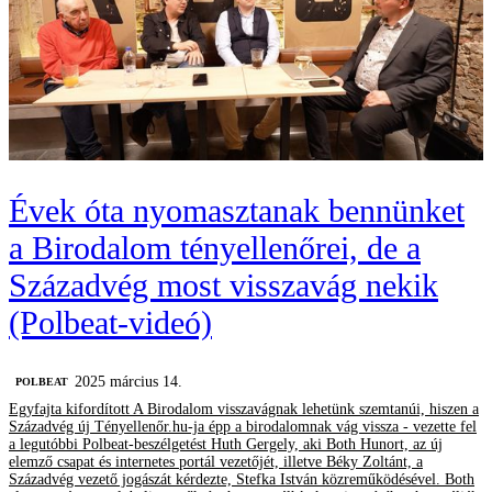
Évek óta nyomasztanak bennünket
a Birodalom tényellenőrei, de a
Századvég most visszavág nekik
(Polbeat-videó)
2025 március 14.
‎POLBEAT
Egyfajta kifordított A Birodalom visszavágnak lehetünk szemtanúi, hiszen a
Századvég új Tényellenőr.hu-ja épp a birodalomnak vág vissza - vezette fel
a legutóbbi Polbeat-beszélgetést Huth Gergely, aki Both Hunort, az új
elemző csapat és internetes portál vezetőjét, illetve Béky Zoltánt, a
Századvég vezető jogászát kérdezte, Stefka István közreműködésével. Both