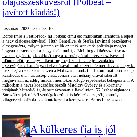
olajösszesküvésről (Polbeat –
javított kiadás!)
2022 december 10.
‎POLBEAT
Boros Imre a PestiSrácok.hu Polbeat című élő műsorában lerántotta a leplet
a nagy olajösszesküvésről. Huth Gergellyel és Stefka Istvánnal beszélgetve
elmagyarázta, milyen játszma zajlik az unió szankciós politikája mögött,
hogyan mesterkedett a magyar olajmulti, a Mol, hogy kikényszerítse az
üzemanyagár-stop feloldását még a kormány által tervezett szilveszteri
időpont előtt, és hogy miként fog megfizetni – a teljes szankciós
nyereségének kormányzati elvonásával – mindezért. Felmerült az is, hogy ki
hisz még a csodákban, hiszen a Mol százhalombattai finomítóját több hónap
küszködés után, az árstop visszavonása után néhány órával sikerült
megjavítani, az addig minden mérnökön kifogó repedéseket behegeszteni. A
műsorban a neves közgazdász beszélt Matolcsy György és a kormány
vitájának hátteréről is, és természetesen a Revolution '56 Szabadságharcos
Sörözőben jelen lévő vendégek ezúttal is kérdezhettek, sőt, komoly
világnézeti polémia is kibontakozott a kérdezők és Boros Imre között.
A külkeres fia is jól