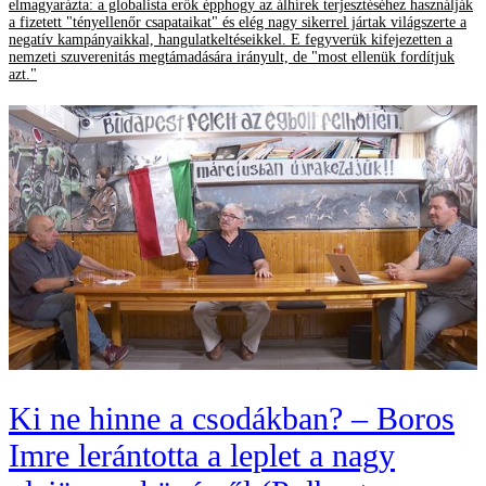
elmagyarázta: a globalista erők épphogy az álhírek terjesztéséhez használják
a fizetett "tényellenőr csapataikat" és elég nagy sikerrel jártak világszerte a
negatív kampányaikkal, hangulatkeltéseikkel. E fegyverük kifejezetten a
nemzeti szuverenitás megtámadására irányult, de "most ellenük fordítjuk
azt."
Ki ne hinne a csodákban? – Boros
Imre lerántotta a leplet a nagy