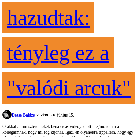
hazudtak:
tényleg ez a
"valódi arcuk"
Dezse Balázs
június 15.
VEZÉRCIKK
Órákkal a miniszterelnökék béna cicás videója előtt megmondtam a
kollégáimnak, hogy mi fog kijönni. Igaz, én olyanokra tippeltem, hogy egy