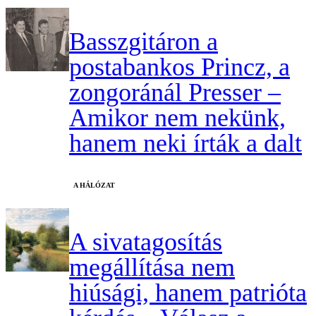
Basszgitáron a
postabankos Princz, a
zongoránál Presser –
Amikor nem nekünk,
hanem neki írták a dalt
A HÁLÓZAT
A sivatagosítás
megállítása nem
hiúsági, hanem patrióta