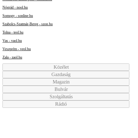
Nógrád - nool.hu
Somogy - sonline.hu
Szabolcs-Szatmár-Bereg - szon.hu
Tolna - teol.hu
Vas - vaol.hu
Veszprém - veol.hu
Zala - zaol.hu
Közélet
Gazdaság
Magazin
Bulvár
Szolgáltatás
Rádió