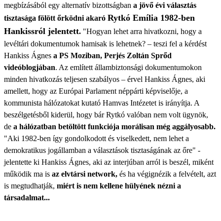
megbízásából egy alternatív bizottságban
a jövő évi választás
Rytkó Emília 1982-ben
tisztasága fölött őrködni akaró
Hankissról jelentett
.
"Hogyan lehet arra hivatkozni, hogy a
levéltári dokumentumok hamisak is lehetnek? – teszi fel a kérdést
Hankiss Ágnes
a PS Moziban, Perjés Zoltán Sprőd
videóblogjában
. Az említett állambiztonsági dokumentumokon
minden hivatkozás teljesen szabályos – érvel Hankiss Ágnes, aki
amellett, hogy az Európai Parlament néppárti képviselője, a
kommunista hálózatokat kutató Hamvas Intézetet is irányítja. A
beszélgetésből kiderül, hogy bár Rytkó valóban nem volt ügynök,
de
a hálózatban betöltött funkciója morálisan még aggályosabb.
"Aki 1982-ben így gondolkodott és viselkedett, nem lehet a
demokratikus jogállamban a választások tisztaságának az őre" -
jelentette ki Hankiss Ágnes, aki az interjúban arról is beszél, miként
működik ma is
az elvtársi network,
és ha végignézik a felvételt, azt
is megtudhatják,
miért is nem kellene hülyének nézni a
társadalmat...