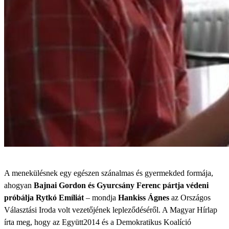
A menekülésnek egy egészen szánalmas és gyermekded formája,
ahogyan
Bajnai Gordon és Gyurcsány Ferenc pártja védeni
próbálja Rytkó Emíliát
– mondja
Hankiss Ágnes
az Országos
Választási Iroda volt vezetőjének lepleződéséről. A Magyar Hírlap
írta meg, hogy az Együtt2014 és a Demokratikus Koalíció