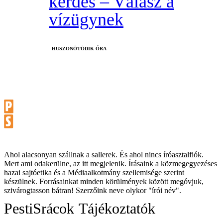
kérdés – Válasz a
vízügynek
HUSZONÖTÖDIK ÓRA
Ahol alacsonyan szállnak a sallerek. És ahol nincs íróasztalfiók.
Mert ami odakerülne, az itt megjelenik. Írásaink a közmegegyezéses
hazai sajtóetika és a Médiaalkotmány szellemisége szerint
készülnek. Forrásainkat minden körülmények között megóvjuk,
szivárogtasson bátran! Szerzőink neve olykor "írói név".
PestiSrácok
Tájékoztatók