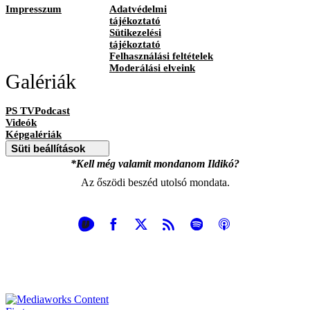
Impresszum
Adatvédelmi
tájékoztató
Sütikezelési
tájékoztató
Felhasználási feltételek
Moderálási elveink
Galériák
PS TVPodcast
Videók
Képgalériák
Süti beállítások
*Kell még valamit mondanom Ildikó?
Az őszödi beszéd utolsó mondata.