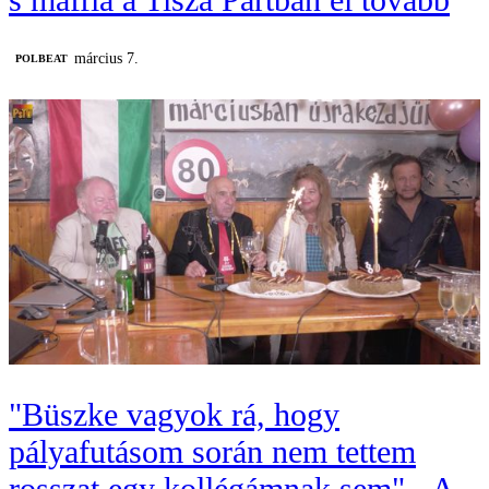
március 7.
‎POLBEAT
"Büszke vagyok rá, hogy
pályafutásom során nem tettem
rosszat egy kollégámnak sem" - A