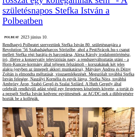
születésnapos Stefka István a
Polbeatben
2023 június 10.
‎POLBEAT
Rendhagyó Polbeatet szerveztünk Stefka István 80. születésnapjára a
Revolution '56 Szabadságharcos Sörözőbe, ahol a PestiSrácok.hu-s csapat
mellett Stefka régi barátja és harcostársa, Alexa Károly irodalomtörténész,
író, illetve a konzervatív televíziózás nagy, a rendszerváltoztatás utáni - a
Horn-Kuncze-kormány által teljesen felszámolt - korszakának két jeles
alakja (egyben az ünnepelt akkori munkatársa), Mátyássy Andrea és Dézsy
Zoltán is elmondta méltatását, visszaemlékezését. Megszólalt továbbá Stefka
István felesége, Naszályi Kornélia és egyik lánya, Stefka Nóra, továbbá
Ambrózy Áron, Szabó Gergő és Szalai Szilárd. A Huth Gergely által
celebrált rendkívüli adást végül egy fergeteges köszöntés követte, a tortát és
a pezsgőt Stefka István kedvenc együttesének, az AC/DC-nek a dübörgésére
hozták be a kollégák.