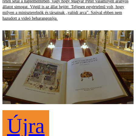
réten sétál a naplementében, vagy hogy Magyar Péter valamilyen aranyos
állatot simogat. Végül is az állat bejött. Teljesen egyértelmű volt, hogy
milyen a miniszterelnök és társainak „valódi arca”. Szóval ebben nem
hazudott a videó beharangozója.
Újra