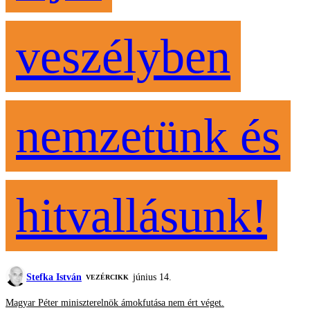
veszélyben
nemzetünk és
hitvallásunk!
Stefka István
június 14.
VEZÉRCIKK
Magyar Péter miniszterelnök ámokfutása nem ért véget.