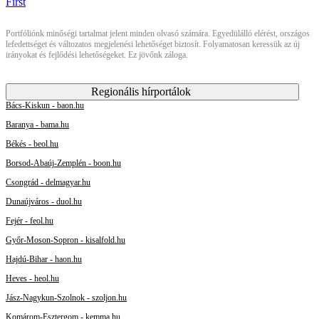
Portfóliónk minőségi tartalmat jelent minden olvasó számára. Egyedülálló elérést, országos
lefedettséget és változatos megjelenési lehetőséget biztosít. Folyamatosan keressük az új
irányokat és fejlődési lehetőségeket. Ez jövőnk záloga.
Regionális hírportálok
Bács-Kiskun - baon.hu
Baranya - bama.hu
Békés - beol.hu
Borsod-Abaúj-Zemplén - boon.hu
Csongrád - delmagyar.hu
Dunaújváros - duol.hu
Fejér - feol.hu
Győr-Moson-Sopron - kisalfold.hu
Hajdú-Bihar - haon.hu
Heves - heol.hu
Jász-Nagykun-Szolnok - szoljon.hu
Komárom-Esztergom - kemma.hu