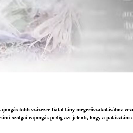
rajongás több százezer fiatal lány megerőszakolásához vez
nti szolgai rajongás pedig azt jelenti, hogy a pakisztáni