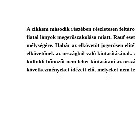
A cikkem második részében részletesen feltárom
fiatal lányok megerőszakolása miatt. Rauf eset
mélységére. Habár az elkövetőt jogerősen elíté
elkövetőnek az országból való kiutasításának. A
külföldi bűnözőt nem lehet kiutasítani az orsz
következményeket idézett elő, melyeket nem le