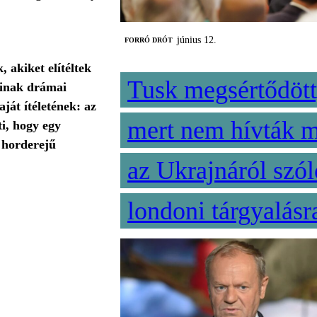
június 12.
FORRÓ DRÓT
 akiket elítéltek
Tusk megsértődött
lainak drámai
ját ítéletének: az
mert nem hívták 
ti, hogy egy
n horderejű
az Ukrajnáról szól
londoni tárgyalásr