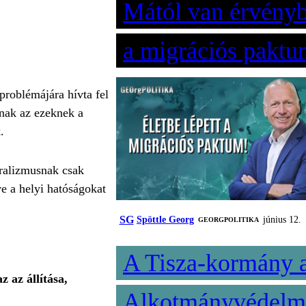
Mától van érvény
a migrációs paktu
problémájára hívta fel
knak az ezeknek a
.
ralizmusnak csak
e a helyi hatóságokat
SG
Spöttle Georg
június 12.
‎GEORGPOLITIKA
A Tisza-kormány 
 az állítása,
Alkotmányvédelm