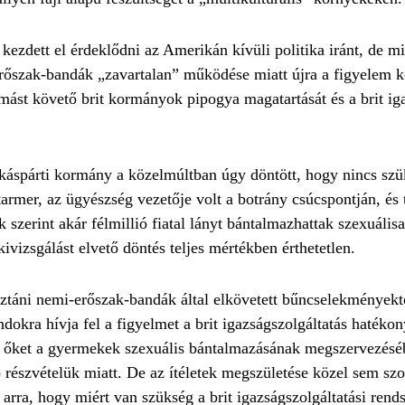
ezdett el érdeklődni az Amerikán kívüli politika iránt, de m
rőszak-bandák „zavartalan” működése miatt újra a figyelem kö
mást követő brit kormányok pipogya magatartását és a brit ig
káspárti kormány a közelmúltban úgy döntött, hogy nincs szü
armer, az ügyészség vezetője volt a botrány csúcspontján, és 
k szerint akár félmillió fiatal lányt bántalmazhattak szexuálisa
ivizsgálást elvető döntés teljes mértékben érthetetlen.
táni nemi-erőszak-bandák által elkövetett bűncselekményektő
dokra hívja fel a figyelmet a brit igazságszolgáltatás hatéko
lték őket a gyermekek szexuális bántalmazásának megszervezés
ó részvételük miatt. De az ítéletek megszületése közel sem szo
t arra, hogy miért van szükség a brit igazságszolgáltatási rend