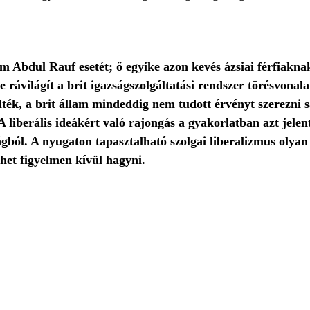
 Abdul Rauf esetét; ő egyike azon kevés ázsiai férfiaknak,
e rávilágít a brit igazságszolgáltatási rendszer törésvona
lték, a brit állam mindeddig nem tudott érvényt szerezni sa
 liberális ideákért való rajongás a gyakorlatban azt jelen
ágból. A nyugaton tapasztalható szolgai liberalizmus olya
het figyelmen kívül hagyni.