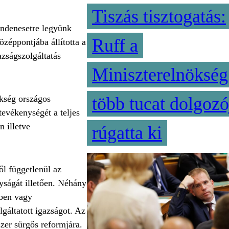
Tiszás tisztogatás:
indenesetre legyünk
Ruff a
zéppontjába állította a
azságszolgáltatás
Miniszterelnökség
kség országos
több tucat dolgozó
tevékenységét a teljes
n illetve
rúgatta ki
l függetlenül az
nyságát illetően. Néhány
ében vagy
lgáltatott igazságot. Az
szer sürgős reformjára.