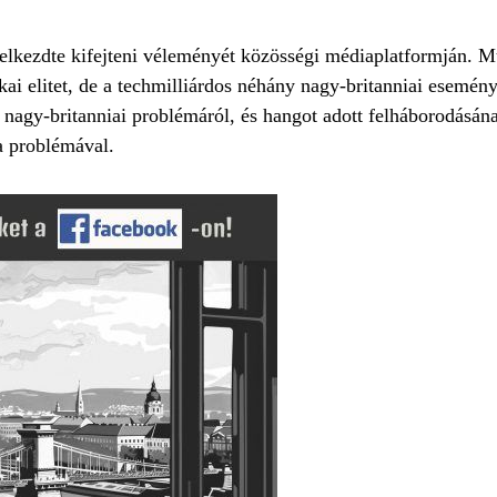
elkezdte kifejteni véleményét közösségi médiaplatformján. 
tikai elitet, de a techmilliárdos néhány nagy-britanniai esemé
nagy-britanniai problémáról, és hangot adott felháborodásána
a problémával.