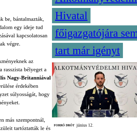
Hivatal
ták be, bántalmazták,
adalom egy ideje tud
főigazgatójára se
zásával kapcsolatosan
tak végre.
tart már igényt
lekményeknek az
 rasszista bélyeget a
ális Nagy-Britanniával
rülése érdekében
yzet súlyosságát, hogy
ményeket.
den más szempontnál,
június 12.
FORRÓ DRÓT
leit tartóztatták le és