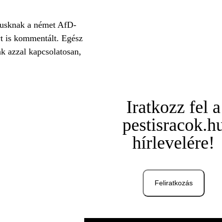
Musknak a német AfD-
nyt is kommentált. Egész
k azzal kapcsolatosan,
Iratkozz fel a
pestisracok.h
hírlevelére!
Feliratkozás