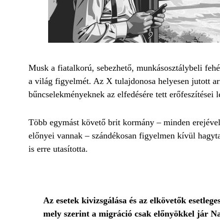
Musk a fiatalkorú, sebezhető, munkásosztálybeli fehé
a világ figyelmét. Az X tulajdonosa helyesen jutott 
bűncselekményeknek az elfedésére tett erőfeszítései
Több egymást követő brit kormány – minden erejével
előnyei vannak – szándékosan figyelmen kívül hagyta 
is erre utasította.
Az esetek kivizsgálása és az elkövetők esetleg
mely szerint a migráció csak előnyökkel jár 