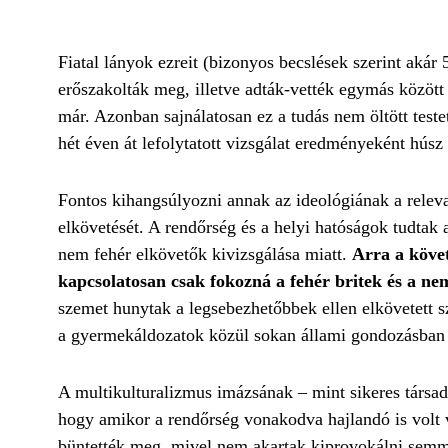
Fiatal lányok ezreit (bizonyos becslések szerint akár 
erőszakolták meg, illetve adták-vették egymás között 
már. Azonban sajnálatosan ez a tudás nem öltött tes
hét éven át lefolytatott vizsgálat eredményeként húsz
Fontos kihangsúlyozni annak az ideológiának a relev
elkövetését. A rendőrség és a helyi hatóságok tudtak 
nem fehér elkövetők kivizsgálása miatt.
Arra a követ
kapcsolatosan csak fokozná a fehér britek és a nem
szemet hunytak a legsebezhetőbbek ellen elkövetett 
a gyermekáldozatok közül sokan állami gondozásban 
A multikulturalizmus imázsának – mint sikeres társ
hogy amikor a rendőrség vonakodva hajlandó is volt va
büntették meg, mivel nem akartak kiprovokálni semmil