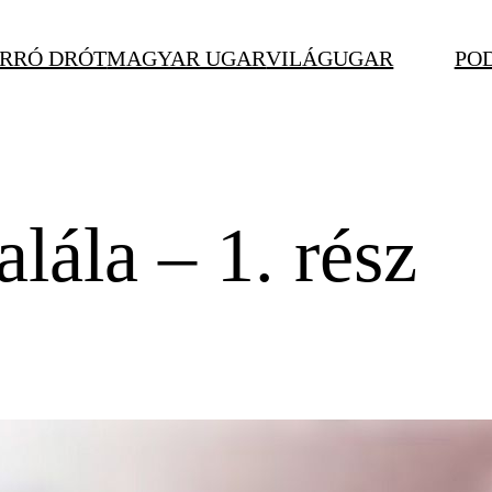
RRÓ DRÓT
MAGYAR UGAR
VILÁGUGAR
PO
lála – 1. rész