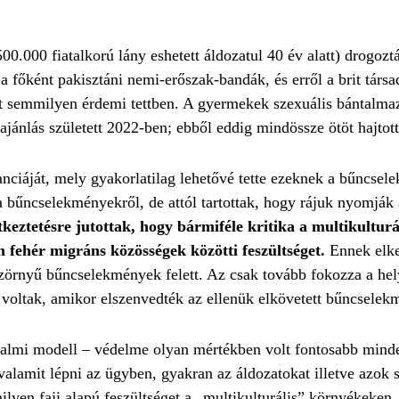
500.000 fiatalkorú lány eshetett áldozatul 40 év alatt) drogoz
a főként pakisztáni nemi-erőszak-bandák, és erről a brit társ
tet semmilyen érdemi tettben. A gyermekek szexuális bántalma
 ajánlás született 2022-ben; ebből eddig mindössze ötöt hajtot
anciáját, mely gyakorlatilag lehetővé tette ezeknek a bűncse
a bűncselekményekről, de attól tartottak, hogy rájuk nyomják a
keztetésre jutottak, hogy bármiféle kritika a multikultur
 fehér migráns közösségek közötti feszültséget.
Ennek elke
szörnyű bűncselekmények felett. Az csak tovább fokozza a hel
voltak, amikor elszenvedték az ellenük elkövetett bűncselek
adalmi modell – védelme olyan mértékben volt fontosabb min
lamit lépni az ügyben, gyakran az áldozatokat illetve azok szü
yen faji alapú feszültséget a „multikulturális” környékeken.