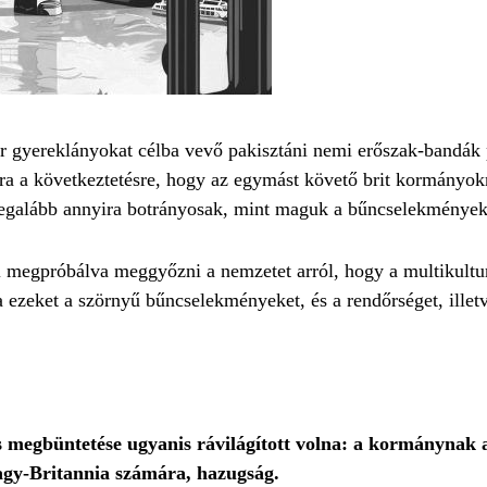
r gyereklányokat célba vevő pakisztáni nemi erőszak-bandák 
arra a következtetésre, hogy az egymást követő brit kormányo
 legalább annyira botrányosak, mint maguk a bűncselekmények
 megpróbálva meggyőzni a nemzetet arról, hogy a multikultu
ezeket a szörnyű bűncselekményeket, és a rendőrséget, illetv
es megbüntetése ugyanis rávilágított volna: a kormánynak az
Nagy-Britannia számára, hazugság.