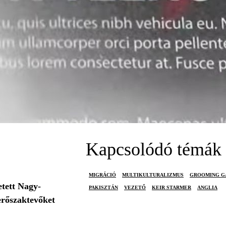
Kapcsolódó témák
MIGRÁCIÓ
MULTIKULTURALIZMUS
GROOMING G
etett Nagy-
PAKISZTÁN
VEZETŐ
KEIR STARMER
ANGLIA
 erőszaktevőket