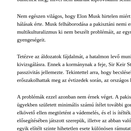
Nem egészen világos, hogy Elon Musk hirtelen miért k
hálásak érte. Musk felháborodása a pakisztáni nemi e
multikulturalizmus ki nem beszélt problémáit, az egy
gyengeségeit.
Tetézve az áldozatok fájdalmát, a hatalmon levő mun
kivizsgálásra. Ennek a kormánynak a feje, Sir Keir St
passzivitás jellemezte. Tekintettel arra, hogy becslése
erőszakolhattak meg az évtizedek során, az országos k
A problémák ezzel azonban nem érnek véget. A pakisz
ügyekben született minimális számú ítélet további gon
elkövető ellen megtörtént a vádemelés, és el is íté
elősegítésében játszott szerepük, illetve az abban val
egyik elítélt szinte hihetetlen esete különösen rámuta