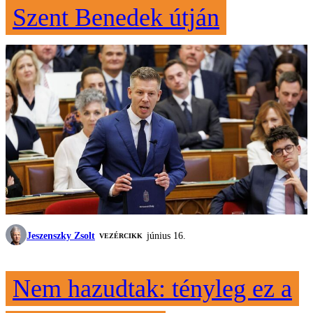
Szent Benedek útján
Jeszenszky Zsolt
június 16.
VEZÉRCIKK
Nem hazudtak: tényleg ez a