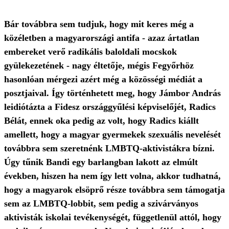
Bár továbbra sem tudjuk, hogy mit keres még a
közéletben a magyarországi antifa - azaz ártatlan
embereket verő radikális baloldali mocskok
gyülekezetének - nagy éltetője, mégis Fegyőrhöz
hasonlóan mérgezi azért még a közösségi médiát a
posztjaival. Így történhetett meg, hogy Jámbor András
leidiótázta a Fidesz országgyűlési képviselőjét, Radics
Bélát, ennek oka pedig az volt, hogy Radics kiállt
amellett, hogy a magyar gyermekek szexuális nevelését
továbbra sem szeretnénk LMBTQ-aktivistákra bízni.
Úgy tűnik Bandi egy barlangban lakott az elmúlt
években, hiszen ha nem így lett volna, akkor tudhatná,
hogy a magyarok elsöprő része továbbra sem támogatja
sem az LMBTQ-lobbit, sem pedig a szivárványos
aktivisták iskolai tevékenységét, függetlenül attól, hogy