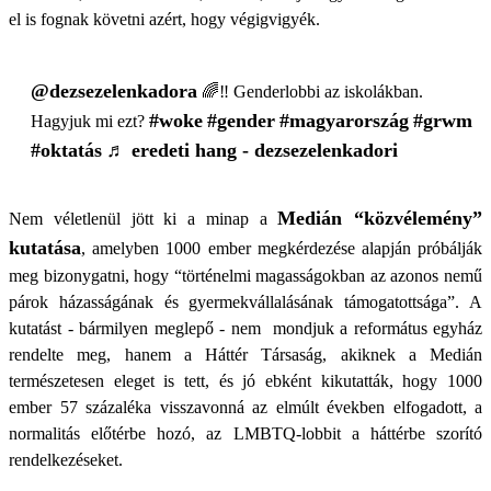
el is fognak követni azért, hogy végigvigyék.
@dezsezelenkadora
🌈‼️ Genderlobbi az iskolákban.
#woke
#gender
#magyarország
#grwm
Hagyjuk mi ezt?
#oktatás
♬ eredeti hang - dezsezelenkadori
Medián “közvélemény”
Nem véletlenül jött ki a minap a
kutatása
, amelyben 1000 ember megkérdezése alapján próbálják
meg bizonygatni, hogy “történelmi magasságokban az azonos nemű
párok házasságának és gyermekvállalásának támogatottsága”. A
kutatást - bármilyen meglepő - nem mondjuk a református egyház
rendelte meg, hanem a Háttér Társaság, akiknek a Medián
természetesen eleget is tett, és jó ebként kikutatták, hogy 1000
ember 57 százaléka visszavonná az elmúlt években elfogadott, a
normalitás előtérbe hozó, az LMBTQ-lobbit a háttérbe szorító
rendelkezéseket.