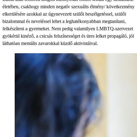
életében, csakhogy minden negatív szexuális élmény/ következmény
elkerülésére azokkal az úgynevezett szülői beszélgetéssel, szülői
bizalommal és neveléssel lehet a leghatékonyabban megtanítani,
felkészíteni a gyermeket. Nem pedig valamilyen LMBTQ-szervezet
gyökérül kinéző, a csicsás felszínességet és üres lelket propagáló, jól
láthatóan mentális zavarokkal küzdő aktivistáival.