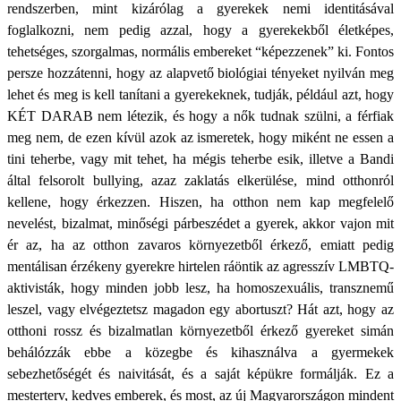
rendszerben, mint kizárólag a gyerekek nemi identitásával
foglalkozni, nem pedig azzal, hogy a gyerekekből életképes,
tehetséges, szorgalmas, normális embereket “képezzenek” ki. Fontos
persze hozzátenni, hogy az alapvető biológiai tényeket nyilván meg
lehet és meg is kell tanítani a gyerekeknek, tudják, például azt, hogy
KÉT DARAB nem létezik, és hogy a nők tudnak szülni, a férfiak
meg nem, de ezen kívül azok az ismeretek, hogy miként ne essen a
tini teherbe, vagy mit tehet, ha mégis teherbe esik, illetve a Bandi
által felsorolt bullying, azaz zaklatás elkerülése, mind otthonról
kellene, hogy érkezzen. Hiszen, ha otthon nem kap megfelelő
nevelést, bizalmat, minőségi párbeszédet a gyerek, akkor vajon mit
ér az, ha az otthon zavaros környezetből érkező, emiatt pedig
mentálisan érzékeny gyerekre hirtelen ráöntik az agresszív LMBTQ-
aktivisták, hogy minden jobb lesz, ha homoszexuális, transznemű
leszel, vagy elvégeztetsz magadon egy abortuszt? Hát azt, hogy az
otthoni rossz és bizalmatlan környezetből érkező gyereket simán
behálózzák ebbe a közegbe és kihasználva a gyermekek
sebezhetőségét és naivitását, és a saját képükre formálják. Ez a
mesterterv, kedves emberek, és most, az új Magyarországon mindent