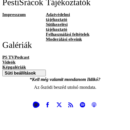
PestiSrácok
Tájékoztatók
Impresszum
Adatvédelmi
tájékoztató
Sütikezelési
tájékoztató
Felhasználási feltételek
Moderálási elveink
Galériák
PS TVPodcast
Videók
Képgalériák
Süti beállítások
*Kell még valamit mondanom Ildikó?
Az őszödi beszéd utolsó mondata.