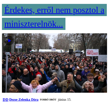
Érdekes, erről nem posztol a
miniszterelnök...
DD
Dezse-Zelenka Dóra
június 15.
FORRÓ DRÓT