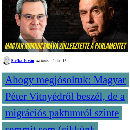
Stefka István
június 15.
AZ ÖREG
Ahogy megjósoltuk: Magyar
Péter Vitnyédről beszél, de a
migrációs paktumról szinte
semmit sem (cikkünk