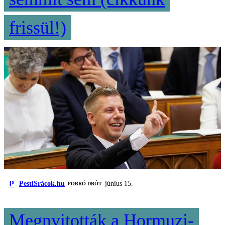
frissül!)
P
PestiSrácok.hu
június 15.
FORRÓ DRÓT
Megnyitották a Hormuzi-