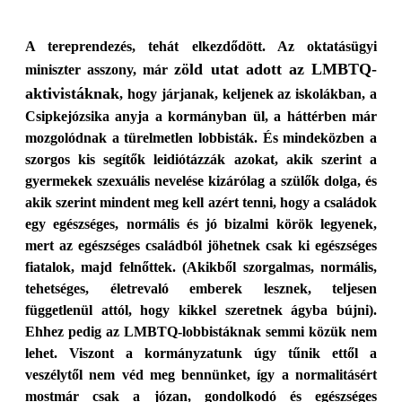
A tereprendezés, tehát elkezdődött. Az oktatásügyi
zöld utat adott az LMBTQ-
miniszter asszony, már
aktivistáknak
, hogy járjanak, keljenek az iskolákban, a
Csipkejózsika anyja a kormányban ül, a háttérben már
mozgolódnak a türelmetlen lobbisták. És mindeközben a
szorgos kis segítők leidiótázzák azokat, akik szerint a
gyermekek szexuális nevelése kizárólag a szülők dolga, és
akik szerint mindent meg kell azért tenni, hogy a családok
egy egészséges, normális és jó bizalmi körök legyenek,
mert az egészséges családból jöhetnek csak ki egészséges
fiatalok, majd felnőttek. (Akikből szorgalmas, normális,
tehetséges, életrevaló emberek lesznek, teljesen
függetlenül attól, hogy kikkel szeretnek ágyba bújni).
Ehhez pedig az LMBTQ-lobbistáknak semmi közük nem
lehet. Viszont a kormányzatunk úgy tűnik ettől a
veszélytől nem véd meg bennünket, így a normalitásért
mostmár csak a józan, gondolkodó és egészséges