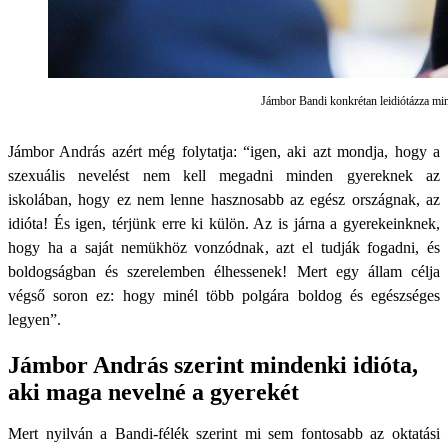
Jámbor Bandi konkrétan leidiótázza min
Jámbor András azért még folytatja: “igen, aki azt mondja, hogy a
szexuális nevelést nem kell megadni minden gyereknek az
iskolában, hogy ez nem lenne hasznosabb az egész országnak, az
idióta! És igen, térjünk erre ki külön. Az is járna a gyerekeinknek,
hogy ha a saját nemükhöz vonzódnak, azt el tudják fogadni, és
boldogságban és szerelemben élhessenek! Mert egy állam célja
végső soron ez: hogy minél több polgára boldog és egészséges
legyen”.
Jámbor András szerint mindenki idióta,
aki maga nevelné a gyerekét
Mert nyilván a Bandi-félék szerint mi sem fontosabb az oktatási