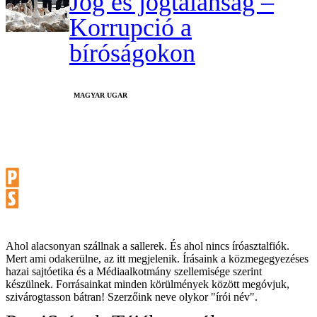
Jog és jogtalanság –
Korrupció a
bíróságokon
MAGYAR UGAR
Ahol alacsonyan szállnak a sallerek. És ahol nincs íróasztalfiók.
Mert ami odakerülne, az itt megjelenik. Írásaink a közmegegyezéses
hazai sajtóetika és a Médiaalkotmány szellemisége szerint
készülnek. Forrásainkat minden körülmények között megóvjuk,
szivárogtasson bátran! Szerzőink neve olykor "írói név".