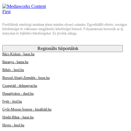
Portfóliónk minőségi tartalmat jelent minden olvasó számára. Egyedülálló elérést, országos
lefedettséget és változatos megjelenési lehetőséget biztosít. Folyamatosan keressük az új
irányokat és fejlődési lehetőségeket. Ez jövőnk záloga.
Regionális hírportálok
Bács-Kiskun - baon.hu
Baranya - bama.hu
Békés - beol.hu
Borsod-Abaúj-Zemplén - boon.hu
Csongrád - delmagyar.hu
Dunaújváros - duol.hu
Fejér - feol.hu
Győr-Moson-Sopron - kisalfold.hu
Hajdú-Bihar - haon.hu
Heves - heol.hu