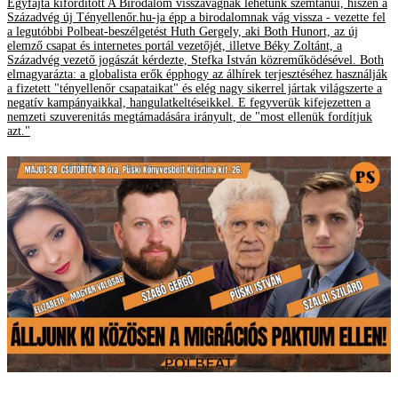
Egyfajta kifordított A Birodalom visszavágnak lehetünk szemtanúi, hiszen a
Századvég új Tényellenőr.hu-ja épp a birodalomnak vág vissza - vezette fel
a legutóbbi Polbeat-beszélgetést Huth Gergely, aki Both Hunort, az új
elemző csapat és internetes portál vezetőjét, illetve Béky Zoltánt, a
Századvég vezető jogászát kérdezte, Stefka István közreműködésével. Both
elmagyarázta: a globalista erők épphogy az álhírek terjesztéséhez használják
a fizetett "tényellenőr csapataikat" és elég nagy sikerrel jártak világszerte a
negatív kampányaikkal, hangulatkeltéseikkel. E fegyverük kifejezetten a
nemzeti szuverenitás megtámadására irányult, de "most ellenük fordítjuk
azt."