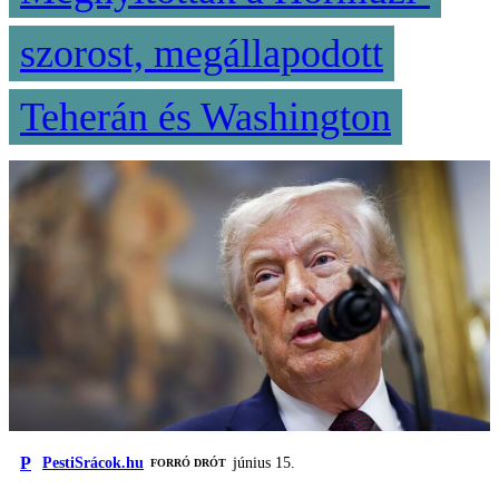
szorost, megállapodott
Teherán és Washington
P
PestiSrácok.hu
június 15.
FORRÓ DRÓT