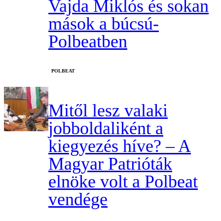
Vajda Miklós és sokan
mások a búcsú-
Polbeatben
‎POLBEAT
Mitől lesz valaki
jobboldaliként a
kiegyezés híve? – A
Magyar Patrióták
elnöke volt a Polbeat
vendége