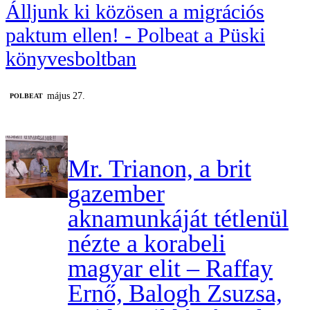
Álljunk ki közösen a migrációs
paktum ellen! - Polbeat a Püski
könyvesboltban
május 27.
‎POLBEAT
Mr. Trianon, a brit
gazember
aknamunkáját tétlenül
nézte a korabeli
magyar elit – Raffay
Ernő, Balogh Zsuzsa,