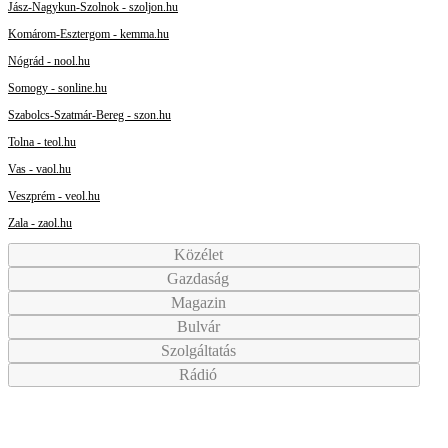
Jász-Nagykun-Szolnok - szoljon.hu
Komárom-Esztergom - kemma.hu
Nógrád - nool.hu
Somogy - sonline.hu
Szabolcs-Szatmár-Bereg - szon.hu
Tolna - teol.hu
Vas - vaol.hu
Veszprém - veol.hu
Zala - zaol.hu
Közélet
Gazdaság
Magazin
Bulvár
Szolgáltatás
Rádió