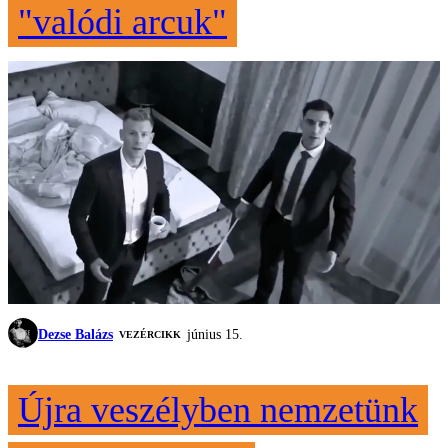
"valódi arcuk"
Dezse Balázs
június 15.
VEZÉRCIKK
Újra veszélyben nemzetünk