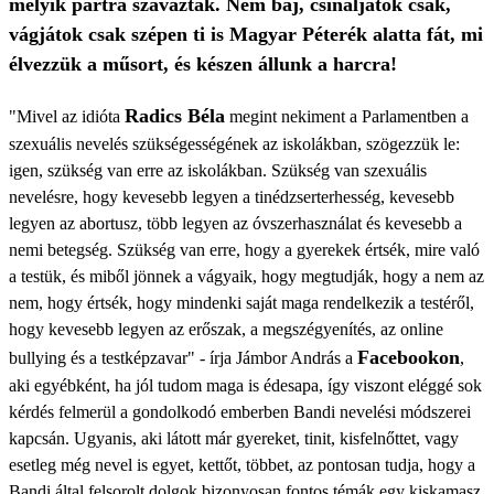
melyik pártra szavaztak. Nem baj, csináljátok csak,
vágjátok csak szépen ti is Magyar Péterék alatta fát, mi
élvezzük a műsort, és készen állunk a harcra!
Radics Béla
"Mivel az idióta
megint nekiment a Parlamentben a
szexuális nevelés szükségességének az iskolákban, szögezzük le:
igen, szükség van erre az iskolákban. Szükség van szexuális
nevelésre, hogy kevesebb legyen a tinédzserterhesség, kevesebb
legyen az abortusz, több legyen az óvszerhasználat és kevesebb a
nemi betegség. Szükség van erre, hogy a gyerekek értsék, mire való
a testük, és miből jönnek a vágyaik, hogy megtudják, hogy a nem az
nem, hogy értsék, hogy mindenki saját maga rendelkezik a testéről,
hogy kevesebb legyen az erőszak, a megszégyenítés, az online
Facebookon
bullying és a testképzavar" - írja Jámbor András a
,
aki egyébként, ha jól tudom maga is édesapa, így viszont eléggé sok
kérdés felmerül a gondolkodó emberben Bandi nevelési módszerei
kapcsán. Ugyanis, aki látott már gyereket, tinit, kisfelnőttet, vagy
esetleg még nevel is egyet, kettőt, többet, az pontosan tudja, hogy a
Bandi által felsorolt dolgok bizonyosan fontos témák egy kiskamasz