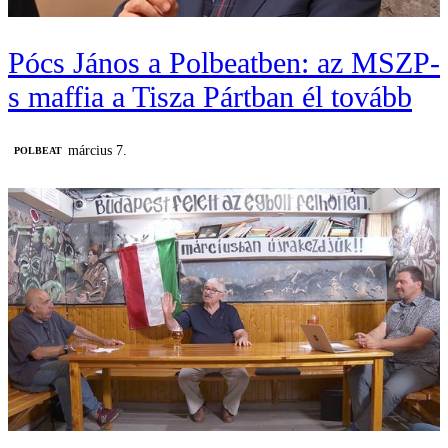
Pócs János a Polbeatben: az MSZP-
s maffia a Tisza Pártban él tovább
március 7.
‎POLBEAT