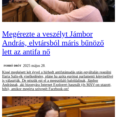
Megérezte a veszélyt Jámbor
András, elvtársból máris bűnöző
lett az antifa nő
2025 május 28.
FORRÓ DRÓT
Kissé megkésett két évvel a hírhedt antifatámadás után egyáltalán reagálni
Ilaria Salis-ék viselkedésére, pláne ha azóta európai parlamenti képviselővé
is választják. De nézzük ezt el a megszólaló baloldalinak, Jámbor
Andrásnak, aki bizonyára Internet Explorert használt (és MÁV-on utazott,
hihi), amikor megírta szövegét Facebook-on!