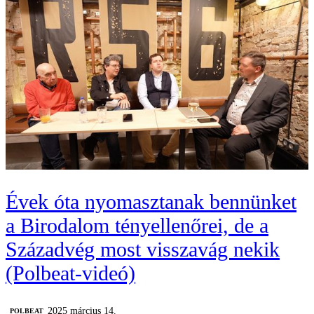
Évek óta nyomasztanak bennünket
a Birodalom tényellenőrei, de a
Századvég most visszavág nekik
(Polbeat-videó)
2025 március 14.
‎POLBEAT