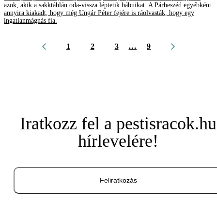
azok, akik a sakktáblán oda-vissza léptetik bábuikat. A Párbeszéd egyébként
annyira kiakadt, hogy még Ungár Péter fejére is ráolvasták, hogy egy
ingatlanmágnás fia.
1
2
3
...
9
Iratkozz fel a pestisracok.hu
hírlevelére!
Feliratkozás