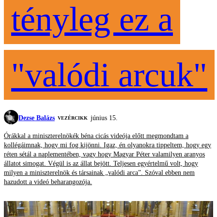
tényleg ez a
"valódi arcuk"
Dezse Balázs
június 15.
VEZÉRCIKK
Órákkal a miniszterelnökék béna cicás videója előtt megmondtam a
kollégáimnak, hogy mi fog kijönni. Igaz, én olyanokra tippeltem, hogy egy
réten sétál a naplementében, vagy hogy Magyar Péter valamilyen aranyos
állatot simogat. Végül is az állat bejött. Teljesen egyértelmű volt, hogy
milyen a miniszterelnök és társainak „valódi arca”. Szóval ebben nem
hazudott a videó beharangozója.