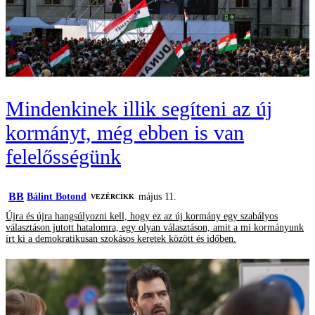
Mindenkinek illik segíteni az új
kormányt, még ebben is van
felelősségünk
BB
Bálint Botond
május 11.
VEZÉRCIKK
Újra és újra hangsúlyozni kell, hogy ez az új kormány egy szabályos
választáson jutott hatalomra, egy olyan választáson, amit a mi kormányunk
írt ki a demokratikusan szokásos keretek között és időben.