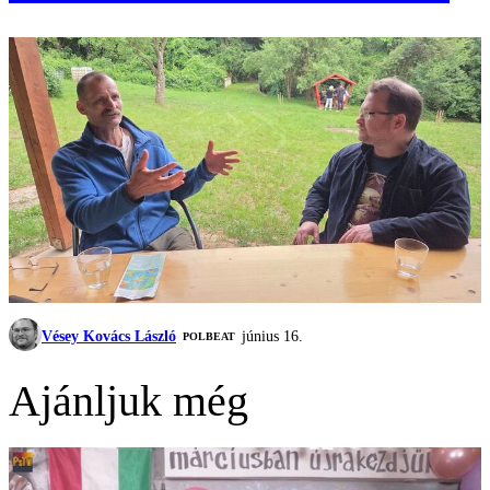
Vésey Kovács László
június 16.
‎POLBEAT
Ajánljuk még