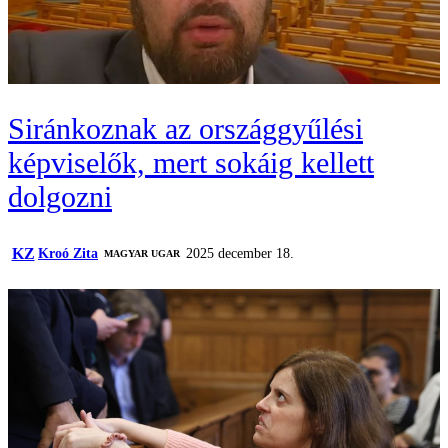
Siránkoznak az országgyűlési
képviselők, mert sokáig kellett
dolgozni
KZ
Kroó Zita
2025 december 18.
MAGYAR UGAR