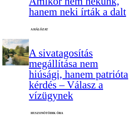
Amikor nem nekünk,
hanem neki írták a dalt
A HÁLÓZAT
A sivatagosítás
megállítása nem
hiúsági, hanem patrióta
kérdés – Válasz a
vízügynek
HUSZONÖTÖDIK ÓRA