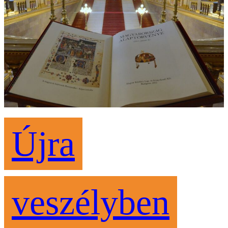
Újra
veszélyben