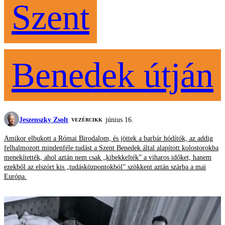
Szent
Benedek útján
Jeszenszky Zsolt
június 16.
VEZÉRCIKK
Amikor elbukott a Római Birodalom, és jöttek a barbár hódítók, az addig
felhalmozott mindenféle tudást a Szent Benedek által alapított kolostorokba
menekítették, ahol aztán nem csak „kibekkelték” a viharos időket, hanem
ezekből az elszórt kis „tudásközpontokból” szökkent aztán szárba a mai
Európa.