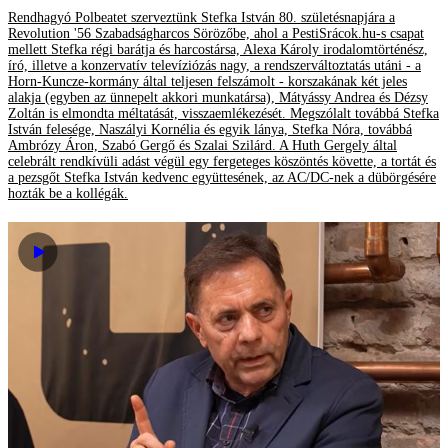
Rendhagyó Polbeatet szerveztünk Stefka István 80. születésnapjára a
Revolution '56 Szabadságharcos Sörözőbe, ahol a PestiSrácok.hu-s csapat
mellett Stefka régi barátja és harcostársa, Alexa Károly irodalomtörténész,
író, illetve a konzervatív televíziózás nagy, a rendszerváltoztatás utáni - a
Horn-Kuncze-kormány által teljesen felszámolt - korszakának két jeles
alakja (egyben az ünnepelt akkori munkatársa), Mátyássy Andrea és Dézsy
Zoltán is elmondta méltatását, visszaemlékezését. Megszólalt továbbá Stefka
István felesége, Naszályi Kornélia és egyik lánya, Stefka Nóra, továbbá
Ambrózy Áron, Szabó Gergő és Szalai Szilárd. A Huth Gergely által
celebrált rendkívüli adást végül egy fergeteges köszöntés követte, a tortát és
a pezsgőt Stefka István kedvenc együttesének, az AC/DC-nek a dübörgésére
hozták be a kollégák.