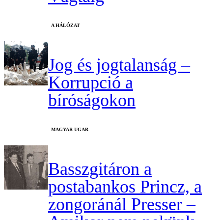
A HÁLÓZAT
Jog és jogtalanság –
Korrupció a
bíróságokon
MAGYAR UGAR
Basszgitáron a
postabankos Princz, a
zongoránál Presser –