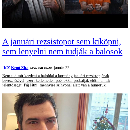
A januári rezsistopot sem kiköpni,
sem lenyelni nem tudják a balosok
KZ
Kroó Zita
január 22.
MAGYAR UGAR
Nem tud mit kezdeni a baloldal a kormány januári rezsistopjának
bevezetésével, ezért kellemetlen poénokkal próbálják elütni annak
jelentőségét. Fáj látni, mennyire színvonal alatt van a humoruk.