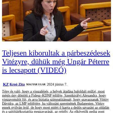
Teljesen kiborultak a párbeszédesek
Vitézyre, dühük még Ungár Péterre
is lecsapott (VIDEÓ)
KZ
Kroó Zita
2024 június 7.
MAGYAR UGAR
Tény és való, hogy a visszalépés, a helyek átadása baloldali műfaj, most
mégis úgy döntött a Fidesz–KDNP jelöltje, Szentkirályi Alexandra, hogy
visszavonulót fúj, és arra biztatta szimpatizánsait, hogy szavazzanak Vitézy
Dávidra, az LMP jelöltjére, ha változást szeretnének Budapesten. Vitézy
ennek nyilván örül, de hogy most miért ő kapja a dedós savazást az oldalán
és a sajtótájékoztatója megzavarását, az rejtély. Az elkövetők pedig pont