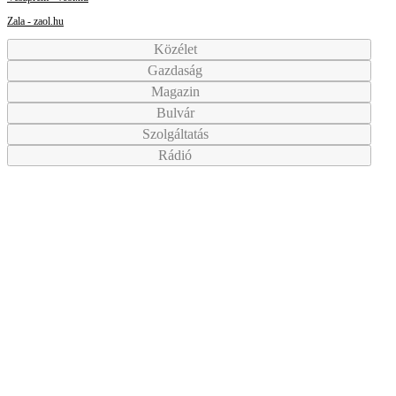
Zala - zaol.hu
Közélet
Gazdaság
Magazin
Bulvár
Szolgáltatás
Rádió