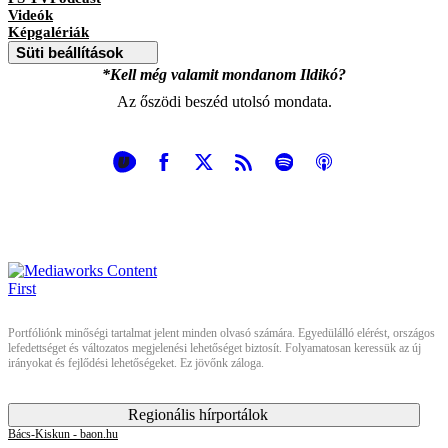
Videók
Képgalériák
Süti beállítások
*Kell még valamit mondanom Ildikó?
Az őszödi beszéd utolsó mondata.
Portfóliónk minőségi tartalmat jelent minden olvasó számára. Egyedülálló elérést, országos
lefedettséget és változatos megjelenési lehetőséget biztosít. Folyamatosan keressük az új
irányokat és fejlődési lehetőségeket. Ez jövőnk záloga.
Regionális hírportálok
Bács-Kiskun - baon.hu