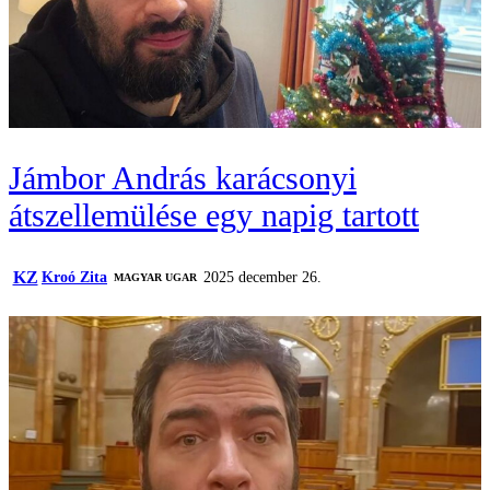
Jámbor András karácsonyi
átszellemülése egy napig tartott
KZ
Kroó Zita
2025 december 26.
MAGYAR UGAR