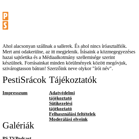
Ahol alacsonyan szállnak a sallerek. És ahol nincs íróasztalfiók.
Mert ami odakerülne, az itt megjelenik. Írásaink a közmegegyezéses
hazai sajtóetika és a Médiaalkotmány szellemisége szerint
készülnek. Forrásainkat minden körülmények között megóvjuk,
szivárogtasson bátran! Szerzőink neve olykor "írói név".
PestiSrácok
Tájékoztatók
Impresszum
Adatvédelmi
tájékoztató
Sütikezelési
tájékoztató
Felhasználási feltételek
Moderálási elveink
Galériák
PS TVPodcast