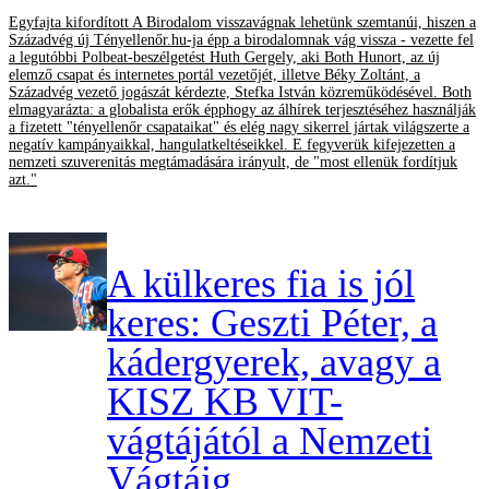
Egyfajta kifordított A Birodalom visszavágnak lehetünk szemtanúi, hiszen a
Századvég új Tényellenőr.hu-ja épp a birodalomnak vág vissza - vezette fel
a legutóbbi Polbeat-beszélgetést Huth Gergely, aki Both Hunort, az új
elemző csapat és internetes portál vezetőjét, illetve Béky Zoltánt, a
Századvég vezető jogászát kérdezte, Stefka István közreműködésével. Both
elmagyarázta: a globalista erők épphogy az álhírek terjesztéséhez használják
a fizetett "tényellenőr csapataikat" és elég nagy sikerrel jártak világszerte a
negatív kampányaikkal, hangulatkeltéseikkel. E fegyverük kifejezetten a
nemzeti szuverenitás megtámadására irányult, de "most ellenük fordítjuk
azt."
A külkeres fia is jól
keres: Geszti Péter, a
kádergyerek, avagy a
KISZ KB VIT-
vágtájától a Nemzeti
Vágtáig