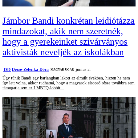
Jámbor Bandi konkrétan leidiótázza
mindazokat, akik nem szeretnék,
hogy a gyerekeinket szivárványos
aktivisták neveljék az iskolákban
DD
Dezse-Zelenka Dóra
június 2.
MAGYAR UGAR
Úgy tűnik Bandi egy barlangban lakott az elmúlt években, hiszen ha nem
így lett volna, akkor tudhatná, hogy a magyarok elsöprő része továbbra sem
támogatja sem az LMBTQ-lobbit...