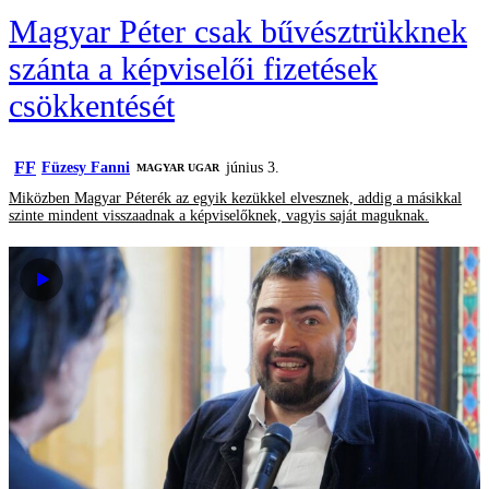
Magyar Péter csak bűvésztrükknek
szánta a képviselői fizetések
csökkentését
FF
Füzesy Fanni
június 3.
MAGYAR UGAR
Miközben Magyar Péterék az egyik kezükkel elvesznek, addig a másikkal
szinte mindent visszaadnak a képviselőknek, vagyis saját maguknak.