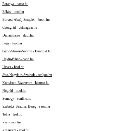
Baranya - bama.hu
Békés - beol.hu
Borsod-Abaúj-Zemplén - boon.hu
Csongrád - delmagyar.hu
Dunaújváros - duol.hu
Fejér - feol.hu
Győr-Moson-Sopron - kisalfold.hu
Hajdú-Bihar - haon.hu
Heves - heol.hu
Jász-Nagykun-Szolnok - szoljon.hu
Komárom-Esztergom - kemma.hu
Nógrád - nool.hu
Somogy - sonline.hu
Szabolcs-Szatmár-Bereg - szon.hu
Tolna - teol.hu
Vas - vaol.hu
Veszprém - veol.hu