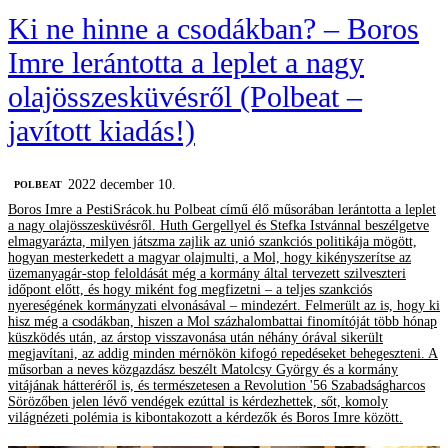
Ki ne hinne a csodákban? – Boros
Imre lerántotta a leplet a nagy
olajösszesküvésről (Polbeat –
javított kiadás!)
2022 december 10.
‎POLBEAT
Boros Imre a PestiSrácok.hu Polbeat című élő műsorában lerántotta a leplet
a nagy olajösszesküvésről. Huth Gergellyel és Stefka Istvánnal beszélgetve
elmagyarázta, milyen játszma zajlik az unió szankciós politikája mögött,
hogyan mesterkedett a magyar olajmulti, a Mol, hogy kikényszerítse az
üzemanyagár-stop feloldását még a kormány által tervezett szilveszteri
időpont előtt, és hogy miként fog megfizetni – a teljes szankciós
nyereségének kormányzati elvonásával – mindezért. Felmerült az is, hogy ki
hisz még a csodákban, hiszen a Mol százhalombattai finomítóját több hónap
küszködés után, az árstop visszavonása után néhány órával sikerült
megjavítani, az addig minden mérnökön kifogó repedéseket behegeszteni. A
műsorban a neves közgazdász beszélt Matolcsy György és a kormány
vitájának hátteréről is, és természetesen a Revolution '56 Szabadságharcos
Sörözőben jelen lévő vendégek ezúttal is kérdezhettek, sőt, komoly
világnézeti polémia is kibontakozott a kérdezők és Boros Imre között.