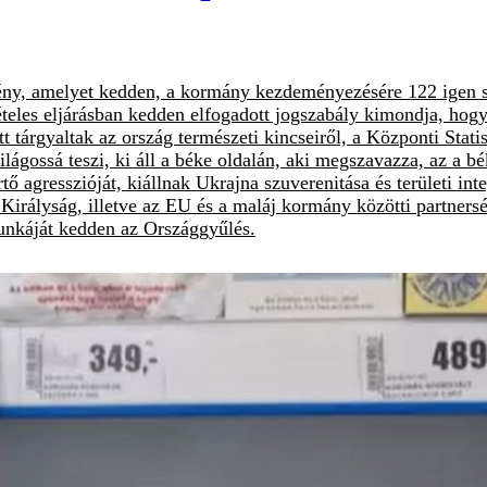
ény, amelyet kedden, a kormány kezdeményezésére 122 igen sza
 kivételes eljárásban kedden elfogadott jogszabály kimondja
 tárgyaltak az ország természeti kincseiről, a Központi Stati
világossá teszi, ki áll a béke oldalán, aki megszavazza, az a b
rtő agresszióját, kiállnak Ukrajna szuverenitása és területi i
Királyság, illetve az EU és a maláj kormány közötti partners
munkáját kedden az Országgyűlés.