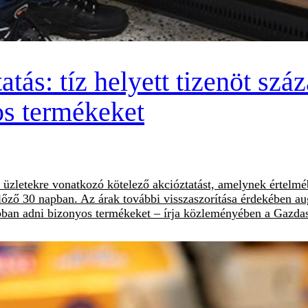
tás: tíz helyett tizenöt szá
os termékeket
mi üzletekre vonatkozó kötelező akcióztatást, amelynek érte
lőző 30 napban. Az árak további visszaszorítása érdekében aug
bban adni bizonyos termékeket – írja közleményében a Gazdas