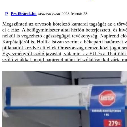
P
PestiSrácok.hu
2023 február 28.
MAGYAR UGAR
Megszünteti az orvosok kötelező kamarai tagságát az a törv
el a Ház. A belügyminiszter által hétfőn beterjesztett, és
nélkül is végezhető egészségügyi tevékenység. Napirend előtt
Kárpátaljáról is. Hollik István szerint a békepárti határozat 
pillanattól kezdve elítélték Oroszország nemzetközi jogot sé
Egyezményről szóló javaslat, valamint az EU és a Thaiföldi 
szóló vitákkal, majd napirend utáni felszólalásokkal zárta 