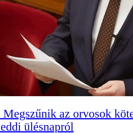
: Megszűnik az orvosok köte
keddi ülésnapról