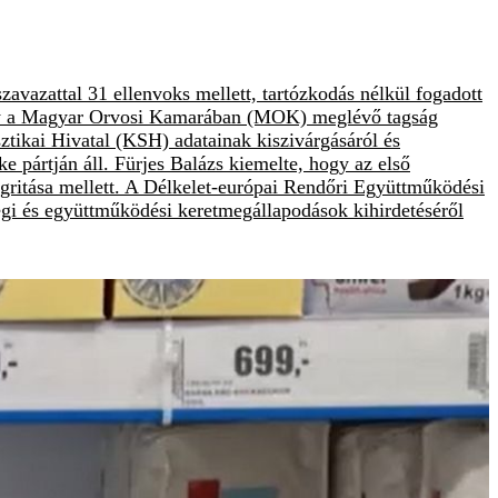
vazattal 31 ellenvoks mellett, tartózkodás nélkül fogadott
, hogy a Magyar Orvosi Kamarában (MOK) meglévő tagság
sztikai Hivatal (KSH) adatainak kiszivárgásáról és
éke pártján áll. Fürjes Balázs kiemelte, hogy az első
ntegritása mellett. A Délkelet-európai Rendőri Együttműködési
égi és együttműködési keretmegállapodások kihirdetéséről