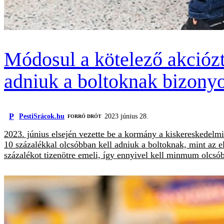
Módosul a kötelező akciózta
adniuk a boltoknak bizony
P
PestiSrácok.hu
2023 június 28.
FORRÓ DRÓT
2023. június elsején vezette be a kormány a kiskereskedel
10 százalékkal olcsóbban kell adniuk a boltoknak, mint az e
százalékot tizenötre emeli, így ennyivel kell minmum olcsó