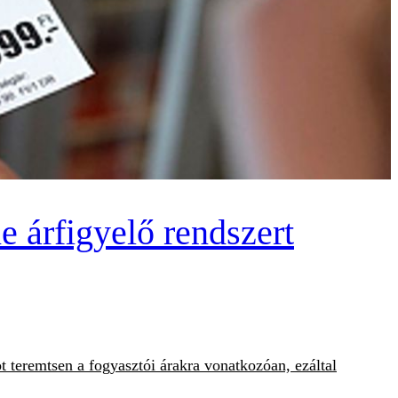
ne árfigyelő rendszert
t teremtsen a fogyasztói árakra vonatkozóan, ezáltal