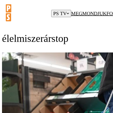
PS TV
MEGMONDJUK
FO
élelmiszerárstop