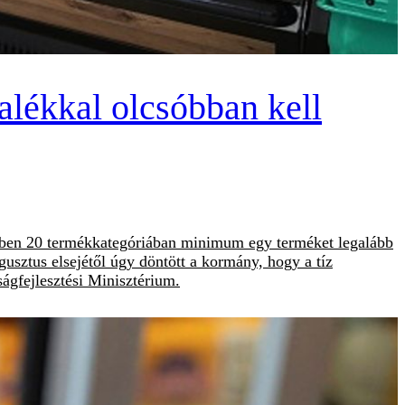
zalékkal olcsóbban kell
lmében 20 termékkategóriában minimum egy terméket legalább
usztus elsejétől úgy döntött a kormány, hogy a tíz
ágfejlesztési Minisztérium.