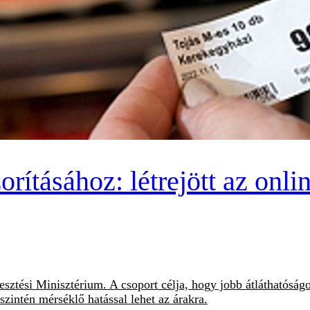
orításához: létrejött az onli
sztési Minisztérium. A csoport célja, hogy jobb átláthatóságo
 szintén mérséklő hatással lehet az árakra.