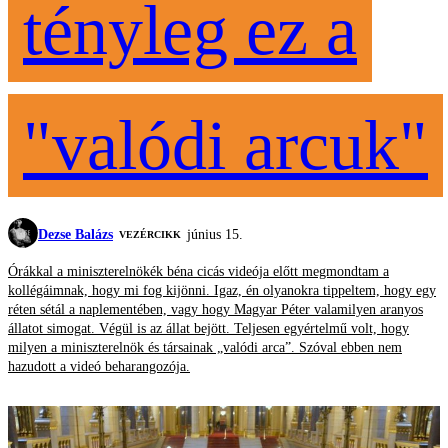
tényleg ez a
"valódi arcuk"
Dezse Balázs
június 15.
VEZÉRCIKK
Órákkal a miniszterelnökék béna cicás videója előtt megmondtam a
kollégáimnak, hogy mi fog kijönni. Igaz, én olyanokra tippeltem, hogy egy
réten sétál a naplementében, vagy hogy Magyar Péter valamilyen aranyos
állatot simogat. Végül is az állat bejött. Teljesen egyértelmű volt, hogy
milyen a miniszterelnök és társainak „valódi arca”. Szóval ebben nem
hazudott a videó beharangozója.