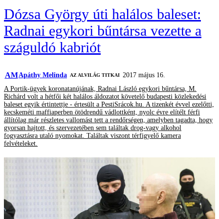
Dózsa György úti halálos baleset:
Radnai egykori bűntársa vezette a
száguldó kabriót
AM
Apáthy Melinda
2017 május 16.
AZ ALVILÁG TITKAI
A Portik-ügyek koronatanújának, Radnai László egykori bűntársa, M.
Richárd volt a hétfői két halálos áldozatot követelő budapesti közlekedési
baleset egyik értintettje - értesült a PestiSrácok.hu. A tizenkét évvel ezelőtti,
kecskeméti maffiaperben ötödrendű vádlottként, nyolc évre elítélt férfi
állítólag már részletes vallomást tett a rendőrségen, amelyben tagadta, hogy
gyorsan hajtott, és szervezetében sem találtak drog-vagy alkohol
fogyasztásra utaló nyomokat. Találtak viszont térfigyelő kamera
felvételeket.