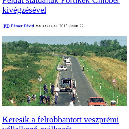
kivégzésével
PD
Pámer Dávid
2015 június 22.
MAGYAR UGAR
Keresik a felrobbantott veszprémi