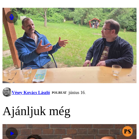
Vésey Kovács László
június 16.
‎POLBEAT
Ajánljuk még