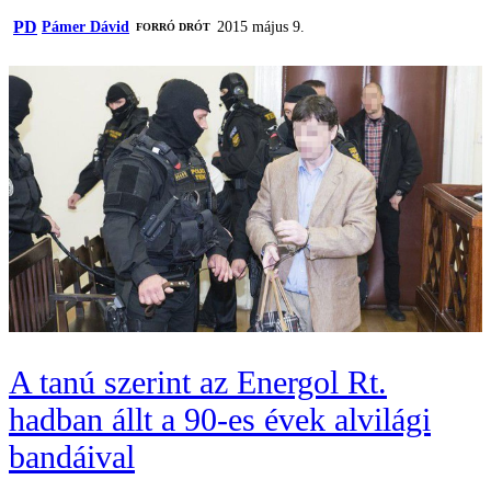
PD
Pámer Dávid
2015 május 9.
FORRÓ DRÓT
A tanú szerint az Energol Rt.
hadban állt a 90-es évek alvilági
bandáival