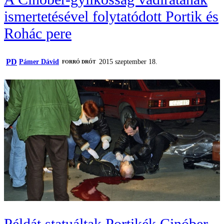
ismertetésével folytatódott Portik és
Rohác pere
PD
Pámer Dávid
2015 szeptember 18.
FORRÓ DRÓT
Példát statuáltak Portikék Cinóber