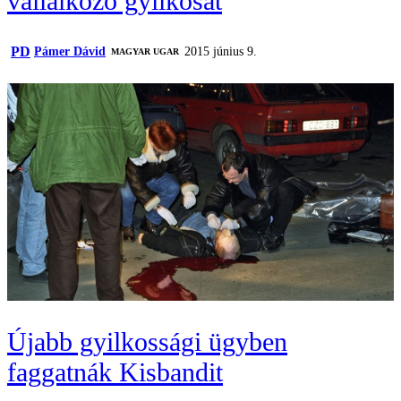
vállalkozó gyilkosát
PD
Pámer Dávid
2015 június 9.
MAGYAR UGAR
Újabb gyilkossági ügyben
faggatnák Kisbandit