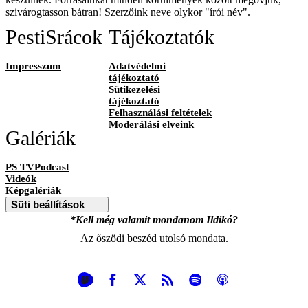
szivárogtasson bátran! Szerzőink neve olykor "írói név".
PestiSrácok
Tájékoztatók
Impresszum
Adatvédelmi
tájékoztató
Sütikezelési
tájékoztató
Felhasználási feltételek
Moderálási elveink
Galériák
PS TVPodcast
Videók
Képgalériák
Süti beállítások
*Kell még valamit mondanom Ildikó?
Az őszödi beszéd utolsó mondata.