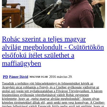
Rohác szerint a teljes magyar
alvilág megbolondult - Csütörtökön
elsőfokú ítélet születhet a
maffiaügyben
PD
Pámer Dávid
2016 március 29.
MAGYAR UGAR
Tagadták a terhükre rótt bűncselekményt és felmentésüket kérték az
Aranykéz utcai robbantás a Fenyő- és a Cinóber gyilkosság vádlottjai az
utolsó szó jogán tett nyilatkozatukban a Fővárosi Törvényszéken. A három
leszámolásos gyilkosság végrehajtásával vádolt Rohác egyenesen
kijelentette, hogy az „egész magyar alvilág megbolondult”, hiszen olyan
képtelen történetekkel álltak elő, amit senki nem vesz komolyan. A Cinóber-
ügyben felbujtással vádolt Ferencsik Attila pedig arról tett említést, hogy az