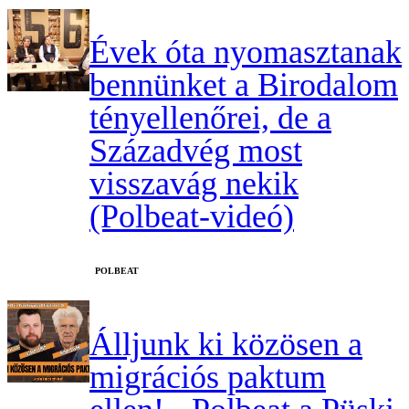
Évek óta nyomasztanak
bennünket a Birodalom
tényellenőrei, de a
Századvég most
visszavág nekik
(Polbeat-videó)
‎POLBEAT
Álljunk ki közösen a
migrációs paktum