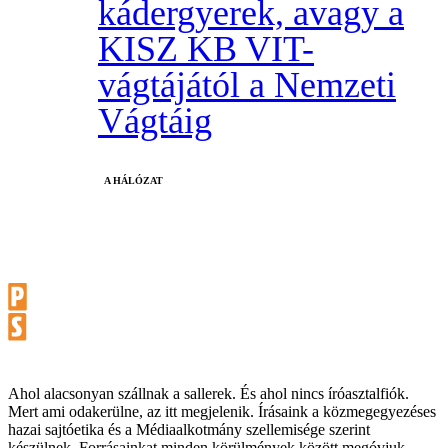
kádergyerek, avagy a
KISZ KB VIT-
vágtájától a Nemzeti
Vágtáig
A HÁLÓZAT
Ahol alacsonyan szállnak a sallerek. És ahol nincs íróasztalfiók.
Mert ami odakerülne, az itt megjelenik. Írásaink a közmegegyezéses
hazai sajtóetika és a Médiaalkotmány szellemisége szerint
készülnek. Forrásainkat minden körülmények között megóvjuk,