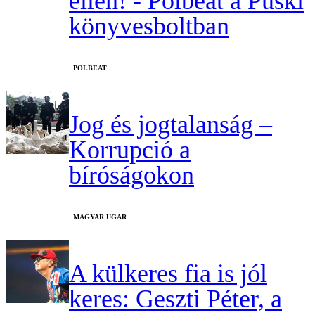
ellen! - Polbeat a Püski
könyvesboltban
‎POLBEAT
Jog és jogtalanság –
Korrupció a
bíróságokon
MAGYAR UGAR
A külkeres fia is jól
keres: Geszti Péter, a