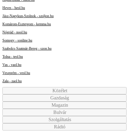
Heves - heol.hu
Jász-Nagykun-Szolnok - szoljon.hu
Komárom-Esztergom - kemma.hu
Nógrád - nool.hu
Somogy - sonline.hu
Szabolcs-Szatmár-Bereg - szon.hu
Tolna - teol.hu
Vas - vaol.hu
Veszprém - veol.hu
Zala - zaol.hu
Közélet
Gazdaság
Magazin
Bulvár
Szolgáltatás
Rádió