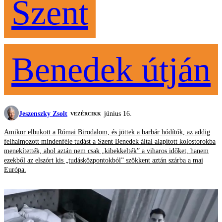
Szent
Benedek útján
Jeszenszky Zsolt
június 16.
VEZÉRCIKK
Amikor elbukott a Római Birodalom, és jöttek a barbár hódítók, az addig
felhalmozott mindenféle tudást a Szent Benedek által alapított kolostorokba
menekítették, ahol aztán nem csak „kibekkelték” a viharos időket, hanem
ezekből az elszórt kis „tudásközpontokból” szökkent aztán szárba a mai
Európa.