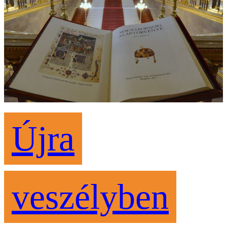
Újra
veszélyben