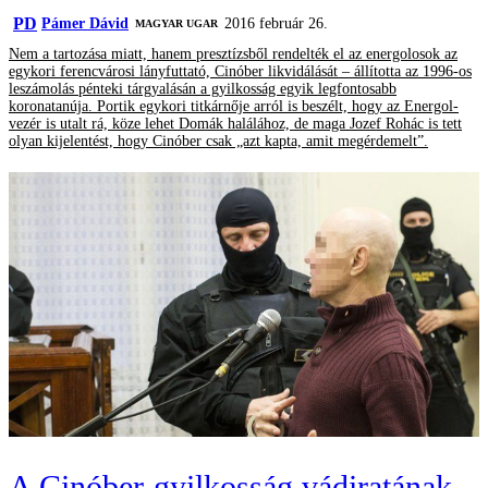
PD
Pámer Dávid
2016 február 26.
MAGYAR UGAR
Nem a tartozása miatt, hanem presztízsből rendelték el az energolosok az
egykori ferencvárosi lányfuttató, Cinóber likvidálását – állította az 1996-os
leszámolás pénteki tárgyalásán a gyilkosság egyik legfontosabb
koronatanúja. Portik egykori titkárnője arról is beszélt, hogy az Energol-
vezér is utalt rá, köze lehet Domák halálához, de maga Jozef Rohác is tett
olyan kijelentést, hogy Cinóber csak „azt kapta, amit megérdemelt”.
A Cinóber-gyilkosság vádiratának