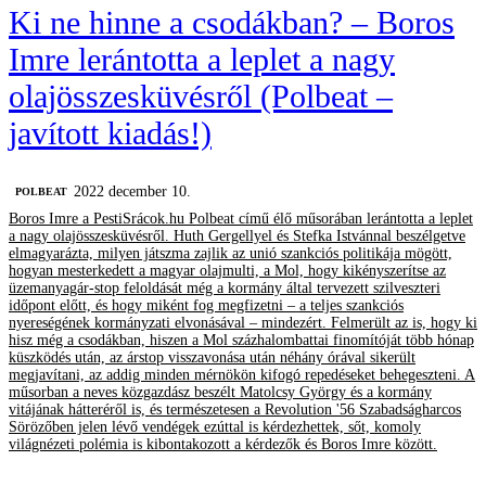
Ki ne hinne a csodákban? – Boros
Imre lerántotta a leplet a nagy
olajösszesküvésről (Polbeat –
javított kiadás!)
2022 december 10.
‎POLBEAT
Boros Imre a PestiSrácok.hu Polbeat című élő műsorában lerántotta a leplet
a nagy olajösszesküvésről. Huth Gergellyel és Stefka Istvánnal beszélgetve
elmagyarázta, milyen játszma zajlik az unió szankciós politikája mögött,
hogyan mesterkedett a magyar olajmulti, a Mol, hogy kikényszerítse az
üzemanyagár-stop feloldását még a kormány által tervezett szilveszteri
időpont előtt, és hogy miként fog megfizetni – a teljes szankciós
nyereségének kormányzati elvonásával – mindezért. Felmerült az is, hogy ki
hisz még a csodákban, hiszen a Mol százhalombattai finomítóját több hónap
küszködés után, az árstop visszavonása után néhány órával sikerült
megjavítani, az addig minden mérnökön kifogó repedéseket behegeszteni. A
műsorban a neves közgazdász beszélt Matolcsy György és a kormány
vitájának hátteréről is, és természetesen a Revolution '56 Szabadságharcos
Sörözőben jelen lévő vendégek ezúttal is kérdezhettek, sőt, komoly
világnézeti polémia is kibontakozott a kérdezők és Boros Imre között.