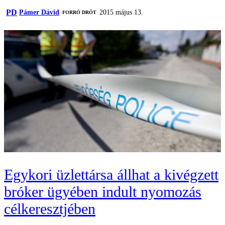
PD
Pámer Dávid
2015 május 13.
FORRÓ DRÓT
Egykori üzlettársa állhat a kivégzett
bróker ügyében indult nyomozás
célkeresztjében