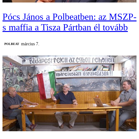
Pócs János a Polbeatben: az MSZP-
s maffia a Tisza Pártban él tovább
március 7.
‎POLBEAT