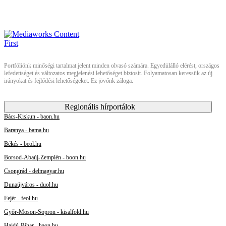
Portfóliónk minőségi tartalmat jelent minden olvasó számára. Egyedülálló elérést, országos
lefedettséget és változatos megjelenési lehetőséget biztosít. Folyamatosan keressük az új
irányokat és fejlődési lehetőségeket. Ez jövőnk záloga.
Regionális hírportálok
Bács-Kiskun - baon.hu
Baranya - bama.hu
Békés - beol.hu
Borsod-Abaúj-Zemplén - boon.hu
Csongrád - delmagyar.hu
Dunaújváros - duol.hu
Fejér - feol.hu
Győr-Moson-Sopron - kisalfold.hu
Hajdú-Bihar - haon.hu