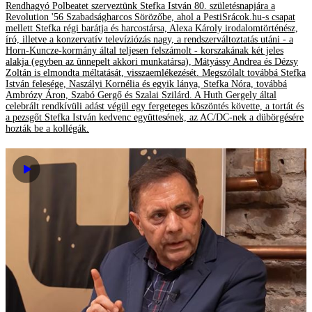
Rendhagyó Polbeatet szerveztünk Stefka István 80. születésnapjára a
Revolution '56 Szabadságharcos Sörözőbe, ahol a PestiSrácok.hu-s csapat
mellett Stefka régi barátja és harcostársa, Alexa Károly irodalomtörténész,
író, illetve a konzervatív televíziózás nagy, a rendszerváltoztatás utáni - a
Horn-Kuncze-kormány által teljesen felszámolt - korszakának két jeles
alakja (egyben az ünnepelt akkori munkatársa), Mátyássy Andrea és Dézsy
Zoltán is elmondta méltatását, visszaemlékezését. Megszólalt továbbá Stefka
István felesége, Naszályi Kornélia és egyik lánya, Stefka Nóra, továbbá
Ambrózy Áron, Szabó Gergő és Szalai Szilárd. A Huth Gergely által
celebrált rendkívüli adást végül egy fergeteges köszöntés követte, a tortát és
a pezsgőt Stefka István kedvenc együttesének, az AC/DC-nek a dübörgésére
hozták be a kollégák.