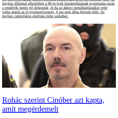
ügyészi állítással ellentétben a 90-es évek leszámolásainak nyomozása során
a rendőrök igenis jól dolgoztak, és ha az akkori megállapításaikat vette
volna alapul az új nyomozócsoport, ő ma nem állna bíróság előtt. Az
ügyben csütörtökön elsőfokú ítélet születhet.
Rohác szerint Cinóber azt kapta,
amit megérdemelt