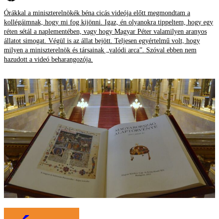
Órákkal a miniszterelnökék béna cicás videója előtt megmondtam a
kollégáimnak, hogy mi fog kijönni. Igaz, én olyanokra tippeltem, hogy egy
réten sétál a naplementében, vagy hogy Magyar Péter valamilyen aranyos
állatot simogat. Végül is az állat bejött. Teljesen egyértelmű volt, hogy
milyen a miniszterelnök és társainak „valódi arca”. Szóval ebben nem
hazudott a videó beharangozója.