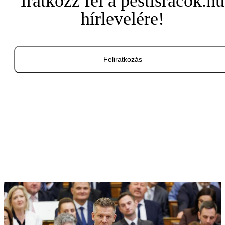
Iratkozz fel a pestisracok.hu
hírlevelére!
Feliratkozás