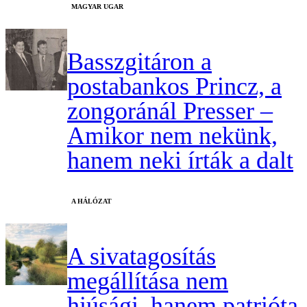
MAGYAR UGAR
Basszgitáron a
postabankos Princz, a
zongoránál Presser –
Amikor nem nekünk,
hanem neki írták a dalt
A HÁLÓZAT
A sivatagosítás
megállítása nem
hiúsági, hanem patrióta