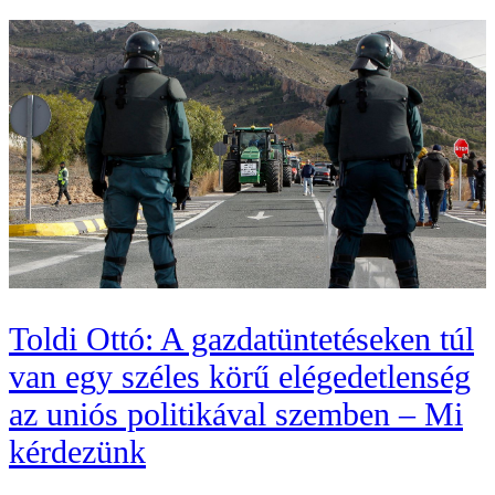
Toldi Ottó: A gazdatüntetéseken túl
van egy széles körű elégedetlenség
az uniós politikával szemben – Mi
kérdezünk