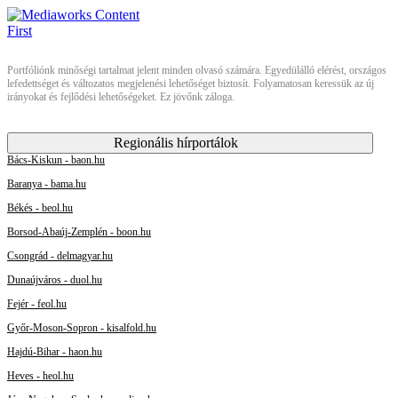
Portfóliónk minőségi tartalmat jelent minden olvasó számára. Egyedülálló elérést, országos
lefedettséget és változatos megjelenési lehetőséget biztosít. Folyamatosan keressük az új
irányokat és fejlődési lehetőségeket. Ez jövőnk záloga.
Regionális hírportálok
Bács-Kiskun - baon.hu
Baranya - bama.hu
Békés - beol.hu
Borsod-Abaúj-Zemplén - boon.hu
Csongrád - delmagyar.hu
Dunaújváros - duol.hu
Fejér - feol.hu
Győr-Moson-Sopron - kisalfold.hu
Hajdú-Bihar - haon.hu
Heves - heol.hu