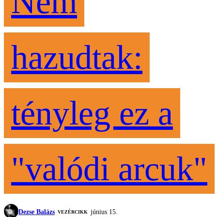
Nem
hazudtak:
tényleg ez a
"valódi arcuk"
Dezse Balázs
június 15.
VEZÉRCIKK