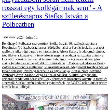
rosszat egy kollégámnak sem" - A
születésnapos Stefka István a
Polbeatben
2023 június 10.
‎POLBEAT
Rendhagyó Polbeatet szerveztünk Stefka István 80. születésnapjára a
Revolution '56 Szabadságharcos Sörözőbe, ahol a PestiSrácok.hu-s csapat
mellett Stefka régi barátja és harcostársa, Alexa Károly irodalomtörténész,
író, illetve a konzervatív televíziózás nagy, a rendszerváltoztatás utáni - a
Horn-Kuncze-kormány által teljesen felszámolt - korszakának két jeles
alakja (egyben az ünnepelt akkori munkatársa), Mátyássy Andrea és Dézsy
Zoltán is elmondta méltatását, visszaemlékezését. Megszólalt továbbá Stefka
István felesége, Naszályi Kornélia és egyik lánya, Stefka Nóra, továbbá
Ambrózy Áron, Szabó Gergő és Szalai Szilárd. A Huth Gergely által
celebrált rendkívüli adást végül egy fergeteges köszöntés követte, a tortát és
a pezsgőt Stefka István kedvenc együttesének, az AC/DC-nek a dübörgésére
hozták be a kollégák.