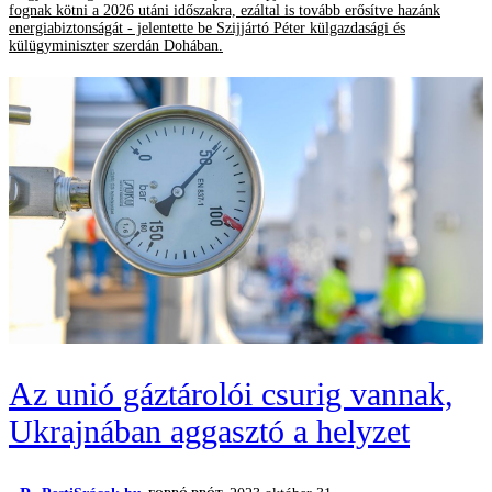
fognak kötni a 2026 utáni időszakra, ezáltal is tovább erősítve hazánk
energiabiztonságát - jelentette be Szijjártó Péter külgazdasági és
külügyminiszter szerdán Dohában.
Az unió gáztárolói csurig vannak,
Ukrajnában aggasztó a helyzet