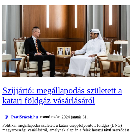
Szijjártó: megállapodás született a
katari földgáz vásárlásáról
P
PestiSrácok.hu
2024 január 31.
FORRÓ DRÓT
Politikai megállapodás született a katari cseppfolyósított földgáz (LNG)
magyarországi vásárlásáról, amelynek alapján a felek hosszú távú szerződést