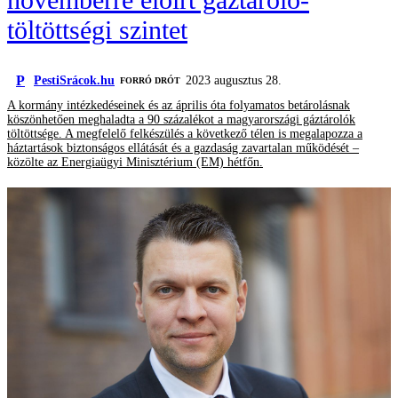
töltöttségi szintet
P
PestiSrácok.hu
2023 augusztus 28.
FORRÓ DRÓT
A kormány intézkedéseinek és az április óta folyamatos betárolásnak
köszönhetően meghaladta a 90 százalékot a magyarországi gáztárolók
töltöttsége. A megfelelő felkészülés a következő télen is megalapozza a
háztartások biztonságos ellátását és a gazdaság zavartalan működését –
közölte az Energiaügyi Minisztérium (EM) hétfőn.