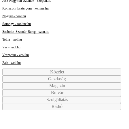
Jász-Nagykun-Szolnok - szoljon.hu
Komárom-Esztergom - kemma.hu
Nógrád - nool.hu
Somogy - sonline.hu
Szabolcs-Szatmár-Bereg - szon.hu
Tolna - teol.hu
Vas - vaol.hu
Veszprém - veol.hu
Zala - zaol.hu
Közélet
Gazdaság
Magazin
Bulvár
Szolgáltatás
Rádió