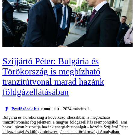
Szijjártó Péter: Bulgária és
Törökország is megbízható
tranzitútvonal marad hazánk
földgázellátásában
P
PestiSrácok.hu
2024 március 1.
FORRÓ DRÓT
Bulgária és Törökország a következő időszakban is megbízható
tranzitútvonalat fog jelenteni a magyar földgázellátás szempontjából, ami
hosszú távon biztosítja hazánk energiabiztonságát - közölte Szijjártó Péter
külgazdasági és külügyminiszter pénteken a törökországi Antalyában.