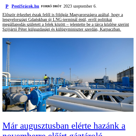
P
PestiSrácok.hu
2023 szeptember 6.
FORRÓ DRÓT
Először érkezhet észak felől is földgáz Magyarországra azáltal, hogy a
lengyelországi Gdańskban új LNG-terminál épül, erről politikai
megállapodás született a felek között – jelentette be a tárca közlése szerint
Szijjártó Péter külgazdasági és külügyminiszter szerdán, Karpaczban.
Már augusztusban elérte hazánk a
novemberre előírt gáztároló-