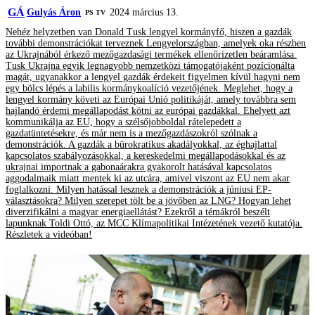
GÁ
Gulyás Áron
2024 március 13.
PS TV
Nehéz helyzetben van Donald Tusk lengyel kormányfő, hiszen a gazdák
további demonstrációkat terveznek Lengyelországban, amelyek oka részben
az Ukrajnából érkező mezőgazdasági termékek ellenőrizetlen beáramlása.
Tusk Ukrajna egyik legnagyobb nemzetközi támogatójaként pozícionálta
magát, ugyanakkor a lengyel gazdák érdekeit figyelmen kívül hagyni nem
egy bölcs lépés a labilis kormánykoalíció vezetőjének. Meglehet, hogy a
lengyel kormány követi az Európai Unió politikáját, amely továbbra sem
hajlandó érdemi megállapodást kötni az európai gazdákkal. Ehelyett azt
kommunikálja az EU, hogy a szélsőjobboldal rátelepedett a
gazdatüntetésekre, és már nem is a mezőgazdászokról szólnak a
demonstrációk. A gazdák a bürokratikus akadályokkal, az éghajlattal
kapcsolatos szabályozásokkal, a kereskedelmi megállapodásokkal és az
ukrajnai importnak a gabonaárakra gyakorolt hatásával kapcsolatos
aggodalmaik miatt mentek ki az utcára, amivel viszont az EU nem akar
foglalkozni. Milyen hatással lesznek a demonstrációk a júniusi EP-
választásokra? Milyen szerepet tölt be a jövőben az LNG? Hogyan lehet
diverzifikálni a magyar energiaellátást? Ezekről a témákról beszélt
lapunknak Toldi Ottó, az MCC Klímapolitikai Intézetének vezető kutatója.
Részletek a videóban!