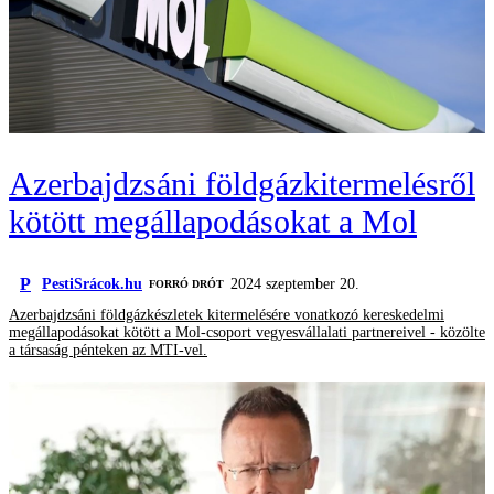
Azerbajdzsáni földgázkitermelésről
kötött megállapodásokat a Mol
P
PestiSrácok.hu
2024 szeptember 20.
FORRÓ DRÓT
Azerbajdzsáni földgázkészletek kitermelésére vonatkozó kereskedelmi
megállapodásokat kötött a Mol-csoport vegyesvállalati partnereivel - közölte
a társaság pénteken az MTI-vel.