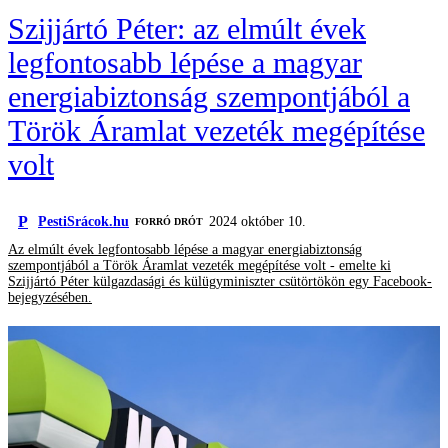
Szijjártó Péter: az elmúlt évek
legfontosabb lépése a magyar
energiabiztonság szempontjából a
Török Áramlat vezeték megépítése
volt
P
PestiSrácok.hu
2024 október 10.
FORRÓ DRÓT
Az elmúlt évek legfontosabb lépése a magyar energiabiztonság
szempontjából a Török Áramlat vezeték megépítése volt - emelte ki
Szijjártó Péter külgazdasági és külügyminiszter csütörtökön egy Facebook-
bejegyzésében.