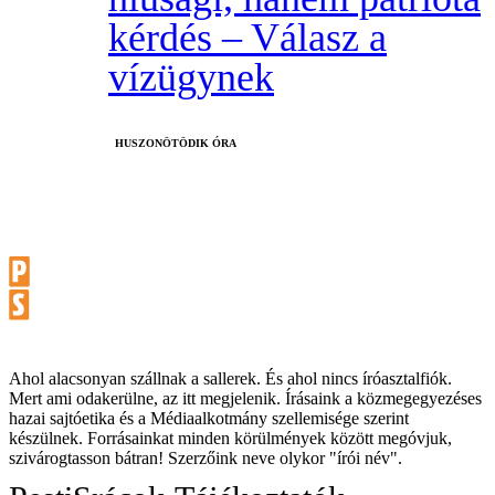
kérdés – Válasz a
vízügynek
HUSZONÖTÖDIK ÓRA
Ahol alacsonyan szállnak a sallerek. És ahol nincs íróasztalfiók.
Mert ami odakerülne, az itt megjelenik. Írásaink a közmegegyezéses
hazai sajtóetika és a Médiaalkotmány szellemisége szerint
készülnek. Forrásainkat minden körülmények között megóvjuk,
szivárogtasson bátran! Szerzőink neve olykor "írói név".