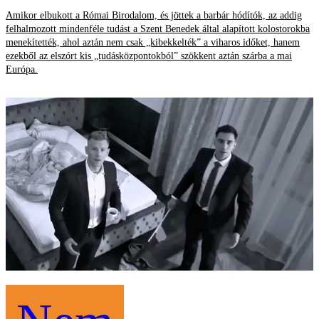
Amikor elbukott a Római Birodalom, és jöttek a barbár hódítók, az addig
felhalmozott mindenféle tudást a Szent Benedek által alapított kolostorokba
menekítették, ahol aztán nem csak „kibekkelték” a viharos időket, hanem
ezekből az elszórt kis „tudásközpontokból” szökkent aztán szárba a mai
Európa.