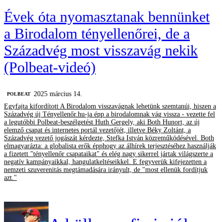
Évek óta nyomasztanak bennünket
a Birodalom tényellenőrei, de a
Századvég most visszavág nekik
(Polbeat-videó)
2025 március 14.
‎POLBEAT
Egyfajta kifordított A Birodalom visszavágnak lehetünk szemtanúi, hiszen a
Századvég új Tényellenőr.hu-ja épp a birodalomnak vág vissza - vezette fel
a legutóbbi Polbeat-beszélgetést Huth Gergely, aki Both Hunort, az új
elemző csapat és internetes portál vezetőjét, illetve Béky Zoltánt, a
Századvég vezető jogászát kérdezte, Stefka István közreműködésével. Both
elmagyarázta: a globalista erők épphogy az álhírek terjesztéséhez használják
a fizetett "tényellenőr csapataikat" és elég nagy sikerrel jártak világszerte a
negatív kampányaikkal, hangulatkeltéseikkel. E fegyverük kifejezetten a
nemzeti szuverenitás megtámadására irányult, de "most ellenük fordítjuk
azt."