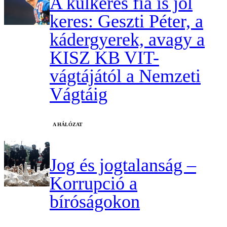
A külkeres fia is jól
keres: Geszti Péter, a
kádergyerek, avagy a
KISZ KB VIT-
vágtájától a Nemzeti
Vágtáig
A HÁLÓZAT
Jog és jogtalanság –
Korrupció a
bíróságokon