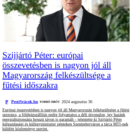
Szijjártó Péter: európai
összevetésben is nagyon jól áll
Magyarország felkészültsége a
fűtési időszakra
P
PestiSrácok.hu
2024 augusztus 30.
FORRÓ DRÓT
Európai összevetésben is nagyon jól áll Magyarország felkészültsége a fűtési
szezonra, a földgázszállítás pedig folyamatos a déli útvonalon, így hazánk
energiabiztonsága hosszú távon is garantált - jelentette ki Szijjártó Péter
külgazdasági és külügyminiszter pénteken Szentpéterváron a tárca MTI-nek
küldött közleménye szerint.