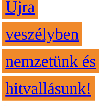
Újra
veszélyben
nemzetünk és
hitvallásunk!