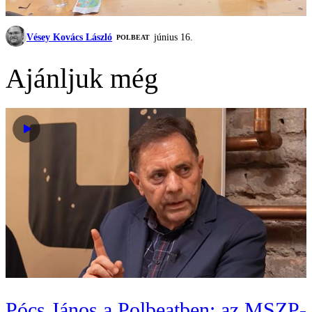
Vésey Kovács László
június 16.
‎POLBEAT
Ajánljuk még
Pócs János a Polbeatben: az MSZP-