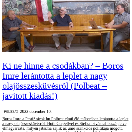
Ki ne hinne a csodákban? – Boros
Imre lerántotta a leplet a nagy
olajösszesküvésről (Polbeat –
javított kiadás!)
2022 december 10.
‎POLBEAT
Boros Imre a PestiSrácok.hu Polbeat című élő műsorában lerántotta a leplet
a nagy olajösszesküvésről. Huth Gergellyel és Stefka Istvánnal beszélgetve
elmagyarázta, milyen játszma zajlik az unió szankciós politikája mögött,