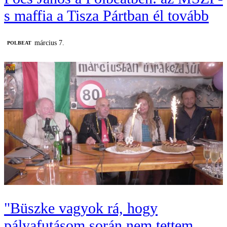
s maffia a Tisza Pártban él tovább
március 7.
‎POLBEAT
"Büszke vagyok rá, hogy
pályafutásom során nem tettem