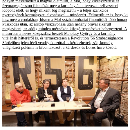
hogyan mesterkedett a magyar olajmulti, a Mol, hogy kikényszerítse az
üzemanyagár-stop feloldását még a kormány által tervezett szilveszteri
időpont előtt, és hogy miként fog megfizetni – a teljes szankciós
nyereségének kormányzati elvonásával – mindezért. Felmerült az is, hogy ki
hisz még a csodákban, hiszen a Mol százhalombattai finomítóját több hónap
küszködés után, az árstop visszavonása után néhány órával sikerült
megjavítani, az addig minden mérnökön kifogó repedéseket behegeszteni. A
műsorban a neves közgazdász beszélt Matolcsy György és a kormány
vitájának hátteréről is, és természetesen a Revolution '56 Szabadságharcos
Sörözőben jelen lévő vendégek ezúttal is kérdezhettek, sőt, komoly
világnézeti polémia is kibontakozott a kérdezők és Boros Imre között.