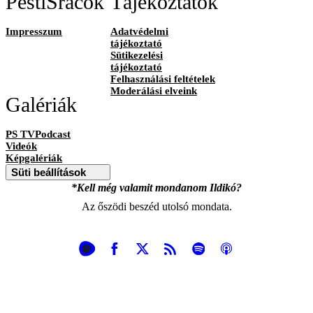
PestiSrácok
Tájékoztatók
Impresszum
Adatvédelmi
tájékoztató
Sütikezelési
tájékoztató
Felhasználási feltételek
Moderálási elveink
Galériák
PS TVPodcast
Videók
Képgalériák
Süti beállítások
*Kell még valamit mondanom Ildikó?
Az őszödi beszéd utolsó mondata.