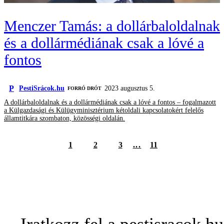
Menczer Tamás: a dollárbaloldalnak
és a dollármédiának csak a lóvé a
fontos
P
PestiSrácok.hu
2023 augusztus 5.
FORRÓ DRÓT
A dollárbaloldalnak és a dollármédiának csak a lóvé a fontos – fogalmazott
a Külgazdasági és Külügyminisztérium kétoldali kapcsolatokért felelős
államtitkára szombaton, közösségi oldalán.
1
2
3
...
11