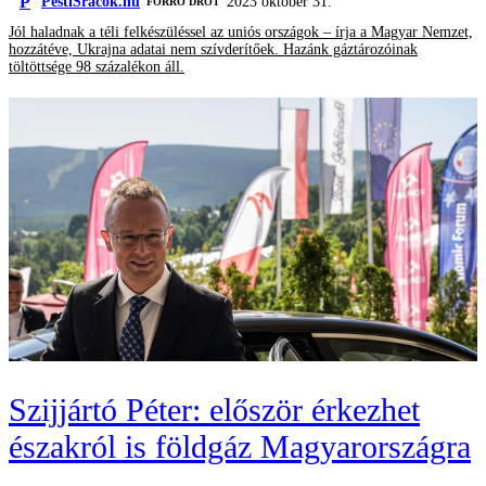
P
PestiSrácok.hu
2023 október 31.
FORRÓ DRÓT
Jól haladnak a téli felkészüléssel az uniós országok – írja a Magyar Nemzet,
hozzátéve, Ukrajna adatai nem szívderítőek. Hazánk gáztározóinak
töltöttsége 98 százalékon áll.
Szijjártó Péter: először érkezhet
északról is földgáz Magyarországra