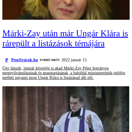
Márki-Zay után már Ungár Klára is
rárepült a listázások témájára
P
PestiSrácok.hu
2022 január 15.
FORRÓ DRÓT
Úgy látszik, immár követője is akad Márki-Zay Péter botrányos
megnyilvánulásainak és magatartásának, a baloldal miniszterelnök-jelöltje
mellett ugyanis most Ungár Klára is listázással állt elő.