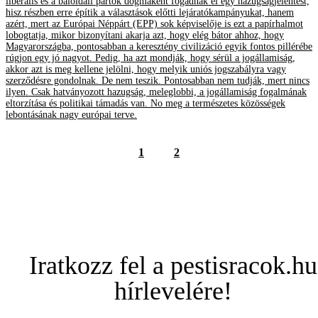
liberális és a baloldali pártok dogmaként fogadnak el egy hazugságjelentést,
hisz részben erre építik a választások előtti lejáratókampányukat, hanem
azért, mert az Európai Néppárt (EPP) sok képviselője is ezt a papírhalmot
lobogtatja, mikor bizonyítani akarja azt, hogy elég bátor ahhoz, hogy
Magyarországba, pontosabban a keresztény civilizáció egyik fontos pillérébe
rúgjon egy jó nagyot. Pedig, ha azt mondják, hogy sérül a jogállamiság,
akkor azt is meg kellene jelölni, hogy melyik uniós jogszabályra vagy
szerződésre gondolnak. De nem teszik. Pontosabban nem tudják, mert nincs
ilyen. Csak hatványozott hazugság, meleglobbi, a jogállamiság fogalmának
eltorzítása és politikai támadás van. No meg a természetes közösségek
lebontásának nagy európai terve.
1
2
Iratkozz fel a pestisracok.hu
hírlevelére!