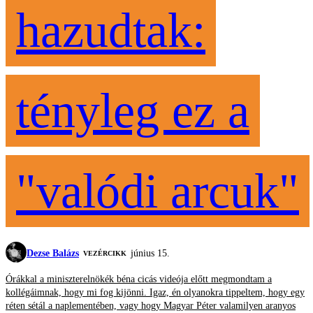
hazudtak:
tényleg ez a
"valódi arcuk"
Dezse Balázs
június 15.
VEZÉRCIKK
Órákkal a miniszterelnökék béna cicás videója előtt megmondtam a
kollégáimnak, hogy mi fog kijönni. Igaz, én olyanokra tippeltem, hogy egy
réten sétál a naplementében, vagy hogy Magyar Péter valamilyen aranyos