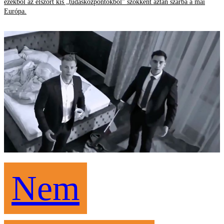
ezekből az elszórt kis „tudásközpontokból” szökkent aztán szárba a mai
Európa.
Nem