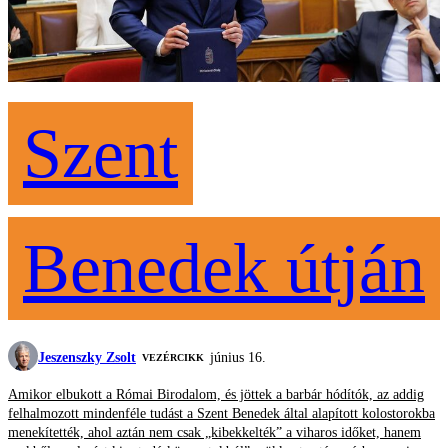
Szent
Benedek útján
Jeszenszky Zsolt
június 16.
VEZÉRCIKK
Amikor elbukott a Római Birodalom, és jöttek a barbár hódítók, az addig
felhalmozott mindenféle tudást a Szent Benedek által alapított kolostorokba
menekítették, ahol aztán nem csak „kibekkelték” a viharos időket, hanem