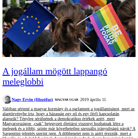
A jogállam mögött lappangó
meleglobbi
Nagy Ervin (filozófus)
2019 április 11.
MAGYAR UGAR
Valóban sértené a magyar kormány és a parlament a jogállamiságot, mert az
alaptörvénybe írta, hogy a házasság egy nő és egy férfi kapcsolatán
alapszik? Tényleg sérülnének a demokratikus értékek azért, mert
Magyarországon „csak” bejegyzett élettársi viszonyt hozhatnak létre a
melegek és a többi, szinte már követhetetlen szexuális irányultságú párok? A
Sargentini-jelentés szerint igen. A döbbenetet nem is azért érezzük, mert a