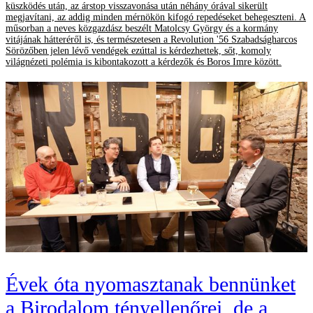
küszködés után, az árstop visszavonása után néhány órával sikerült
megjavítani, az addig minden mérnökön kifogó repedéseket behegeszteni. A
műsorban a neves közgazdász beszélt Matolcsy György és a kormány
vitájának hátteréről is, és természetesen a Revolution '56 Szabadságharcos
Sörözőben jelen lévő vendégek ezúttal is kérdezhettek, sőt, komoly
világnézeti polémia is kibontakozott a kérdezők és Boros Imre között.
Évek óta nyomasztanak bennünket
a Birodalom tényellenőrei, de a