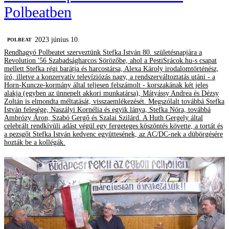
Polbeatben
2023 június 10.
‎POLBEAT
Rendhagyó Polbeatet szerveztünk Stefka István 80. születésnapjára a
Revolution '56 Szabadságharcos Sörözőbe, ahol a PestiSrácok.hu-s csapat
mellett Stefka régi barátja és harcostársa, Alexa Károly irodalomtörténész,
író, illetve a konzervatív televíziózás nagy, a rendszerváltoztatás utáni - a
Horn-Kuncze-kormány által teljesen felszámolt - korszakának két jeles
alakja (egyben az ünnepelt akkori munkatársa), Mátyássy Andrea és Dézsy
Zoltán is elmondta méltatását, visszaemlékezését. Megszólalt továbbá Stefka
István felesége, Naszályi Kornélia és egyik lánya, Stefka Nóra, továbbá
Ambrózy Áron, Szabó Gergő és Szalai Szilárd. A Huth Gergely által
celebrált rendkívüli adást végül egy fergeteges köszöntés követte, a tortát és
a pezsgőt Stefka István kedvenc együttesének, az AC/DC-nek a dübörgésére
hozták be a kollégák.