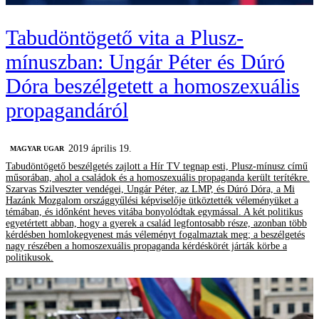
Tabudöntögető vita a Plusz-
mínuszban: Ungár Péter és Dúró
Dóra beszélgetett a homoszexuális
propagandáról
2019 április 19.
MAGYAR UGAR
Tabudöntögető beszélgetés zajlott a Hír TV tegnap esti, Plusz-mínusz című
műsorában, ahol a családok és a homoszexuális propaganda került terítékre.
Szarvas Szilveszter vendégei, Ungár Péter, az LMP, és Dúró Dóra, a Mi
Hazánk Mozgalom országgyűlési képviselője ütköztették véleményüket a
témában, és időnként heves vitába bonyolódtak egymással. A két politikus
egyetértett abban, hogy a gyerek a család legfontosabb része, azonban több
kérdésben homlokegyenest más véleményt fogalmaztak meg; a beszélgetés
nagy részében a homoszexuális propaganda kérdéskörét járták körbe a
politikusok.