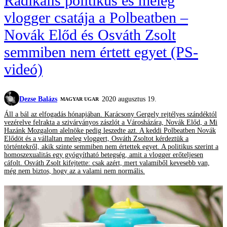
Radikális politikus és meleg
vlogger csatája a Polbeatben –
Novák Előd és Osváth Zsolt
semmiben nem értett egyet (PS-
videó)
Dezse Balázs
2020 augusztus 19.
MAGYAR UGAR
Áll a bál az elfogadás hónapjában. Karácsony Gergely rejtélyes szándéktól
vezérelve felrakta a szivárványos zászlót a Városházára, Novák Előd, a Mi
Hazánk Mozgalom alelnöke pedig leszedte azt. A keddi Polbeatben Novák
Elődöt és a vállaltan meleg vloggert, Osváth Zsoltot kérdeztük a
történtekről, akik szinte semmiben nem értettek egyet. A politikus szerint a
homoszexualitás egy gyógyítható betegség, amit a vlogger erőteljesen
cáfolt. Osváth Zsolt kifejtette: csak azért, mert valamiből kevesebb van,
még nem biztos, hogy az a valami nem normális.