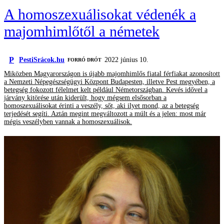
A homoszexuálisokat védenék a
majomhimlőtől a németek
P
PestiSrácok.hu
2022 június 10.
FORRÓ DRÓT
Miközben Magyarországon is újabb majomhimlős fiatal férfiakat azonosított
a Nemzeti Népegészségügyi Központ Budapesten, illetve Pest megyében, a
betegség fokozott félelmet kelt például Németországban. Kevés idővel a
járvány kitörése után kiderült, hogy mégsem elsősorban a
homoszexuálisokat érinti a veszély, sőt, aki ilyet mond, az a betegség
terjedését segíti. Aztán megint megváltozott a múlt és a jelen: most már
mégis veszélyben vannak a homoszexuálisok.