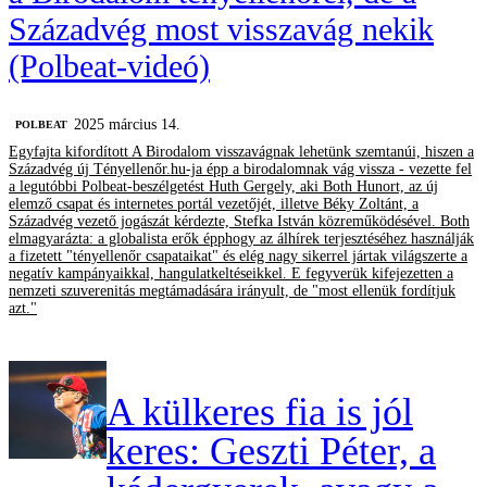
Századvég most visszavág nekik
(Polbeat-videó)
2025 március 14.
‎POLBEAT
Egyfajta kifordított A Birodalom visszavágnak lehetünk szemtanúi, hiszen a
Századvég új Tényellenőr.hu-ja épp a birodalomnak vág vissza - vezette fel
a legutóbbi Polbeat-beszélgetést Huth Gergely, aki Both Hunort, az új
elemző csapat és internetes portál vezetőjét, illetve Béky Zoltánt, a
Századvég vezető jogászát kérdezte, Stefka István közreműködésével. Both
elmagyarázta: a globalista erők épphogy az álhírek terjesztéséhez használják
a fizetett "tényellenőr csapataikat" és elég nagy sikerrel jártak világszerte a
negatív kampányaikkal, hangulatkeltéseikkel. E fegyverük kifejezetten a
nemzeti szuverenitás megtámadására irányult, de "most ellenük fordítjuk
azt."
A külkeres fia is jól
keres: Geszti Péter, a