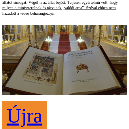
állatot simogat. Végül is az állat bejött. Teljesen egyértelmű volt, hogy
milyen a miniszterelnök és társainak „valódi arca”. Szóval ebben nem
hazudott a videó beharangozója.
Újra