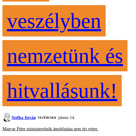
veszélyben
nemzetünk és
hitvallásunk!
Stefka István
június 14.
VEZÉRCIKK
Magyar Péter miniszterelnök ámokfutása nem ért véget.