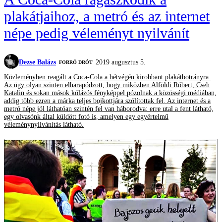
plakátjaihoz, a metró és az internet
népe pedig véleményt nyilvánít
Dezse Balázs
2019 augusztus 5.
FORRÓ DRÓT
Közleményben reagált a Coca-Cola a hétvégén kirobbant plakátbotrányra.
Az ügy olyan szinten elharapódzott, hogy miközben Alföldi Róbert, Cseh
Katalin és sokan mások kólázós fényképpel pózolnak a közösségi médiában,
addig több ezren a márka teljes bojkottjára szólítottak fel. Az internet és a
metró népe jól láthatóan szintén fel van háborodva: erre utal a fent látható,
egy olvasónk által küldött fotó is, amelyen egy egyértelmű
véleménynyilvánítás látható.