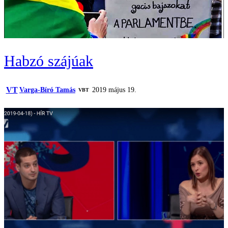
Habzó szájúak
VT
Varga-Bíró Tamás
2019 május 19.
VBT