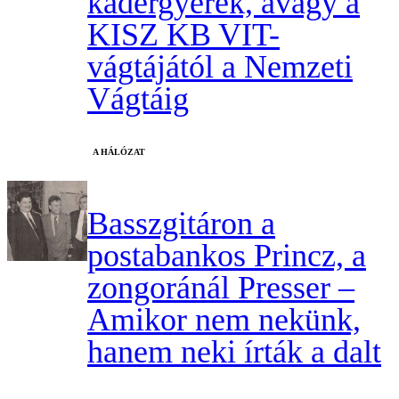
kádergyerek, avagy a
KISZ KB VIT-
vágtájától a Nemzeti
Vágtáig
A HÁLÓZAT
Basszgitáron a
postabankos Princz, a
zongoránál Presser –
Amikor nem nekünk,
hanem neki írták a dalt