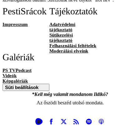
PestiSrácok
Tájékoztatók
Impresszum
Adatvédelmi
tájékoztató
Sütikezelési
tájékoztató
Felhasználási feltételek
Moderálási elveink
Galériák
PS TVPodcast
Videók
Képgalériák
Süti beállítások
*Kell még valamit mondanom Ildikó?
Az őszödi beszéd utolsó mondata.