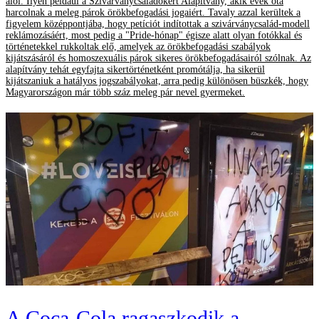
alól. Ilyen például a Szivárványcsaládokért Alapítvány, akik évek óta
harcolnak a meleg párok örökbefogadási jogaiért. Tavaly azzal kerültek a
figyelem középpontjába, hogy petíciót indítottak a szivárványcsalád-modell
reklámozásáért, most pedig a "Pride-hónap" égisze alatt olyan fotókkal és
történetekkel rukkoltak elő, amelyek az örökbefogadási szabályok
kijátszásáról és homoszexuális párok sikeres örökbefogadásairól szólnak. Az
alapítvány tehát egyfajta sikertörténetként promótálja, ha sikerül
kijátszaniuk a hatályos jogszabályokat, arra pedig különösen büszkék, hogy
Magyarországon már több száz meleg pár nevel gyermeket.
A Coca-Cola ragaszkodik a