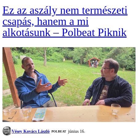
Ez az aszály nem természeti
csapás, hanem a mi
alkotásunk – Polbeat Piknik
Vésey Kovács László
június 16.
‎POLBEAT