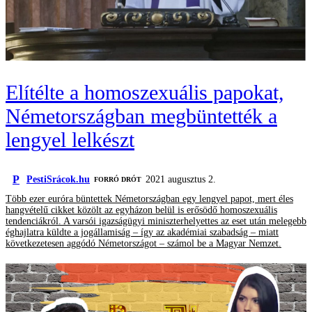
Elítélte a homoszexuális papokat,
Németországban megbüntették a
lengyel lelkészt
P
PestiSrácok.hu
2021 augusztus 2.
FORRÓ DRÓT
Több ezer euróra büntettek Németországban egy lengyel papot, mert éles
hangvételű cikket közölt az egyházon belül is erősödő homoszexuális
tendenciákról. A varsói igazságügyi miniszterhelyettes az eset után melegebb
éghajlatra küldte a jogállamiság – így az akadémiai szabadság – miatt
következetesen aggódó Németországot – számol be a Magyar Nemzet.