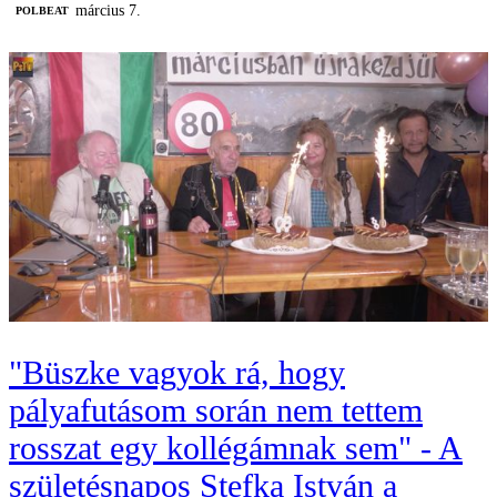
március 7.
‎POLBEAT
"Büszke vagyok rá, hogy
pályafutásom során nem tettem
rosszat egy kollégámnak sem" - A
születésnapos Stefka István a