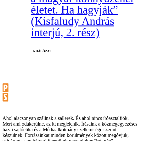
életet. Ha hagyják”
(Kisfaludy András
interjú, 2. rész)
A HÁLÓZAT
Ahol alacsonyan szállnak a sallerek. És ahol nincs íróasztalfiók.
Mert ami odakerülne, az itt megjelenik. Írásaink a közmegegyezéses
hazai sajtóetika és a Médiaalkotmány szellemisége szerint
készülnek. Forrásainkat minden körülmények között megóvjuk,
szivárogtasson bátran! Szerzőink neve olykor "írói név".