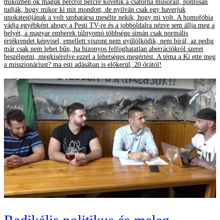
miközben ők maguk percről percre követik a csatorna műsorait, pontosan
tudják, hogy mikor ki mit mondott, de nyilván csak egy haverjuk
unokatesójának a volt szobatársa mesélte nekik, hogy mi volt. A homofóbia
vádja egyébként ahogy a Pesti TV-re és a jobboldalra nézve sem állja meg a
helyét, a magyar emberek túlnyomó többsége simán csak normális
értékrendet képvisel, emellett viszont nem gyűlölködik, nem bírál, az pedig
már csak nem lehet bűn, ha bizonyos felfoghatatlan aberrációkról szeret
beszélgetni, megkísérelve ezzel a lehetséges megértést. A téma a Ki ette meg
a misszionáriust? ma esti adásában is előkerül, 20 órától!