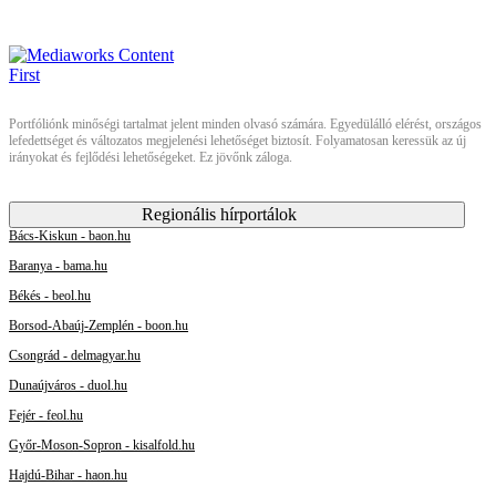
Portfóliónk minőségi tartalmat jelent minden olvasó számára. Egyedülálló elérést, országos
lefedettséget és változatos megjelenési lehetőséget biztosít. Folyamatosan keressük az új
irányokat és fejlődési lehetőségeket. Ez jövőnk záloga.
Regionális hírportálok
Bács-Kiskun - baon.hu
Baranya - bama.hu
Békés - beol.hu
Borsod-Abaúj-Zemplén - boon.hu
Csongrád - delmagyar.hu
Dunaújváros - duol.hu
Fejér - feol.hu
Győr-Moson-Sopron - kisalfold.hu
Hajdú-Bihar - haon.hu