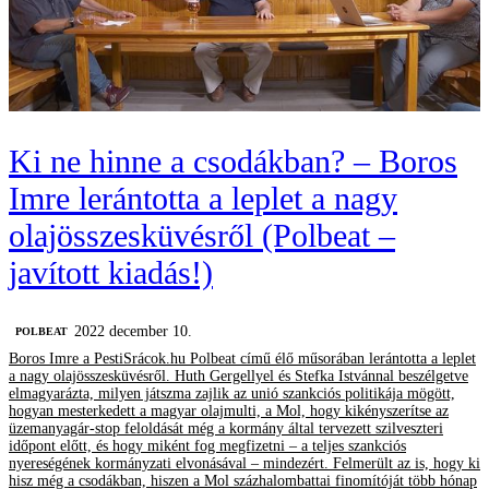
Ki ne hinne a csodákban? – Boros
Imre lerántotta a leplet a nagy
olajösszesküvésről (Polbeat –
javított kiadás!)
2022 december 10.
‎POLBEAT
Boros Imre a PestiSrácok.hu Polbeat című élő műsorában lerántotta a leplet
a nagy olajösszesküvésről. Huth Gergellyel és Stefka Istvánnal beszélgetve
elmagyarázta, milyen játszma zajlik az unió szankciós politikája mögött,
hogyan mesterkedett a magyar olajmulti, a Mol, hogy kikényszerítse az
üzemanyagár-stop feloldását még a kormány által tervezett szilveszteri
időpont előtt, és hogy miként fog megfizetni – a teljes szankciós
nyereségének kormányzati elvonásával – mindezért. Felmerült az is, hogy ki
hisz még a csodákban, hiszen a Mol százhalombattai finomítóját több hónap