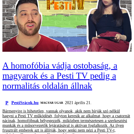
A homofóbia vádja ostobaság, a
magyarok és a Pesti TV pedig a
normalitás oldalán állnak
P
PestiSrácok.hu
2021 április 21.
MAGYAR UGAR
Bármenyire is hihetetlen, vannak olyanok, akik nem bírják szó nélkül
hagyni a Pesti TV működését, folyton keresik az alkalmat, hogy a csatornát
nácinak, homofóbnak bélyegezzék, miközben természetesen a szerkesztési
munkák és a műsorvezetők lejáratásával is aktívan foglalkozik. Az ilyen
frusztrált emberek azt is állítják, hogy senki nem nézi a Pesti TV-t,