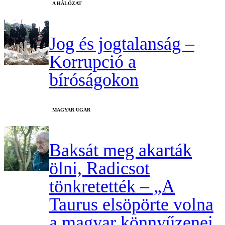
A HÁLÓZAT
Jog és jogtalanság –
Korrupció a
bíróságokon
MAGYAR UGAR
Baksát meg akarták
ölni, Radicsot
tönkretették – „A
Taurus elsöpörte volna
a magyar könnyűzenei