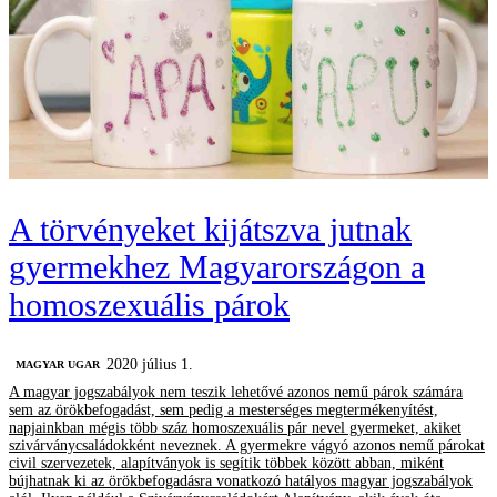
A törvényeket kijátszva jutnak
gyermekhez Magyarországon a
homoszexuális párok
2020 július 1.
MAGYAR UGAR
A magyar jogszabályok nem teszik lehetővé azonos nemű párok számára
sem az örökbefogadást, sem pedig a mesterséges megtermékenyítést,
napjainkban mégis több száz homoszexuális pár nevel gyermeket, akiket
szivárványcsaládokként neveznek. A gyermekre vágyó azonos nemű párokat
civil szervezetek, alapítványok is segítik többek között abban, miként
bújhatnak ki az örökbefogadásra vonatkozó hatályos magyar jogszabályok