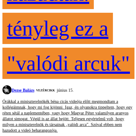
tényleg ez a
"valódi arcuk"
Dezse Balázs
június 15.
VEZÉRCIKK
Órákkal a miniszterelnökék béna cicás videója előtt megmondtam a
kollégáimnak, hogy mi fog kijönni. Igaz, én olyanokra tippeltem, hogy egy
réten sétál a naplementében, vagy hogy Magyar Péter valamilyen aranyos
állatot simogat. Végül is az állat bejött. Teljesen egyértelmű volt, hogy
milyen a miniszterelnök és társainak „valódi arca”. Szóval ebben nem
hazudott a videó beharangozója.