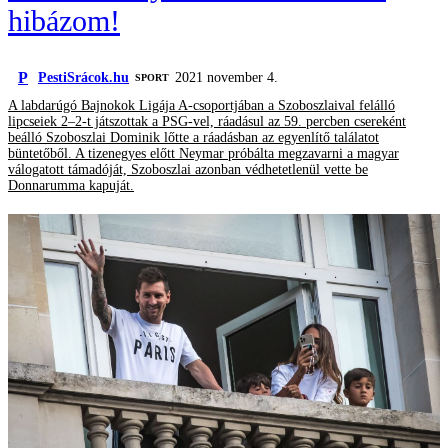
hibázom!
P
PestiSrácok.hu
2021 november 4.
SPORT
A labdarúgó Bajnokok Ligája A-csoportjában a Szoboszlaival felálló
lipcseiek 2–2-t játszottak a PSG-vel, ráadásul az 59. percben csereként
beálló Szoboszlai Dominik lőtte a ráadásban az egyenlítő találatot
büntetőből. A tizenegyes előtt Neymar próbálta megzavarni a magyar
válogatott támadóját, Szoboszlai azonban védhetetlenül vette be
Donnarumma kapuját.