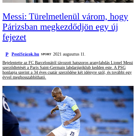
Messi: Türelmetlenül várom, hogy
Párizsban megkezdődjön egy új
fejezet
P
PestiSrácok.hu
2021 augusztus 11.
SPORT
Bejelentette az FC Barcelonától távozott hatszoros aranylabdás Lionel Messi
szerződtetését a Paris Saint-Germain labdarúgóklub kedden este. A PSG
honlapja szerint a 34 éves csatár szerződése két idényre szól, és további egy
évvel meghosszabbítható.