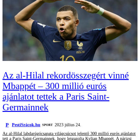
Az al-Hilal rekordösszegért vinné
Mbappét – 300 millió eurós
ajánlatot tettek a Paris Saint-
Germainnek
P
PestiSrácok.hu
2023 július 24.
SPORT
Az al-Hilal labdarúgócsapata világcsúcsot jelentő 300 millió eurós ajánlatot
tett a Paris Saint-Germainnek, hogy leigazolja Kylian Mbappét. A párizsi