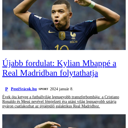
Újabb fordulat: Kylian Mbappé a
Real Madridban folytathatja
P
PestiSrácok.hu
2024 január 8.
SPORT
Évek óta ketyeg a futballvilág legnagyobb transzferbombája: a Cristiano
Ronaldo és Messi nevével fémjelzett éra utáni világ legnagyobb sztárja
nyáron csatlakozhat az újjáépülő galaktikus Real Madridhoz.