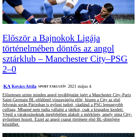
Először a Bajnokok Ligája
történelmében döntős az angol
sztárklub – Manchester City–PSG
2–0
KA
Kovács Attila
2021 május 4.
SPORT EXKLUZÍV
Előzetesen szinte minden angol továbbjutást ígért a Manchester City–Paris
Saint-Germain BL-elődöntő visszavágója előtt, hiszen a City az első
felvonás során Párizsban is győzni tudott, ráadásul a PSG legnagyobb
csillaga, Mbappé nem tudta vállalni a játékot, csak a kispadon kezdett.
Végül a várakozásoknak megfelelően alakult a mérkőzés, amely sima City-
győzelmet hozott. Ezzel az angol csapat története első BL-döntőjére
készülhet.