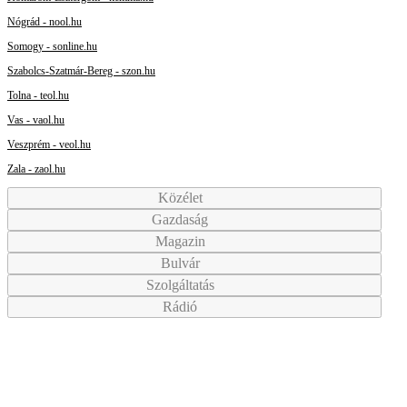
Nógrád - nool.hu
Somogy - sonline.hu
Szabolcs-Szatmár-Bereg - szon.hu
Tolna - teol.hu
Vas - vaol.hu
Veszprém - veol.hu
Zala - zaol.hu
Közélet
Gazdaság
Magazin
Bulvár
Szolgáltatás
Rádió