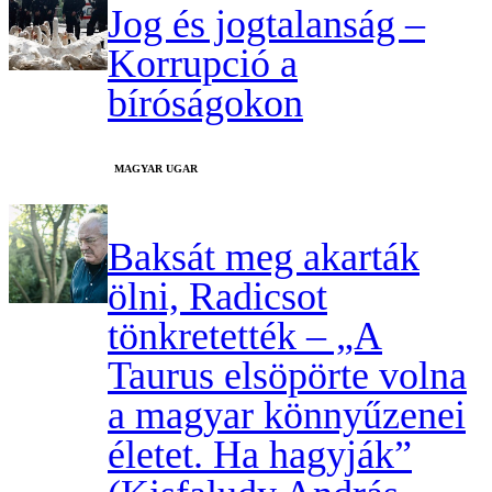
Jog és jogtalanság –
Korrupció a
bíróságokon
MAGYAR UGAR
Baksát meg akarták
ölni, Radicsot
tönkretették – „A
Taurus elsöpörte volna
a magyar könnyűzenei
életet. Ha hagyják”