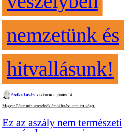
veszélyben
nemzetünk és
hitvallásunk!
Stefka István
június 14.
VEZÉRCIKK
Magyar Péter miniszterelnök ámokfutása nem ért véget.
Ez az aszály nem természeti