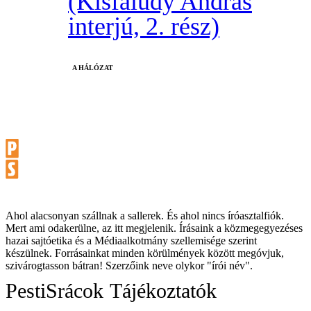
(Kisfaludy András
interjú, 2. rész)
A HÁLÓZAT
Ahol alacsonyan szállnak a sallerek. És ahol nincs íróasztalfiók.
Mert ami odakerülne, az itt megjelenik. Írásaink a közmegegyezéses
hazai sajtóetika és a Médiaalkotmány szellemisége szerint
készülnek. Forrásainkat minden körülmények között megóvjuk,
szivárogtasson bátran! Szerzőink neve olykor "írói név".
PestiSrácok
Tájékoztatók