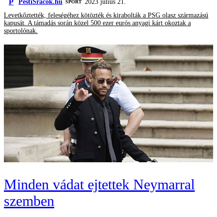
P
PestiSrácok.hu
2023 július 21.
SPORT
Levetkőztették, feleségéhez kötözték és kirabolták a PSG olasz származású
kapusát. A támadás során közel 500 ezer eurós anyagi kárt okoztak a
sportolónak.
Minden vádat ejtettek Neymarral
szemben