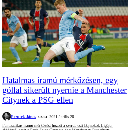
Hatalmas iramú mérkőzésen, egy
góllal sikerült nyernie a Manchester
Citynek a PSG ellen
Perutek János
2021 április 28.
SPORT
Fantasztikus iramú mérkőzést hozott a szerda esti Bajnokok Ligája-