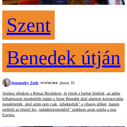
Szent
Benedek útján
Jeszenszky Zsolt
június 16.
VEZÉRCIKK
Amikor elbukott a Római Birodalom, és jöttek a barbár hódítók, az addig
felhalmozott mindenféle tudást a Szent Benedek által alapított kolostorokba
menekítették, ahol aztán nem csak „kibekkelték” a viharos időket, hanem
ezekből az elszórt kis „tudásközpontokból” szökkent aztán szárba a mai
Európa.