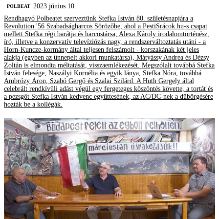
2023 június 10.
‎POLBEAT
Rendhagyó Polbeatet szerveztünk Stefka István 80. születésnapjára a
Revolution '56 Szabadságharcos Sörözőbe, ahol a PestiSrácok.hu-s csapat
mellett Stefka régi barátja és harcostársa, Alexa Károly irodalomtörténész,
író, illetve a konzervatív televíziózás nagy, a rendszerváltoztatás utáni - a
Horn-Kuncze-kormány által teljesen felszámolt - korszakának két jeles
alakja (egyben az ünnepelt akkori munkatársa), Mátyássy Andrea és Dézsy
Zoltán is elmondta méltatását, visszaemlékezését. Megszólalt továbbá Stefka
István felesége, Naszályi Kornélia és egyik lánya, Stefka Nóra, továbbá
Ambrózy Áron, Szabó Gergő és Szalai Szilárd. A Huth Gergely által
celebrált rendkívüli adást végül egy fergeteges köszöntés követte, a tortát és
a pezsgőt Stefka István kedvenc együttesének, az AC/DC-nek a dübörgésére
hozták be a kollégák.