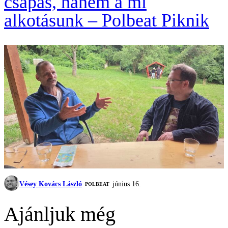
csapás, hanem a mi
alkotásunk – Polbeat Piknik
Vésey Kovács László
június 16.
‎POLBEAT
Ajánljuk még