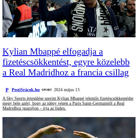
Kylian Mbappé elfogadja a
fizetéscsökkentést, egyre közelebb
a Real Madridhoz a francia csillag
P
PestiSrácok.hu
2024 május 13.
SPORT
A Sky Sports értesülése szerint Kylian Mbappé jelentős fizetéscsökkentésbe
megy bele azért, hogy az idény végén a Paris Saint-Germaintől a Real
Madridhoz igazoljon – írja az Index.