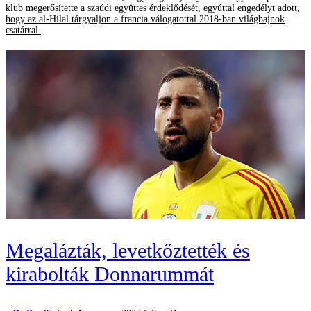
klub megerősítette a szaúdi együttes érdeklődését, egyúttal engedélyt adott,
hogy az al-Hilal tárgyaljon a francia válogatottal 2018-ban világbajnok
csatárral.
Megalázták, levetkőztették és
kirabolták Donnarummát