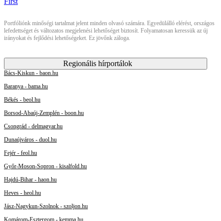
Portfóliónk minőségi tartalmat jelent minden olvasó számára. Egyedülálló elérést, országos
lefedettséget és változatos megjelenési lehetőséget biztosít. Folyamatosan keressük az új
irányokat és fejlődési lehetőségeket. Ez jövőnk záloga.
Regionális hírportálok
Bács-Kiskun - baon.hu
Baranya - bama.hu
Békés - beol.hu
Borsod-Abaúj-Zemplén - boon.hu
Csongrád - delmagyar.hu
Dunaújváros - duol.hu
Fejér - feol.hu
Győr-Moson-Sopron - kisalfold.hu
Hajdú-Bihar - haon.hu
Heves - heol.hu
Jász-Nagykun-Szolnok - szoljon.hu
Komárom-Esztergom - kemma.hu