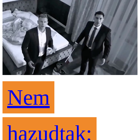
Nem
hazudtak: