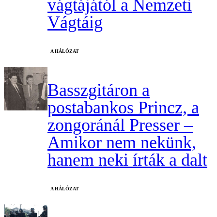
vágtájától a Nemzeti
Vágtáig
A HÁLÓZAT
Basszgitáron a
postabankos Princz, a
zongoránál Presser –
Amikor nem nekünk,
hanem neki írták a dalt
A HÁLÓZAT