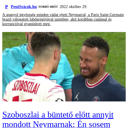
P
PestiSrácok.hu
2022 október 29.
FORRÓ DRÓT
A spanyol ügyészség minden vádat ejtett Neymarral, a Paris Saint-Germain
brazil válogatott labdarúgójával szemben, akit korábban csalással és
korrupcióval gyanúsított meg.
Szoboszlai a büntető előtt annyit
mondott Neymarnak: Én sosem