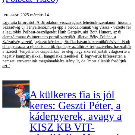
2025 március 14.
‎POLBEAT
Egyfajta kifordított A Birodalom visszavágnak lehetünk szemtanúi, hiszen a
Századvég új Tényellenőr.hu-ja épp a birodalomnak vág vissza - vezette fel
a legutóbbi Polbeat-beszélgetést Huth Gergely, aki Both Hunort, az új
elemző csapat és internetes portál vezetőjét, illetve Béky Zoltánt, a
Századvég vezető jogászát kérdezte, Stefka István közreműködésével. Both
elmagyarázta: a globalista erők épphogy az álhírek terjesztéséhez használják
a fizetett "tényellenőr csapataikat" és elég nagy sikerrel jártak világszerte a
negatív kampányaikkal, hangulatkeltéseikkel. E fegyverük kifejezetten a
nemzeti szuverenitás megtámadására irányult, de "most ellenük fordítjuk
azt."
A külkeres fia is jól
keres: Geszti Péter, a
kádergyerek, avagy a
KISZ KB VIT-