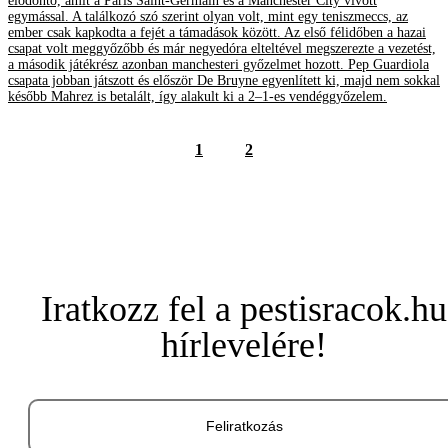
elődöntő, amit a Paris Saint-Germain és a Manchester City vívott
egymással. A találkozó szó szerint olyan volt, mint egy teniszmeccs, az
ember csak kapkodta a fejét a támadások között. Az első félidőben a hazai
csapat volt meggyőzőbb és már negyedóra elteltével megszerezte a vezetést,
a második játékrész azonban manchesteri győzelmet hozott. Pep Guardiola
csapata jobban játszott és először De Bruyne egyenlített ki, majd nem sokkal
később Mahrez is betalált, így alakult ki a 2–1-es vendéggyőzelem.
1
2
Iratkozz fel a pestisracok.hu
hírlevelére!
Feliratkozás