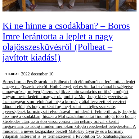
Ki ne hinne a csodákban? – Boros
Imre lerántotta a leplet a nagy
olajösszesküvésről (Polbeat –
javított kiadás!)
2022 december 10.
‎POLBEAT
Boros Imre a PestiSrácok.hu Polbeat című élő műsorában lerántotta a leplet
a nagy olajösszesküvésről. Huth Gergellyel és Stefka Istvánnal beszélgetve
elmagyarázta, milyen játszma zajlik az unió szankciós politikája mögött,
hogyan mesterkedett a magyar olajmulti, a Mol, hogy kikényszerítse az
üzemanyagár-stop feloldását még a kormány által tervezett szilveszteri
időpont előtt, és hogy miként fog megfizetni – a teljes szankciós
nyereségének kormányzati elvonásával – mindezért. Felmerült az is, hogy ki
hisz még a csodákban, hiszen a Mol százhalombattai finomítóját több hónap
küszködés után, az árstop visszavonása után néhány órával sikerült
megjavítani, az addig minden mérnökön kifogó repedéseket behegeszteni. A
műsorban a neves közgazdász beszélt Matolcsy György és a kormány
vitájának hátteréről is, és természetesen a Revolution '56 Szabadságharcos