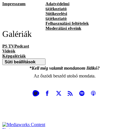
Impresszum
Adatvédelmi
tájékoztató
Sütikezelési
tájékoztató
Felhasználási feltételek
Moderálási elveink
Galériák
PS TVPodcast
Videók
Képgalériák
Süti beállítások
*Kell még valamit mondanom Ildikó?
Az őszödi beszéd utolsó mondata.