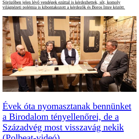
Sörözőben jelen lévő vendégek ezúttal is kérdezhettek, sőt, komoly
világnézeti polémia is kibontakozott a kérdezők és Boros Imre között.
Évek óta nyomasztanak bennünket
a Birodalom tényellenőrei, de a
Századvég most visszavág nekik
(Polbeat-videó)