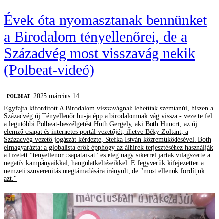
Évek óta nyomasztanak bennünket
a Birodalom tényellenőrei, de a
Századvég most visszavág nekik
(Polbeat-videó)
2025 március 14.
‎POLBEAT
Egyfajta kifordított A Birodalom visszavágnak lehetünk szemtanúi, hiszen a
Századvég új Tényellenőr.hu-ja épp a birodalomnak vág vissza - vezette fel
a legutóbbi Polbeat-beszélgetést Huth Gergely, aki Both Hunort, az új
elemző csapat és internetes portál vezetőjét, illetve Béky Zoltánt, a
Századvég vezető jogászát kérdezte, Stefka István közreműködésével. Both
elmagyarázta: a globalista erők épphogy az álhírek terjesztéséhez használják
a fizetett "tényellenőr csapataikat" és elég nagy sikerrel jártak világszerte a
negatív kampányaikkal, hangulatkeltéseikkel. E fegyverük kifejezetten a
nemzeti szuverenitás megtámadására irányult, de "most ellenük fordítjuk
azt."