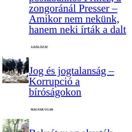
zongoránál Presser –
Amikor nem nekünk,
hanem neki írták a dalt
A HÁLÓZAT
Jog és jogtalanság –
Korrupció a
bíróságokon
MAGYAR UGAR