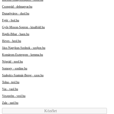
Csongrád - delmagyar.hu
Dunaújváros - duol.hu
Fejér - feol.hu
Győr-Moson-Sopron - kisalfold.hu
Hajdú-Bihar - haon.hu
Heves - heol.hu
Jász-Nagykun-Szolnok - szoljon.hu
Komárom-Esztergom - kemma.hu
Nógrád - nool.hu
Somogy - sonline.hu
Szabolcs-Szatmár-Bereg - szon.hu
Tolna - teol.hu
Vas - vaol.hu
Veszprém - veol.hu
Zala - zaol.hu
Közélet