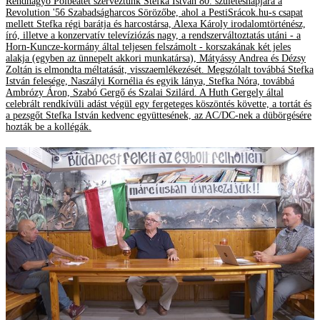
Rendhagyó Polbeatet szerveztünk Stefka István 80. születésnapjára a
Revolution '56 Szabadságharcos Sörözőbe, ahol a PestiSrácok.hu-s csapat
mellett Stefka régi barátja és harcostársa, Alexa Károly irodalomtörténész,
író, illetve a konzervatív televíziózás nagy, a rendszerváltoztatás utáni - a
Horn-Kuncze-kormány által teljesen felszámolt - korszakának két jeles
alakja (egyben az ünnepelt akkori munkatársa), Mátyássy Andrea és Dézsy
Zoltán is elmondta méltatását, visszaemlékezését. Megszólalt továbbá Stefka
István felesége, Naszályi Kornélia és egyik lánya, Stefka Nóra, továbbá
Ambrózy Áron, Szabó Gergő és Szalai Szilárd. A Huth Gergely által
celebrált rendkívüli adást végül egy fergeteges köszöntés követte, a tortát és
a pezsgőt Stefka István kedvenc együttesének, az AC/DC-nek a dübörgésére
hozták be a kollégák.