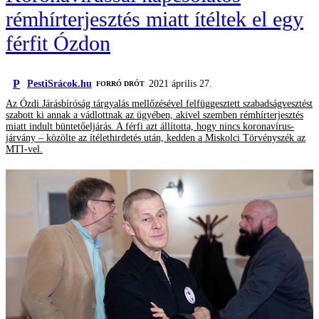
rémhírterjesztés miatt ítéltek el egy
férfit Ózdon
P
PestiSrácok.hu
2021 április 27.
FORRÓ DRÓT
Az Ózdi Járásbíróság tárgyalás mellőzésével felfüggesztett szabadságvesztést
szabott ki annak a vádlottnak az ügyében, akivel szemben rémhírterjesztés
miatt indult büntetőeljárás. A férfi azt állította, hogy nincs koronavírus-
járvány – közölte az ítélethirdetés után, kedden a Miskolci Törvényszék az
MTI-vel.