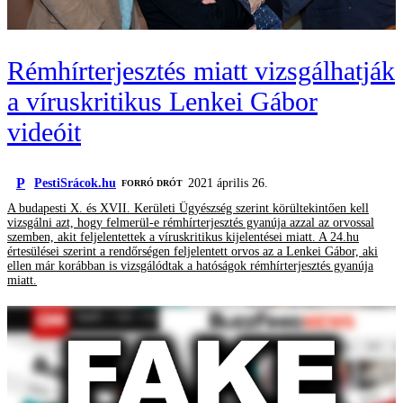
Rémhírterjesztés miatt vizsgálhatják
a víruskritikus Lenkei Gábor
videóit
P
PestiSrácok.hu
2021 április 26.
FORRÓ DRÓT
A budapesti X. és XVII. Kerületi Ügyészség szerint körültekintően kell
vizsgálni azt, hogy felmerül-e rémhírterjesztés gyanúja azzal az orvossal
szemben, akit feljelentettek a víruskritikus kijelentései miatt. A 24.hu
értesülései szerint a rendőrségen feljelentett orvos az a Lenkei Gábor, aki
ellen már korábban is vizsgálódtak a hatóságok rémhírterjesztés gyanúja
miatt.