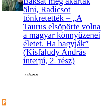
Baksát meg akarták
ölni, Radicsot
tönkretették – „A
Taurus elsöpörte volna
a magyar könnyűzenei
életet. Ha hagyják”
(Kisfaludy András
interjú, 2. rész)
A HÁLÓZAT