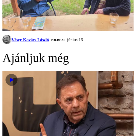
Vésey Kovács László
június 16.
‎POLBEAT
Ajánljuk még