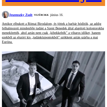
Jeszenszky Zsolt
június 16.
VEZÉRCIKK
Amikor elbukott a Római Birodalom, és jöttek a barbár hódítók, az addig
felhalmozott mindenféle tudást a Szent Benedek által alapított kolostorokba
menekítették, ahol aztán nem csak „kibekkelték” a viharos időket, hanem
ezekből az elszórt kis „tudásközpontokból” szökkent aztán szárba a mai
Európa.