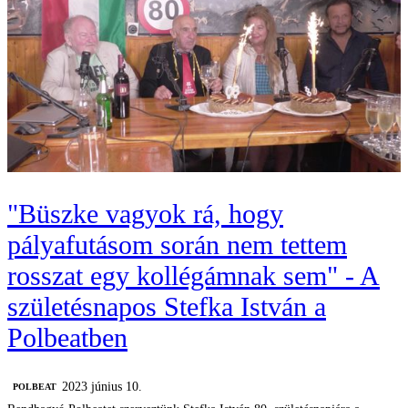
"Büszke vagyok rá, hogy
pályafutásom során nem tettem
rosszat egy kollégámnak sem" - A
születésnapos Stefka István a
Polbeatben
2023 június 10.
‎POLBEAT