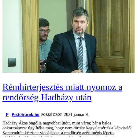
Rémhírterjesztés miatt nyomoz a
rendőrség Hadházy után
P
PestiSrácok.hu
2021 január 9.
FORRÓ DRÓT
Hadházy Ákos öngólja nagyobbat ütött, mint várta; bár a balos
önkormányzat úgy ítélte meg, hogy nem történt kegyeletsértés a képviselő
Szentendrén készített videójában, a rendőrség azért mégis lépett: