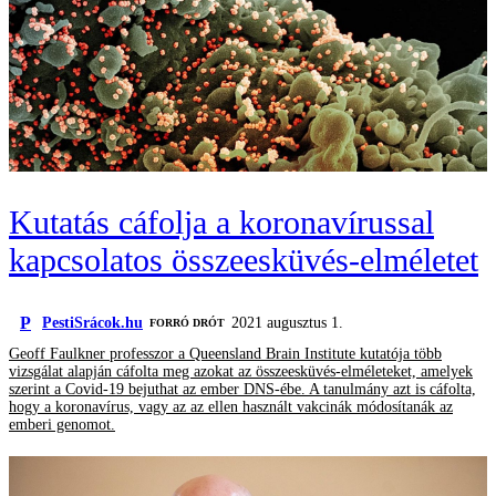
Kutatás cáfolja a koronavírussal
kapcsolatos összeesküvés-elméletet
P
PestiSrácok.hu
2021 augusztus 1.
FORRÓ DRÓT
Geoff Faulkner professzor a Queensland Brain Institute kutatója több
vizsgálat alapján cáfolta meg azokat az összeesküvés-elméleteket, amelyek
szerint a Covid-19 bejuthat az ember DNS-ébe. A tanulmány azt is cáfolta,
hogy a koronavírus, vagy az az ellen használt vakcinák módosítanák az
emberi genomot.