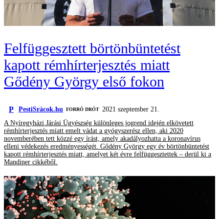
Felfüggesztett börtönbüntetést
kapott rémhírterjesztés miatt
Gődény György első fokon
P
PestiSrácok.hu
2021 szeptember 21.
FORRÓ DRÓT
A Nyíregyházi Járási Ügyészség különleges jogrend idején elkövetett
rémhírterjesztés miatt emelt vádat a gyógyszerész ellen, aki 2020
novemberében tett közzé egy írást, amely akadályozhatta a koronavírus
elleni védekezés eredményességét. Gődény György egy év börtönbüntetést
kapott rémhírterjesztés miatt, amelyet két évre felfüggesztettek – derül ki a
Mandiner cikkéből.