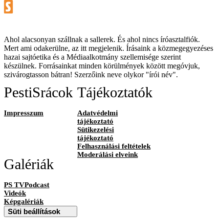
Ahol alacsonyan szállnak a sallerek. És ahol nincs íróasztalfiók.
Mert ami odakerülne, az itt megjelenik. Írásaink a közmegegyezéses
hazai sajtóetika és a Médiaalkotmány szellemisége szerint
készülnek. Forrásainkat minden körülmények között megóvjuk,
szivárogtasson bátran! Szerzőink neve olykor "írói név".
PestiSrácok
Tájékoztatók
Impresszum
Adatvédelmi
tájékoztató
Sütikezelési
tájékoztató
Felhasználási feltételek
Moderálási elveink
Galériák
PS TVPodcast
Videók
Képgalériák
Süti beállítások