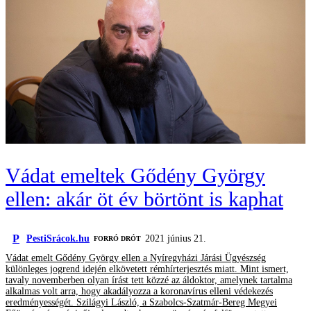
Vádat emeltek Gődény György
ellen: akár öt év börtönt is kaphat
P
PestiSrácok.hu
2021 június 21.
FORRÓ DRÓT
Vádat emelt Gődény György ellen a Nyíregyházi Járási Ügyészség
különleges jogrend idején elkövetett rémhírterjesztés miatt. Mint ismert,
tavaly novemberben olyan írást tett közzé az áldoktor, amelynek tartalma
alkalmas volt arra, hogy akadályozza a koronavírus elleni védekezés
eredményességét. Szilágyi László, a Szabolcs-Szatmár-Bereg Megyei