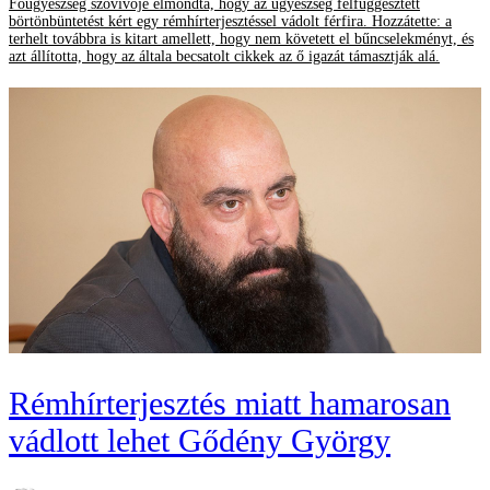
Főügyészség szóvivője elmondta, hogy az ügyészség felfüggesztett
börtönbüntetést kért egy rémhírterjesztéssel vádolt férfira. Hozzátette: a
terhelt továbbra is kitart amellett, hogy nem követett el bűncselekményt, és
azt állította, hogy az általa becsatolt cikkek az ő igazát támasztják alá.
Rémhírterjesztés miatt hamarosan
vádlott lehet Gődény György