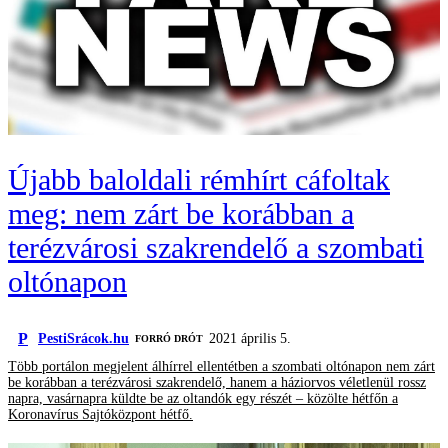
Újabb baloldali rémhírt cáfoltak
meg: nem zárt be korábban a
terézvárosi szakrendelő a szombati
oltónapon
P
PestiSrácok.hu
2021 április 5.
FORRÓ DRÓT
Több portálon megjelent álhírrel ellentétben a szombati oltónapon nem zárt
be korábban a terézvárosi szakrendelő, hanem a háziorvos véletlenül rossz
napra, vasárnapra küldte be az oltandók egy részét – közölte hétfőn a
Koronavírus Sajtóközpont hétfő.