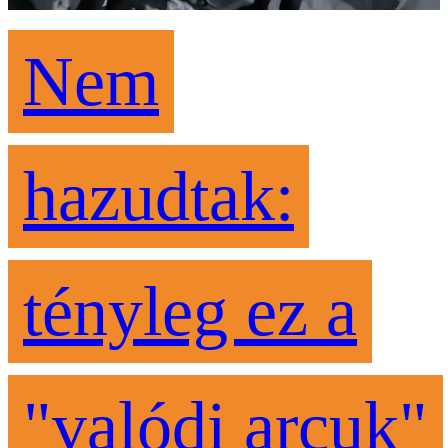
Nem
hazudtak:
tényleg ez a
"valódi arcuk"