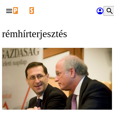
rémhírterjesztés