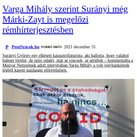
Varga Mihály szerint Surányi még
Márki-Zayt is megelőzi
rémhírterjesztésben
P
PestiSrácok.hu
2021 december 31.
FORRÓ DRÓT
Surányi György egy elkésett katasztrófaturista, aki hallotta, hogy valahol
baleset történt, de mire odaért, már se roncsok, se sérültek – kommentálta a
Magyar Nemzetnek adott interjújában Varga Mihály a volt jegybankelnök
légből kapott gazdasági előrejelzéseit.