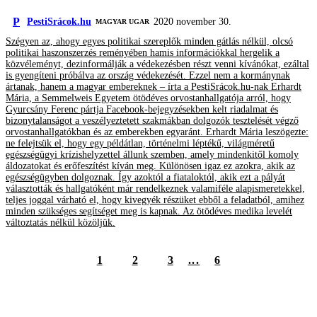
P
PestiSrácok.hu
2020 november 30.
MAGYAR UGAR
Szégyen az, ahogy egyes politikai szereplők minden gátlás nélkül, olcsó
politikai haszonszerzés reményében hamis információkkal hergelik a
közvéleményt, dezinformálják a védekezésben részt venni kívánókat, ezáltal
is gyengíteni próbálva az ország védekezését. Ezzel nem a kormánynak
ártanak, hanem a magyar embereknek – írta a PestiSrácok.hu-nak Erhardt
Mária, a Semmelweis Egyetem ötödéves orvostanhallgatója arról, hogy
Gyurcsány Ferenc pártja Facebook-bejegyzésekben kelt riadalmat és
bizonytalanságot a veszélyeztetett szakmákban dolgozók tesztelését végző
orvostanhallgatókban és az emberekben egyaránt. Erhardt Mária leszögezte:
ne felejtsük el, hogy egy példátlan, történelmi léptékű, világméretű
egészségügyi krízishelyzettel állunk szemben, amely mindenkitől komoly
áldozatokat és erőfeszítést kíván meg. Különösen igaz ez azokra, akik az
egészségügyben dolgoznak. Így azoktól a fiataloktól, akik ezt a pályát
választották és hallgatóként már rendelkeznek valamiféle alapismeretekkel,
teljes joggal várható el, hogy kivegyék részüket ebből a feladatból, amihez
minden szükséges segítséget meg is kapnak. Az ötödéves medika levelét
változtatás nélkül közöljük.
1
2
3
...
6