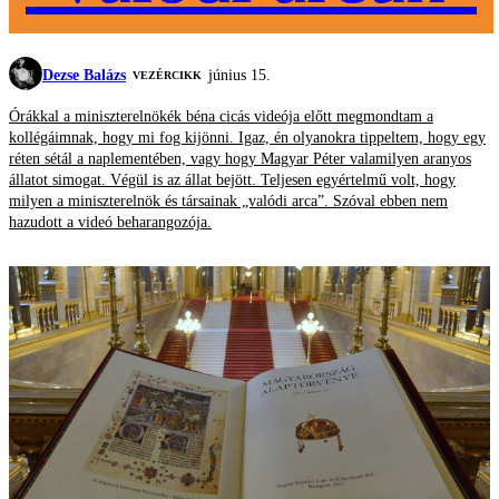
Dezse Balázs
június 15.
VEZÉRCIKK
Órákkal a miniszterelnökék béna cicás videója előtt megmondtam a
kollégáimnak, hogy mi fog kijönni. Igaz, én olyanokra tippeltem, hogy egy
réten sétál a naplementében, vagy hogy Magyar Péter valamilyen aranyos
állatot simogat. Végül is az állat bejött. Teljesen egyértelmű volt, hogy
milyen a miniszterelnök és társainak „valódi arca”. Szóval ebben nem
hazudott a videó beharangozója.