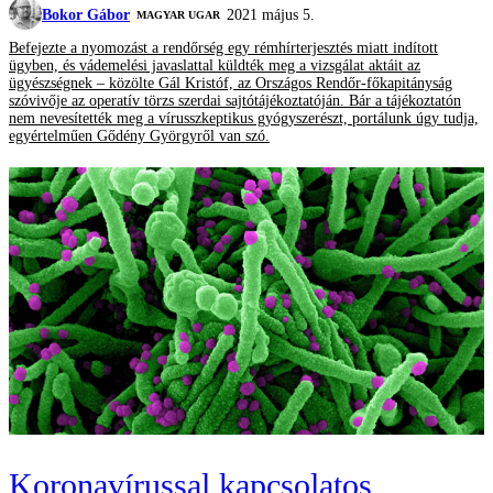
Bokor Gábor
2021 május 5.
MAGYAR UGAR
Befejezte a nyomozást a rendőrség egy rémhírterjesztés miatt indított
ügyben, és vádemelési javaslattal küldték meg a vizsgálat aktáit az
ügyészségnek – közölte Gál Kristóf, az Országos Rendőr-főkapitányság
szóvivője az operatív törzs szerdai sajtótájékoztatóján. Bár a tájékoztatón
nem nevesítették meg a vírusszkeptikus gyógyszerészt, portálunk úgy tudja,
egyértelműen Gődény Györgyről van szó.
Koronavírussal kapcsolatos