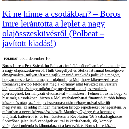
Ki ne hinne a csodákban? – Boros
Imre lerántotta a leplet a nagy
olajösszesküvésről (Polbeat –
javított kiadás!)
2022 december 10.
‎POLBEAT
Boros Imre a PestiSrácok.hu Polbeat című élő műsorában lerántotta a leplet
a nagy olajösszesküvésről. Huth Gergellyel és Stefka Istvánnal beszélgetve
elmagyarázta, milyen játszma zajlik az unió szankciós politikája mögött,
hogyan mesterkedett a magyar olajmulti, a Mol, hogy kikényszerítse az
üzemanyagár-stop feloldását még a kormány által tervezett szilveszteri
időpont előtt, és hogy miként fog megfizetni – a teljes szankciós
nyereségének kormányzati elvonásával – mindezért. Felmerült az is, hogy ki
hisz még a csodákban, hiszen a Mol százhalombattai finomítóját több hónap
küszködés után, az árstop visszavonása után néhány órával sikerült
megjavítani, az addig minden mérnökön kifogó repedéseket behegeszteni. A
műsorban a neves közgazdász beszélt Matolcsy György és a kormány
vitájának hátteréről is, és természetesen a Revolution '56 Szabadságharcos
Sörözőben jelen lévő vendégek ezúttal is kérdezhettek, sőt, komoly
világnézeti polémia is kibontakozott a kérdezők és Boros Imre között.