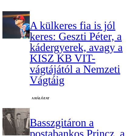
A külkeres fia is jól
keres: Geszti Péter, a
kádergyerek, avagy a
KISZ KB VIT-
vágtájától a Nemzeti
Vágtáig
A HÁLÓZAT
Basszgitáron a
postabankos Princz, a