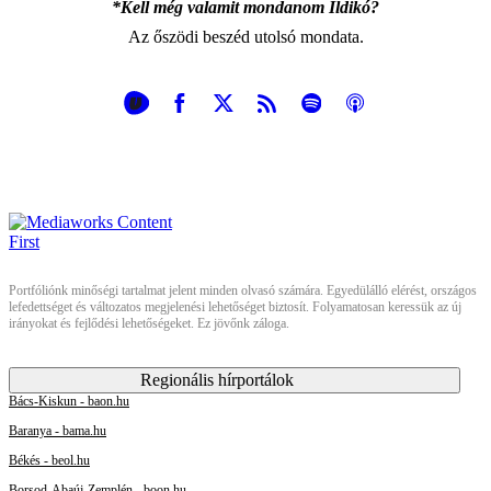
*Kell még valamit mondanom Ildikó?
Az őszödi beszéd utolsó mondata.
Portfóliónk minőségi tartalmat jelent minden olvasó számára. Egyedülálló elérést, országos
lefedettséget és változatos megjelenési lehetőséget biztosít. Folyamatosan keressük az új
irányokat és fejlődési lehetőségeket. Ez jövőnk záloga.
Regionális hírportálok
Bács-Kiskun - baon.hu
Baranya - bama.hu
Békés - beol.hu
Borsod-Abaúj-Zemplén - boon.hu