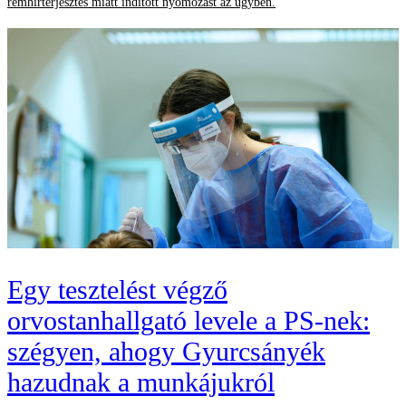
rémhírterjesztés miatt indított nyomozást az ügyben.
Egy tesztelést végző
orvostanhallgató levele a PS-nek:
szégyen, ahogy Gyurcsányék
hazudnak a munkájukról