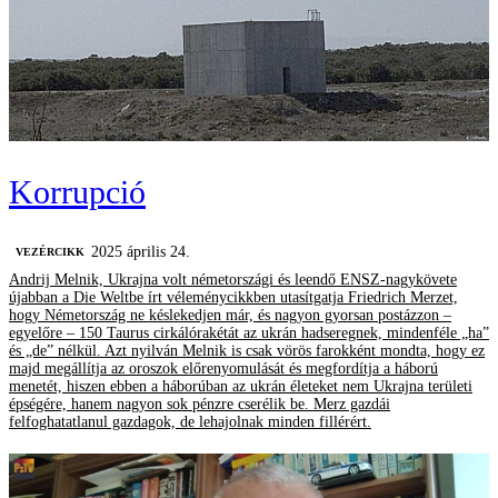
Korrupció
2025 április 24.
VEZÉRCIKK
Andrij Melnik, Ukrajna volt németországi és leendő ENSZ-nagykövete
újabban a Die Weltbe írt véleménycikkben utasítgatja Friedrich Merzet,
hogy Németország ne késlekedjen már, és nagyon gyorsan postázzon –
egyelőre – 150 Taurus cirkálórakétát az ukrán hadseregnek, mindenféle „ha”
és „de” nélkül. Azt nyilván Melnik is csak vörös farokként mondta, hogy ez
majd megállítja az oroszok előrenyomulását és megfordítja a háború
menetét, hiszen ebben a háborúban az ukrán életeket nem Ukrajna területi
épségére, hanem nagyon sok pénzre cserélik be. Merz gazdái
felfoghatatlanul gazdagok, de lehajolnak minden fillérért.