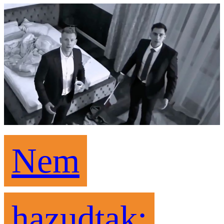
Nem
hazudtak: