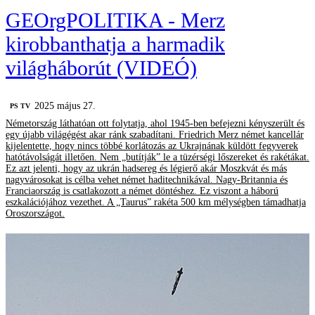
GEOrgPOLITIKA - Merz
kirobbanthatja a harmadik
világháborút (VIDEÓ)
2025 május 27.
PS TV
Németország láthatóan ott folytatja, ahol 1945-ben befejezni kényszerült és
egy újabb világégést akar ránk szabadítani. Friedrich Merz német kancellár
kijelentette, hogy nincs többé korlátozás az Ukrajnának küldött fegyverek
hatótávolságát illetően. Nem „butítják” le a tüzérségi lőszereket és rakétákat.
Ez azt jelenti, hogy az ukrán hadsereg és légierő akár Moszkvát és más
nagyvárosokat is célba vehet német haditechnikával. Nagy-Britannia és
Franciaország is csatlakozott a német döntéshez. Ez viszont a háború
eszkalációjához vezethet. A „Taurus” rakéta 500 km mélységben támadhatja
Oroszországot.