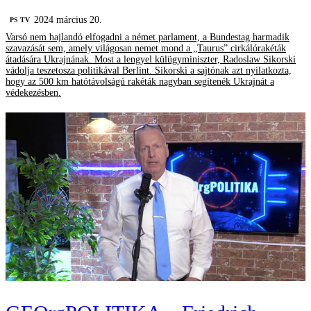
2024 március 20.
PS TV
Varsó nem hajlandó elfogadni a német parlament, a Bundestag harmadik
szavazását sem, amely világosan nemet mond a „Taurus” cirkálórakéták
átadására Ukrajnának. Most a lengyel külügyminiszter, Radoslaw Sikorski
vádolja teszetosza politikával Berlint. Sikorski a sajtónak azt nyilatkozta,
hogy az 500 km hatótávolságú rakéták nagyban segítenék Ukrajnát a
védekezésben.