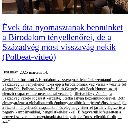
Évek óta nyomasztanak bennünket
a Birodalom tényellenőrei, de a
Századvég most visszavág nekik
(Polbeat-videó)
2025 március 14.
‎POLBEAT
Egyfajta kifordított A Birodalom visszavágnak lehetünk szemtanúi, hiszen a
Századvég új Tényellenőr.hu-ja épp a birodalomnak vág vissza - vezette fel
a legutóbbi Polbeat-beszélgetést Huth Gergely, aki Both Hunort, az új
elemző csapat és internetes portál vezetőjét, illetve Béky Zoltánt, a
Századvég vezető jogászát kérdezte, Stefka István közreműködésével. Both
elmagyarázta: a globalista erők épphogy az álhírek terjesztéséhez használják
a fizetett "tényellenőr csapataikat" és elég nagy sikerrel jártak világszerte a
negatív kampányaikkal, hangulatkeltéseikkel. E fegyverük kifejezetten a
nemzeti szuverenitás megtámadására irányult, de "most ellenük fordítjuk
azt."