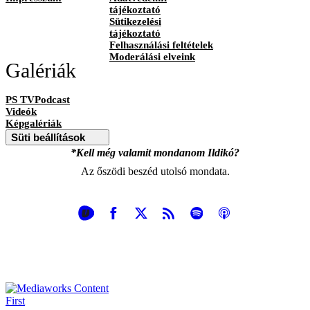
tájékoztató
Sütikezelési
tájékoztató
Felhasználási feltételek
Moderálási elveink
Galériák
PS TVPodcast
Videók
Képgalériák
Süti beállítások
*Kell még valamit mondanom Ildikó?
Az őszödi beszéd utolsó mondata.