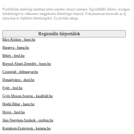
Portfóliónk minőségi tartalmat jelent minden olvasó számára. Egyedülálló elérést, országos
lefedettséget és változatos megjelenési lehetőséget biztosít. Folyamatosan keressük az új
irányokat és fejlődési lehetőségeket. Ez jövőnk záloga.
Regionális hírportálok
Bács-Kiskun - baon.hu
Baranya - bama.hu
Békés - beol.hu
Borsod-Abaúj-Zemplén - boon.hu
Csongrád - delmagyar.hu
Dunaújváros - duol.hu
Fejér - feol.hu
Győr-Moson-Sopron - kisalfold.hu
Hajdú-Bihar - haon.hu
Heves - heol.hu
Jász-Nagykun-Szolnok - szoljon.hu
Komárom-Esztergom - kemma.hu