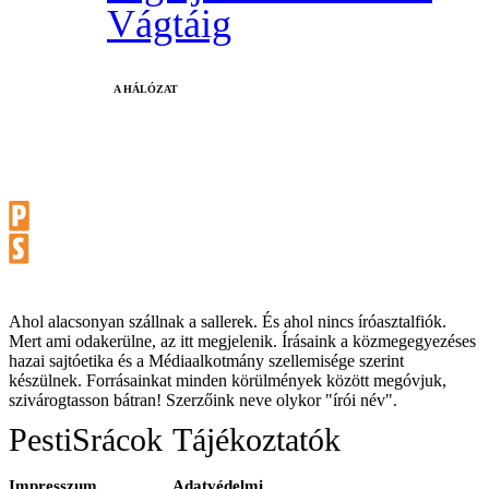
Vágtáig
A HÁLÓZAT
Ahol alacsonyan szállnak a sallerek. És ahol nincs íróasztalfiók.
Mert ami odakerülne, az itt megjelenik. Írásaink a közmegegyezéses
hazai sajtóetika és a Médiaalkotmány szellemisége szerint
készülnek. Forrásainkat minden körülmények között megóvjuk,
szivárogtasson bátran! Szerzőink neve olykor "írói név".
PestiSrácok
Tájékoztatók
Impresszum
Adatvédelmi