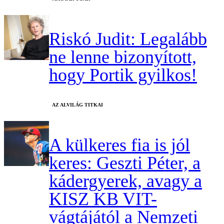
Riskó Judit: Legalább
ne lenne bizonyított,
hogy Portik gyilkos!
AZ ALVILÁG TITKAI
A külkeres fia is jól
keres: Geszti Péter, a
kádergyerek, avagy a
KISZ KB VIT-
vágtájától a Nemzeti