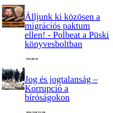
Álljunk ki közösen a
migrációs paktum
ellen! - Polbeat a Püski
könyvesboltban
‎POLBEAT
Jog és jogtalanság –
Korrupció a
bíróságokon
MAGYAR UGAR