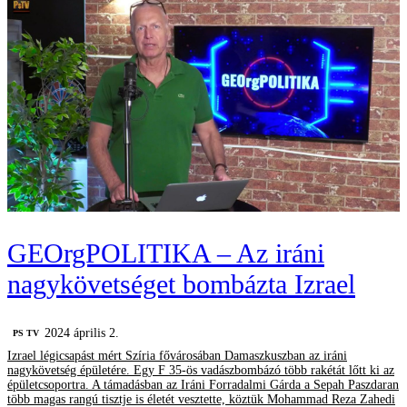
GEOrgPOLITIKA – Az iráni
nagykövetséget bombázta Izrael
2024 április 2.
PS TV
Izrael légicsapást mért Szíria fővárosában Damaszkuszban az iráni
nagykövetség épületére. Egy F 35-ös vadászbombázó több rakétát lőtt ki az
épületcsoportra. A támadásban az Iráni Forradalmi Gárda a Sepah Paszdaran
több magas rangú tisztje is életét vesztette, köztük Mohammad Reza Zahedi