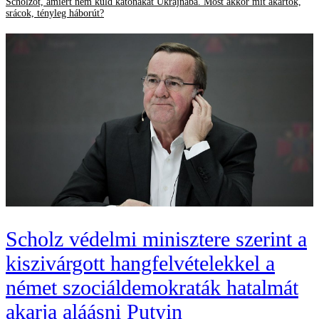
Scholzot, amiért nem küld katonákat Ukrajnába. Most akkor mit akartok,
srácok, tényleg háborút?
Scholz védelmi minisztere szerint a
kiszivárgott hangfelvételekkel a
német szociáldemokraták hatalmát
akarja aláásni Putyin