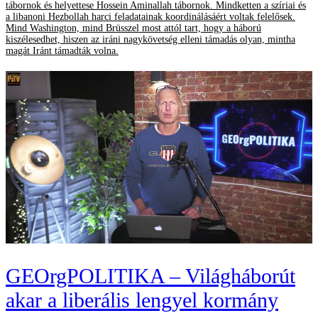
tábornok és helyettese Hossein Aminallah tábornok. Mindketten a szíriai és
a libanoni Hezbollah harci feladatainak koordinálásáért voltak felelősek.
Mind Washington, mind Brüsszel most attól tart, hogy a háború
kiszélesedhet, hiszen az iráni nagykövetség elleni támadás olyan, mintha
magát Iránt támadták volna.
GEOrgPOLITIKA – Világháborút
akar a liberális lengyel kormány