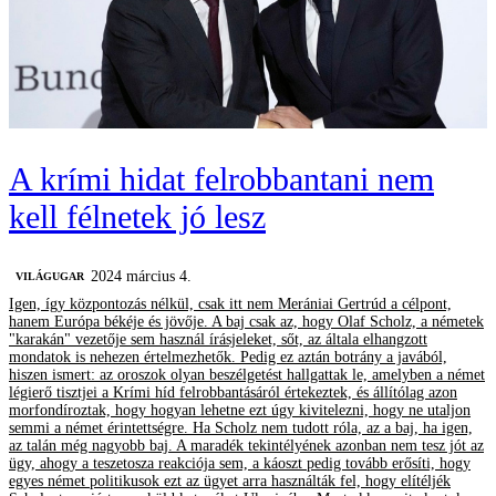
A krími hidat felrobbantani nem
kell félnetek jó lesz
2024 március 4.
VILÁGUGAR
Igen, így központozás nélkül, csak itt nem Merániai Gertrúd a célpont,
hanem Európa békéje és jövője. A baj csak az, hogy Olaf Scholz, a németek
"karakán" vezetője sem használ írásjeleket, sőt, az általa elhangzott
mondatok is nehezen értelmezhetők. Pedig ez aztán botrány a javából,
hiszen ismert: az oroszok olyan beszélgetést hallgattak le, amelyben a német
légierő tisztjei a Krími híd felrobbantásáról értekeztek, és állítólag azon
morfondíroztak, hogy hogyan lehetne ezt úgy kivitelezni, hogy ne utaljon
semmi a német érintettségre. Ha Scholz nem tudott róla, az a baj, ha igen,
az talán még nagyobb baj. A maradék tekintélyének azonban nem tesz jót az
ügy, ahogy a teszetosza reakciója sem, a káoszt pedig tovább erősíti, hogy
egyes német politikusok ezt az ügyet arra használták fel, hogy elítéljék