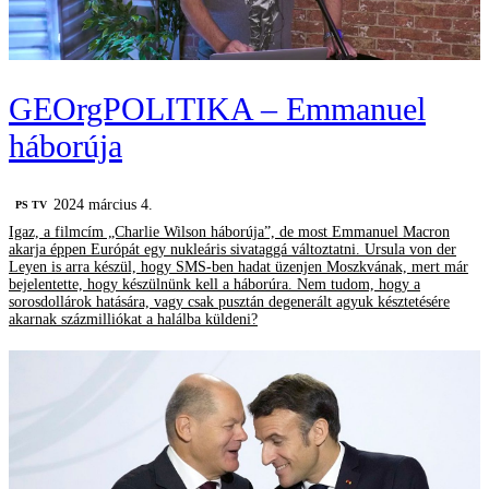
GEOrgPOLITIKA – Emmanuel
háborúja
2024 március 4.
PS TV
Igaz, a filmcím „Charlie Wilson háborúja”, de most Emmanuel Macron
akarja éppen Európát egy nukleáris sivataggá változtatni. Ursula von der
Leyen is arra készül, hogy SMS-ben hadat üzenjen Moszkvának, mert már
bejelentette, hogy készülnünk kell a háborúra. Nem tudom, hogy a
sorosdollárok hatására, vagy csak pusztán degenerált agyuk késztetésére
akarnak százmilliókat a halálba küldeni?