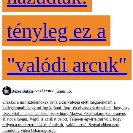
tényleg ez a
"valódi arcuk"
Dezse Balázs
június 15.
VEZÉRCIKK
Órákkal a miniszterelnökék béna cicás videója előtt megmondtam a
kollégáimnak, hogy mi fog kijönni. Igaz, én olyanokra tippeltem, hogy egy
réten sétál a naplementében, vagy hogy Magyar Péter valamilyen aranyos
állatot simogat. Végül is az állat bejött. Teljesen egyértelmű volt, hogy
milyen a miniszterelnök és társainak „valódi arca”. Szóval ebben nem
hazudott a videó beharangozója.