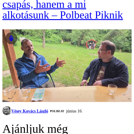
csapás, hanem a mi
alkotásunk – Polbeat Piknik
Vésey Kovács László
június 16.
‎POLBEAT
Ajánljuk még