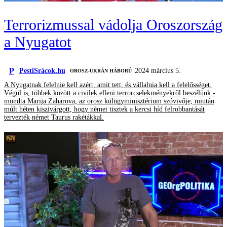
Terrorizmussal vádolja Oroszország
a Nyugatot
P
PestiSrácok.hu
2024 március 5.
‎ OROSZ-UKRÁN HÁBORÚ
A Nyugatnak felelnie kell azért, amit tett, és vállalnia kell a felelősséget.
Végül is, többek között a civilek elleni terrorcselekményekről beszélünk -
mondta Marija Zaharova, az orosz külügyminisztérium szóvivője, miután
múlt héten kiszivárgott, hogy német tisztek a kercsi híd felrobbantását
tervezték német Taurus rakétákkal.