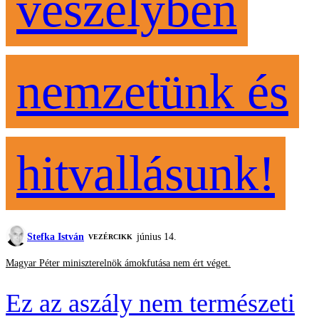
veszélyben
nemzetünk és
hitvallásunk!
Stefka István
június 14.
VEZÉRCIKK
Magyar Péter miniszterelnök ámokfutása nem ért véget.
Ez az aszály nem természeti