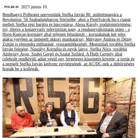
2023 június 10.
‎POLBEAT
Rendhagyó Polbeatet szerveztünk Stefka István 80. születésnapjára a
Revolution '56 Szabadságharcos Sörözőbe, ahol a PestiSrácok.hu-s csapat
mellett Stefka régi barátja és harcostársa, Alexa Károly irodalomtörténész,
író, illetve a konzervatív televíziózás nagy, a rendszerváltoztatás utáni - a
Horn-Kuncze-kormány által teljesen felszámolt - korszakának két jeles
alakja (egyben az ünnepelt akkori munkatársa), Mátyássy Andrea és Dézsy
Zoltán is elmondta méltatását, visszaemlékezését. Megszólalt továbbá Stefka
István felesége, Naszályi Kornélia és egyik lánya, Stefka Nóra, továbbá
Ambrózy Áron, Szabó Gergő és Szalai Szilárd. A Huth Gergely által
celebrált rendkívüli adást végül egy fergeteges köszöntés követte, a tortát és
a pezsgőt Stefka István kedvenc együttesének, az AC/DC-nek a dübörgésére
hozták be a kollégák.