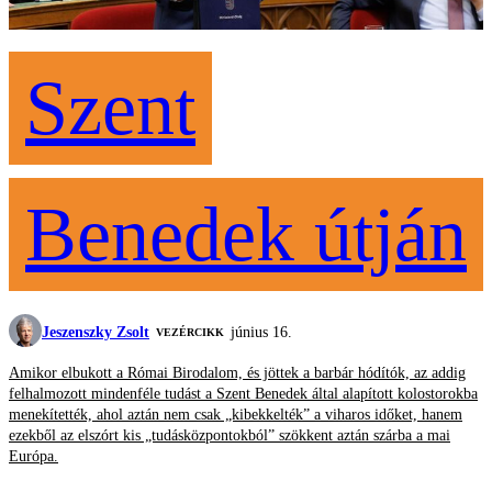
Szent
Benedek útján
Jeszenszky Zsolt
június 16.
VEZÉRCIKK
Amikor elbukott a Római Birodalom, és jöttek a barbár hódítók, az addig
felhalmozott mindenféle tudást a Szent Benedek által alapított kolostorokba
menekítették, ahol aztán nem csak „kibekkelték” a viharos időket, hanem
ezekből az elszórt kis „tudásközpontokból” szökkent aztán szárba a mai
Európa.