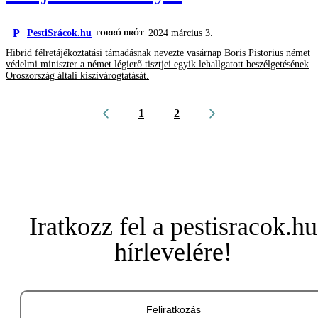
P
PestiSrácok.hu
2024 március 3.
FORRÓ DRÓT
Hibrid félretájékoztatási támadásnak nevezte vasárnap Boris Pistorius német
védelmi miniszter a német légierő tisztjei egyik lehallgatott beszélgetésének
Oroszország általi kiszivárogtatását.
1
2
Iratkozz fel a pestisracok.hu
hírlevelére!
Feliratkozás