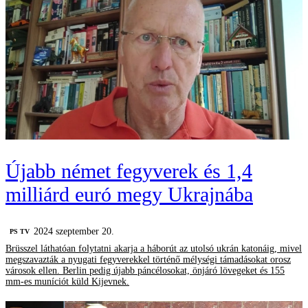
Újabb német fegyverek és 1,4
milliárd euró megy Ukrajnába
2024 szeptember 20.
PS TV
Brüsszel láthatóan folytatni akarja a háborút az utolsó ukrán katonáig, mivel
megszavazták a nyugati fegyverekkel történő mélységi támadásokat orosz
városok ellen. Berlin pedig újabb páncélosokat, önjáró lövegeket és 155
mm-es muníciót küld Kijevnek.