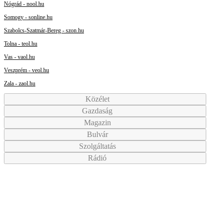
Nógrád - nool.hu
Somogy - sonline.hu
Szabolcs-Szatmár-Bereg - szon.hu
Tolna - teol.hu
Vas - vaol.hu
Veszprém - veol.hu
Zala - zaol.hu
Közélet
Gazdaság
Magazin
Bulvár
Szolgáltatás
Rádió