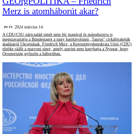
GEOrgPOLITIKA – Friedrich
Merz is atomháborút akar?
2024 március 14.
PS TV
A CDU/CSU pártcsalád ismét nem bír magával és másodszorra is
megszavaztatja a Bundestagot a nagy hatótávolságú „Taurus” cirkálórakéták
átadásáról Ukrajnának. Friedrich Merz, a Kereszténydemokrata Unió (CDU)
elnöke ráállt a macroni sínre, amely szerint nem hagyhatja a Nyugat, hogy
Oroszország győzzön a háborúban.