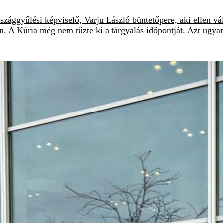
ggyűlési képviselő, Varju László büntetőpere, aki ellen válasz
n. A Kúria még nem tűzte ki a tárgyalás időpontját. Azt ugy