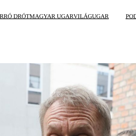
RRÓ DRÓT
MAGYAR UGAR
VILÁGUGAR
PO