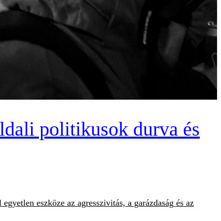
ldali politikusok durva és
l egyetlen eszköze az agresszivitás, a garázdaság és az