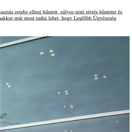
tás rendje elleni bűntett, súlyos testi sértés bűntette és
anakkor már most tudni lehet, hogy Legfőbb Ügyészség