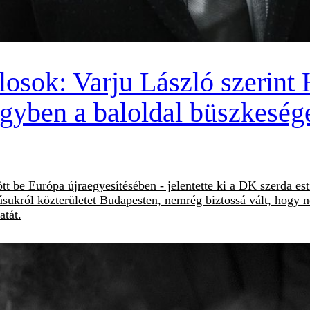
osok: Varju László szerint 
 egyben a baloldal büszkeség
ött be Európa újraegyesítésében - jelentette ki a DK szerda es
sukról közterületet Budapesten, nemrég biztossá vált, hogy 
atát.