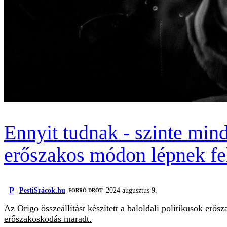
Ennyit tudnak - szinte mind
erőszakos módon lépnek fe
P
PestiSrácok.hu
2024 augusztus 9.
FORRÓ DRÓT
Az Origo összeállítást készített a baloldali politikusok erős
erőszakoskodás maradt.