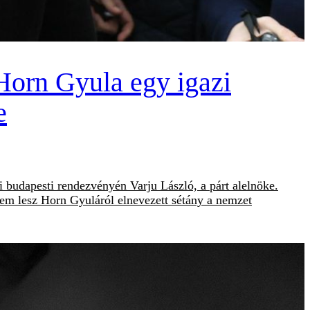
Horn Gyula egy igazi
e
ti budapesti rendezvényén Varju László, a párt alelnöke.
nem lesz Horn Gyuláról elnevezett sétány a nemzet