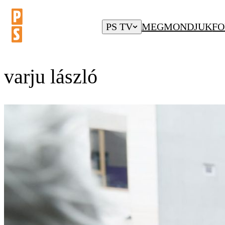
PS TV
MEGMONDJUK
FO
varju lászló