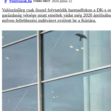
P
PestiSrácok.hu
2024 július 12.
FORRÓ DRÓT
Valószínűleg csak ősszel folytatódik harmadfokon a DK-s orszá
garázdaság vétsége miatt emeltek vádat még 2020 áprilisába
milyen fellebbezési indítványt nyújtott be a Kúriára.