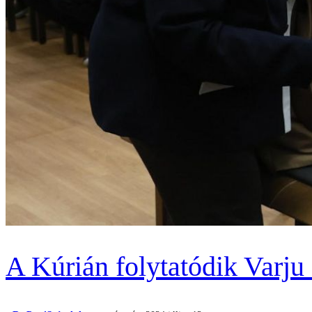
A Kúrián folytatódik Varju