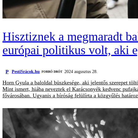
Hisztiznek a megmaradt bal
európai politikus volt, aki
P
PestiSrácok.hu
2024 augusztus 28.
FORRÓ DRÓT
Horn Gyula a baloldal büszkesége, aki jelentős szerepet tölt
Mint ismert, hiába neveztek el Karácsonyék kedvenc pufajká
fővárosában. Ugyanis a bíróság felülírta a közgyűlés határoz