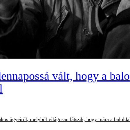
ennapossá vált, hogy a balo
l
zakos ügyeiről, melyből világosan látszik, hogy mára a balolda