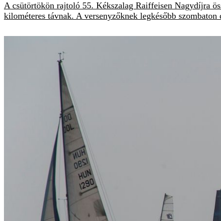
A csütörtökön rajtoló 55. Kékszalag Raiffeisen Nagydíjra ös
kilométeres távnak. A versenyzőknek legkésőbb szombaton dé