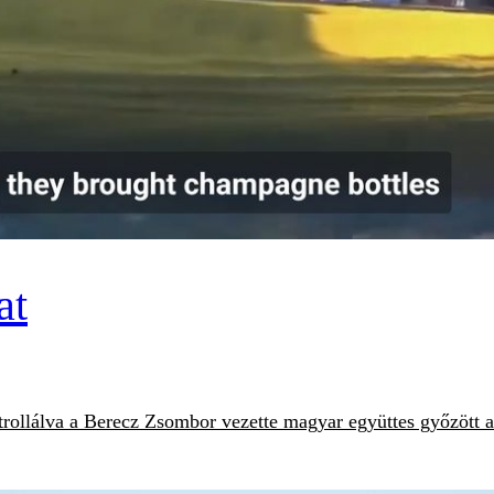
at
ntrollálva a Berecz Zsombor vezette magyar együttes győzött