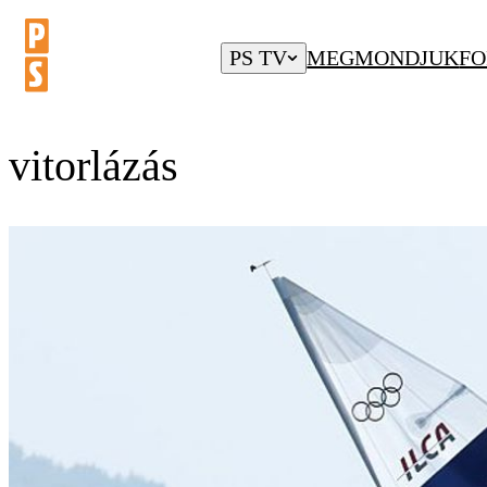
PS TV
MEGMONDJUK
FO
vitorlázás