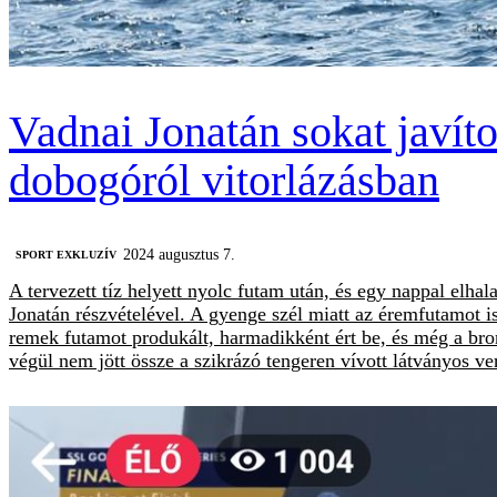
Vadnai Jonatán sokat javíto
dobogóról vitorlázásban
2024 augusztus 7.
SPORT EXKLUZÍV
A tervezett tíz helyett nyolc futam után, és egy nappal elh
Jonatán részvételével. A gyenge szél miatt az éremfutamot is
remek futamot produkált, harmadikként ért be, és még a bron
végül nem jött össze a szikrázó tengeren vívott látványos v