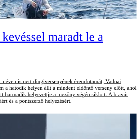
 kevéssel maradt le a
ser néven ismert dingiversenyének éremfutamát, Vadnai
n a hatodik helyen állt a mindent eldöntő verseny előtt, ahol
tt harmadik helyezettje a mezőny végén siklott. A bravúr
ért és a pontszerző helyezésért.