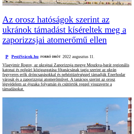
Az orosz hatóságok szerint az
ukránok támadást kíséreltek meg a
zaporizzsjai atomerőmű ellen
P
PestiSrácok.hu
2022 augusztus 11.
FORRÓ DRÓT
Vlagyimir Rogov, az ukrajnai Zaporizzsja megye Moszkva-barát regionális
katonai és polgári közigazgatása főtanácsának tagja szerint az ukrán
fegyveres erők dróncsapásokkal és nehéztüzérséggel támadják Enerhodar
városát és a zaporizzsjai atomerőművet. A tanácsos szerint az orosz
légvédelem az éjszaka folyamán és csütörtök reggel visszaverte a
támadásokat.