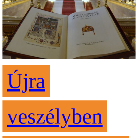
Újra
veszélyben