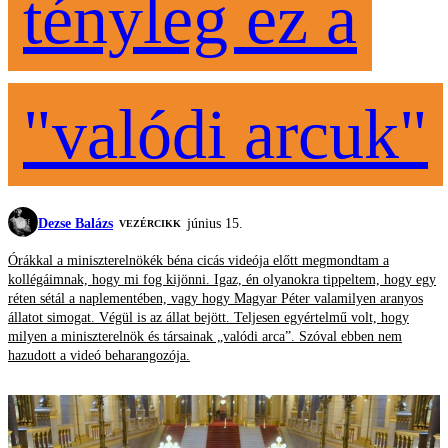
tényleg ez a
"valódi arcuk"
Dezse Balázs
június 15.
VEZÉRCIKK
Órákkal a miniszterelnökék béna cicás videója előtt megmondtam a
kollégáimnak, hogy mi fog kijönni. Igaz, én olyanokra tippeltem, hogy egy
réten sétál a naplementében, vagy hogy Magyar Péter valamilyen aranyos
állatot simogat. Végül is az állat bejött. Teljesen egyértelmű volt, hogy
milyen a miniszterelnök és társainak „valódi arca”. Szóval ebben nem
hazudott a videó beharangozója.