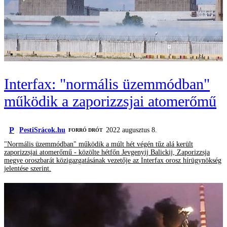
Interfax: "normális üzemmódban"
működik a zaporizzsjai atomerőmű
P
PestiSrácok.hu
2022 augusztus 8.
FORRÓ DRÓT
"Normális üzemmódban" működik a múlt hét végén tűz alá került
zaporizzsjai atomerőmű - közölte hétfőn Jevgenyij Balickij, Zaporizzsja
megye oroszbarát közigazgatásának vezetője az Interfax orosz hírügynökség
jelentése szerint.