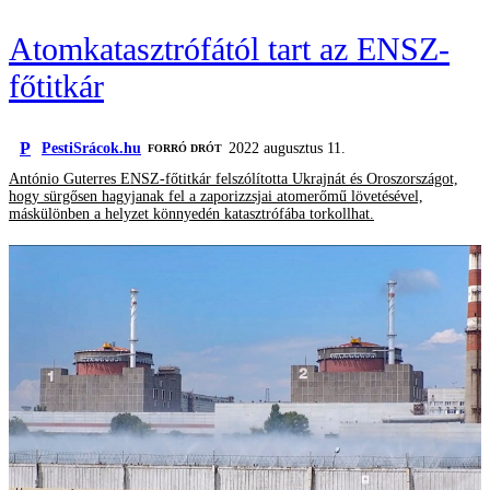
Atomkatasztrófától tart az ENSZ-
főtitkár
P
PestiSrácok.hu
2022 augusztus 11.
FORRÓ DRÓT
António Guterres ENSZ-főtitkár felszólította Ukrajnát és Oroszországot,
hogy sürgősen hagyjanak fel a zaporizzsjai atomerőmű lövetésével,
máskülönben a helyzet könnyedén katasztrófába torkollhat.