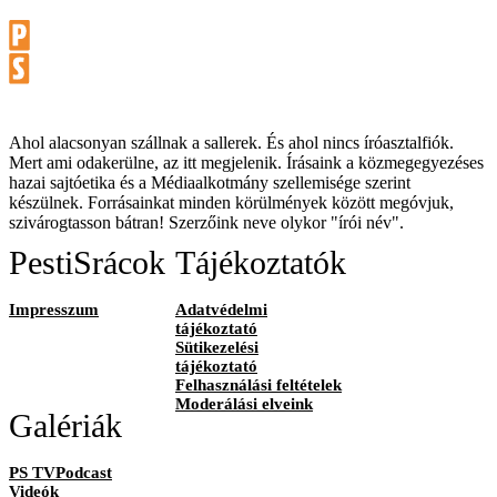
Ahol alacsonyan szállnak a sallerek. És ahol nincs íróasztalfiók.
Mert ami odakerülne, az itt megjelenik. Írásaink a közmegegyezéses
hazai sajtóetika és a Médiaalkotmány szellemisége szerint
készülnek. Forrásainkat minden körülmények között megóvjuk,
szivárogtasson bátran! Szerzőink neve olykor "írói név".
PestiSrácok
Tájékoztatók
Impresszum
Adatvédelmi
tájékoztató
Sütikezelési
tájékoztató
Felhasználási feltételek
Moderálási elveink
Galériák
PS TVPodcast
Videók