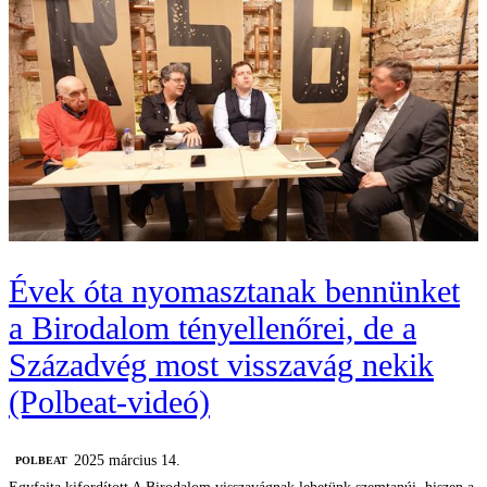
Évek óta nyomasztanak bennünket
a Birodalom tényellenőrei, de a
Századvég most visszavág nekik
(Polbeat-videó)
2025 március 14.
‎POLBEAT