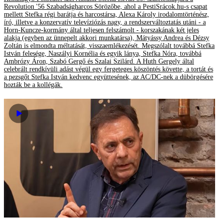
Revolution '56 Szabadságharcos Sörözőbe, ahol a PestiSrácok.hu-s csapat
mellett Stefka régi barátja és harcostársa, Alexa Károly irodalomtörténész,
író, illetve a konzervatív televíziózás nagy, a rendszerváltoztatás utáni - a
Horn-Kuncze-kormány által teljesen felszámolt - korszakának két jeles
alakja (egyben az ünnepelt akkori munkatársa), Mátyássy Andrea és Dézsy
Zoltán is elmondta méltatását, visszaemlékezését. Megszólalt továbbá Stefka
István felesége, Naszályi Kornélia és egyik lánya, Stefka Nóra, továbbá
Ambrózy Áron, Szabó Gergő és Szalai Szilárd. A Huth Gergely által
celebrált rendkívüli adást végül egy fergeteges köszöntés követte, a tortát és
a pezsgőt Stefka István kedvenc együttesének, az AC/DC-nek a dübörgésére
hozták be a kollégák.