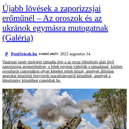
Újabb lövések a zaporizzsjai
erőműnél – Az oroszok és az
ukránok egymásra mutogatnak
(Galéria)
P
PestiSrácok.hu
2022 augusztus 14.
FORRÓ DRÓT
Vasárnap ismét tüzérségi támadás érte a az orosz ellenőrzés alatt lévő
zaporizzsjai atomerőművet, a felek egymás vádolják a támadással, közben
oroszbarát csatornákon olyan képeket tettek közzé, amelyek állítólag
amerikai készítésű fegyverek maradványairól készültek, amelyek a
létesítmény közelében csapódtak be.