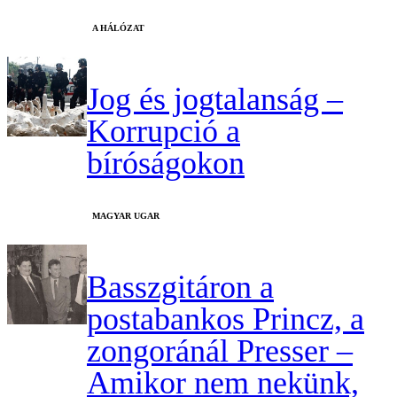
A HÁLÓZAT
Jog és jogtalanság –
Korrupció a
bíróságokon
MAGYAR UGAR
Basszgitáron a
postabankos Princz, a
zongoránál Presser –
Amikor nem nekünk,