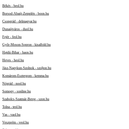
Békés - beol.hu
Borsod-Abaúj-Zemplén - boon.hu
Csongrád - delmagyar.hu
Dunaújváros - duol.hu
Fejér - feol.hu
Győr-Moson-Sopron - kisalfold.hu
Hajdú-Bihar - haon.hu
Heves - heol.hu
Jász-Nagykun-Szolnok - szoljon.hu
Komárom-Esztergom - kemma.hu
Nógrád - nool.hu
Somogy - sonline.hu
Szabolcs-Szatmár-Bereg - szon.hu
Tolna - teol.hu
Vas - vaol.hu
Veszprém - veol.hu