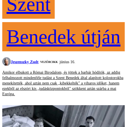
Szent
Benedek útján
Jeszenszky Zsolt
június 16.
VEZÉRCIKK
Amikor elbukott a Római Birodalom, és jöttek a barbár hódítók, az addig
felhalmozott mindenféle tudást a Szent Benedek által alapított kolostorokba
menekítették, ahol aztán nem csak „kibekkelték” a viharos időket, hanem
ezekből az elszórt kis „tudásközpontokból” szökkent aztán szárba a mai
Európa.