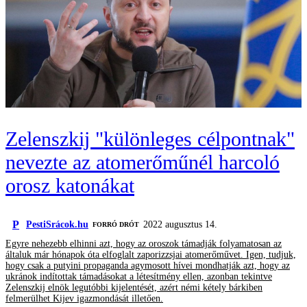
Zelenszkij "különleges célpontnak"
nevezte az atomerőműnél harcoló
orosz katonákat
P
PestiSrácok.hu
2022 augusztus 14.
FORRÓ DRÓT
Egyre nehezebb elhinni azt, hogy az oroszok támadják folyamatosan az
általuk már hónapok óta elfoglalt zaporizzsjai atomerőművet. Igen, tudjuk,
hogy csak a putyini propaganda agymosott hívei mondhatják azt, hogy az
ukránok indítottak támadásokat a létesítmény ellen, azonban tekintve
Zelenszkij elnök legutóbbi kijelentését, azért némi kétely bárkiben
felmerülhet Kijev igazmondását illetően.