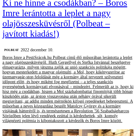
Ki ne hinne a csodákban? – Boros
Imre lerántotta a leplet a nagy
olajösszesküvésről (Polbeat –
javított kiadás!)
2022 december 10.
‎POLBEAT
Boros Imre a PestiSrácok.hu Polbeat című élő műsorában lerántotta a leplet
a nagy olajösszesküvésről. Huth Gergellyel és Stefka Istvánnal beszélgetve
elmagyarázta, milyen játszma zajlik az unió szankciós politikája mögött,
hogyan mesterkedett a magyar olajmulti, a Mol, hogy kikényszerítse az
üzemanyagár-stop feloldását még a kormány által tervezett szilveszteri
időpont előtt, és hogy miként fog megfizetni – a teljes szankciós
nyereségének kormányzati elvonásával – mindezért. Felmerült az is, hogy ki
hisz még a csodákban, hiszen a Mol százhalombattai finomítóját több hónap
küszködés után, az árstop visszavonása után néhány órával sikerült
megjavítani, az addig minden mérnökön kifogó repedéseket behegeszteni. A
műsorban a neves közgazdász beszélt Matolcsy György és a kormány
vitájának hátteréről is, és természetesen a Revolution '56 Szabadságharcos
Sörözőben jelen lévő vendégek ezúttal is kérdezhettek, sőt, komoly
világnézeti polémia is kibontakozott a kérdezők és Boros Imre között.