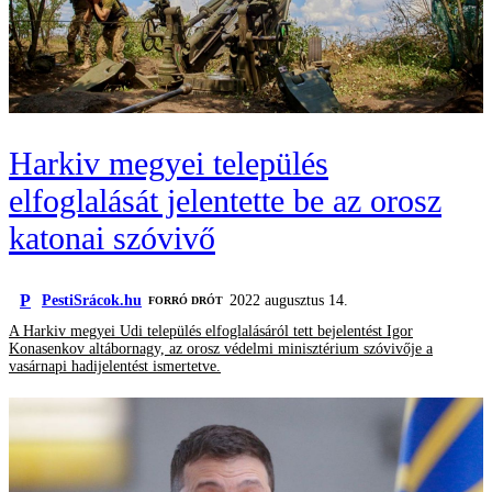
Harkiv megyei település
elfoglalását jelentette be az orosz
katonai szóvivő
P
PestiSrácok.hu
2022 augusztus 14.
FORRÓ DRÓT
A Harkiv megyei Udi település elfoglalásáról tett bejelentést Igor
Konasenkov altábornagy, az orosz védelmi minisztérium szóvivője a
vasárnapi hadijelentést ismertetve.