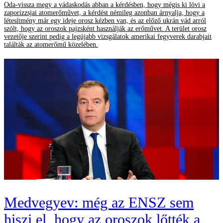
Oda-vissza megy a vádaskodás abban a kérdésben, hogy mégis ki lövi a
zaporizzsjai atomerőművet, a kérdést némileg azonban árnyalja, hogy a
létesítmény már egy ideje orosz kézben van, és az előző ukrán vád arról
szólt, hogy az oroszok pajzsként használják az erőművet. A terület orosz
vezetője szerint pedig a legújabb vizsgálatok amerikai fegyverek darabjait
találták az atomerőmű közelében.
Medvegyev: még az ENSZ sem
hiszi el, hogy az oroszok lőtték a