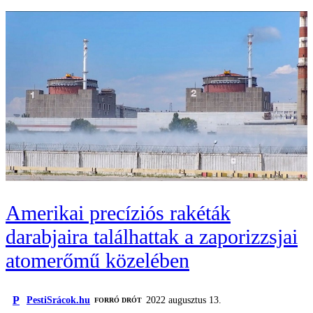
Amerikai precíziós rakéták
darabjaira találhattak a zaporizzsjai
atomerőmű közelében
P
PestiSrácok.hu
2022 augusztus 13.
FORRÓ DRÓT