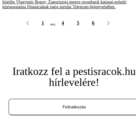
közölte Vlagyimir Rogov, Zaporizzsja megye oroszbarát katonai-polgári
közigazgatása főtanácsának tagja szerdai Telegram-bejegyzésében.
1
...
4
5
6
Iratkozz fel a pestisracok.hu
hírlevelére!
Feliratkozás