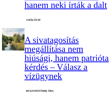
hanem neki írták a dalt
A HÁLÓZAT
A sivatagosítás
megállítása nem
hiúsági, hanem patrióta
kérdés – Válasz a
vízügynek
HUSZONÖTÖDIK ÓRA