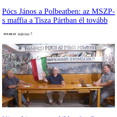
Pócs János a Polbeatben: az MSZP-
s maffia a Tisza Pártban él tovább
március 7.
‎POLBEAT