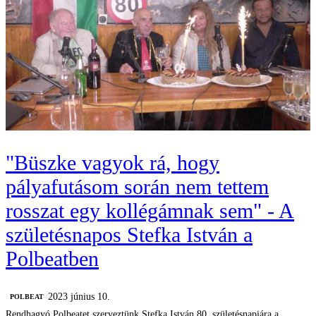
"Büszke vagyok rá, hogy
pályafutásom során nem tettem
rosszat egy kollégámnak sem" - A
születésnapos Stefka István a
Polbeatben
2023 június 10.
‎POLBEAT
Rendhagyó Polbeatet szerveztünk Stefka István 80. születésnapjára a