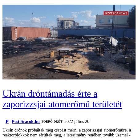
Ukrán dróntámadás érte a
zaporizzsjai atomerőmű területét
P
PestiSrácok.hu
2022 július 20.
FORRÓ DRÓT
Ukrán drónok próbáltak meg csapást mérni a zaporizzsjai atomerőműre, a
reaktorblokkok nem sérültek meg, a létesítmény rendben tovább üzemel -