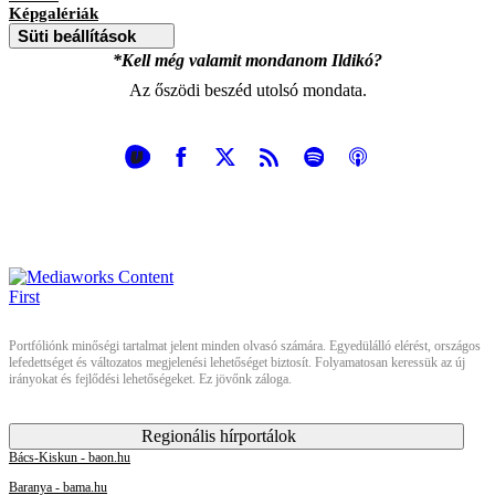
Képgalériák
Süti beállítások
*Kell még valamit mondanom Ildikó?
Az őszödi beszéd utolsó mondata.
Portfóliónk minőségi tartalmat jelent minden olvasó számára. Egyedülálló elérést, országos
lefedettséget és változatos megjelenési lehetőséget biztosít. Folyamatosan keressük az új
irányokat és fejlődési lehetőségeket. Ez jövőnk záloga.
Regionális hírportálok
Bács-Kiskun - baon.hu
Baranya - bama.hu