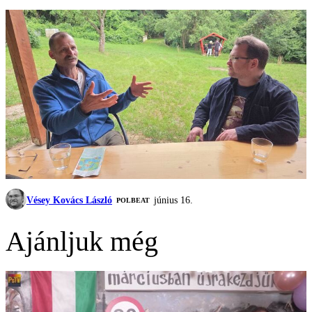
Vésey Kovács László
június 16.
‎POLBEAT
Ajánljuk még