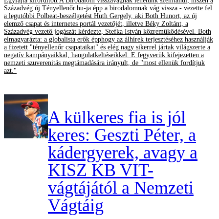
Egyfajta kifordított A Birodalom visszavágnak lehetünk szemtanúi, hiszen a
Századvég új Tényellenőr.hu-ja épp a birodalomnak vág vissza - vezette fel
a legutóbbi Polbeat-beszélgetést Huth Gergely, aki Both Hunort, az új
elemző csapat és internetes portál vezetőjét, illetve Béky Zoltánt, a
Századvég vezető jogászát kérdezte, Stefka István közreműködésével. Both
elmagyarázta: a globalista erők épphogy az álhírek terjesztéséhez használják
a fizetett "tényellenőr csapataikat" és elég nagy sikerrel jártak világszerte a
negatív kampányaikkal, hangulatkeltéseikkel. E fegyverük kifejezetten a
nemzeti szuverenitás megtámadására irányult, de "most ellenük fordítjuk
azt."
A külkeres fia is jól
keres: Geszti Péter, a
kádergyerek, avagy a
KISZ KB VIT-
vágtájától a Nemzeti
Vágtáig