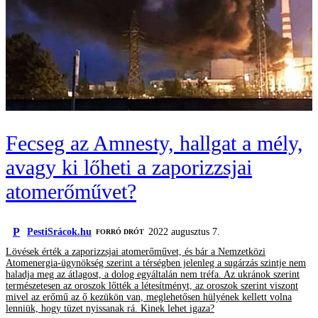
Fecseg az Amnesty, hallgat a mély,
avagy ki lőheti a zaporizzsjai
atomerőművet?
P
PestiSrácok.hu
2022 augusztus 7.
FORRÓ DRÓT
Lövések érték a zaporizzsjai atomerőművet, és bár a Nemzetközi
Atomenergia-ügynökség szerint a térségben jelenleg a sugárzás szintje nem
haladja meg az átlagost, a dolog egyáltalán nem tréfa. Az ukránok szerint
természetesen az oroszok lőtték a létesítményt, az oroszok szerint viszont
mivel az erőmű az ő kezükön van, meglehetősen hülyének kellett volna
lenniük, hogy tüzet nyissanak rá. Kinek lehet igaza?