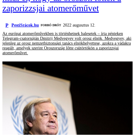
zaporizzsjai atomerőművet
P
PestiSrácok.hu
2022 augusztus 12.
FORRÓ DRÓT
Az európai atomerőművekben is történhetnek balesetek – írta pénteken
Telegram-csatornáján Dmitrij Medvegyev volt orosz elnök. Medvegyev, aki
jelenleg az orosz nemzetbiztonsági tanács elnökhelyettese, azokra a vádakra
reagált, amelyek szerint Oroszország lőtte csütörtökön a zaporizzsjai
atomerőművet.