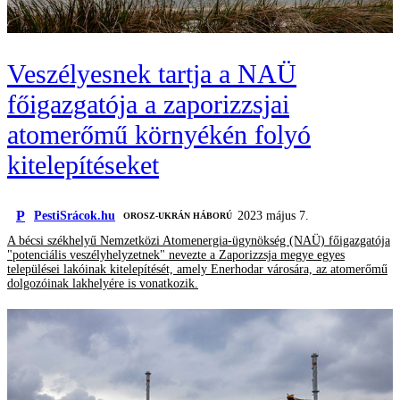
Veszélyesnek tartja a NAÜ
főigazgatója a zaporizzsjai
atomerőmű környékén folyó
kitelepítéseket
P
PestiSrácok.hu
2023 május 7.
‎ OROSZ-UKRÁN HÁBORÚ
A bécsi székhelyű Nemzetközi Atomenergia-ügynökség (NAÜ) főigazgatója
"potenciális veszélyhelyzetnek" nevezte a Zaporizzsja megye egyes
települései lakóinak kitelepítését, amely Enerhodar városára, az atomerőmű
dolgozóinak lakhelyére is vonatkozik.