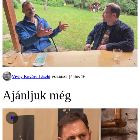
Vésey Kovács László
június 16.
‎POLBEAT
Ajánljuk még