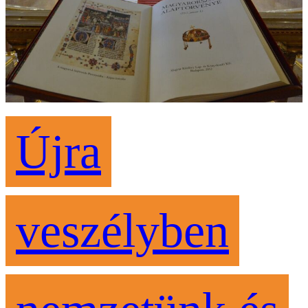
Újra
veszélyben