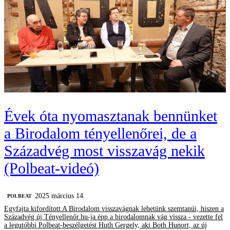
Évek óta nyomasztanak bennünket
a Birodalom tényellenőrei, de a
Századvég most visszavág nekik
(Polbeat-videó)
2025 március 14.
‎POLBEAT
Egyfajta kifordított A Birodalom visszavágnak lehetünk szemtanúi, hiszen a
Századvég új Tényellenőr.hu-ja épp a birodalomnak vág vissza - vezette fel
a legutóbbi Polbeat-beszélgetést Huth Gergely, aki Both Hunort, az új