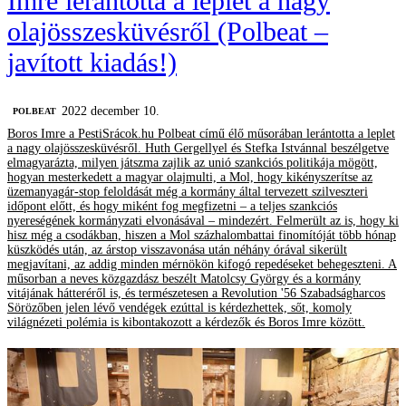
Imre lerántotta a leplet a nagy
olajösszesküvésről (Polbeat –
javított kiadás!)
2022 december 10.
‎POLBEAT
Boros Imre a PestiSrácok.hu Polbeat című élő műsorában lerántotta a leplet
a nagy olajösszesküvésről. Huth Gergellyel és Stefka Istvánnal beszélgetve
elmagyarázta, milyen játszma zajlik az unió szankciós politikája mögött,
hogyan mesterkedett a magyar olajmulti, a Mol, hogy kikényszerítse az
üzemanyagár-stop feloldását még a kormány által tervezett szilveszteri
időpont előtt, és hogy miként fog megfizetni – a teljes szankciós
nyereségének kormányzati elvonásával – mindezért. Felmerült az is, hogy ki
hisz még a csodákban, hiszen a Mol százhalombattai finomítóját több hónap
küszködés után, az árstop visszavonása után néhány órával sikerült
megjavítani, az addig minden mérnökön kifogó repedéseket behegeszteni. A
műsorban a neves közgazdász beszélt Matolcsy György és a kormány
vitájának hátteréről is, és természetesen a Revolution '56 Szabadságharcos
Sörözőben jelen lévő vendégek ezúttal is kérdezhettek, sőt, komoly
világnézeti polémia is kibontakozott a kérdezők és Boros Imre között.