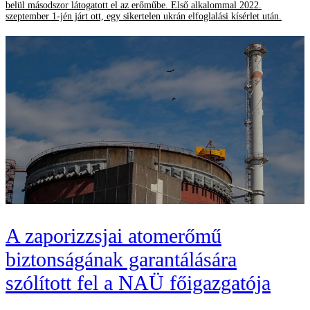
belül másodszor látogatott el az erőműbe. Első alkalommal 2022.
szeptember 1-jén járt ott, egy sikertelen ukrán elfoglalási kísérlet után.
A zaporizzsjai atomerőmű
biztonságának garantálására
szólított fel a NAÜ főigazgatója