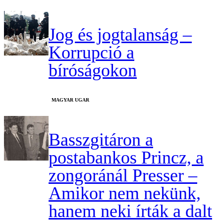
Jog és jogtalanság –
Korrupció a
bíróságokon
MAGYAR UGAR
Basszgitáron a
postabankos Princz, a
zongoránál Presser –
Amikor nem nekünk,
hanem neki írták a dalt