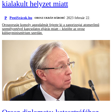
kialakult helyzet miatt
P
PestiSrácok.hu
2023 február 22.
‎ OROSZ-UKRÁN HÁBORÚ
Oroszország komoly aggodalmát fejezte ki a zaporizzsjai atomerőmű
személyzetével kapcsolatos eljárás miatt – közölte az orosz
külügyminisztérium szerdán.