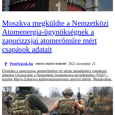
Moszkva megküldte a Nemzetközi
Atomenergia-ügynökségnek a
zaporizzsjai atomerőműre mért
csapások adatait
P
PestiSrácok.hu
2022 november 21.
‎ OROSZ-UKRÁN HÁBORÚ
Eljuttatta a zaporizzsjai atomerőművet ért ukrán támadásokra vonatkozó
adatokat Oroszország a Nemzetközi Atomenergia-ügynökséghez (NAÜ) –
közölte Marija Zaharova külügyminisztériumi szóvivő hétfőn, Moszkvában.