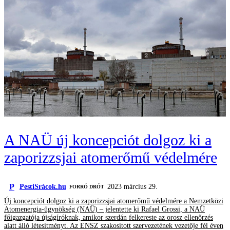
A NAÜ új koncepciót dolgoz ki a
zaporizzsjai atomerőmű védelmére
P
PestiSrácok.hu
2023 március 29.
FORRÓ DRÓT
Új koncepciót dolgoz ki a zaporizzsjai atomerőmű védelmére a Nemzetközi
Atomenergia-ügynökség (NAÜ) – jelentette ki Rafael Grossi, a NAÜ
főigazgatója újságíróknak, amikor szerdán felkereste az orosz ellenőrzés
alatt álló létesítményt. Az ENSZ szakosított szervezetének vezetője fél éven