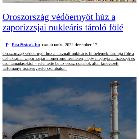
Oroszország védőernyőt húz a
zaporizzsjai nukleáris tároló fölé
P
PestiSrácok.hu
2022 december 17.
FORRÓ DRÓT
Oroszország védőernyőt húz a használt nukleáris fűtőelemek tárolója fölé a
dél-ukrajnai zaporizzsjai atomerőmű területén, hogy megóvja a tüzérségi és
dróntámadásoktól – jelentette be az orosz csapatok által kinevezett
tartományi tisztségviselő szombaton.