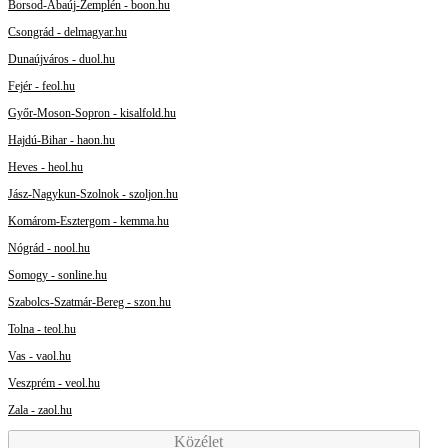
Borsod-Abaúj-Zemplén - boon.hu
Csongrád - delmagyar.hu
Dunaújváros - duol.hu
Fejér - feol.hu
Győr-Moson-Sopron - kisalfold.hu
Hajdú-Bihar - haon.hu
Heves - heol.hu
Jász-Nagykun-Szolnok - szoljon.hu
Komárom-Esztergom - kemma.hu
Nógrád - nool.hu
Somogy - sonline.hu
Szabolcs-Szatmár-Bereg - szon.hu
Tolna - teol.hu
Vas - vaol.hu
Veszprém - veol.hu
Zala - zaol.hu
Közélet