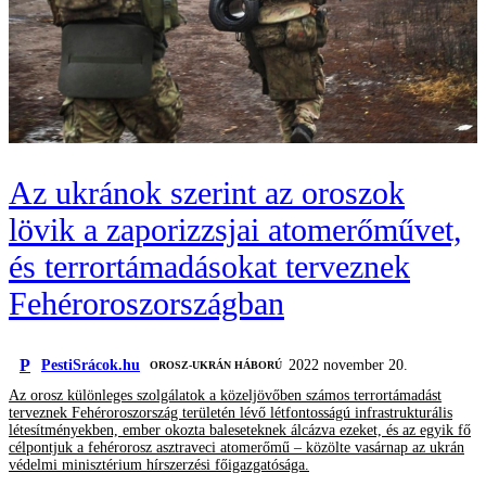
Az ukránok szerint az oroszok
lövik a zaporizzsjai atomerőművet,
és terrortámadásokat terveznek
Fehéroroszországban
P
PestiSrácok.hu
2022 november 20.
‎ OROSZ-UKRÁN HÁBORÚ
Az orosz különleges szolgálatok a közeljövőben számos terrortámadást
terveznek Fehéroroszország területén lévő létfontosságú infrastrukturális
létesítményekben, ember okozta baleseteknek álcázva ezeket, és az egyik fő
célpontjuk a fehérorosz asztraveci atomerőmű – közölte vasárnap az ukrán
védelmi minisztérium hírszerzési főigazgatósága.