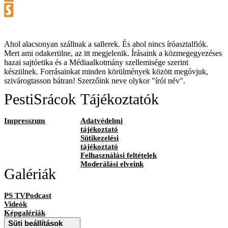
Ahol alacsonyan szállnak a sallerek. És ahol nincs íróasztalfiók.
Mert ami odakerülne, az itt megjelenik. Írásaink a közmegegyezéses
hazai sajtóetika és a Médiaalkotmány szellemisége szerint
készülnek. Forrásainkat minden körülmények között megóvjuk,
szivárogtasson bátran! Szerzőink neve olykor "írói név".
PestiSrácok
Tájékoztatók
Impresszum
Adatvédelmi
tájékoztató
Sütikezelési
tájékoztató
Felhasználási feltételek
Moderálási elveink
Galériák
PS TVPodcast
Videók
Képgalériák
Süti beállítások