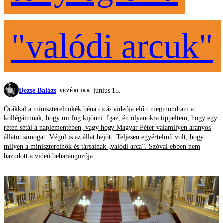
"valódi arcuk"
Dezse Balázs
június 15.
VEZÉRCIKK
Órákkal a miniszterelnökék béna cicás videója előtt megmondtam a
kollégáimnak, hogy mi fog kijönni. Igaz, én olyanokra tippeltem, hogy egy
réten sétál a naplementében, vagy hogy Magyar Péter valamilyen aranyos
állatot simogat. Végül is az állat bejött. Teljesen egyértelmű volt, hogy
milyen a miniszterelnök és társainak „valódi arca”. Szóval ebben nem
hazudott a videó beharangozója.