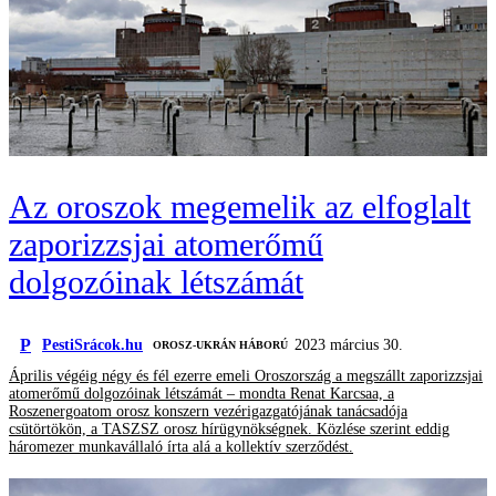
Az oroszok megemelik az elfoglalt
zaporizzsjai atomerőmű
dolgozóinak létszámát
P
PestiSrácok.hu
2023 március 30.
‎ OROSZ-UKRÁN HÁBORÚ
Április végéig négy és fél ezerre emeli Oroszország a megszállt zaporizzsjai
atomerőmű dolgozóinak létszámát – mondta Renat Karcsaa, a
Roszenergoatom orosz konszern vezérigazgatójának tanácsadója
csütörtökön, a TASZSZ orosz hírügynökségnek. Közlése szerint eddig
háromezer munkavállaló írta alá a kollektív szerződést.