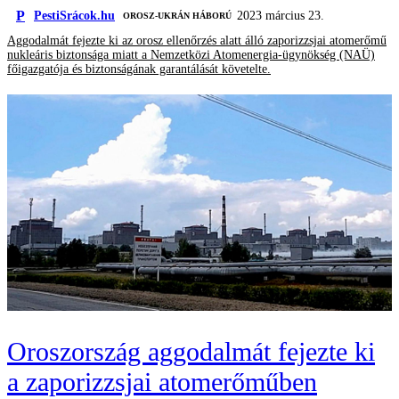
P
PestiSrácok.hu
2023 március 23.
‎ OROSZ-UKRÁN HÁBORÚ
Aggodalmát fejezte ki az orosz ellenőrzés alatt álló zaporizzsjai atomerőmű
nukleáris biztonsága miatt a Nemzetközi Atomenergia-ügynökség (NAÜ)
főigazgatója és biztonságának garantálását követelte.
Oroszország aggodalmát fejezte ki
a zaporizzsjai atomerőműben