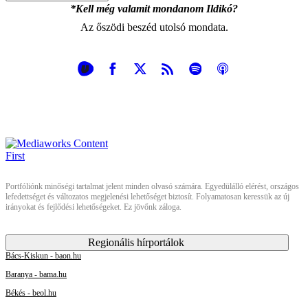
*Kell még valamit mondanom Ildikó?
Az őszödi beszéd utolsó mondata.
Portfóliónk minőségi tartalmat jelent minden olvasó számára. Egyedülálló elérést, országos
lefedettséget és változatos megjelenési lehetőséget biztosít. Folyamatosan keressük az új
irányokat és fejlődési lehetőségeket. Ez jövőnk záloga.
Regionális hírportálok
Bács-Kiskun - baon.hu
Baranya - bama.hu
Békés - beol.hu