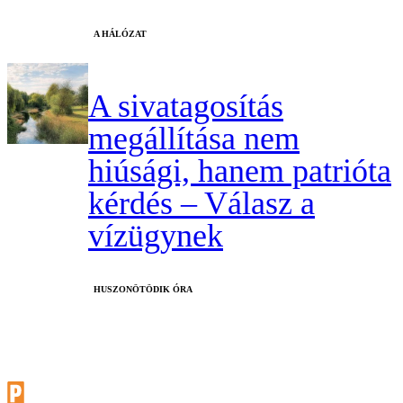
A HÁLÓZAT
A sivatagosítás
megállítása nem
hiúsági, hanem patrióta
kérdés – Válasz a
vízügynek
HUSZONÖTÖDIK ÓRA