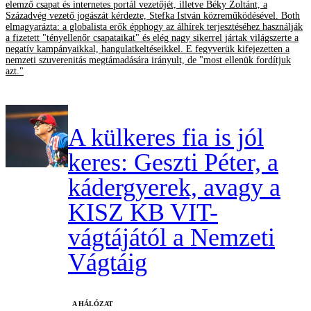
elemző csapat és internetes portál vezetőjét, illetve Béky Zoltánt, a
Századvég vezető jogászát kérdezte, Stefka István közreműködésével. Both
elmagyarázta: a globalista erők épphogy az álhírek terjesztéséhez használják
a fizetett "tényellenőr csapataikat" és elég nagy sikerrel jártak világszerte a
negatív kampányaikkal, hangulatkeltéseikkel. E fegyverük kifejezetten a
nemzeti szuverenitás megtámadására irányult, de "most ellenük fordítjuk
azt."
A külkeres fia is jól
keres: Geszti Péter, a
kádergyerek, avagy a
KISZ KB VIT-
vágtájától a Nemzeti
Vágtáig
A HÁLÓZAT