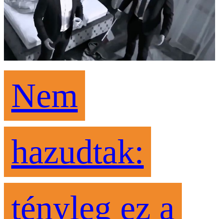
Nem
hazudtak:
tényleg ez a