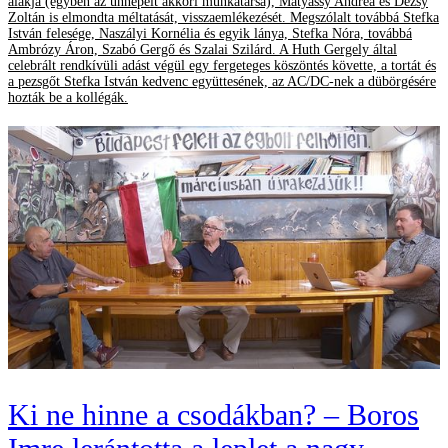
alakja (egyben az ünnepelt akkori munkatársa), Mátyássy Andrea és Dézsy
Zoltán is elmondta méltatását, visszaemlékezését. Megszólalt továbbá Stefka
István felesége, Naszályi Kornélia és egyik lánya, Stefka Nóra, továbbá
Ambrózy Áron, Szabó Gergő és Szalai Szilárd. A Huth Gergely által
celebrált rendkívüli adást végül egy fergeteges köszöntés követte, a tortát és
a pezsgőt Stefka István kedvenc együttesének, az AC/DC-nek a dübörgésére
hozták be a kollégák.
Ki ne hinne a csodákban? – Boros