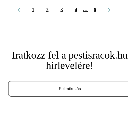
1
2
3
4
...
6
Iratkozz fel a pestisracok.hu
hírlevelére!
Feliratkozás