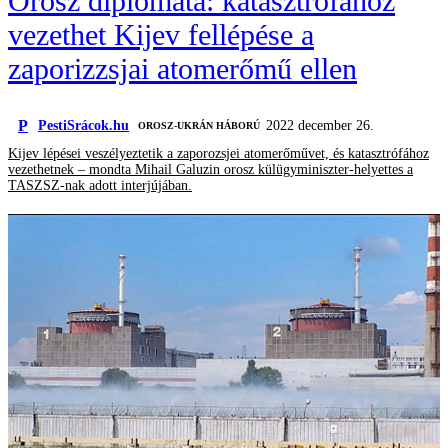
Orosz diplomata: katasztrófához
vezethet Kijev fellépése a
zaporizzsjai atomerőmű ellen
P
PestiSrácok.hu
2022 december 26.
‎ OROSZ-UKRÁN HÁBORÚ
Kijev lépései veszélyeztetik a zaporozsjei atomerőművet, és katasztrófához
vezethetnek – mondta Mihail Galuzin orosz külügyminiszter-helyettes a
TASZSZ-nak adott interjújában.