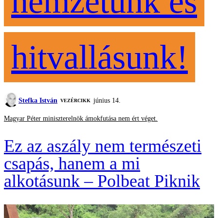
nemzetünk és
hitvallásunk!
Stefka István
június 14.
VEZÉRCIKK
Magyar Péter miniszterelnök ámokfutása nem ért véget.
Ez az aszály nem természeti
csapás, hanem a mi
alkotásunk – Polbeat Piknik