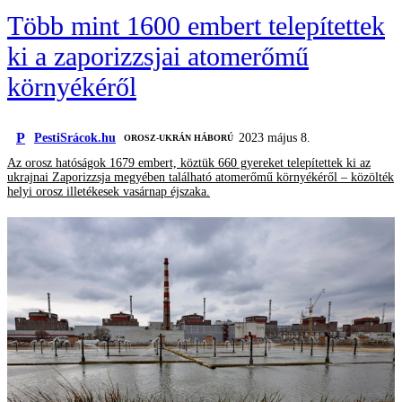
Több mint 1600 embert telepítettek
ki a zaporizzsjai atomerőmű
környékéről
P
PestiSrácok.hu
2023 május 8.
‎ OROSZ-UKRÁN HÁBORÚ
Az orosz hatóságok 1679 embert, köztük 660 gyereket telepítettek ki az
ukrajnai Zaporizzsja megyében található atomerőmű környékéről – közölték
helyi orosz illetékesek vasárnap éjszaka.