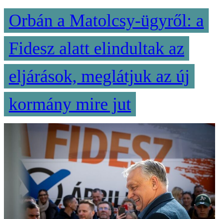
Orbán a Matolcsy-ügyről: a
Fidesz alatt elindultak az
eljárások, meglátjuk az új
kormány mire jut