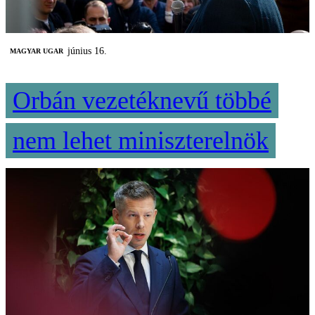
június 16.
MAGYAR UGAR
Orbán vezetéknevű többé
nem lehet miniszterelnök