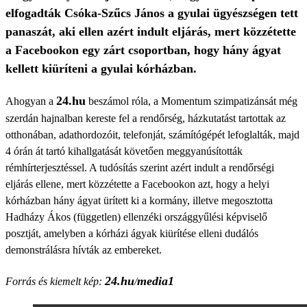
elfogadták Csóka-Szűcs János a gyulai ügyészségen tett
panaszát, aki ellen azért indult eljárás, mert közzétette
a Facebookon egy zárt csoportban, hogy hány ágyat
kellett kiüríteni a gyulai kórházban.
24.hu
Ahogyan a
beszámol róla, a Momentum szimpatizánsát még
szerdán hajnalban kereste fel a rendőrség, házkutatást tartottak az
otthonában, adathordozóit, telefonját, számítógépét lefoglalták, majd
4 órán át tartó kihallgatását követően meggyanúsították
rémhírterjesztéssel. A tudósítás szerint azért indult a rendőrségi
eljárás ellene, mert közzétette a Facebookon azt, hogy a helyi
kórházban hány ágyat ürített ki a kormány, illetve megosztotta
Hadházy Ákos (független) ellenzéki országgyűlési képviselő
posztját, amelyben a kórházi ágyak kiürítése elleni dudálós
demonstrálásra hívták az embereket.
24.hu
media1
Forrás és kiemelt kép:
/