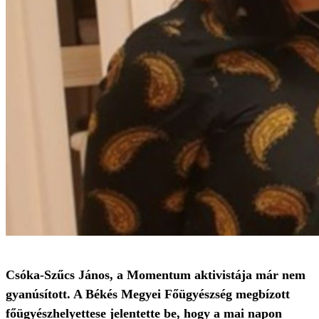
Csóka-Szűcs János, a Momentum aktivistája már nem
gyanúsított. A Békés Megyei Főügyészség megbízott
főügyészhelyettese jelentette be, hogy a mai napon