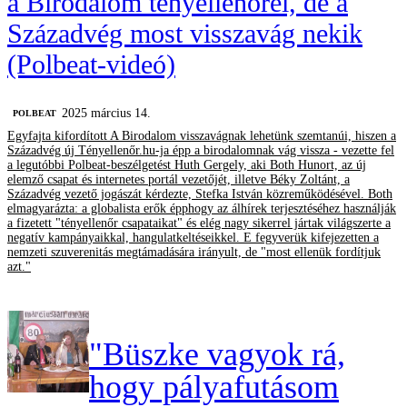
a Birodalom tényellenőrei, de a
Századvég most visszavág nekik
(Polbeat-videó)
2025 március 14.
‎POLBEAT
Egyfajta kifordított A Birodalom visszavágnak lehetünk szemtanúi, hiszen a
Századvég új Tényellenőr.hu-ja épp a birodalomnak vág vissza - vezette fel
a legutóbbi Polbeat-beszélgetést Huth Gergely, aki Both Hunort, az új
elemző csapat és internetes portál vezetőjét, illetve Béky Zoltánt, a
Századvég vezető jogászát kérdezte, Stefka István közreműködésével. Both
elmagyarázta: a globalista erők épphogy az álhírek terjesztéséhez használják
a fizetett "tényellenőr csapataikat" és elég nagy sikerrel jártak világszerte a
negatív kampányaikkal, hangulatkeltéseikkel. E fegyverük kifejezetten a
nemzeti szuverenitás megtámadására irányult, de "most ellenük fordítjuk
azt."
"Büszke vagyok rá,
hogy pályafutásom