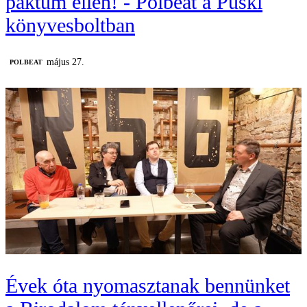
paktum ellen! - Polbeat a Püski
könyvesboltban
május 27.
‎POLBEAT
Évek óta nyomasztanak bennünket