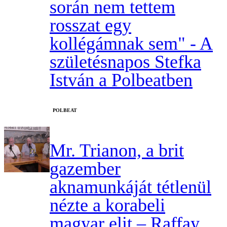
során nem tettem
rosszat egy
kollégámnak sem" - A
születésnapos Stefka
István a Polbeatben
‎POLBEAT
Mr. Trianon, a brit
gazember
aknamunkáját tétlenül
nézte a korabeli
magyar elit – Raffay