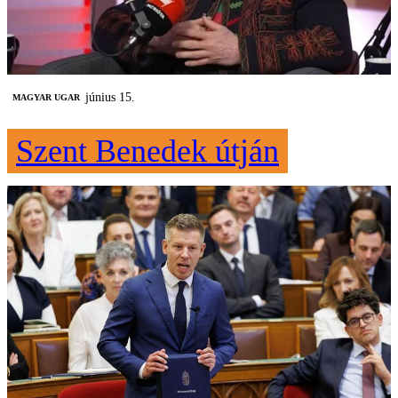
június 15.
MAGYAR UGAR
Szent Benedek útján