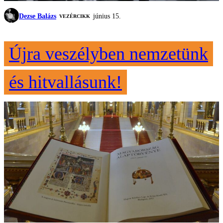
Dezse Balázs
június 15.
VEZÉRCIKK
Újra veszélyben nemzetünk
és hitvallásunk!