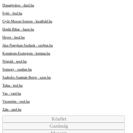
Dunaújváros - duol.hu
Fejér - feol.hu
Győr-Moson-Sopron - kisalfold.hu
Hajdú-Bihar - haon.hu
Heves - heol.hu
Jász-Nagykun-Szolnok - szoljon.hu
Komárom-Esztergom - kemma.hu
Nógrád - nool.hu
Somogy - sonline.hu
Szabolcs-Szatmár-Bereg - szon.hu
Tolna - teol.hu
Vas - vaol.hu
Veszprém - veol.hu
Zala - zaol.hu
Közélet
Gazdaság