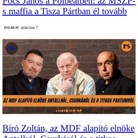
Pócs János a Polbeatben: az MSZP-
s maffia a Tisza Pártban él tovább
március 7.
‎POLBEAT
Bíró Zoltán, az MDF alapító elnöke