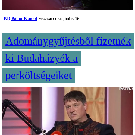
BB
Bálint Botond
június 16.
MAGYAR UGAR
Adománygyűjtésből fizetnék
ki Budaházyék a
perköltségeiket