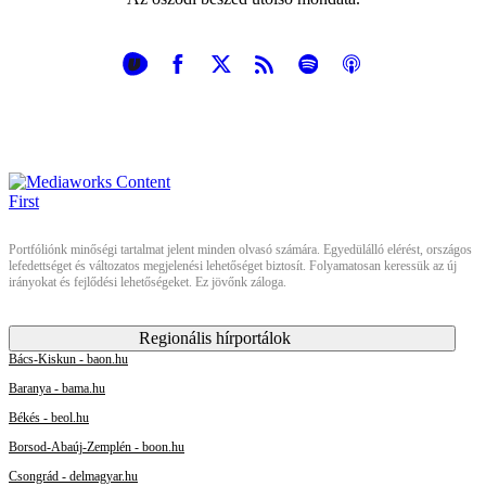
Portfóliónk minőségi tartalmat jelent minden olvasó számára. Egyedülálló elérést, országos
lefedettséget és változatos megjelenési lehetőséget biztosít. Folyamatosan keressük az új
irányokat és fejlődési lehetőségeket. Ez jövőnk záloga.
Regionális hírportálok
Bács-Kiskun - baon.hu
Baranya - bama.hu
Békés - beol.hu
Borsod-Abaúj-Zemplén - boon.hu
Csongrád - delmagyar.hu