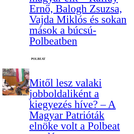
Ernő, Balogh Zsuzsa,
Vajda Miklós és sokan
mások a búcsú-
Polbeatben
‎POLBEAT
Mitől lesz valaki
jobboldaliként a
kiegyezés híve? – A
Magyar Patrióták
elnöke volt a Polbeat