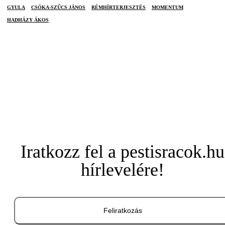
GYULA
CSÓKA-SZŰCS JÁNOS
RÉMHÍRTERJESZTÉS
MOMENTUM
HADHÁZY ÁKOS
Iratkozz fel a pestisracok.hu
hírlevelére!
Feliratkozás