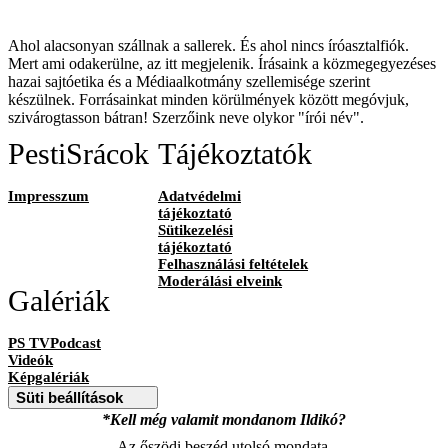
Ahol alacsonyan szállnak a sallerek. És ahol nincs íróasztalfiók.
Mert ami odakerülne, az itt megjelenik. Írásaink a közmegegyezéses
hazai sajtóetika és a Médiaalkotmány szellemisége szerint
készülnek. Forrásainkat minden körülmények között megóvjuk,
szivárogtasson bátran! Szerzőink neve olykor "írói név".
PestiSrácok
Tájékoztatók
Impresszum
Adatvédelmi
tájékoztató
Sütikezelési
tájékoztató
Felhasználási feltételek
Moderálási elveink
Galériák
PS TVPodcast
Videók
Képgalériák
Süti beállítások
*Kell még valamit mondanom Ildikó?
Az őszödi beszéd utolsó mondata.