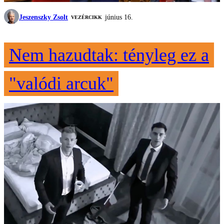
Jeszenszky Zsolt
június 16.
VEZÉRCIKK
Nem hazudtak: tényleg ez a
"valódi arcuk"