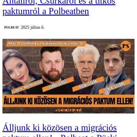
Antallról, Csurkáról és a titkos
paktumról a Polbeatben
2025 július 6.
‎POLBEAT
Álljunk ki közösen a migrációs